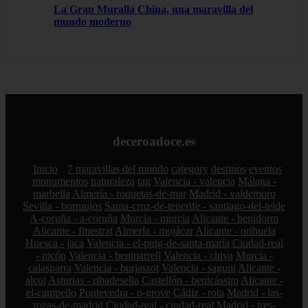
La Gran Muralla China, una maravilla del
mundo moderno
deceroadoce.es
Inicio
7 maravillas del mundo
category
destinos
eventos
monumentos
naturaleza
tag
Valencia - valencia
Málaga -
marbella
Almería - roquetas-de-mar
Madrid - valdemoro
Sevilla - bormujos
Santa-cruz-de-tenerife - santiago-del-teide
A-coruña - a-coruña
Murcia - murcia
Alicante - benidorm
Alicante - finestrat
Almería - mojácar
Alicante - orihuela
Huesca - jaca
Valencia - el-puig-de-santa-maría
Ciudad-real
- picón
Valencia - beniparrell
Valencia - chiva
Murcia -
calasparra
Valencia - burjassot
Valencia - sagunt
Alicante -
alcoi
Asturias - ribadesella
Castellón - benicàssim
Alicante -
el-campello
Pontevedra - o-grove
Cádiz - rota
Madrid - las-
rozas-de-madrid
Ciudad-real - ciudad-real
Madrid - tres-