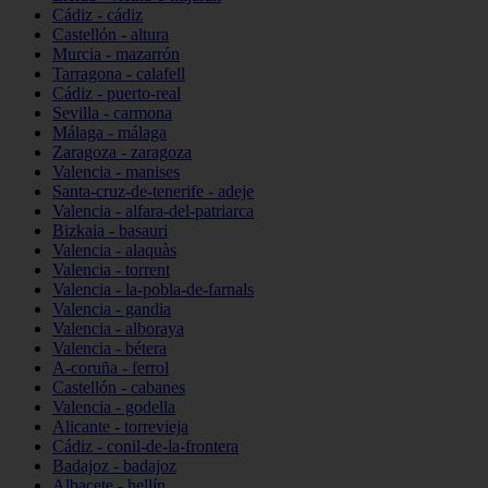
Cádiz - cádiz
Castellón - altura
Murcia - mazarrón
Tarragona - calafell
Cádiz - puerto-real
Sevilla - carmona
Málaga - málaga
Zaragoza - zaragoza
Valencia - manises
Santa-cruz-de-tenerife - adeje
Valencia - alfara-del-patriarca
Bizkaia - basauri
Valencia - alaquàs
Valencia - torrent
Valencia - la-pobla-de-farnals
Valencia - gandia
Valencia - alboraya
Valencia - bétera
A-coruña - ferrol
Castellón - cabanes
Valencia - godella
Alicante - torrevieja
Cádiz - conil-de-la-frontera
Badajoz - badajoz
Albacete - hellín