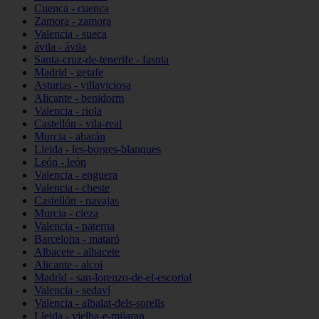
Cuenca - cuenca
Zamora - zamora
Valencia - sueca
ávila - ávila
Santa-cruz-de-tenerife - fasnia
Madrid - getafe
Asturias - villaviciosa
Alicante - benidorm
Valencia - riola
Castellón - vila-real
Murcia - abarán
Lleida - les-borges-blanques
León - león
Valencia - enguera
Valencia - cheste
Castellón - navajas
Murcia - cieza
Valencia - paterna
Barcelona - mataró
Albacete - albacete
Alicante - alcoi
Madrid - san-lorenzo-de-el-escorial
Valencia - sedaví
Valencia - albalat-dels-sorells
Lleida - vielha-e-mijaran