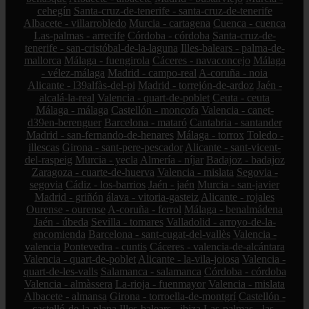
cehegín
Santa-cruz-de-tenerife - santa-cruz-de-tenerife
Albacete - villarrobledo
Murcia - cartagena
Cuenca - cuenca
Las-palmas - arrecife
Córdoba - córdoba
Santa-cruz-de-
tenerife - san-cristóbal-de-la-laguna
Illes-balears - palma-de-
mallorca
Málaga - fuengirola
Cáceres - navaconcejo
Málaga
- vélez-málaga
Madrid - campo-real
A-coruña - noia
Alicante - l39alfàs-del-pi
Madrid - torrejón-de-ardoz
Jaén -
alcalá-la-real
Valencia - quart-de-poblet
Ceuta - ceuta
Málaga - málaga
Castellón - moncofa
Valencia - canet-
d39en-berenguer
Barcelona - mataró
Cantabria - santander
Madrid - san-fernando-de-henares
Málaga - torrox
Toledo -
illescas
Girona - sant-pere-pescador
Alicante - sant-vicent-
del-raspeig
Murcia - yecla
Almería - níjar
Badajoz - badajoz
Zaragoza - cuarte-de-huerva
Valencia - mislata
Segovia -
segovia
Cádiz - los-barrios
Jaén - jaén
Murcia - san-javier
Madrid - griñón
álava - vitoria-gasteiz
Alicante - rojales
Ourense - ourense
A-coruña - ferrol
Málaga - benalmádena
Jaén - úbeda
Sevilla - tomares
Valladolid - arroyo-de-la-
encomienda
Barcelona - sant-cugat-del-vallès
Valencia -
valencia
Pontevedra - cuntis
Cáceres - valencia-de-alcántara
Valencia - quart-de-poblet
Alicante - la-vila-joiosa
Valencia -
quart-de-les-valls
Salamanca - salamanca
Córdoba - córdoba
Valencia - almàssera
La-rioja - fuenmayor
Valencia - mislata
Albacete - almansa
Girona - torroella-de-montgrí
Castellón -
castelló-de-la-plana
Illes-balears - ibiza
Las-palmas - las-