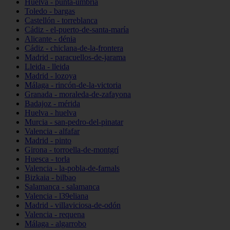
Huelva - punta-umbría
Toledo - bargas
Castellón - torreblanca
Cádiz - el-puerto-de-santa-maría
Alicante - dénia
Cádiz - chiclana-de-la-frontera
Madrid - paracuellos-de-jarama
Lleida - lleida
Madrid - lozoya
Málaga - rincón-de-la-victoria
Granada - moraleda-de-zafayona
Badajoz - mérida
Huelva - huelva
Murcia - san-pedro-del-pinatar
Valencia - alfafar
Madrid - pinto
Girona - torroella-de-montgrí
Huesca - torla
Valencia - la-pobla-de-farnals
Bizkaia - bilbao
Salamanca - salamanca
Valencia - l39eliana
Madrid - villaviciosa-de-odón
Valencia - requena
Málaga - algarrobo