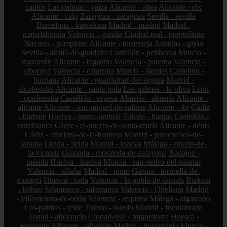
cantos
Las-palmas - yaiza
Alicante - altea
Alicante - elx
Alicante - calp
Zaragoza - zaragoza
Sevilla - sevilla
Barcelona - barcelona
Madrid - madrid
Madrid -
majadahonda
Valencia - gandia
Ciudad-real - puertollano
Navarra - pamplona
Alicante - torrevieja
Asturias - gijón
Sevilla - alcalá-de-guadaíra
Castellón - peñíscola
Murcia -
mazarrón
Alicante - bigastro
Valencia - paterna
Valencia -
alboraya
Valencia - catarroja
Murcia - águilas
Castellón -
burriana
Alicante - guardamar-del-segura
Madrid -
alcobendas
Alicante - santa-pola
Las-palmas - la-oliva
León
- ponferrada
Castellón - orpesa
Almería - almería
Alicante -
alicante
Alicante - san-miguel-de-salinas
Alicante - ibi
Cádiz
- barbate
Huelva - punta-umbría
Toledo - bargas
Castellón -
torreblanca
Cádiz - el-puerto-de-santa-maría
Alicante - dénia
Cádiz - chiclana-de-la-frontera
Madrid - paracuellos-de-
jarama
Lleida - lleida
Madrid - lozoya
Málaga - rincón-de-
la-victoria
Granada - moraleda-de-zafayona
Badajoz -
mérida
Huelva - huelva
Murcia - san-pedro-del-pinatar
Valencia - alfafar
Madrid - pinto
Girona - torroella-de-
montgrí
Huesca - torla
Valencia - la-pobla-de-farnals
Bizkaia
- bilbao
Salamanca - salamanca
Valencia - l39eliana
Madrid
- villaviciosa-de-odón
Valencia - requena
Málaga - algarrobo
Las-palmas - telde
Toledo - toledo
Madrid - fuenlabrada
Teruel - albarracín
Ciudad-real - miguelturra
Huesca -
benasque
Albacete - albacete
Madrid - bustarviejo
Murcia -