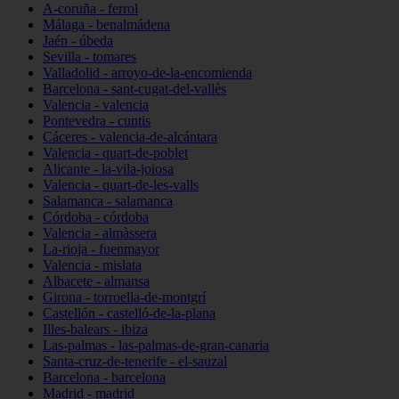
A-coruña - ferrol
Málaga - benalmádena
Jaén - úbeda
Sevilla - tomares
Valladolid - arroyo-de-la-encomienda
Barcelona - sant-cugat-del-vallès
Valencia - valencia
Pontevedra - cuntis
Cáceres - valencia-de-alcántara
Valencia - quart-de-poblet
Alicante - la-vila-joiosa
Valencia - quart-de-les-valls
Salamanca - salamanca
Córdoba - córdoba
Valencia - almàssera
La-rioja - fuenmayor
Valencia - mislata
Albacete - almansa
Girona - torroella-de-montgrí
Castellón - castelló-de-la-plana
Illes-balears - ibiza
Las-palmas - las-palmas-de-gran-canaria
Santa-cruz-de-tenerife - el-sauzal
Barcelona - barcelona
Madrid - madrid