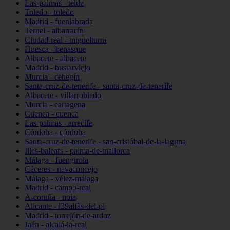
Las-palmas - telde
Toledo - toledo
Madrid - fuenlabrada
Teruel - albarracín
Ciudad-real - miguelturra
Huesca - benasque
Albacete - albacete
Madrid - bustarviejo
Murcia - cehegín
Santa-cruz-de-tenerife - santa-cruz-de-tenerife
Albacete - villarrobledo
Murcia - cartagena
Cuenca - cuenca
Las-palmas - arrecife
Córdoba - córdoba
Santa-cruz-de-tenerife - san-cristóbal-de-la-laguna
Illes-balears - palma-de-mallorca
Málaga - fuengirola
Cáceres - navaconcejo
Málaga - vélez-málaga
Madrid - campo-real
A-coruña - noia
Alicante - l39alfàs-del-pi
Madrid - torrejón-de-ardoz
Jaén - alcalá-la-real