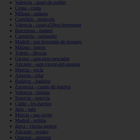
Valencia - quart-de-poblet
Ceuta - ceuta
Málaga - málaga
Castellón - moncofa
Valencia - canet-d39en-berenguer
Barcelona - mataró
Cantabria - santander
Madrid - san-fernando-de-henares
Málaga - torrox
Toledo - illescas
Girona - sant-pere-pescador
Alicante - sant-vicent-del-raspeig
Murcia - yecla
Almería - níjar
Badajoz - badajoz
Zaragoza - cuarte-de-huerva
Valencia - mislata
Segovia - segovia
Cádiz - los-barrios
Jaén - jaén
Murcia - san-javier
Madrid - griñón
álava - vitoria-gasteiz
Alicante - rojales
Ourense - ourense