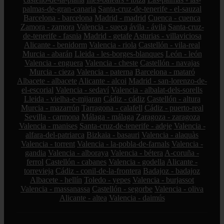
palmas-de-gran-canaria
Santa-cruz-de-tenerife - el-sauzal
Barcelona - barcelona
Madrid - madrid
Cuenca - cuenca
Zamora - zamora
Valencia - sueca
ávila - ávila
Santa-cruz-
de-tenerife - fasnia
Madrid - getafe
Asturias - villaviciosa
Alicante - benidorm
Valencia - riola
Castellón - vila-real
Murcia - abarán
Lleida - les-borges-blanques
León - león
Valencia - enguera
Valencia - cheste
Castellón - navajas
Murcia - cieza
Valencia - paterna
Barcelona - mataró
Albacete - albacete
Alicante - alcoi
Madrid - san-lorenzo-de-
el-escorial
Valencia - sedaví
Valencia - albalat-dels-sorells
Lleida - vielha-e-mijaran
Cádiz - cádiz
Castellón - altura
Murcia - mazarrón
Tarragona - calafell
Cádiz - puerto-real
Sevilla - carmona
Málaga - málaga
Zaragoza - zaragoza
Valencia - manises
Santa-cruz-de-tenerife - adeje
Valencia -
alfara-del-patriarca
Bizkaia - basauri
Valencia - alaquàs
Valencia - torrent
Valencia - la-pobla-de-farnals
Valencia -
gandia
Valencia - alboraya
Valencia - bétera
A-coruña -
ferrol
Castellón - cabanes
Valencia - godella
Alicante -
torrevieja
Cádiz - conil-de-la-frontera
Badajoz - badajoz
Albacete - hellín
Toledo - yepes
Valencia - burjassot
Valencia - massanassa
Castellón - segorbe
Valencia - oliva
Alicante - altea
Valencia - daimús