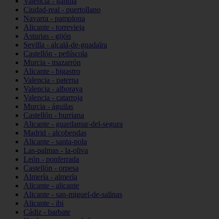
Valencia - gandia
Ciudad-real - puertollano
Navarra - pamplona
Alicante - torrevieja
Asturias - gijón
Sevilla - alcalá-de-guadaíra
Castellón - peñíscola
Murcia - mazarrón
Alicante - bigastro
Valencia - paterna
Valencia - alboraya
Valencia - catarroja
Murcia - águilas
Castellón - burriana
Alicante - guardamar-del-segura
Madrid - alcobendas
Alicante - santa-pola
Las-palmas - la-oliva
León - ponferrada
Castellón - orpesa
Almería - almería
Alicante - alicante
Alicante - san-miguel-de-salinas
Alicante - ibi
Cádiz - barbate