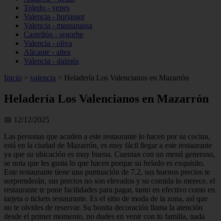
Toledo - yepes
Valencia - burjassot
Valencia - massanassa
Castellón - segorbe
Valencia - oliva
Alicante - altea
Valencia - daimús
Inicio
>
valencia
>
Heladería Los Valencianos en Mazarrón
Heladería Los Valencianos en Mazarrón
📅 12/12/2025
Las personas que acuden a este restaurante lo hacen por su cocina,
está en la ciudad de Mazarrón, es muy fácil llegar a este restaurante
ya que su ubicación es muy buena. Cuentan con un menú generoso,
se nota que les gusta lo que hacen porque su helado es exquisito.
Este restaurante tiene una puntuación de 7.2, sus buenos precios te
sorprenderán, sus precios no son elevados y su comida lo merece, el
restaurante te pone facilidades para pagar, tanto en efectivo como en
tarjeta o tickets restaurante. Es el sitio de moda de la zona, así que
no te olvides de reservar. Su bonita decoración llama la atención
desde el primer momento, no dudes en venir con tu familia, nada