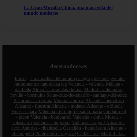
La Gran Muralla China, una maravilla del
mundo moderno
deceroadoce.es
Inicio
7 maravillas del mundo
category
destinos
eventos
monumentos
naturaleza
tag
Valencia - valencia
Málaga -
marbella
Almería - roquetas-de-mar
Madrid - valdemoro
Sevilla - bormujos
Santa-cruz-de-tenerife - santiago-del-teide
A-coruña - a-coruña
Murcia - murcia
Alicante - benidorm
Alicante - finestrat
Almería - mojácar
Alicante - orihuela
Huesca - jaca
Valencia - el-puig-de-santa-maría
Ciudad-real
- picón
Valencia - beniparrell
Valencia - chiva
Murcia -
calasparra
Valencia - burjassot
Valencia - sagunt
Alicante -
alcoi
Asturias - ribadesella
Castellón - benicàssim
Alicante -
el-campello
Pontevedra - o-grove
Cádiz - rota
Madrid - las-