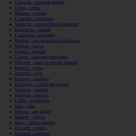
Valencia - quart-de-poblet
Ceuta - ceuta
Málaga - málaga
Castellón - moncofa
Valencia - canet-d39en-berenguer
Barcelona - mataró
Cantabria - santander
Madrid - san-fernando-de-henares
Málaga - torrox
Toledo - illescas
Girona - sant-pere-pescador
Alicante - sant-vicent-del-raspeig
Murcia - yecla
Almería - níjar
Badajoz - badajoz
Zaragoza - cuarte-de-huerva
Valencia - mislata
Segovia - segovia
Cádiz - los-barrios
Jaén - jaén
Murcia - san-javier
Madrid - griñón
álava - vitoria-gasteiz
Alicante - rojales
Ourense - ourense