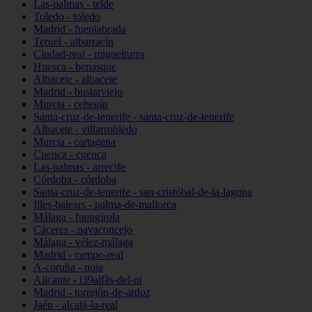
Las-palmas - telde
Toledo - toledo
Madrid - fuenlabrada
Teruel - albarracín
Ciudad-real - miguelturra
Huesca - benasque
Albacete - albacete
Madrid - bustarviejo
Murcia - cehegín
Santa-cruz-de-tenerife - santa-cruz-de-tenerife
Albacete - villarrobledo
Murcia - cartagena
Cuenca - cuenca
Las-palmas - arrecife
Córdoba - córdoba
Santa-cruz-de-tenerife - san-cristóbal-de-la-laguna
Illes-balears - palma-de-mallorca
Málaga - fuengirola
Cáceres - navaconcejo
Málaga - vélez-málaga
Madrid - campo-real
A-coruña - noia
Alicante - l39alfàs-del-pi
Madrid - torrejón-de-ardoz
Jaén - alcalá-la-real