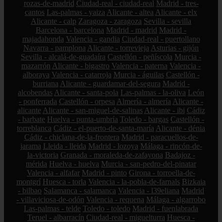
rozas-de-madrid
Ciudad-real - ciudad-real
Madrid - tres-
cantos
Las-palmas - yaiza
Alicante - altea
Alicante - elx
Alicante - calp
Zaragoza - zaragoza
Sevilla - sevilla
Barcelona - barcelona
Madrid - madrid
Madrid -
majadahonda
Valencia - gandia
Ciudad-real - puertollano
Navarra - pamplona
Alicante - torrevieja
Asturias - gijón
Sevilla - alcalá-de-guadaíra
Castellón - peñíscola
Murcia -
mazarrón
Alicante - bigastro
Valencia - paterna
Valencia -
alboraya
Valencia - catarroja
Murcia - águilas
Castellón -
burriana
Alicante - guardamar-del-segura
Madrid -
alcobendas
Alicante - santa-pola
Las-palmas - la-oliva
León
- ponferrada
Castellón - orpesa
Almería - almería
Alicante -
alicante
Alicante - san-miguel-de-salinas
Alicante - ibi
Cádiz
- barbate
Huelva - punta-umbría
Toledo - bargas
Castellón -
torreblanca
Cádiz - el-puerto-de-santa-maría
Alicante - dénia
Cádiz - chiclana-de-la-frontera
Madrid - paracuellos-de-
jarama
Lleida - lleida
Madrid - lozoya
Málaga - rincón-de-
la-victoria
Granada - moraleda-de-zafayona
Badajoz -
mérida
Huelva - huelva
Murcia - san-pedro-del-pinatar
Valencia - alfafar
Madrid - pinto
Girona - torroella-de-
montgrí
Huesca - torla
Valencia - la-pobla-de-farnals
Bizkaia
- bilbao
Salamanca - salamanca
Valencia - l39eliana
Madrid
- villaviciosa-de-odón
Valencia - requena
Málaga - algarrobo
Las-palmas - telde
Toledo - toledo
Madrid - fuenlabrada
Teruel - albarracín
Ciudad-real - miguelturra
Huesca -