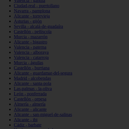
Valencia - gandia
Ciudad-real - puertollano
Navarra - pamplona
Alicante - torrevieja
Asturias - gijón
Sevilla - alcalá-de-guadaíra
Castellón - peñíscola
Murcia - mazarrón
Alicante - bigastro
Valencia - paterna
Valencia - alboraya
Valencia - catarroja
Murcia - águilas
Castellón - burriana
Alicante - guardamar-del-segura
Madrid - alcobendas
Alicante - santa-pola
Las-palmas - la-oliva
León - ponferrada
Castellón - orpesa
Almería - almería
Alicante - alicante
Alicante - san-miguel-de-salinas
Alicante - ibi
Cádiz - barbate