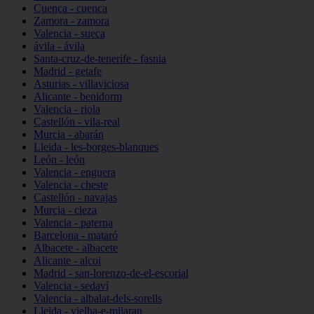
Cuenca - cuenca
Zamora - zamora
Valencia - sueca
ávila - ávila
Santa-cruz-de-tenerife - fasnia
Madrid - getafe
Asturias - villaviciosa
Alicante - benidorm
Valencia - riola
Castellón - vila-real
Murcia - abarán
Lleida - les-borges-blanques
León - león
Valencia - enguera
Valencia - cheste
Castellón - navajas
Murcia - cieza
Valencia - paterna
Barcelona - mataró
Albacete - albacete
Alicante - alcoi
Madrid - san-lorenzo-de-el-escorial
Valencia - sedaví
Valencia - albalat-dels-sorells
Lleida - vielha-e-mijaran