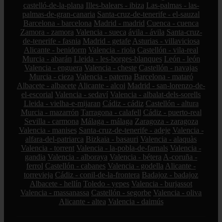
castelló-de-la-plana
Illes-balears - ibiza
Las-palmas - las-
palmas-de-gran-canaria
Santa-cruz-de-tenerife - el-sauzal
Barcelona - barcelona
Madrid - madrid
Cuenca - cuenca
Zamora - zamora
Valencia - sueca
ávila - ávila
Santa-cruz-
de-tenerife - fasnia
Madrid - getafe
Asturias - villaviciosa
Alicante - benidorm
Valencia - riola
Castellón - vila-real
Murcia - abarán
Lleida - les-borges-blanques
León - león
Valencia - enguera
Valencia - cheste
Castellón - navajas
Murcia - cieza
Valencia - paterna
Barcelona - mataró
Albacete - albacete
Alicante - alcoi
Madrid - san-lorenzo-de-
el-escorial
Valencia - sedaví
Valencia - albalat-dels-sorells
Lleida - vielha-e-mijaran
Cádiz - cádiz
Castellón - altura
Murcia - mazarrón
Tarragona - calafell
Cádiz - puerto-real
Sevilla - carmona
Málaga - málaga
Zaragoza - zaragoza
Valencia - manises
Santa-cruz-de-tenerife - adeje
Valencia -
alfara-del-patriarca
Bizkaia - basauri
Valencia - alaquàs
Valencia - torrent
Valencia - la-pobla-de-farnals
Valencia -
gandia
Valencia - alboraya
Valencia - bétera
A-coruña -
ferrol
Castellón - cabanes
Valencia - godella
Alicante -
torrevieja
Cádiz - conil-de-la-frontera
Badajoz - badajoz
Albacete - hellín
Toledo - yepes
Valencia - burjassot
Valencia - massanassa
Castellón - segorbe
Valencia - oliva
Alicante - altea
Valencia - daimús