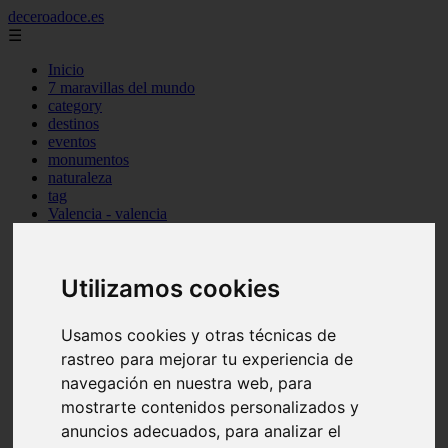
deceroadoce.es
☰
Inicio
7 maravillas del mundo
category
destinos
eventos
monumentos
naturaleza
tag
Valencia - valencia
Málaga - marbella
Almería - roquetas-de-mar
Madrid - valdemoro
Utilizamos cookies
Sevilla - bormujos
Santa-cruz-de-tenerife - santiago-del-teide
A-coruña - a-coruña
Usamos cookies y otras técnicas de
Murcia - murcia
Alicante - benidorm
rastreo para mejorar tu experiencia de
Alicante - finestrat
navegación en nuestra web, para
Almería - mojácar
mostrarte contenidos personalizados y
Alicante - orihuela
Huesca - jaca
anuncios adecuados, para analizar el
Valencia - el-puig-de-santa-maría