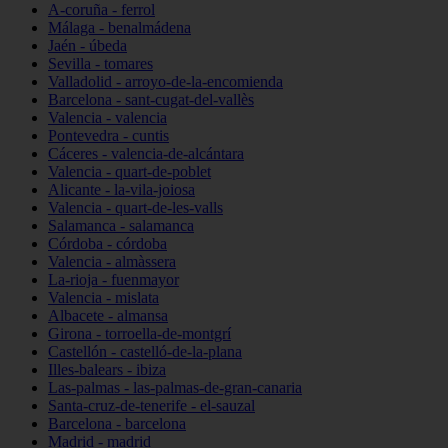
A-coruña - ferrol
Málaga - benalmádena
Jaén - úbeda
Sevilla - tomares
Valladolid - arroyo-de-la-encomienda
Barcelona - sant-cugat-del-vallès
Valencia - valencia
Pontevedra - cuntis
Cáceres - valencia-de-alcántara
Valencia - quart-de-poblet
Alicante - la-vila-joiosa
Valencia - quart-de-les-valls
Salamanca - salamanca
Córdoba - córdoba
Valencia - almàssera
La-rioja - fuenmayor
Valencia - mislata
Albacete - almansa
Girona - torroella-de-montgrí
Castellón - castelló-de-la-plana
Illes-balears - ibiza
Las-palmas - las-palmas-de-gran-canaria
Santa-cruz-de-tenerife - el-sauzal
Barcelona - barcelona
Madrid - madrid