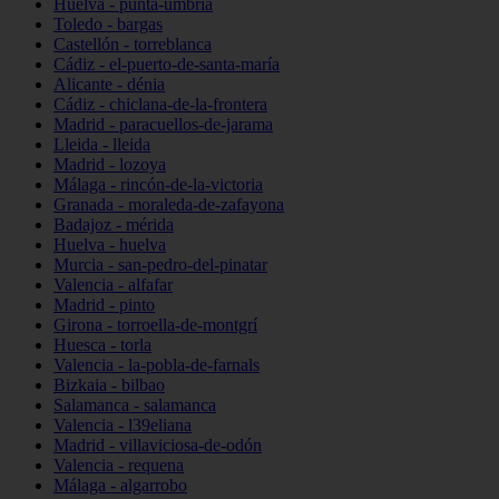
Huelva - punta-umbría
Toledo - bargas
Castellón - torreblanca
Cádiz - el-puerto-de-santa-maría
Alicante - dénia
Cádiz - chiclana-de-la-frontera
Madrid - paracuellos-de-jarama
Lleida - lleida
Madrid - lozoya
Málaga - rincón-de-la-victoria
Granada - moraleda-de-zafayona
Badajoz - mérida
Huelva - huelva
Murcia - san-pedro-del-pinatar
Valencia - alfafar
Madrid - pinto
Girona - torroella-de-montgrí
Huesca - torla
Valencia - la-pobla-de-farnals
Bizkaia - bilbao
Salamanca - salamanca
Valencia - l39eliana
Madrid - villaviciosa-de-odón
Valencia - requena
Málaga - algarrobo