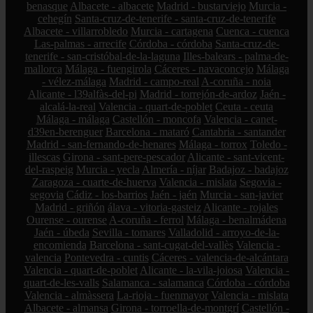
benasque
Albacete - albacete
Madrid - bustarviejo
Murcia -
cehegín
Santa-cruz-de-tenerife - santa-cruz-de-tenerife
Albacete - villarrobledo
Murcia - cartagena
Cuenca - cuenca
Las-palmas - arrecife
Córdoba - córdoba
Santa-cruz-de-
tenerife - san-cristóbal-de-la-laguna
Illes-balears - palma-de-
mallorca
Málaga - fuengirola
Cáceres - navaconcejo
Málaga
- vélez-málaga
Madrid - campo-real
A-coruña - noia
Alicante - l39alfàs-del-pi
Madrid - torrejón-de-ardoz
Jaén -
alcalá-la-real
Valencia - quart-de-poblet
Ceuta - ceuta
Málaga - málaga
Castellón - moncofa
Valencia - canet-
d39en-berenguer
Barcelona - mataró
Cantabria - santander
Madrid - san-fernando-de-henares
Málaga - torrox
Toledo -
illescas
Girona - sant-pere-pescador
Alicante - sant-vicent-
del-raspeig
Murcia - yecla
Almería - níjar
Badajoz - badajoz
Zaragoza - cuarte-de-huerva
Valencia - mislata
Segovia -
segovia
Cádiz - los-barrios
Jaén - jaén
Murcia - san-javier
Madrid - griñón
álava - vitoria-gasteiz
Alicante - rojales
Ourense - ourense
A-coruña - ferrol
Málaga - benalmádena
Jaén - úbeda
Sevilla - tomares
Valladolid - arroyo-de-la-
encomienda
Barcelona - sant-cugat-del-vallès
Valencia -
valencia
Pontevedra - cuntis
Cáceres - valencia-de-alcántara
Valencia - quart-de-poblet
Alicante - la-vila-joiosa
Valencia -
quart-de-les-valls
Salamanca - salamanca
Córdoba - córdoba
Valencia - almàssera
La-rioja - fuenmayor
Valencia - mislata
Albacete - almansa
Girona - torroella-de-montgrí
Castellón -