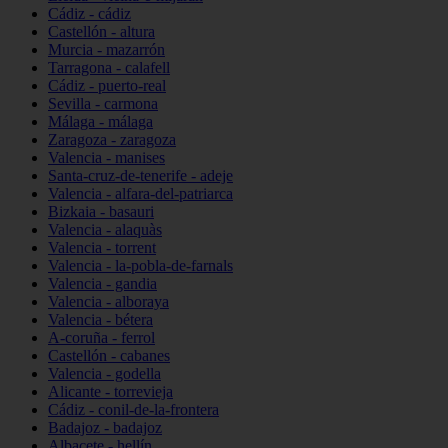
Cádiz - cádiz
Castellón - altura
Murcia - mazarrón
Tarragona - calafell
Cádiz - puerto-real
Sevilla - carmona
Málaga - málaga
Zaragoza - zaragoza
Valencia - manises
Santa-cruz-de-tenerife - adeje
Valencia - alfara-del-patriarca
Bizkaia - basauri
Valencia - alaquàs
Valencia - torrent
Valencia - la-pobla-de-farnals
Valencia - gandia
Valencia - alboraya
Valencia - bétera
A-coruña - ferrol
Castellón - cabanes
Valencia - godella
Alicante - torrevieja
Cádiz - conil-de-la-frontera
Badajoz - badajoz
Albacete - hellín