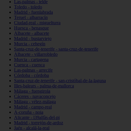
Las-palmas - telde
Toledo - toledo
Madrid - fuenlabrada
Teruel - albarracín
Ciudad-real - miguelturra
Huesca - benasque
Albacete - albacete
Madrid - bustarviejo
Murcia - cehegín
Santa-cruz-de-tenerife - santa-cruz-de-tenerife
Albacete - villarrobledo
Murcia - cartagena
Cuenca - cuenca
Las-palmas - arrecife
Córdoba - córdoba
Santa-cruz-de-tenerife - san-cristóbal-de-la-laguna
Illes-balears - palma-de-mallorca
Málaga - fuengirola
Cáceres - navaconcejo
Málaga - vélez-málaga
Madrid - campo-real
A-coruña - noia
Alicante - l39alfàs-del-pi
Madrid - torrejón-de-ardoz
Jaén - alcalá-la-real