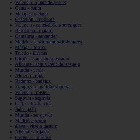
Valencia - quart-de-poblet
Ceuta - ceuta
Málaga - málaga
Castellón - moncofa
Valencia - canet-d39en-berenguer
Barcelona - mataró
Cantabria - santander
Madrid - san-fernando-de-henares
Málaga - torrox
Toledo - illescas
Girona - sant-pere-pescador
Alicante - sant-vicent-del-raspeig
Murcia - yecla
Almería - níjar
Badajoz - badajoz
Zaragoza - cuarte-de-huerva
Valencia - mislata
Segovia - segovia
Cádiz - los-barrios
Jaén - jaén
Murcia - san-javier
Madrid - griñón
álava - vitoria-gasteiz
Alicante - rojales
Ourense - ourense