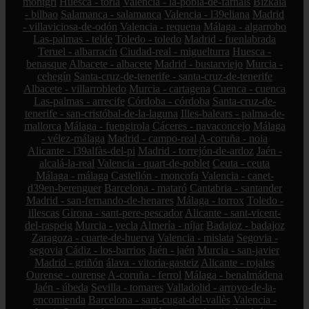
montgrí
Huesca - torla
Valencia - la-pobla-de-farnals
Bizkaia
- bilbao
Salamanca - salamanca
Valencia - l39eliana
Madrid
- villaviciosa-de-odón
Valencia - requena
Málaga - algarrobo
Las-palmas - telde
Toledo - toledo
Madrid - fuenlabrada
Teruel - albarracín
Ciudad-real - miguelturra
Huesca -
benasque
Albacete - albacete
Madrid - bustarviejo
Murcia -
cehegín
Santa-cruz-de-tenerife - santa-cruz-de-tenerife
Albacete - villarrobledo
Murcia - cartagena
Cuenca - cuenca
Las-palmas - arrecife
Córdoba - córdoba
Santa-cruz-de-
tenerife - san-cristóbal-de-la-laguna
Illes-balears - palma-de-
mallorca
Málaga - fuengirola
Cáceres - navaconcejo
Málaga
- vélez-málaga
Madrid - campo-real
A-coruña - noia
Alicante - l39alfàs-del-pi
Madrid - torrejón-de-ardoz
Jaén -
alcalá-la-real
Valencia - quart-de-poblet
Ceuta - ceuta
Málaga - málaga
Castellón - moncofa
Valencia - canet-
d39en-berenguer
Barcelona - mataró
Cantabria - santander
Madrid - san-fernando-de-henares
Málaga - torrox
Toledo -
illescas
Girona - sant-pere-pescador
Alicante - sant-vicent-
del-raspeig
Murcia - yecla
Almería - níjar
Badajoz - badajoz
Zaragoza - cuarte-de-huerva
Valencia - mislata
Segovia -
segovia
Cádiz - los-barrios
Jaén - jaén
Murcia - san-javier
Madrid - griñón
álava - vitoria-gasteiz
Alicante - rojales
Ourense - ourense
A-coruña - ferrol
Málaga - benalmádena
Jaén - úbeda
Sevilla - tomares
Valladolid - arroyo-de-la-
encomienda
Barcelona - sant-cugat-del-vallès
Valencia -