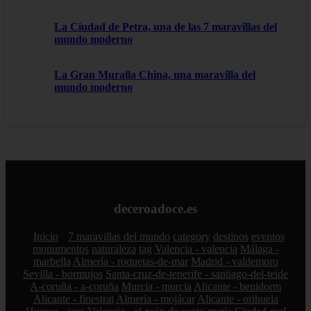
La Ciudad de Petra, una de las 7 maravillas del
mundo moderno
La Gran Muralla China, una maravilla del
mundo moderno
deceroadoce.es
Inicio
7 maravillas del mundo
category
destinos
eventos
monumentos
naturaleza
tag
Valencia - valencia
Málaga -
marbella
Almería - roquetas-de-mar
Madrid - valdemoro
Sevilla - bormujos
Santa-cruz-de-tenerife - santiago-del-teide
A-coruña - a-coruña
Murcia - murcia
Alicante - benidorm
Alicante - finestrat
Almería - mojácar
Alicante - orihuela