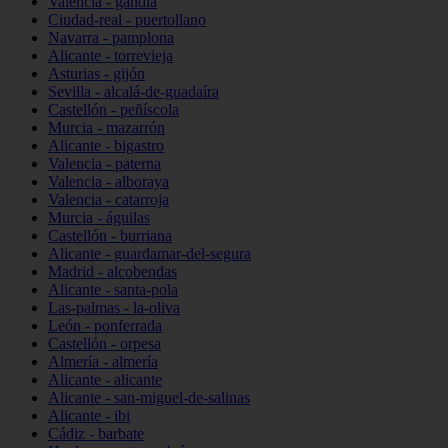
Valencia - gandia
Ciudad-real - puertollano
Navarra - pamplona
Alicante - torrevieja
Asturias - gijón
Sevilla - alcalá-de-guadaíra
Castellón - peñíscola
Murcia - mazarrón
Alicante - bigastro
Valencia - paterna
Valencia - alboraya
Valencia - catarroja
Murcia - águilas
Castellón - burriana
Alicante - guardamar-del-segura
Madrid - alcobendas
Alicante - santa-pola
Las-palmas - la-oliva
León - ponferrada
Castellón - orpesa
Almería - almería
Alicante - alicante
Alicante - san-miguel-de-salinas
Alicante - ibi
Cádiz - barbate