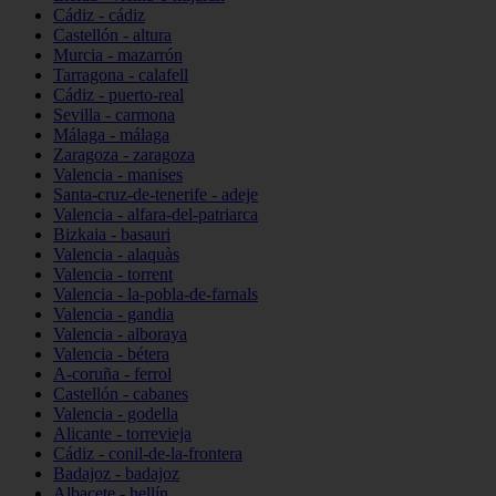
Cádiz - cádiz
Castellón - altura
Murcia - mazarrón
Tarragona - calafell
Cádiz - puerto-real
Sevilla - carmona
Málaga - málaga
Zaragoza - zaragoza
Valencia - manises
Santa-cruz-de-tenerife - adeje
Valencia - alfara-del-patriarca
Bizkaia - basauri
Valencia - alaquàs
Valencia - torrent
Valencia - la-pobla-de-farnals
Valencia - gandia
Valencia - alboraya
Valencia - bétera
A-coruña - ferrol
Castellón - cabanes
Valencia - godella
Alicante - torrevieja
Cádiz - conil-de-la-frontera
Badajoz - badajoz
Albacete - hellín