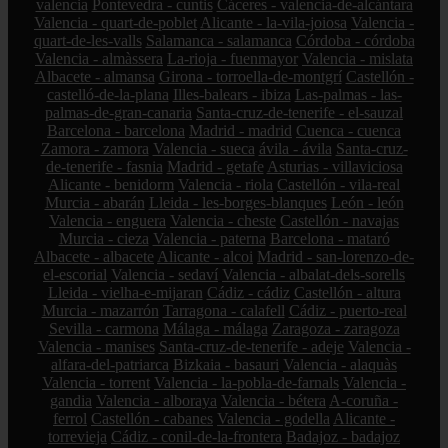
valencia
Pontevedra - cuntis
Cáceres - valencia-de-alcántara
Valencia - quart-de-poblet
Alicante - la-vila-joiosa
Valencia -
quart-de-les-valls
Salamanca - salamanca
Córdoba - córdoba
Valencia - almàssera
La-rioja - fuenmayor
Valencia - mislata
Albacete - almansa
Girona - torroella-de-montgrí
Castellón -
castelló-de-la-plana
Illes-balears - ibiza
Las-palmas - las-
palmas-de-gran-canaria
Santa-cruz-de-tenerife - el-sauzal
Barcelona - barcelona
Madrid - madrid
Cuenca - cuenca
Zamora - zamora
Valencia - sueca
ávila - ávila
Santa-cruz-
de-tenerife - fasnia
Madrid - getafe
Asturias - villaviciosa
Alicante - benidorm
Valencia - riola
Castellón - vila-real
Murcia - abarán
Lleida - les-borges-blanques
León - león
Valencia - enguera
Valencia - cheste
Castellón - navajas
Murcia - cieza
Valencia - paterna
Barcelona - mataró
Albacete - albacete
Alicante - alcoi
Madrid - san-lorenzo-de-
el-escorial
Valencia - sedaví
Valencia - albalat-dels-sorells
Lleida - vielha-e-mijaran
Cádiz - cádiz
Castellón - altura
Murcia - mazarrón
Tarragona - calafell
Cádiz - puerto-real
Sevilla - carmona
Málaga - málaga
Zaragoza - zaragoza
Valencia - manises
Santa-cruz-de-tenerife - adeje
Valencia -
alfara-del-patriarca
Bizkaia - basauri
Valencia - alaquàs
Valencia - torrent
Valencia - la-pobla-de-farnals
Valencia -
gandia
Valencia - alboraya
Valencia - bétera
A-coruña -
ferrol
Castellón - cabanes
Valencia - godella
Alicante -
torrevieja
Cádiz - conil-de-la-frontera
Badajoz - badajoz