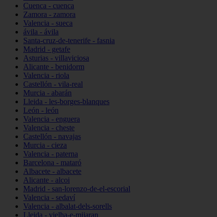
Cuenca - cuenca
Zamora - zamora
Valencia - sueca
ávila - ávila
Santa-cruz-de-tenerife - fasnia
Madrid - getafe
Asturias - villaviciosa
Alicante - benidorm
Valencia - riola
Castellón - vila-real
Murcia - abarán
Lleida - les-borges-blanques
León - león
Valencia - enguera
Valencia - cheste
Castellón - navajas
Murcia - cieza
Valencia - paterna
Barcelona - mataró
Albacete - albacete
Alicante - alcoi
Madrid - san-lorenzo-de-el-escorial
Valencia - sedaví
Valencia - albalat-dels-sorells
Lleida - vielha-e-mijaran