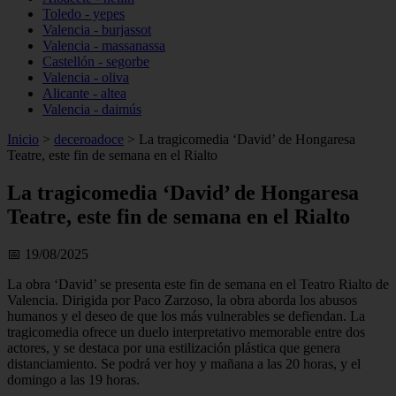
Toledo - yepes
Valencia - burjassot
Valencia - massanassa
Castellón - segorbe
Valencia - oliva
Alicante - altea
Valencia - daimús
Inicio
>
deceroadoce
>
La tragicomedia ‘David’ de Hongaresa
Teatre, este fin de semana en el Rialto
La tragicomedia ‘David’ de Hongaresa
Teatre, este fin de semana en el Rialto
📅 19/08/2025
La obra ‘David’ se presenta este fin de semana en el Teatro Rialto de
Valencia. Dirigida por Paco Zarzoso, la obra aborda los abusos
humanos y el deseo de que los más vulnerables se defiendan. La
tragicomedia ofrece un duelo interpretativo memorable entre dos
actores, y se destaca por una estilización plástica que genera
distanciamiento. Se podrá ver hoy y mañana a las 20 horas, y el
domingo a las 19 horas.