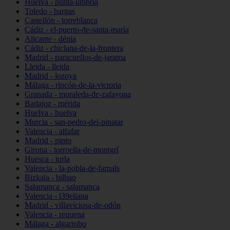
Huelva - punta-umbría
Toledo - bargas
Castellón - torreblanca
Cádiz - el-puerto-de-santa-maría
Alicante - dénia
Cádiz - chiclana-de-la-frontera
Madrid - paracuellos-de-jarama
Lleida - lleida
Madrid - lozoya
Málaga - rincón-de-la-victoria
Granada - moraleda-de-zafayona
Badajoz - mérida
Huelva - huelva
Murcia - san-pedro-del-pinatar
Valencia - alfafar
Madrid - pinto
Girona - torroella-de-montgrí
Huesca - torla
Valencia - la-pobla-de-farnals
Bizkaia - bilbao
Salamanca - salamanca
Valencia - l39eliana
Madrid - villaviciosa-de-odón
Valencia - requena
Málaga - algarrobo