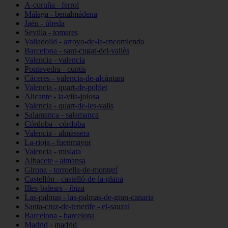
A-coruña - ferrol
Málaga - benalmádena
Jaén - úbeda
Sevilla - tomares
Valladolid - arroyo-de-la-encomienda
Barcelona - sant-cugat-del-vallès
Valencia - valencia
Pontevedra - cuntis
Cáceres - valencia-de-alcántara
Valencia - quart-de-poblet
Alicante - la-vila-joiosa
Valencia - quart-de-les-valls
Salamanca - salamanca
Córdoba - córdoba
Valencia - almàssera
La-rioja - fuenmayor
Valencia - mislata
Albacete - almansa
Girona - torroella-de-montgrí
Castellón - castelló-de-la-plana
Illes-balears - ibiza
Las-palmas - las-palmas-de-gran-canaria
Santa-cruz-de-tenerife - el-sauzal
Barcelona - barcelona
Madrid - madrid