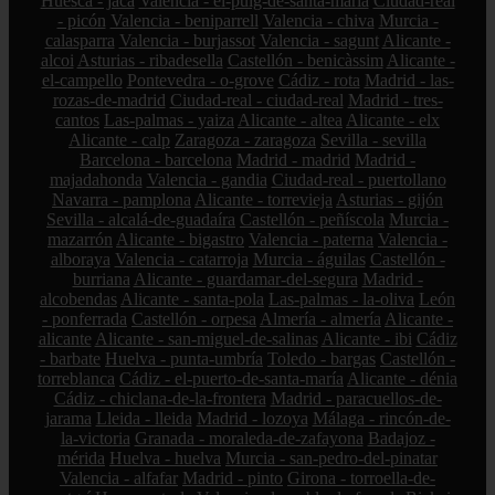
Huesca - jaca
Valencia - el-puig-de-santa-maría
Ciudad-real
- picón
Valencia - beniparrell
Valencia - chiva
Murcia -
calasparra
Valencia - burjassot
Valencia - sagunt
Alicante -
alcoi
Asturias - ribadesella
Castellón - benicàssim
Alicante -
el-campello
Pontevedra - o-grove
Cádiz - rota
Madrid - las-
rozas-de-madrid
Ciudad-real - ciudad-real
Madrid - tres-
cantos
Las-palmas - yaiza
Alicante - altea
Alicante - elx
Alicante - calp
Zaragoza - zaragoza
Sevilla - sevilla
Barcelona - barcelona
Madrid - madrid
Madrid -
majadahonda
Valencia - gandia
Ciudad-real - puertollano
Navarra - pamplona
Alicante - torrevieja
Asturias - gijón
Sevilla - alcalá-de-guadaíra
Castellón - peñíscola
Murcia -
mazarrón
Alicante - bigastro
Valencia - paterna
Valencia -
alboraya
Valencia - catarroja
Murcia - águilas
Castellón -
burriana
Alicante - guardamar-del-segura
Madrid -
alcobendas
Alicante - santa-pola
Las-palmas - la-oliva
León
- ponferrada
Castellón - orpesa
Almería - almería
Alicante -
alicante
Alicante - san-miguel-de-salinas
Alicante - ibi
Cádiz
- barbate
Huelva - punta-umbría
Toledo - bargas
Castellón -
torreblanca
Cádiz - el-puerto-de-santa-maría
Alicante - dénia
Cádiz - chiclana-de-la-frontera
Madrid - paracuellos-de-
jarama
Lleida - lleida
Madrid - lozoya
Málaga - rincón-de-
la-victoria
Granada - moraleda-de-zafayona
Badajoz -
mérida
Huelva - huelva
Murcia - san-pedro-del-pinatar
Valencia - alfafar
Madrid - pinto
Girona - torroella-de-