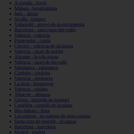
A-coruña - ferrol
Málaga - benalmádena
Jaén - úbeda
Sevilla - tomares
Valladolid - arroyo-de-la-encomienda
Barcelona - sant-cugat-del-vallès
Valencia - valencia
Pontevedra - cuntis
Cáceres - valencia-de-alcántara
Valencia - quart-de-poblet
Alicante - la-vila-joiosa
Valencia - quart-de-les-valls
Salamanca - salamanca
Córdoba - córdoba
Valencia - almàssera
La-rioja - fuenmayor
Valencia - mislata
Albacete - almansa
Girona - torroella-de-montgrí
Castellón - castelló-de-la-plana
Illes-balears - ibiza
Las-palmas - las-palmas-de-gran-canaria
Santa-cruz-de-tenerife - el-sauzal
Barcelona - barcelona
Madrid - madrid