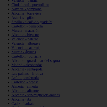
Valencia - gandia
Ciudad-real - puertollano
Navarra - pamplona
Alicante - torrevieja
Asturias - gijón
Sevilla - alcalá-de-guadaíra
Castellón - peñíscola
Murcia - mazarrón
Alicante - bigastro
Valencia - paterna
Valencia - alboraya
Valencia - catarroja
Murcia - águilas
Castellón - burriana
Alicante - guardamar-del-segura
Madrid - alcobendas
Alicante - santa-pola
Las-palmas - la-oliva
León - ponferrada
Castellón - orpesa
Almería - almería
Alicante - alicante
Alicante - san-miguel-de-salinas
Alicante - ibi
Cádiz - barbate