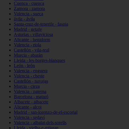
Cuenca - cuenca
Zamora - zamora
Valencia - sueca
ávila - ávila
Santa-cruz-de-tenerife - fasnia
Madrid - getafe
Asturias - villaviciosa
Alicante - benidorm
Valencia - riola
Castellón - vila-real
Murcia - abarán
Lleida - les-borges-blanques
León - león
Valencia - enguera
Valencia - cheste
Castellón - navajas
Murcia - cieza
Valencia - paterna
Barcelona - mataró
Albacete - albacete
Alicante - alcoi
Madrid - san-lorenzo-de-el-escorial
Valencia - sedaví
Valencia - albalat-dels-sorells
Lleida - vielha-e-mijaran