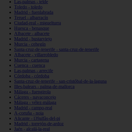
Las-palmas - telde
Toledo - toledo
Madrid - fuenlabrada
Teruel - albarracín
Ciudad-real - miguelturra
Huesca - benasque
Albacete - albacete
Madrid - bustarviejo
Murcia - cehegín
Santa-cruz-de-tenerife - santa-cruz-de-tenerife
Albacete - villarrobledo
Murcia - cartagena
Cuenca - cuenca
Las-palmas - arrecife
Córdoba - córdoba
Santa-cruz-de-tenerife - san-cristóbal-de-la-laguna
Illes-balears - palma-de-mallorca
Málaga - fuengirola
Cáceres - navaconcejo
Málaga - vélez-málaga
Madrid - campo-real
A-coruña - noia
Alicante - l39alfàs-del-pi
Madrid - torrejón-de-ardoz
Jaén - alcalá-la-real