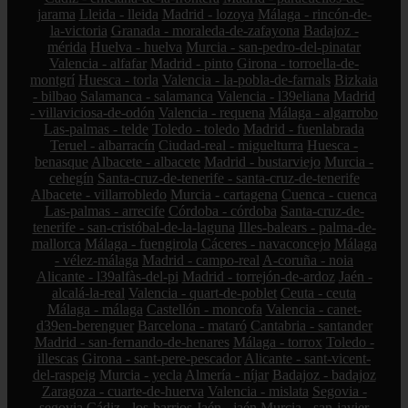
jarama
Lleida - lleida
Madrid - lozoya
Málaga - rincón-de-
la-victoria
Granada - moraleda-de-zafayona
Badajoz -
mérida
Huelva - huelva
Murcia - san-pedro-del-pinatar
Valencia - alfafar
Madrid - pinto
Girona - torroella-de-
montgrí
Huesca - torla
Valencia - la-pobla-de-farnals
Bizkaia
- bilbao
Salamanca - salamanca
Valencia - l39eliana
Madrid
- villaviciosa-de-odón
Valencia - requena
Málaga - algarrobo
Las-palmas - telde
Toledo - toledo
Madrid - fuenlabrada
Teruel - albarracín
Ciudad-real - miguelturra
Huesca -
benasque
Albacete - albacete
Madrid - bustarviejo
Murcia -
cehegín
Santa-cruz-de-tenerife - santa-cruz-de-tenerife
Albacete - villarrobledo
Murcia - cartagena
Cuenca - cuenca
Las-palmas - arrecife
Córdoba - córdoba
Santa-cruz-de-
tenerife - san-cristóbal-de-la-laguna
Illes-balears - palma-de-
mallorca
Málaga - fuengirola
Cáceres - navaconcejo
Málaga
- vélez-málaga
Madrid - campo-real
A-coruña - noia
Alicante - l39alfàs-del-pi
Madrid - torrejón-de-ardoz
Jaén -
alcalá-la-real
Valencia - quart-de-poblet
Ceuta - ceuta
Málaga - málaga
Castellón - moncofa
Valencia - canet-
d39en-berenguer
Barcelona - mataró
Cantabria - santander
Madrid - san-fernando-de-henares
Málaga - torrox
Toledo -
illescas
Girona - sant-pere-pescador
Alicante - sant-vicent-
del-raspeig
Murcia - yecla
Almería - níjar
Badajoz - badajoz
Zaragoza - cuarte-de-huerva
Valencia - mislata
Segovia -
segovia
Cádiz - los-barrios
Jaén - jaén
Murcia - san-javier