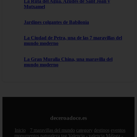
La Ruta del Agua. Azudes de Sant Joan y
Mutxamel
Jardines colgantes de Babilonia
La Ciudad de Petra, una de las 7 maravillas del
mundo moderno
La Gran Muralla China, una maravilla del
mundo moderno
deceroadoce.es
Inicio
7 maravillas del mundo
category
destinos
eventos
monumentos
naturaleza
tag
Valencia - valencia
Málaga -