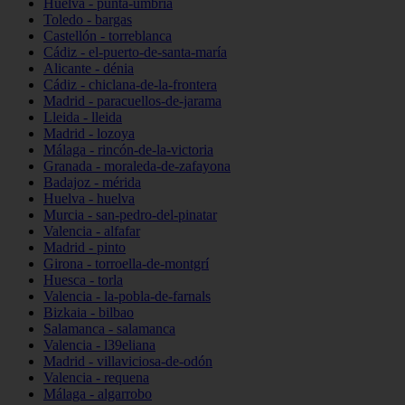
Huelva - punta-umbría
Toledo - bargas
Castellón - torreblanca
Cádiz - el-puerto-de-santa-maría
Alicante - dénia
Cádiz - chiclana-de-la-frontera
Madrid - paracuellos-de-jarama
Lleida - lleida
Madrid - lozoya
Málaga - rincón-de-la-victoria
Granada - moraleda-de-zafayona
Badajoz - mérida
Huelva - huelva
Murcia - san-pedro-del-pinatar
Valencia - alfafar
Madrid - pinto
Girona - torroella-de-montgrí
Huesca - torla
Valencia - la-pobla-de-farnals
Bizkaia - bilbao
Salamanca - salamanca
Valencia - l39eliana
Madrid - villaviciosa-de-odón
Valencia - requena
Málaga - algarrobo