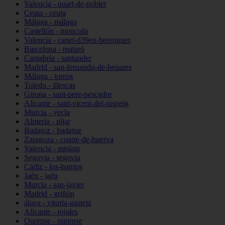
Valencia - quart-de-poblet
Ceuta - ceuta
Málaga - málaga
Castellón - moncofa
Valencia - canet-d39en-berenguer
Barcelona - mataró
Cantabria - santander
Madrid - san-fernando-de-henares
Málaga - torrox
Toledo - illescas
Girona - sant-pere-pescador
Alicante - sant-vicent-del-raspeig
Murcia - yecla
Almería - níjar
Badajoz - badajoz
Zaragoza - cuarte-de-huerva
Valencia - mislata
Segovia - segovia
Cádiz - los-barrios
Jaén - jaén
Murcia - san-javier
Madrid - griñón
álava - vitoria-gasteiz
Alicante - rojales
Ourense - ourense