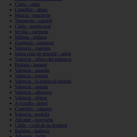
Cádiz - cádiz
Castellón - altura
Murcia - mazarrón
Tarragona - calafell
Cádiz - puerto-real
Sevilla - carmona
Málaga - málaga
Zaragoza - zaragoza
Valencia - manises
Santa-cruz-de-tenerife - adeje
Valencia - alfara-del-patriarca
Bizkaia - basauri
Valencia - alaquàs
Valencia - torrent
Valencia - la-pobla-de-farnals
Valencia - gandia
Valencia - alboraya
Valencia - bétera
A-coruña - ferrol
Castellón - cabanes
Valencia - godella
Alicante - torrevieja
Cádiz - conil-de-la-frontera
Badajoz - badajoz
Albacete - hellín