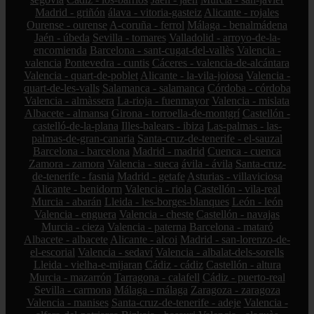
Madrid - griñón
álava - vitoria-gasteiz
Alicante - rojales
Ourense - ourense
A-coruña - ferrol
Málaga - benalmádena
Jaén - úbeda
Sevilla - tomares
Valladolid - arroyo-de-la-
encomienda
Barcelona - sant-cugat-del-vallès
Valencia -
valencia
Pontevedra - cuntis
Cáceres - valencia-de-alcántara
Valencia - quart-de-poblet
Alicante - la-vila-joiosa
Valencia -
quart-de-les-valls
Salamanca - salamanca
Córdoba - córdoba
Valencia - almàssera
La-rioja - fuenmayor
Valencia - mislata
Albacete - almansa
Girona - torroella-de-montgrí
Castellón -
castelló-de-la-plana
Illes-balears - ibiza
Las-palmas - las-
palmas-de-gran-canaria
Santa-cruz-de-tenerife - el-sauzal
Barcelona - barcelona
Madrid - madrid
Cuenca - cuenca
Zamora - zamora
Valencia - sueca
ávila - ávila
Santa-cruz-
de-tenerife - fasnia
Madrid - getafe
Asturias - villaviciosa
Alicante - benidorm
Valencia - riola
Castellón - vila-real
Murcia - abarán
Lleida - les-borges-blanques
León - león
Valencia - enguera
Valencia - cheste
Castellón - navajas
Murcia - cieza
Valencia - paterna
Barcelona - mataró
Albacete - albacete
Alicante - alcoi
Madrid - san-lorenzo-de-
el-escorial
Valencia - sedaví
Valencia - albalat-dels-sorells
Lleida - vielha-e-mijaran
Cádiz - cádiz
Castellón - altura
Murcia - mazarrón
Tarragona - calafell
Cádiz - puerto-real
Sevilla - carmona
Málaga - málaga
Zaragoza - zaragoza
Valencia - manises
Santa-cruz-de-tenerife - adeje
Valencia -