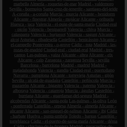
marbella
Almería - roquetas-de-mar
Madrid - valdemoro
Sevilla - bormujos
Santa-cruz-de-tenerife - santiago-del-teide
A-coruña - a-coruña
Murcia - murcia
Alicante - benidorm
Alicante - finestrat
Almería - mojácar
Alicante - orihuela
Huesca - jaca
Valencia - el-puig-de-santa-maría
Ciudad-real
- picón
Valencia - beniparrell
Valencia - chiva
Murcia -
calasparra
Valencia - burjassot
Valencia - sagunt
Alicante -
alcoi
Asturias - ribadesella
Castellón - benicàssim
Alicante -
el-campello
Pontevedra - o-grove
Cádiz - rota
Madrid - las-
rozas-de-madrid
Ciudad-real - ciudad-real
Madrid - tres-
cantos
Las-palmas - yaiza
Alicante - altea
Alicante - elx
Alicante - calp
Zaragoza - zaragoza
Sevilla - sevilla
Barcelona - barcelona
Madrid - madrid
Madrid -
majadahonda
Valencia - gandia
Ciudad-real - puertollano
Navarra - pamplona
Alicante - torrevieja
Asturias - gijón
Sevilla - alcalá-de-guadaíra
Castellón - peñíscola
Murcia -
mazarrón
Alicante - bigastro
Valencia - paterna
Valencia -
alboraya
Valencia - catarroja
Murcia - águilas
Castellón -
burriana
Alicante - guardamar-del-segura
Madrid -
alcobendas
Alicante - santa-pola
Las-palmas - la-oliva
León
- ponferrada
Castellón - orpesa
Almería - almería
Alicante -
alicante
Alicante - san-miguel-de-salinas
Alicante - ibi
Cádiz
- barbate
Huelva - punta-umbría
Toledo - bargas
Castellón -
torreblanca
Cádiz - el-puerto-de-santa-maría
Alicante - dénia
Cádiz - chiclana-de-la-frontera
Madrid - paracuellos-de-