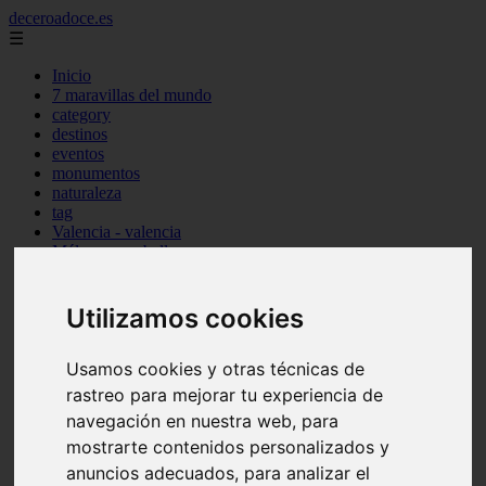
deceroadoce.es
☰
Inicio
7 maravillas del mundo
category
destinos
eventos
monumentos
naturaleza
tag
Valencia - valencia
Málaga - marbella
Almería - roquetas-de-mar
Madrid - valdemoro
Sevilla - bormujos
Utilizamos cookies
Santa-cruz-de-tenerife - santiago-del-teide
A-coruña - a-coruña
Usamos cookies y otras técnicas de
Murcia - murcia
Alicante - benidorm
rastreo para mejorar tu experiencia de
Alicante - finestrat
navegación en nuestra web, para
Almería - mojácar
mostrarte contenidos personalizados y
Alicante - orihuela
Huesca - jaca
anuncios adecuados, para analizar el
Valencia - el-puig-de-santa-maría