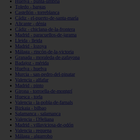
Huelva - punta-umbría
Toledo - bargas
Castellón - torreblanca
Cádiz - el-puerto-de-santa-maría
Alicante - dénia
Cádiz - chiclana-de-la-frontera
Madrid - paracuellos-de-jarama
Lleida - lleida
Madrid - lozoya
Málaga - rincón-de-la-victoria
Granada - moraleda-de-zafayona
Badajoz - mérida
Huelva - huelva
Murcia - san-pedro-del-pinatar
Valencia - alfafar
Madrid - pinto
Girona - torroella-de-montgrí
Huesca - torla
Valencia - la-pobla-de-farnals
Bizkaia - bilbao
Salamanca - salamanca
Valencia - l39eliana
Madrid - villaviciosa-de-odón
Valencia - requena
Málaga - algarrobo