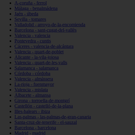
A-coruña - ferrol
Málaga - benalmádena
Jaén - úbeda
Sevilla - tomares
Valladolid - arroyo-de-la-encomienda
Barcelona - sant-cugat-del-vallès
Valencia - valencia
Pontevedra - cuntis
Cáceres - valencia-de-alcántara
Valencia - quart-de-poblet
Alicante - la-vila-joiosa
Valencia - quart-de-les-valls
Salamanca - salamanca
Córdoba - córdoba
Valencia - almàssera
La-rioja - fuenmayor
Valencia - mislata
Albacete - almansa
Girona - torroella-de-montgrí
Castellón - castelló-de-la-plana
Illes-balears - ibiza
Las-palmas - las-palmas-de-gran-canaria
Santa-cruz-de-tenerife - el-sauzal
Barcelona - barcelona
Madrid - madrid