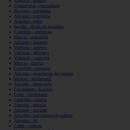
Valencia - gandia
Ciudad-real - puertollano
Navarra - pamplona
Alicante - torrevieja
Asturias - gijón
Sevilla - alcalá-de-guadaíra
Castellón - peñíscola
Murcia - mazarrón
Alicante - bigastro
Valencia - paterna
Valencia - alboraya
Valencia - catarroja
Murcia - águilas
Castellón - burriana
Alicante - guardamar-del-segura
Madrid - alcobendas
Alicante - santa-pola
Las-palmas - la-oliva
León - ponferrada
Castellón - orpesa
Almería - almería
Alicante - alicante
Alicante - san-miguel-de-salinas
Alicante - ibi
Cádiz - barbate