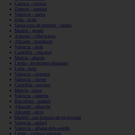
Cuenca - cuenca
Zamora - zamora
Valencia - sueca
ávila - ávila
Santa-cruz-de-tenerife - fasnia
Madrid - getafe
Asturias - villaviciosa
Alicante - benidorm
Valencia - riola
Castellón - vila-real
Murcia - abarán
Lleida - les-borges-blanques
León - león
Valencia - enguera
Valencia - cheste
Castellón - navajas
Murcia - cieza
Valencia - paterna
Barcelona - mataró
Albacete - albacete
Alicante - alcoi
Madrid - san-lorenzo-de-el-escorial
Valencia - sedaví
Valencia - albalat-dels-sorells
Lleida - vielha-e-mijaran