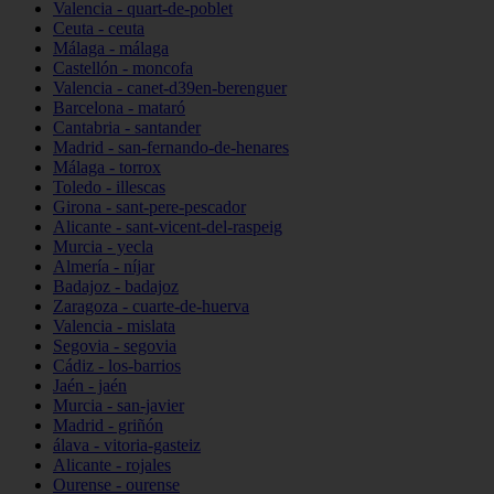
Valencia - quart-de-poblet
Ceuta - ceuta
Málaga - málaga
Castellón - moncofa
Valencia - canet-d39en-berenguer
Barcelona - mataró
Cantabria - santander
Madrid - san-fernando-de-henares
Málaga - torrox
Toledo - illescas
Girona - sant-pere-pescador
Alicante - sant-vicent-del-raspeig
Murcia - yecla
Almería - níjar
Badajoz - badajoz
Zaragoza - cuarte-de-huerva
Valencia - mislata
Segovia - segovia
Cádiz - los-barrios
Jaén - jaén
Murcia - san-javier
Madrid - griñón
álava - vitoria-gasteiz
Alicante - rojales
Ourense - ourense