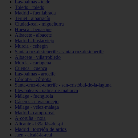
Las-palmas - telde
Toledo - toledo
Madrid - fuenlabrada
Teruel - albarracín
Ciudad-real - miguelturra
Huesca - benasque
Albacete - albacete
Madrid - bustarviejo
Murcia - cehegín
Santa-cruz-de-tenerife - santa-cruz-de-tenerife
Albacete - villarrobledo
Murcia - cartagena
Cuenca - cuenca
Las-palmas - arrecife
Córdoba - córdoba
Santa-cruz-de-tenerife - san-cristóbal-de-la-laguna
Illes-balears - palma-de-mallorca
Málaga - fuengirola
Cáceres - navaconcejo
Málaga - vélez-málaga
Madrid - campo-real
A-coruña - noia
Alicante - l39alfàs-del-pi
Madrid - torrejón-de-ardoz
Jaén - alcalá-la-real