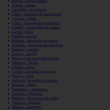
Huelva - punta-umbría
Toledo - bargas
Castellón - torreblanca
Cádiz - el-puerto-de-santa-maría
Alicante - dénia
Cádiz - chiclana-de-la-frontera
Madrid - paracuellos-de-jarama
Lleida - lleida
Madrid - lozoya
Málaga - rincón-de-la-victoria
Granada - moraleda-de-zafayona
Badajoz - mérida
Huelva - huelva
Murcia - san-pedro-del-pinatar
Valencia - alfafar
Madrid - pinto
Girona - torroella-de-montgrí
Huesca - torla
Valencia - la-pobla-de-farnals
Bizkaia - bilbao
Salamanca - salamanca
Valencia - l39eliana
Madrid - villaviciosa-de-odón
Valencia - requena
Málaga - algarrobo