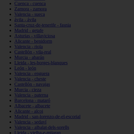
Cuenca - cuenca
Zamora - zamora
Valencia - sueca
ávila - ávila
Santa-cruz-de-tenerife - fasnia
Madrid - getafe
Asturias - villaviciosa
Alicante - benidorm
Valencia - riola
Castellón - vila-real
Murcia - abarán
Lleida - les-borges-blanques
León - león
Valencia - enguera
Valencia - cheste
Castellón - navajas
Murcia - cieza
Valencia - paterna
Barcelona - mataró
Albacete - albacete
Alicante - alcoi
Madrid - san-lorenzo-de-el-escorial
Valencia - sedaví
Valencia - albalat-dels-sorells
Lleida - vielha-e-mijaran