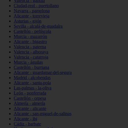
Valencia - gandia
Ciudad-real - puertollano
Navarra - pamplona
Alicante - torrevieja
Asturias - gijón
Sevilla - alcalá-de-guadaíra
Castellón - peñíscola
Murcia - mazarrón
Alicante - bigastro
Valencia - paterna
Valencia - alboraya
Valencia - catarroja
Murcia - águilas
Castellón - burriana
Alicante - guardamar-del-segura
Madrid - alcobendas
Alicante - santa-pola
Las-palmas - la-oliva
León - ponferrada
Castellón - orpesa
Almería - almería
Alicante - alicante
Alicante - san-miguel-de-salinas
Alicante - ibi
Cádiz - barbate