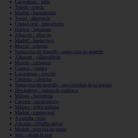
Las-palmas - telde
Toledo - toledo
Madrid - fuenlabrada
Teruel - albarracín
Ciudad-real - miguelturra
Huesca - benasque
Albacete - albacete
Madrid - bustarviejo
Murcia - cehegín
Santa-cruz-de-tenerife - santa-cruz-de-tenerife
Albacete - villarrobledo
Murcia - cartagena
Cuenca - cuenca
Las-palmas - arrecife
Córdoba - córdoba
Santa-cruz-de-tenerife - san-cristóbal-de-la-laguna
Illes-balears - palma-de-mallorca
Málaga - fuengirola
Cáceres - navaconcejo
Málaga - vélez-málaga
Madrid - campo-real
A-coruña - noia
Alicante - l39alfàs-del-pi
Madrid - torrejón-de-ardoz
Jaén - alcalá-la-real