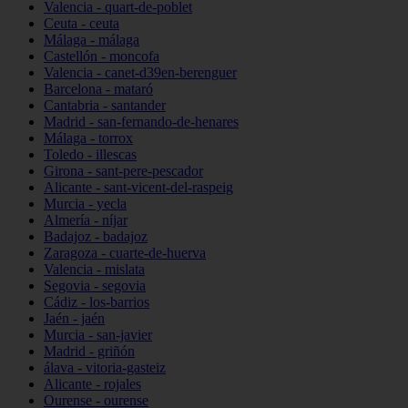
Valencia - quart-de-poblet
Ceuta - ceuta
Málaga - málaga
Castellón - moncofa
Valencia - canet-d39en-berenguer
Barcelona - mataró
Cantabria - santander
Madrid - san-fernando-de-henares
Málaga - torrox
Toledo - illescas
Girona - sant-pere-pescador
Alicante - sant-vicent-del-raspeig
Murcia - yecla
Almería - níjar
Badajoz - badajoz
Zaragoza - cuarte-de-huerva
Valencia - mislata
Segovia - segovia
Cádiz - los-barrios
Jaén - jaén
Murcia - san-javier
Madrid - griñón
álava - vitoria-gasteiz
Alicante - rojales
Ourense - ourense