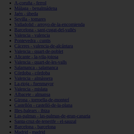
A-coruña - ferrol
Málaga - benalmádena
Jaén - úbeda
Sevilla - tomares
Valladolid - arroyo-de-la-encomienda
Barcelona - sant-cugat-del-vallès
Valencia - valencia
Pontevedra - cuntis
Cáceres - valencia-de-alcántara
Valencia - quart-de-poblet
Alicante - la-vila-joiosa
Valencia - quart-de-les-valls
Salamanca - salamanca
Córdoba - córdoba
Valencia - almàssera
La-rioja - fuenmayor
Valencia - mislata
Albacete - almansa
Girona - torroella-de-montgrí
Castellón - castelló-de-la-plana
Illes-balears - ibiza
Las-palmas - las-palmas-de-gran-canaria
Santa-cruz-de-tenerife - el-sauzal
Barcelona - barcelona
Madrid - madrid