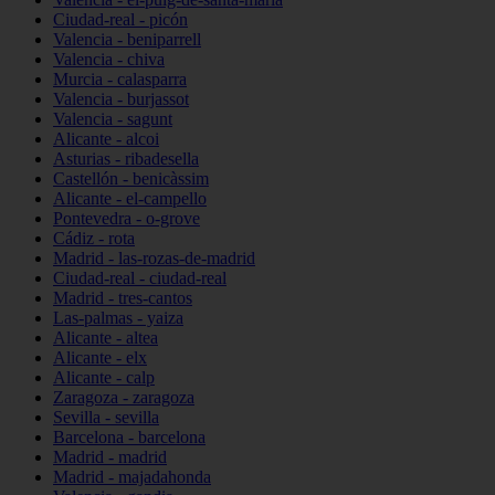
Ciudad-real - picón
Valencia - beniparrell
Valencia - chiva
Murcia - calasparra
Valencia - burjassot
Valencia - sagunt
Alicante - alcoi
Asturias - ribadesella
Castellón - benicàssim
Alicante - el-campello
Pontevedra - o-grove
Cádiz - rota
Madrid - las-rozas-de-madrid
Ciudad-real - ciudad-real
Madrid - tres-cantos
Las-palmas - yaiza
Alicante - altea
Alicante - elx
Alicante - calp
Zaragoza - zaragoza
Sevilla - sevilla
Barcelona - barcelona
Madrid - madrid
Madrid - majadahonda