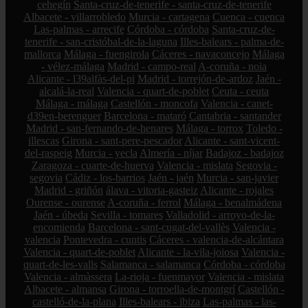
cehegín
Santa-cruz-de-tenerife - santa-cruz-de-tenerife
Albacete - villarrobledo
Murcia - cartagena
Cuenca - cuenca
Las-palmas - arrecife
Córdoba - córdoba
Santa-cruz-de-
tenerife - san-cristóbal-de-la-laguna
Illes-balears - palma-de-
mallorca
Málaga - fuengirola
Cáceres - navaconcejo
Málaga
- vélez-málaga
Madrid - campo-real
A-coruña - noia
Alicante - l39alfàs-del-pi
Madrid - torrejón-de-ardoz
Jaén -
alcalá-la-real
Valencia - quart-de-poblet
Ceuta - ceuta
Málaga - málaga
Castellón - moncofa
Valencia - canet-
d39en-berenguer
Barcelona - mataró
Cantabria - santander
Madrid - san-fernando-de-henares
Málaga - torrox
Toledo -
illescas
Girona - sant-pere-pescador
Alicante - sant-vicent-
del-raspeig
Murcia - yecla
Almería - níjar
Badajoz - badajoz
Zaragoza - cuarte-de-huerva
Valencia - mislata
Segovia -
segovia
Cádiz - los-barrios
Jaén - jaén
Murcia - san-javier
Madrid - griñón
álava - vitoria-gasteiz
Alicante - rojales
Ourense - ourense
A-coruña - ferrol
Málaga - benalmádena
Jaén - úbeda
Sevilla - tomares
Valladolid - arroyo-de-la-
encomienda
Barcelona - sant-cugat-del-vallès
Valencia -
valencia
Pontevedra - cuntis
Cáceres - valencia-de-alcántara
Valencia - quart-de-poblet
Alicante - la-vila-joiosa
Valencia -
quart-de-les-valls
Salamanca - salamanca
Córdoba - córdoba
Valencia - almàssera
La-rioja - fuenmayor
Valencia - mislata
Albacete - almansa
Girona - torroella-de-montgrí
Castellón -
castelló-de-la-plana
Illes-balears - ibiza
Las-palmas - las-