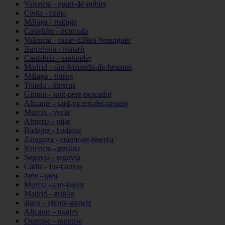
Valencia - quart-de-poblet
Ceuta - ceuta
Málaga - málaga
Castellón - moncofa
Valencia - canet-d39en-berenguer
Barcelona - mataró
Cantabria - santander
Madrid - san-fernando-de-henares
Málaga - torrox
Toledo - illescas
Girona - sant-pere-pescador
Alicante - sant-vicent-del-raspeig
Murcia - yecla
Almería - níjar
Badajoz - badajoz
Zaragoza - cuarte-de-huerva
Valencia - mislata
Segovia - segovia
Cádiz - los-barrios
Jaén - jaén
Murcia - san-javier
Madrid - griñón
álava - vitoria-gasteiz
Alicante - rojales
Ourense - ourense