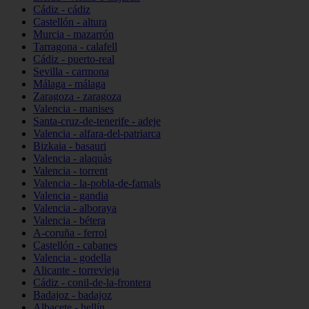
Cádiz - cádiz
Castellón - altura
Murcia - mazarrón
Tarragona - calafell
Cádiz - puerto-real
Sevilla - carmona
Málaga - málaga
Zaragoza - zaragoza
Valencia - manises
Santa-cruz-de-tenerife - adeje
Valencia - alfara-del-patriarca
Bizkaia - basauri
Valencia - alaquàs
Valencia - torrent
Valencia - la-pobla-de-farnals
Valencia - gandia
Valencia - alboraya
Valencia - bétera
A-coruña - ferrol
Castellón - cabanes
Valencia - godella
Alicante - torrevieja
Cádiz - conil-de-la-frontera
Badajoz - badajoz
Albacete - hellín