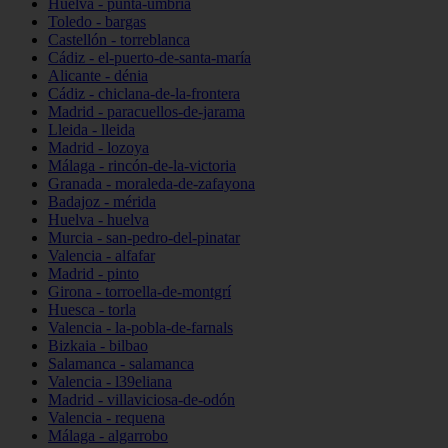
Huelva - punta-umbría
Toledo - bargas
Castellón - torreblanca
Cádiz - el-puerto-de-santa-maría
Alicante - dénia
Cádiz - chiclana-de-la-frontera
Madrid - paracuellos-de-jarama
Lleida - lleida
Madrid - lozoya
Málaga - rincón-de-la-victoria
Granada - moraleda-de-zafayona
Badajoz - mérida
Huelva - huelva
Murcia - san-pedro-del-pinatar
Valencia - alfafar
Madrid - pinto
Girona - torroella-de-montgrí
Huesca - torla
Valencia - la-pobla-de-farnals
Bizkaia - bilbao
Salamanca - salamanca
Valencia - l39eliana
Madrid - villaviciosa-de-odón
Valencia - requena
Málaga - algarrobo