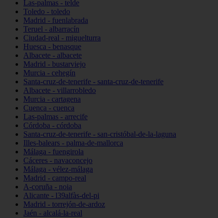
Las-palmas - telde
Toledo - toledo
Madrid - fuenlabrada
Teruel - albarracín
Ciudad-real - miguelturra
Huesca - benasque
Albacete - albacete
Madrid - bustarviejo
Murcia - cehegín
Santa-cruz-de-tenerife - santa-cruz-de-tenerife
Albacete - villarrobledo
Murcia - cartagena
Cuenca - cuenca
Las-palmas - arrecife
Córdoba - córdoba
Santa-cruz-de-tenerife - san-cristóbal-de-la-laguna
Illes-balears - palma-de-mallorca
Málaga - fuengirola
Cáceres - navaconcejo
Málaga - vélez-málaga
Madrid - campo-real
A-coruña - noia
Alicante - l39alfàs-del-pi
Madrid - torrejón-de-ardoz
Jaén - alcalá-la-real