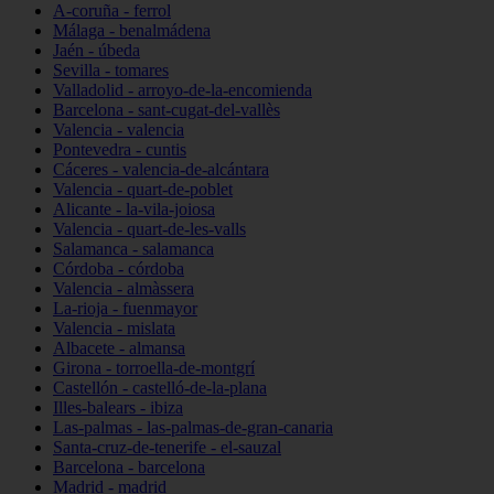
A-coruña - ferrol
Málaga - benalmádena
Jaén - úbeda
Sevilla - tomares
Valladolid - arroyo-de-la-encomienda
Barcelona - sant-cugat-del-vallès
Valencia - valencia
Pontevedra - cuntis
Cáceres - valencia-de-alcántara
Valencia - quart-de-poblet
Alicante - la-vila-joiosa
Valencia - quart-de-les-valls
Salamanca - salamanca
Córdoba - córdoba
Valencia - almàssera
La-rioja - fuenmayor
Valencia - mislata
Albacete - almansa
Girona - torroella-de-montgrí
Castellón - castelló-de-la-plana
Illes-balears - ibiza
Las-palmas - las-palmas-de-gran-canaria
Santa-cruz-de-tenerife - el-sauzal
Barcelona - barcelona
Madrid - madrid