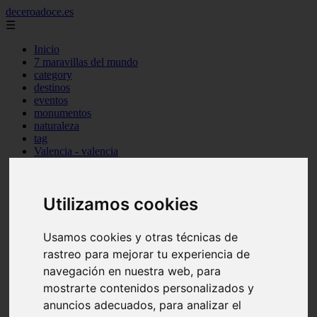
deceroadoce.es
☰
Inicio
7 maravillas del mundo
category
destinos
eventos
monumentos
naturaleza
tag
Valencia - valencia
Málaga - marbella
Almería - roquetas-de-mar
Madrid - valdemoro
Utilizamos cookies
Sevilla - bormujos
Santa-cruz-de-tenerife - santiago-del-teide
A-coruña - a-coruña
Usamos cookies y otras técnicas de
Murcia - murcia
rastreo para mejorar tu experiencia de
Alicante - benidorm
Alicante - finestrat
navegación en nuestra web, para
Almería - mojácar
mostrarte contenidos personalizados y
Alicante - orihuela
anuncios adecuados, para analizar el
Huesca - jaca
Valencia - el-puig-de-santa-maría