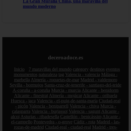
La Gran Muralla China, una maravilla del
mundo moderno
deceroadoce.es
Inicio
7 maravillas del mundo
category
destinos
eventos
monumentos
naturaleza
tag
Valencia - valencia
Málaga -
marbella
Almería - roquetas-de-mar
Madrid - valdemoro
Sevilla - bormujos
Santa-cruz-de-tenerife - santiago-del-teide
A-coruña - a-coruña
Murcia - murcia
Alicante - benidorm
Alicante - finestrat
Almería - mojácar
Alicante - orihuela
Huesca - jaca
Valencia - el-puig-de-santa-maría
Ciudad-real
- picón
Valencia - beniparrell
Valencia - chiva
Murcia -
calasparra
Valencia - burjassot
Valencia - sagunt
Alicante -
alcoi
Asturias - ribadesella
Castellón - benicàssim
Alicante -
el-campello
Pontevedra - o-grove
Cádiz - rota
Madrid - las-
rozas-de-madrid
Ciudad-real - ciudad-real
Madrid - tres-