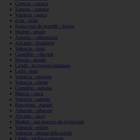
Cuenca - cuenca
Zamora - zamora
Valencia - sueca
ávila - ávila
Santa-cruz-de-tenerife - fasnia
Madrid - getafe
Asturias - villaviciosa
Alicante - benidorm
Valencia - riola
Castellón - vila-real
Murcia - abarán
Lleida - les-borges-blanques
León - león
Valencia - enguera
Valencia - cheste
Castellón - navajas
Murcia - cieza
Valencia - paterna
Barcelona - mataró
Albacete - albacete
Alicante - alcoi
Madrid - san-lorenzo-de-el-escorial
Valencia - sedaví
Valencia - albalat-dels-sorells
Lleida - vielha-e-mijaran