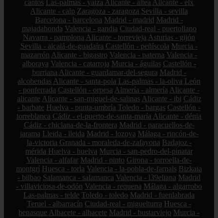
cantos
Las-palmas - yaiza
Alicante - altea
Alicante - elx
Alicante - calp
Zaragoza - zaragoza
Sevilla - sevilla
Barcelona - barcelona
Madrid - madrid
Madrid -
majadahonda
Valencia - gandia
Ciudad-real - puertollano
Navarra - pamplona
Alicante - torrevieja
Asturias - gijón
Sevilla - alcalá-de-guadaíra
Castellón - peñíscola
Murcia -
mazarrón
Alicante - bigastro
Valencia - paterna
Valencia -
alboraya
Valencia - catarroja
Murcia - águilas
Castellón -
burriana
Alicante - guardamar-del-segura
Madrid -
alcobendas
Alicante - santa-pola
Las-palmas - la-oliva
León
- ponferrada
Castellón - orpesa
Almería - almería
Alicante -
alicante
Alicante - san-miguel-de-salinas
Alicante - ibi
Cádiz
- barbate
Huelva - punta-umbría
Toledo - bargas
Castellón -
torreblanca
Cádiz - el-puerto-de-santa-maría
Alicante - dénia
Cádiz - chiclana-de-la-frontera
Madrid - paracuellos-de-
jarama
Lleida - lleida
Madrid - lozoya
Málaga - rincón-de-
la-victoria
Granada - moraleda-de-zafayona
Badajoz -
mérida
Huelva - huelva
Murcia - san-pedro-del-pinatar
Valencia - alfafar
Madrid - pinto
Girona - torroella-de-
montgrí
Huesca - torla
Valencia - la-pobla-de-farnals
Bizkaia
- bilbao
Salamanca - salamanca
Valencia - l39eliana
Madrid
- villaviciosa-de-odón
Valencia - requena
Málaga - algarrobo
Las-palmas - telde
Toledo - toledo
Madrid - fuenlabrada
Teruel - albarracín
Ciudad-real - miguelturra
Huesca -
benasque
Albacete - albacete
Madrid - bustarviejo
Murcia -