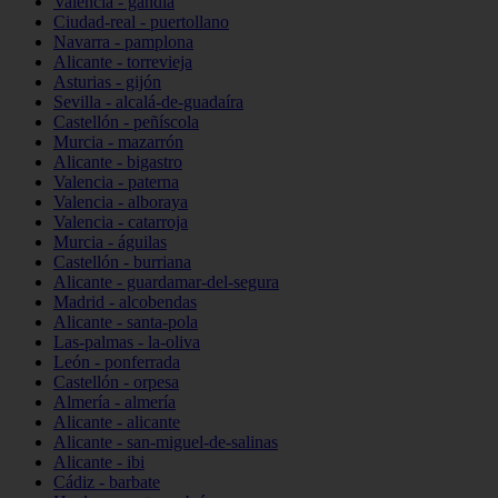
Valencia - gandia
Ciudad-real - puertollano
Navarra - pamplona
Alicante - torrevieja
Asturias - gijón
Sevilla - alcalá-de-guadaíra
Castellón - peñíscola
Murcia - mazarrón
Alicante - bigastro
Valencia - paterna
Valencia - alboraya
Valencia - catarroja
Murcia - águilas
Castellón - burriana
Alicante - guardamar-del-segura
Madrid - alcobendas
Alicante - santa-pola
Las-palmas - la-oliva
León - ponferrada
Castellón - orpesa
Almería - almería
Alicante - alicante
Alicante - san-miguel-de-salinas
Alicante - ibi
Cádiz - barbate