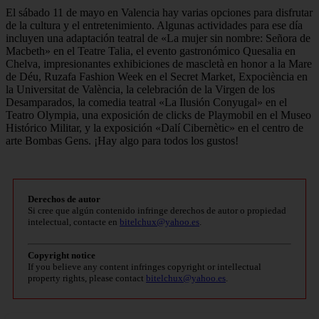
El sábado 11 de mayo en Valencia hay varias opciones para disfrutar
de la cultura y el entretenimiento. Algunas actividades para ese día
incluyen una adaptación teatral de «La mujer sin nombre: Señora de
Macbeth» en el Teatre Talia, el evento gastronómico Quesalia en
Chelva, impresionantes exhibiciones de mascletà en honor a la Mare
de Déu, Ruzafa Fashion Week en el Secret Market, Expociència en
la Universitat de València, la celebración de la Virgen de los
Desamparados, la comedia teatral «La Ilusión Conyugal» en el
Teatro Olympia, una exposición de clicks de Playmobil en el Museo
Histórico Militar, y la exposición «Dalí Cibernètic» en el centro de
arte Bombas Gens. ¡Hay algo para todos los gustos!
Derechos de autor
Si cree que algún contenido infringe derechos de autor o propiedad
intelectual, contacte en
bitelchux@yahoo.es
.
Copyright notice
If you believe any content infringes copyright or intellectual
property rights, please contact
bitelchux@yahoo.es
.