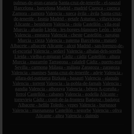
palmas-de-gran-canaria
Santa-cruz-de-tenerife - el-sauzal
Barcelona - barcelona
Madrid - madrid
Cuenca - cuenca
Zamora - zamora
Valencia - sueca
ávila - ávila
Santa-cruz-
de-tenerife - fasnia
Madrid - getafe
Asturias - villaviciosa
Alicante - benidorm
Valencia - riola
Castellón - vila-real
Murcia - abarán
Lleida - les-borges-blanques
León - león
Valencia - enguera
Valencia - cheste
Castellón - navajas
Murcia - cieza
Valencia - paterna
Barcelona - mataró
Albacete - albacete
Alicante - alcoi
Madrid - san-lorenzo-de-
el-escorial
Valencia - sedaví
Valencia - albalat-dels-sorells
Lleida - vielha-e-mijaran
Cádiz - cádiz
Castellón - altura
Murcia - mazarrón
Tarragona - calafell
Cádiz - puerto-real
Sevilla - carmona
Málaga - málaga
Zaragoza - zaragoza
Valencia - manises
Santa-cruz-de-tenerife - adeje
Valencia -
alfara-del-patriarca
Bizkaia - basauri
Valencia - alaquàs
Valencia - torrent
Valencia - la-pobla-de-farnals
Valencia -
gandia
Valencia - alboraya
Valencia - bétera
A-coruña -
ferrol
Castellón - cabanes
Valencia - godella
Alicante -
torrevieja
Cádiz - conil-de-la-frontera
Badajoz - badajoz
Albacete - hellín
Toledo - yepes
Valencia - burjassot
Valencia - massanassa
Castellón - segorbe
Valencia - oliva
Alicante - altea
Valencia - daimús