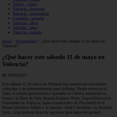
Toledo - yepes
Valencia - burjassot
Valencia - massanassa
Castellón - segorbe
Valencia - oliva
Alicante - altea
Valencia - daimús
Inicio
>
deceroadoce
>
¿Qué hacer este sábado 11 de mayo en
Valencia?
¿Qué hacer este sábado 11 de mayo en
Valencia?
📅 18/08/2025
Este sábado 11 de mayo en Valencia hay numerosas actividades
culturales y de entretenimiento para disfrutar. Desde teatro en el
Talia, el evento gastronómico Quesalia en Chelva, mascletàs en
honor a la Mare de Déu, Ruzafa Fashion Week, Expociència en la
Universitat de València, hasta exposiciones de Playmobil en el
Museo Histórico Militar y la muestra «Dalí Cibernètic» en Bombas
Gens. ¡Una jornada llena de opciones para todos los gustos!