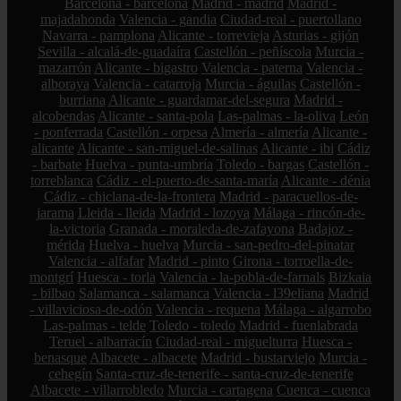
Barcelona - barcelona
Madrid - madrid
Madrid -
majadahonda
Valencia - gandia
Ciudad-real - puertollano
Navarra - pamplona
Alicante - torrevieja
Asturias - gijón
Sevilla - alcalá-de-guadaíra
Castellón - peñíscola
Murcia -
mazarrón
Alicante - bigastro
Valencia - paterna
Valencia -
alboraya
Valencia - catarroja
Murcia - águilas
Castellón -
burriana
Alicante - guardamar-del-segura
Madrid -
alcobendas
Alicante - santa-pola
Las-palmas - la-oliva
León
- ponferrada
Castellón - orpesa
Almería - almería
Alicante -
alicante
Alicante - san-miguel-de-salinas
Alicante - ibi
Cádiz
- barbate
Huelva - punta-umbría
Toledo - bargas
Castellón -
torreblanca
Cádiz - el-puerto-de-santa-maría
Alicante - dénia
Cádiz - chiclana-de-la-frontera
Madrid - paracuellos-de-
jarama
Lleida - lleida
Madrid - lozoya
Málaga - rincón-de-
la-victoria
Granada - moraleda-de-zafayona
Badajoz -
mérida
Huelva - huelva
Murcia - san-pedro-del-pinatar
Valencia - alfafar
Madrid - pinto
Girona - torroella-de-
montgrí
Huesca - torla
Valencia - la-pobla-de-farnals
Bizkaia
- bilbao
Salamanca - salamanca
Valencia - l39eliana
Madrid
- villaviciosa-de-odón
Valencia - requena
Málaga - algarrobo
Las-palmas - telde
Toledo - toledo
Madrid - fuenlabrada
Teruel - albarracín
Ciudad-real - miguelturra
Huesca -
benasque
Albacete - albacete
Madrid - bustarviejo
Murcia -
cehegín
Santa-cruz-de-tenerife - santa-cruz-de-tenerife
Albacete - villarrobledo
Murcia - cartagena
Cuenca - cuenca