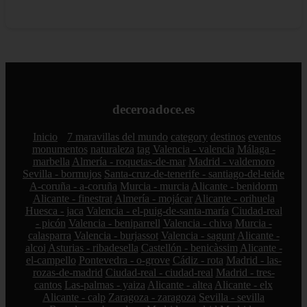
deceroadoce.es
Inicio
7 maravillas del mundo
category
destinos
eventos
monumentos
naturaleza
tag
Valencia - valencia
Málaga -
marbella
Almería - roquetas-de-mar
Madrid - valdemoro
Sevilla - bormujos
Santa-cruz-de-tenerife - santiago-del-teide
A-coruña - a-coruña
Murcia - murcia
Alicante - benidorm
Alicante - finestrat
Almería - mojácar
Alicante - orihuela
Huesca - jaca
Valencia - el-puig-de-santa-maría
Ciudad-real
- picón
Valencia - beniparrell
Valencia - chiva
Murcia -
calasparra
Valencia - burjassot
Valencia - sagunt
Alicante -
alcoi
Asturias - ribadesella
Castellón - benicàssim
Alicante -
el-campello
Pontevedra - o-grove
Cádiz - rota
Madrid - las-
rozas-de-madrid
Ciudad-real - ciudad-real
Madrid - tres-
cantos
Las-palmas - yaiza
Alicante - altea
Alicante - elx
Alicante - calp
Zaragoza - zaragoza
Sevilla - sevilla