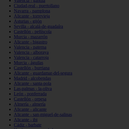
Valencia - gandia
Ciudad-real - puertollano
Navarra - pamplona
Alicante - torrevieja
Asturias - gijón
Sevilla - alcalá-de-guadaíra
Castellón - peñíscola
Murcia - mazarrón
Alicante - bigastro
Valencia - paterna
Valencia - alboraya
Valencia - catarroja
Murcia - águilas
Castellón - burriana
Alicante - guardamar-del-segura
Madrid - alcobendas
Alicante - santa-pola
Las-palmas - la-oliva
León - ponferrada
Castellón - orpesa
Almería - almería
Alicante - alicante
Alicante - san-miguel-de-salinas
Alicante - ibi
Cádiz - barbate