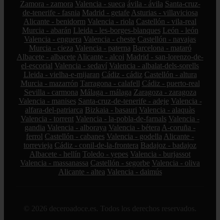
Zamora - zamora
Valencia - sueca
ávila - ávila
Santa-cruz-
de-tenerife - fasnia
Madrid - getafe
Asturias - villaviciosa
Alicante - benidorm
Valencia - riola
Castellón - vila-real
Murcia - abarán
Lleida - les-borges-blanques
León - león
Valencia - enguera
Valencia - cheste
Castellón - navajas
Murcia - cieza
Valencia - paterna
Barcelona - mataró
Albacete - albacete
Alicante - alcoi
Madrid - san-lorenzo-de-
el-escorial
Valencia - sedaví
Valencia - albalat-dels-sorells
Lleida - vielha-e-mijaran
Cádiz - cádiz
Castellón - altura
Murcia - mazarrón
Tarragona - calafell
Cádiz - puerto-real
Sevilla - carmona
Málaga - málaga
Zaragoza - zaragoza
Valencia - manises
Santa-cruz-de-tenerife - adeje
Valencia -
alfara-del-patriarca
Bizkaia - basauri
Valencia - alaquàs
Valencia - torrent
Valencia - la-pobla-de-farnals
Valencia -
gandia
Valencia - alboraya
Valencia - bétera
A-coruña -
ferrol
Castellón - cabanes
Valencia - godella
Alicante -
torrevieja
Cádiz - conil-de-la-frontera
Badajoz - badajoz
Albacete - hellín
Toledo - yepes
Valencia - burjassot
Valencia - massanassa
Castellón - segorbe
Valencia - oliva
Alicante - altea
Valencia - daimús
© 2026 deceroadoce.es. Todos los derechos reservados.