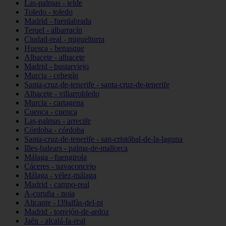
Las-palmas - telde
Toledo - toledo
Madrid - fuenlabrada
Teruel - albarracín
Ciudad-real - miguelturra
Huesca - benasque
Albacete - albacete
Madrid - bustarviejo
Murcia - cehegín
Santa-cruz-de-tenerife - santa-cruz-de-tenerife
Albacete - villarrobledo
Murcia - cartagena
Cuenca - cuenca
Las-palmas - arrecife
Córdoba - córdoba
Santa-cruz-de-tenerife - san-cristóbal-de-la-laguna
Illes-balears - palma-de-mallorca
Málaga - fuengirola
Cáceres - navaconcejo
Málaga - vélez-málaga
Madrid - campo-real
A-coruña - noia
Alicante - l39alfàs-del-pi
Madrid - torrejón-de-ardoz
Jaén - alcalá-la-real