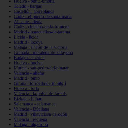
Huelva - punta-umbría
Toledo - bargas
Castellón - torreblanca
Cádiz - el-puerto-de-santa-maría
Alicante - dénia
Cádiz - chiclana-de-la-frontera
Madrid - paracuellos-de-jarama
Lleida - lleida
Madrid - lozoya
Málaga - rincón-de-la-victoria
Granada - moraleda-de-zafayona
Badajoz - mérida
Huelva - huelva
Murcia - san-pedro-del-pinatar
Valencia - alfafar
Madrid - pinto
Girona - torroella-de-montgrí
Huesca - torla
Valencia - la-pobla-de-farnals
Bizkaia - bilbao
Salamanca - salamanca
Valencia - l39eliana
Madrid - villaviciosa-de-odón
Valencia - requena
Málaga - algarrobo