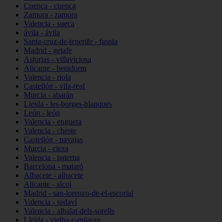
Cuenca - cuenca
Zamora - zamora
Valencia - sueca
ávila - ávila
Santa-cruz-de-tenerife - fasnia
Madrid - getafe
Asturias - villaviciosa
Alicante - benidorm
Valencia - riola
Castellón - vila-real
Murcia - abarán
Lleida - les-borges-blanques
León - león
Valencia - enguera
Valencia - cheste
Castellón - navajas
Murcia - cieza
Valencia - paterna
Barcelona - mataró
Albacete - albacete
Alicante - alcoi
Madrid - san-lorenzo-de-el-escorial
Valencia - sedaví
Valencia - albalat-dels-sorells
Lleida - vielha-e-mijaran