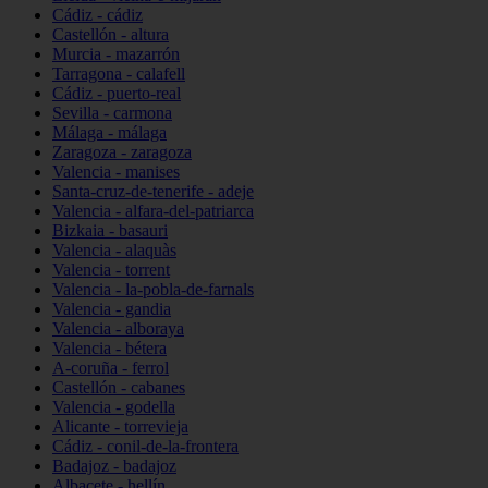
Cádiz - cádiz
Castellón - altura
Murcia - mazarrón
Tarragona - calafell
Cádiz - puerto-real
Sevilla - carmona
Málaga - málaga
Zaragoza - zaragoza
Valencia - manises
Santa-cruz-de-tenerife - adeje
Valencia - alfara-del-patriarca
Bizkaia - basauri
Valencia - alaquàs
Valencia - torrent
Valencia - la-pobla-de-farnals
Valencia - gandia
Valencia - alboraya
Valencia - bétera
A-coruña - ferrol
Castellón - cabanes
Valencia - godella
Alicante - torrevieja
Cádiz - conil-de-la-frontera
Badajoz - badajoz
Albacete - hellín