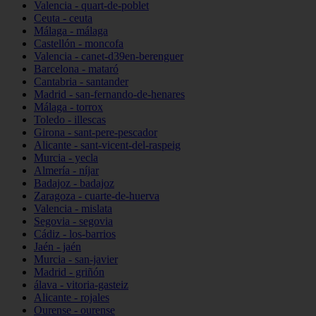
Valencia - quart-de-poblet
Ceuta - ceuta
Málaga - málaga
Castellón - moncofa
Valencia - canet-d39en-berenguer
Barcelona - mataró
Cantabria - santander
Madrid - san-fernando-de-henares
Málaga - torrox
Toledo - illescas
Girona - sant-pere-pescador
Alicante - sant-vicent-del-raspeig
Murcia - yecla
Almería - níjar
Badajoz - badajoz
Zaragoza - cuarte-de-huerva
Valencia - mislata
Segovia - segovia
Cádiz - los-barrios
Jaén - jaén
Murcia - san-javier
Madrid - griñón
álava - vitoria-gasteiz
Alicante - rojales
Ourense - ourense