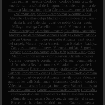
Las-palmas - arrecife
Córdoba - córdoba
Santa-cruz-de-
tenerife - san-cristóbal-de-la-laguna
Illes-balears - palma-de-
mallorca
Málaga - fuengirola
Cáceres - navaconcejo
Málaga
- vélez-málaga
Madrid - campo-real
A-coruña - noia
Alicante - l39alfàs-del-pi
Madrid - torrejón-de-ardoz
Jaén -
alcalá-la-real
Valencia - quart-de-poblet
Ceuta - ceuta
Málaga - málaga
Castellón - moncofa
Valencia - canet-
d39en-berenguer
Barcelona - mataró
Cantabria - santander
Madrid - san-fernando-de-henares
Málaga - torrox
Toledo -
illescas
Girona - sant-pere-pescador
Alicante - sant-vicent-
del-raspeig
Murcia - yecla
Almería - níjar
Badajoz - badajoz
Zaragoza - cuarte-de-huerva
Valencia - mislata
Segovia -
segovia
Cádiz - los-barrios
Jaén - jaén
Murcia - san-javier
Madrid - griñón
álava - vitoria-gasteiz
Alicante - rojales
Ourense - ourense
A-coruña - ferrol
Málaga - benalmádena
Jaén - úbeda
Sevilla - tomares
Valladolid - arroyo-de-la-
encomienda
Barcelona - sant-cugat-del-vallès
Valencia -
valencia
Pontevedra - cuntis
Cáceres - valencia-de-alcántara
Valencia - quart-de-poblet
Alicante - la-vila-joiosa
Valencia -
quart-de-les-valls
Salamanca - salamanca
Córdoba - córdoba
Valencia - almàssera
La-rioja - fuenmayor
Valencia - mislata
Albacete - almansa
Girona - torroella-de-montgrí
Castellón -
castelló-de-la-plana
Illes-balears - ibiza
Las-palmas - las-
palmas-de-gran-canaria
Santa-cruz-de-tenerife - el-sauzal
Barcelona - barcelona
Madrid - madrid
Cuenca - cuenca