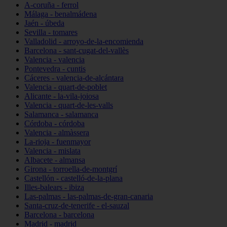
A-coruña - ferrol
Málaga - benalmádena
Jaén - úbeda
Sevilla - tomares
Valladolid - arroyo-de-la-encomienda
Barcelona - sant-cugat-del-vallès
Valencia - valencia
Pontevedra - cuntis
Cáceres - valencia-de-alcántara
Valencia - quart-de-poblet
Alicante - la-vila-joiosa
Valencia - quart-de-les-valls
Salamanca - salamanca
Córdoba - córdoba
Valencia - almàssera
La-rioja - fuenmayor
Valencia - mislata
Albacete - almansa
Girona - torroella-de-montgrí
Castellón - castelló-de-la-plana
Illes-balears - ibiza
Las-palmas - las-palmas-de-gran-canaria
Santa-cruz-de-tenerife - el-sauzal
Barcelona - barcelona
Madrid - madrid