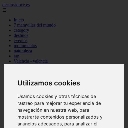
deceroadoce.es
☰
Inicio
7 maravillas del mundo
category
destinos
eventos
monumentos
naturaleza
tag
Valencia - valencia
Málaga - marbella
Almería - roquetas-de-mar
Madrid - valdemoro
Utilizamos cookies
Sevilla - bormujos
Santa-cruz-de-tenerife - santiago-del-teide
A-coruña - a-coruña
Usamos cookies y otras técnicas de
Murcia - murcia
Alicante - benidorm
rastreo para mejorar tu experiencia de
Alicante - finestrat
navegación en nuestra web, para
Almería - mojácar
mostrarte contenidos personalizados y
Alicante - orihuela
Huesca - jaca
anuncios adecuados, para analizar el
Valencia - el-puig-de-santa-maría