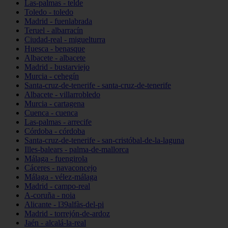
Las-palmas - telde
Toledo - toledo
Madrid - fuenlabrada
Teruel - albarracín
Ciudad-real - miguelturra
Huesca - benasque
Albacete - albacete
Madrid - bustarviejo
Murcia - cehegín
Santa-cruz-de-tenerife - santa-cruz-de-tenerife
Albacete - villarrobledo
Murcia - cartagena
Cuenca - cuenca
Las-palmas - arrecife
Córdoba - córdoba
Santa-cruz-de-tenerife - san-cristóbal-de-la-laguna
Illes-balears - palma-de-mallorca
Málaga - fuengirola
Cáceres - navaconcejo
Málaga - vélez-málaga
Madrid - campo-real
A-coruña - noia
Alicante - l39alfàs-del-pi
Madrid - torrejón-de-ardoz
Jaén - alcalá-la-real