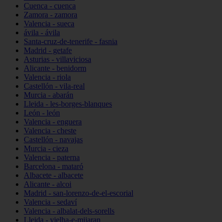
Cuenca - cuenca
Zamora - zamora
Valencia - sueca
ávila - ávila
Santa-cruz-de-tenerife - fasnia
Madrid - getafe
Asturias - villaviciosa
Alicante - benidorm
Valencia - riola
Castellón - vila-real
Murcia - abarán
Lleida - les-borges-blanques
León - león
Valencia - enguera
Valencia - cheste
Castellón - navajas
Murcia - cieza
Valencia - paterna
Barcelona - mataró
Albacete - albacete
Alicante - alcoi
Madrid - san-lorenzo-de-el-escorial
Valencia - sedaví
Valencia - albalat-dels-sorells
Lleida - vielha-e-mijaran