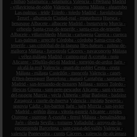
- bilbao
Salamanca - salamanca
Valencia - l39eliana
Madrid
- villaviciosa-de-odón
Valencia - requena
Málaga - algarrobo
Las-palmas - telde
Toledo - toledo
Madrid - fuenlabrada
Teruel - albarracín
Ciudad-real - miguelturra
Huesca -
benasque
Albacete - albacete
Madrid - bustarviejo
Murcia -
cehegín
Santa-cruz-de-tenerife - santa-cruz-de-tenerife
Albacete - villarrobledo
Murcia - cartagena
Cuenca - cuenca
Las-palmas - arrecife
Córdoba - córdoba
Santa-cruz-de-
tenerife - san-cristóbal-de-la-laguna
Illes-balears - palma-de-
mallorca
Málaga - fuengirola
Cáceres - navaconcejo
Málaga
- vélez-málaga
Madrid - campo-real
A-coruña - noia
Alicante - l39alfàs-del-pi
Madrid - torrejón-de-ardoz
Jaén -
alcalá-la-real
Valencia - quart-de-poblet
Ceuta - ceuta
Málaga - málaga
Castellón - moncofa
Valencia - canet-
d39en-berenguer
Barcelona - mataró
Cantabria - santander
Madrid - san-fernando-de-henares
Málaga - torrox
Toledo -
illescas
Girona - sant-pere-pescador
Alicante - sant-vicent-
del-raspeig
Murcia - yecla
Almería - níjar
Badajoz - badajoz
Zaragoza - cuarte-de-huerva
Valencia - mislata
Segovia -
segovia
Cádiz - los-barrios
Jaén - jaén
Murcia - san-javier
Madrid - griñón
álava - vitoria-gasteiz
Alicante - rojales
Ourense - ourense
A-coruña - ferrol
Málaga - benalmádena
Jaén - úbeda
Sevilla - tomares
Valladolid - arroyo-de-la-
encomienda
Barcelona - sant-cugat-del-vallès
Valencia -
valencia
Pontevedra - cuntis
Cáceres - valencia-de-alcántara