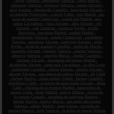
- picón
Valencia - beniparrell
Valencia - chiva
Murcia -
calasparra
Valencia - burjassot
Valencia - sagunt
Alicante -
alcoi
Asturias - ribadesella
Castellón - benicàssim
Alicante -
el-campello
Pontevedra - o-grove
Cádiz - rota
Madrid - las-
rozas-de-madrid
Ciudad-real - ciudad-real
Madrid - tres-
cantos
Las-palmas - yaiza
Alicante - altea
Alicante - elx
Alicante - calp
Zaragoza - zaragoza
Sevilla - sevilla
Barcelona - barcelona
Madrid - madrid
Madrid -
majadahonda
Valencia - gandia
Ciudad-real - puertollano
Navarra - pamplona
Alicante - torrevieja
Asturias - gijón
Sevilla - alcalá-de-guadaíra
Castellón - peñíscola
Murcia -
mazarrón
Alicante - bigastro
Valencia - paterna
Valencia -
alboraya
Valencia - catarroja
Murcia - águilas
Castellón -
burriana
Alicante - guardamar-del-segura
Madrid -
alcobendas
Alicante - santa-pola
Las-palmas - la-oliva
León
- ponferrada
Castellón - orpesa
Almería - almería
Alicante -
alicante
Alicante - san-miguel-de-salinas
Alicante - ibi
Cádiz
- barbate
Huelva - punta-umbría
Toledo - bargas
Castellón -
torreblanca
Cádiz - el-puerto-de-santa-maría
Alicante - dénia
Cádiz - chiclana-de-la-frontera
Madrid - paracuellos-de-
jarama
Lleida - lleida
Madrid - lozoya
Málaga - rincón-de-
la-victoria
Granada - moraleda-de-zafayona
Badajoz -
mérida
Huelva - huelva
Murcia - san-pedro-del-pinatar
Valencia - alfafar
Madrid - pinto
Girona - torroella-de-
montgrí
Huesca - torla
Valencia - la-pobla-de-farnals
Bizkaia