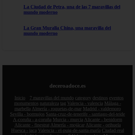
La Ciudad de Petra, una de las 7 maravillas del
mundo moderno
La Gran Muralla China, una maravilla del
mundo moderno
deceroadoce.es
Inicio
7 maravillas del mundo
category
destinos
eventos
monumentos
naturaleza
tag
Valencia - valencia
Málaga -
marbella
Almería - roquetas-de-mar
Madrid - valdemoro
Sevilla - bormujos
Santa-cruz-de-tenerife - santiago-del-teide
A-coruña - a-coruña
Murcia - murcia
Alicante - benidorm
Alicante - finestrat
Almería - mojácar
Alicante - orihuela
Huesca - jaca
Valencia - el-puig-de-santa-maría
Ciudad-real