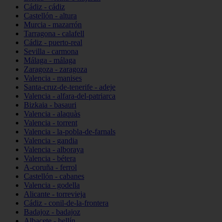
Cádiz - cádiz
Castellón - altura
Murcia - mazarrón
Tarragona - calafell
Cádiz - puerto-real
Sevilla - carmona
Málaga - málaga
Zaragoza - zaragoza
Valencia - manises
Santa-cruz-de-tenerife - adeje
Valencia - alfara-del-patriarca
Bizkaia - basauri
Valencia - alaquàs
Valencia - torrent
Valencia - la-pobla-de-farnals
Valencia - gandia
Valencia - alboraya
Valencia - bétera
A-coruña - ferrol
Castellón - cabanes
Valencia - godella
Alicante - torrevieja
Cádiz - conil-de-la-frontera
Badajoz - badajoz
Albacete - hellín