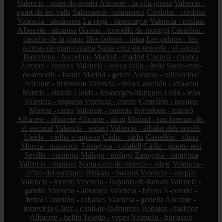
Valencia - quart-de-poblet
Alicante - la-vila-joiosa
Valencia -
quart-de-les-valls
Salamanca - salamanca
Córdoba - córdoba
Valencia - almàssera
La-rioja - fuenmayor
Valencia - mislata
Albacete - almansa
Girona - torroella-de-montgrí
Castellón -
castelló-de-la-plana
Illes-balears - ibiza
Las-palmas - las-
palmas-de-gran-canaria
Santa-cruz-de-tenerife - el-sauzal
Barcelona - barcelona
Madrid - madrid
Cuenca - cuenca
Zamora - zamora
Valencia - sueca
ávila - ávila
Santa-cruz-
de-tenerife - fasnia
Madrid - getafe
Asturias - villaviciosa
Alicante - benidorm
Valencia - riola
Castellón - vila-real
Murcia - abarán
Lleida - les-borges-blanques
León - león
Valencia - enguera
Valencia - cheste
Castellón - navajas
Murcia - cieza
Valencia - paterna
Barcelona - mataró
Albacete - albacete
Alicante - alcoi
Madrid - san-lorenzo-de-
el-escorial
Valencia - sedaví
Valencia - albalat-dels-sorells
Lleida - vielha-e-mijaran
Cádiz - cádiz
Castellón - altura
Murcia - mazarrón
Tarragona - calafell
Cádiz - puerto-real
Sevilla - carmona
Málaga - málaga
Zaragoza - zaragoza
Valencia - manises
Santa-cruz-de-tenerife - adeje
Valencia -
alfara-del-patriarca
Bizkaia - basauri
Valencia - alaquàs
Valencia - torrent
Valencia - la-pobla-de-farnals
Valencia -
gandia
Valencia - alboraya
Valencia - bétera
A-coruña -
ferrol
Castellón - cabanes
Valencia - godella
Alicante -
torrevieja
Cádiz - conil-de-la-frontera
Badajoz - badajoz
Albacete - hellín
Toledo - yepes
Valencia - burjassot