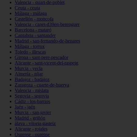
Valencia - quart-de-poblet
Ceuta - ceuta
Málaga - málaga
Castellón - moncofa
Valencia - canet-d39en-berenguer
Barcelona - mataró
Cantabria - santander
Madrid - san-fernando-de-henares
Málaga - torrox
Toledo - illescas
Girona - sant-pere-pescador
Alicante - sant-vicent-del-raspeig
Murcia - yecla
Almería - níjar
Badajoz - badajoz
Zaragoza - cuarte-de-huerva
Valencia - mislata
Segovia - segovia
Cádiz - los-barrios
Jaén - jaén
Murcia - san-javier
Madrid - griñón
álava - vitoria-gasteiz
Alicante - rojales
Ourense - ourense