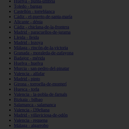
Huelva - punta-umbría
Toledo - bargas
Castellón - torreblanca
Cádiz - el-puerto-de-santa-maría
Alicante - dénia
Cádiz - chiclana-de-la-frontera
Madrid - paracuellos-de-jarama
Lleida - lleida
Madrid - lozoya
Málaga - rincón-de-la-victoria
Granada - moraleda-de-zafayona
Badajoz - mérida
Huelva - huelva
Murcia - san-pedro-del-pinatar
Valencia - alfafar
Madrid - pinto
Girona - torroella-de-montgrí
Huesca - torla
Valencia - la-pobla-de-farnals
Bizkaia - bilbao
Salamanca - salamanca
Valencia - l39eliana
Madrid - villaviciosa-de-odón
Valencia - requena
Málaga - algarrobo