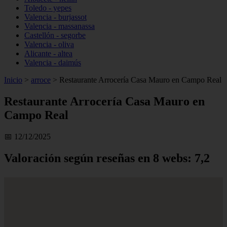
Toledo - yepes
Valencia - burjassot
Valencia - massanassa
Castellón - segorbe
Valencia - oliva
Alicante - altea
Valencia - daimús
Inicio
>
arroce
>
Restaurante Arrocería Casa Mauro en Campo Real
Restaurante Arrocería Casa Mauro en
Campo Real
📅 12/12/2025
Valoración según reseñas en 8 webs: 7,2