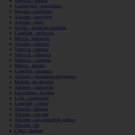
Valencia - gandia
Ciudad-real - puertollano
Navarra - pamplona
Alicante - torrevieja
Asturias - gijón
Sevilla - alcalá-de-guadaíra
Castellón - peñíscola
Murcia - mazarrón
Alicante - bigastro
Valencia - paterna
Valencia - alboraya
Valencia - catarroja
Murcia - águilas
Castellón - burriana
Alicante - guardamar-del-segura
Madrid - alcobendas
Alicante - santa-pola
Las-palmas - la-oliva
León - ponferrada
Castellón - orpesa
Almería - almería
Alicante - alicante
Alicante - san-miguel-de-salinas
Alicante - ibi
Cádiz - barbate