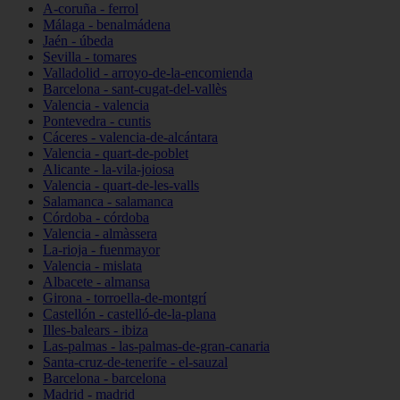
A-coruña - ferrol
Málaga - benalmádena
Jaén - úbeda
Sevilla - tomares
Valladolid - arroyo-de-la-encomienda
Barcelona - sant-cugat-del-vallès
Valencia - valencia
Pontevedra - cuntis
Cáceres - valencia-de-alcántara
Valencia - quart-de-poblet
Alicante - la-vila-joiosa
Valencia - quart-de-les-valls
Salamanca - salamanca
Córdoba - córdoba
Valencia - almàssera
La-rioja - fuenmayor
Valencia - mislata
Albacete - almansa
Girona - torroella-de-montgrí
Castellón - castelló-de-la-plana
Illes-balears - ibiza
Las-palmas - las-palmas-de-gran-canaria
Santa-cruz-de-tenerife - el-sauzal
Barcelona - barcelona
Madrid - madrid