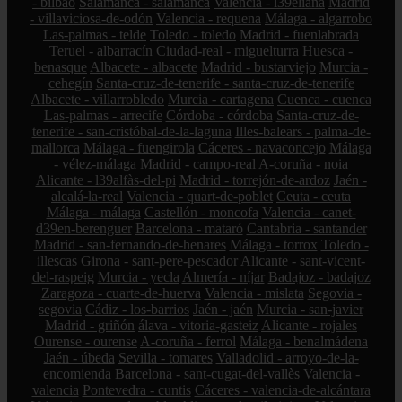
- bilbao
Salamanca - salamanca
Valencia - l39eliana
Madrid
- villaviciosa-de-odón
Valencia - requena
Málaga - algarrobo
Las-palmas - telde
Toledo - toledo
Madrid - fuenlabrada
Teruel - albarracín
Ciudad-real - miguelturra
Huesca -
benasque
Albacete - albacete
Madrid - bustarviejo
Murcia -
cehegín
Santa-cruz-de-tenerife - santa-cruz-de-tenerife
Albacete - villarrobledo
Murcia - cartagena
Cuenca - cuenca
Las-palmas - arrecife
Córdoba - córdoba
Santa-cruz-de-
tenerife - san-cristóbal-de-la-laguna
Illes-balears - palma-de-
mallorca
Málaga - fuengirola
Cáceres - navaconcejo
Málaga
- vélez-málaga
Madrid - campo-real
A-coruña - noia
Alicante - l39alfàs-del-pi
Madrid - torrejón-de-ardoz
Jaén -
alcalá-la-real
Valencia - quart-de-poblet
Ceuta - ceuta
Málaga - málaga
Castellón - moncofa
Valencia - canet-
d39en-berenguer
Barcelona - mataró
Cantabria - santander
Madrid - san-fernando-de-henares
Málaga - torrox
Toledo -
illescas
Girona - sant-pere-pescador
Alicante - sant-vicent-
del-raspeig
Murcia - yecla
Almería - níjar
Badajoz - badajoz
Zaragoza - cuarte-de-huerva
Valencia - mislata
Segovia -
segovia
Cádiz - los-barrios
Jaén - jaén
Murcia - san-javier
Madrid - griñón
álava - vitoria-gasteiz
Alicante - rojales
Ourense - ourense
A-coruña - ferrol
Málaga - benalmádena
Jaén - úbeda
Sevilla - tomares
Valladolid - arroyo-de-la-
encomienda
Barcelona - sant-cugat-del-vallès
Valencia -
valencia
Pontevedra - cuntis
Cáceres - valencia-de-alcántara