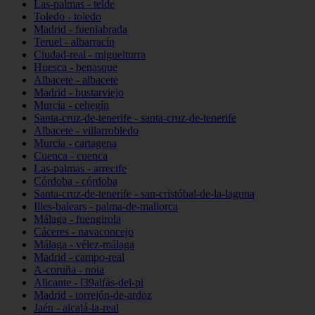
Las-palmas - telde
Toledo - toledo
Madrid - fuenlabrada
Teruel - albarracín
Ciudad-real - miguelturra
Huesca - benasque
Albacete - albacete
Madrid - bustarviejo
Murcia - cehegín
Santa-cruz-de-tenerife - santa-cruz-de-tenerife
Albacete - villarrobledo
Murcia - cartagena
Cuenca - cuenca
Las-palmas - arrecife
Córdoba - córdoba
Santa-cruz-de-tenerife - san-cristóbal-de-la-laguna
Illes-balears - palma-de-mallorca
Málaga - fuengirola
Cáceres - navaconcejo
Málaga - vélez-málaga
Madrid - campo-real
A-coruña - noia
Alicante - l39alfàs-del-pi
Madrid - torrejón-de-ardoz
Jaén - alcalá-la-real