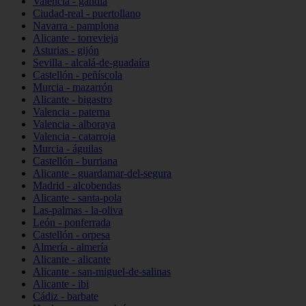
Valencia - gandia
Ciudad-real - puertollano
Navarra - pamplona
Alicante - torrevieja
Asturias - gijón
Sevilla - alcalá-de-guadaíra
Castellón - peñíscola
Murcia - mazarrón
Alicante - bigastro
Valencia - paterna
Valencia - alboraya
Valencia - catarroja
Murcia - águilas
Castellón - burriana
Alicante - guardamar-del-segura
Madrid - alcobendas
Alicante - santa-pola
Las-palmas - la-oliva
León - ponferrada
Castellón - orpesa
Almería - almería
Alicante - alicante
Alicante - san-miguel-de-salinas
Alicante - ibi
Cádiz - barbate