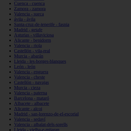
Cuenca - cuenca
Zamora - zamora
Valencia - sueca
ávila - ávila
Santa-cruz-de-tenerife - fasnia
Madrid - getafe
Asturias - villaviciosa
Alicante - benidorm
Valencia - riola
Castellón - vila-real
Murcia - abarán
Lleida - les-borges-blanques
León - león
Valencia - enguera
Valencia - cheste
Castellón - navajas
Murcia - cieza
Valencia - paterna
Barcelona - mataró
Albacete - albacete
Alicante - alcoi
Madrid - san-lorenzo-de-el-escorial
Valencia - sedaví
Valencia - albalat-dels-sorells
Lleida - vielha-e-mijaran