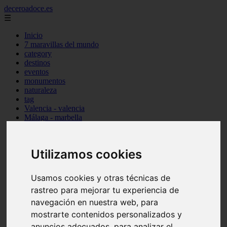
deceroadoce.es
☰
Inicio
7 maravillas del mundo
category
destinos
eventos
monumentos
naturaleza
tag
Valencia - valencia
Málaga - marbella
Almería - roquetas-de-mar
Madrid - valdemoro
Sevilla - bormujos
Utilizamos cookies
Santa-cruz-de-tenerife - santiago-del-teide
A-coruña - a-coruña
Murcia - murcia
Usamos cookies y otras técnicas de
Alicante - benidorm
rastreo para mejorar tu experiencia de
Alicante - finestrat
Almería - mojácar
navegación en nuestra web, para
Alicante - orihuela
mostrarte contenidos personalizados y
Huesca - jaca
anuncios adecuados, para analizar el
Valencia - el-puig-de-santa-maría