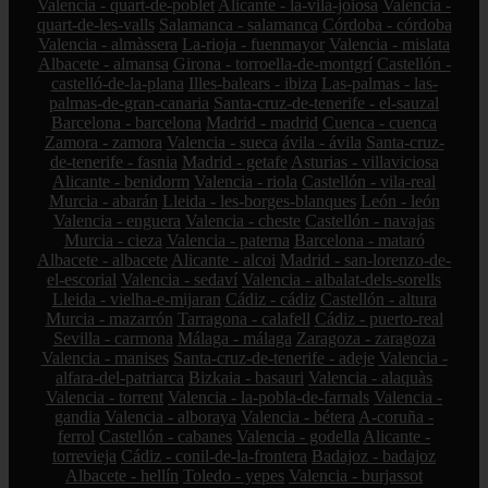
Valencia - quart-de-poblet
Alicante - la-vila-joiosa
Valencia -
quart-de-les-valls
Salamanca - salamanca
Córdoba - córdoba
Valencia - almàssera
La-rioja - fuenmayor
Valencia - mislata
Albacete - almansa
Girona - torroella-de-montgrí
Castellón -
castelló-de-la-plana
Illes-balears - ibiza
Las-palmas - las-
palmas-de-gran-canaria
Santa-cruz-de-tenerife - el-sauzal
Barcelona - barcelona
Madrid - madrid
Cuenca - cuenca
Zamora - zamora
Valencia - sueca
ávila - ávila
Santa-cruz-
de-tenerife - fasnia
Madrid - getafe
Asturias - villaviciosa
Alicante - benidorm
Valencia - riola
Castellón - vila-real
Murcia - abarán
Lleida - les-borges-blanques
León - león
Valencia - enguera
Valencia - cheste
Castellón - navajas
Murcia - cieza
Valencia - paterna
Barcelona - mataró
Albacete - albacete
Alicante - alcoi
Madrid - san-lorenzo-de-
el-escorial
Valencia - sedaví
Valencia - albalat-dels-sorells
Lleida - vielha-e-mijaran
Cádiz - cádiz
Castellón - altura
Murcia - mazarrón
Tarragona - calafell
Cádiz - puerto-real
Sevilla - carmona
Málaga - málaga
Zaragoza - zaragoza
Valencia - manises
Santa-cruz-de-tenerife - adeje
Valencia -
alfara-del-patriarca
Bizkaia - basauri
Valencia - alaquàs
Valencia - torrent
Valencia - la-pobla-de-farnals
Valencia -
gandia
Valencia - alboraya
Valencia - bétera
A-coruña -
ferrol
Castellón - cabanes
Valencia - godella
Alicante -
torrevieja
Cádiz - conil-de-la-frontera
Badajoz - badajoz
Albacete - hellín
Toledo - yepes
Valencia - burjassot