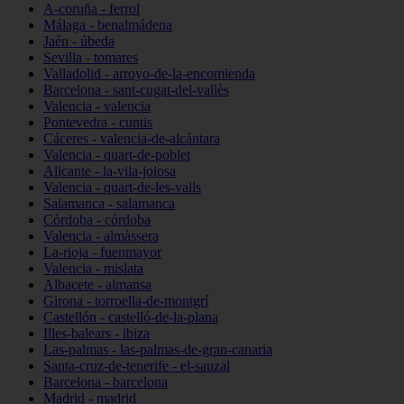
A-coruña - ferrol
Málaga - benalmádena
Jaén - úbeda
Sevilla - tomares
Valladolid - arroyo-de-la-encomienda
Barcelona - sant-cugat-del-vallès
Valencia - valencia
Pontevedra - cuntis
Cáceres - valencia-de-alcántara
Valencia - quart-de-poblet
Alicante - la-vila-joiosa
Valencia - quart-de-les-valls
Salamanca - salamanca
Córdoba - córdoba
Valencia - almàssera
La-rioja - fuenmayor
Valencia - mislata
Albacete - almansa
Girona - torroella-de-montgrí
Castellón - castelló-de-la-plana
Illes-balears - ibiza
Las-palmas - las-palmas-de-gran-canaria
Santa-cruz-de-tenerife - el-sauzal
Barcelona - barcelona
Madrid - madrid