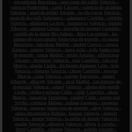
encomienda
Barcelona - sant-cugat-del-vallès
Valencia -
valencia
Pontevedra - cuntis
Cáceres - valencia-de-alcántara
Valencia - quart-de-poblet
Alicante - la-vila-joiosa
Valencia -
quart-de-les-valls
Salamanca - salamanca
Córdoba - córdoba
Valencia - almàssera
La-rioja - fuenmayor
Valencia - mislata
Albacete - almansa
Girona - torroella-de-montgrí
Castellón -
castelló-de-la-plana
Illes-balears - ibiza
Las-palmas - las-
palmas-de-gran-canaria
Santa-cruz-de-tenerife - el-sauzal
Barcelona - barcelona
Madrid - madrid
Cuenca - cuenca
Zamora - zamora
Valencia - sueca
ávila - ávila
Santa-cruz-
de-tenerife - fasnia
Madrid - getafe
Asturias - villaviciosa
Alicante - benidorm
Valencia - riola
Castellón - vila-real
Murcia - abarán
Lleida - les-borges-blanques
León - león
Valencia - enguera
Valencia - cheste
Castellón - navajas
Murcia - cieza
Valencia - paterna
Barcelona - mataró
Albacete - albacete
Alicante - alcoi
Madrid - san-lorenzo-de-
el-escorial
Valencia - sedaví
Valencia - albalat-dels-sorells
Lleida - vielha-e-mijaran
Cádiz - cádiz
Castellón - altura
Murcia - mazarrón
Tarragona - calafell
Cádiz - puerto-real
Sevilla - carmona
Málaga - málaga
Zaragoza - zaragoza
Valencia - manises
Santa-cruz-de-tenerife - adeje
Valencia -
alfara-del-patriarca
Bizkaia - basauri
Valencia - alaquàs
Valencia - torrent
Valencia - la-pobla-de-farnals
Valencia -
gandia
Valencia - alboraya
Valencia - bétera
A-coruña -
ferrol
Castellón - cabanes
Valencia - godella
Alicante -