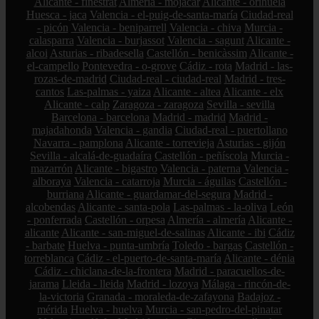
Alicante - finestrat
Almería - mojácar
Alicante - orihuela
Huesca - jaca
Valencia - el-puig-de-santa-maría
Ciudad-real
- picón
Valencia - beniparrell
Valencia - chiva
Murcia -
calasparra
Valencia - burjassot
Valencia - sagunt
Alicante -
alcoi
Asturias - ribadesella
Castellón - benicàssim
Alicante -
el-campello
Pontevedra - o-grove
Cádiz - rota
Madrid - las-
rozas-de-madrid
Ciudad-real - ciudad-real
Madrid - tres-
cantos
Las-palmas - yaiza
Alicante - altea
Alicante - elx
Alicante - calp
Zaragoza - zaragoza
Sevilla - sevilla
Barcelona - barcelona
Madrid - madrid
Madrid -
majadahonda
Valencia - gandia
Ciudad-real - puertollano
Navarra - pamplona
Alicante - torrevieja
Asturias - gijón
Sevilla - alcalá-de-guadaíra
Castellón - peñíscola
Murcia -
mazarrón
Alicante - bigastro
Valencia - paterna
Valencia -
alboraya
Valencia - catarroja
Murcia - águilas
Castellón -
burriana
Alicante - guardamar-del-segura
Madrid -
alcobendas
Alicante - santa-pola
Las-palmas - la-oliva
León
- ponferrada
Castellón - orpesa
Almería - almería
Alicante -
alicante
Alicante - san-miguel-de-salinas
Alicante - ibi
Cádiz
- barbate
Huelva - punta-umbría
Toledo - bargas
Castellón -
torreblanca
Cádiz - el-puerto-de-santa-maría
Alicante - dénia
Cádiz - chiclana-de-la-frontera
Madrid - paracuellos-de-
jarama
Lleida - lleida
Madrid - lozoya
Málaga - rincón-de-
la-victoria
Granada - moraleda-de-zafayona
Badajoz -
mérida
Huelva - huelva
Murcia - san-pedro-del-pinatar