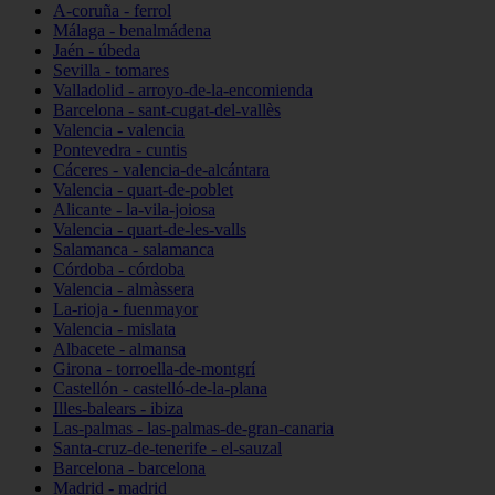
A-coruña - ferrol
Málaga - benalmádena
Jaén - úbeda
Sevilla - tomares
Valladolid - arroyo-de-la-encomienda
Barcelona - sant-cugat-del-vallès
Valencia - valencia
Pontevedra - cuntis
Cáceres - valencia-de-alcántara
Valencia - quart-de-poblet
Alicante - la-vila-joiosa
Valencia - quart-de-les-valls
Salamanca - salamanca
Córdoba - córdoba
Valencia - almàssera
La-rioja - fuenmayor
Valencia - mislata
Albacete - almansa
Girona - torroella-de-montgrí
Castellón - castelló-de-la-plana
Illes-balears - ibiza
Las-palmas - las-palmas-de-gran-canaria
Santa-cruz-de-tenerife - el-sauzal
Barcelona - barcelona
Madrid - madrid