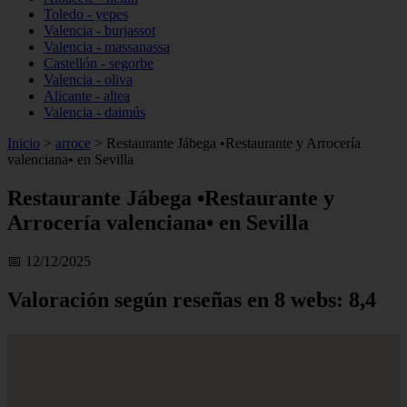
Toledo - yepes
Valencia - burjassot
Valencia - massanassa
Castellón - segorbe
Valencia - oliva
Alicante - altea
Valencia - daimús
Inicio
>
arroce
>
Restaurante Jábega •Restaurante y Arrocería
valenciana• en Sevilla
Restaurante Jábega •Restaurante y
Arrocería valenciana• en Sevilla
📅 12/12/2025
Valoración según reseñas en 8 webs: 8,4