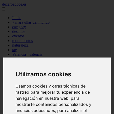
deceroadoce.es
☰
Inicio
7 maravillas del mundo
category
destinos
eventos
monumentos
naturaleza
tag
Valencia - valencia
Málaga - marbella
Almería - roquetas-de-mar
Madrid - valdemoro
Sevilla - bormujos
Utilizamos cookies
Santa-cruz-de-tenerife - santiago-del-teide
A-coruña - a-coruña
Usamos cookies y otras técnicas de
Murcia - murcia
Alicante - benidorm
rastreo para mejorar tu experiencia de
Alicante - finestrat
navegación en nuestra web, para
Almería - mojácar
mostrarte contenidos personalizados y
Alicante - orihuela
Huesca - jaca
anuncios adecuados, para analizar el
Valencia - el-puig-de-santa-maría