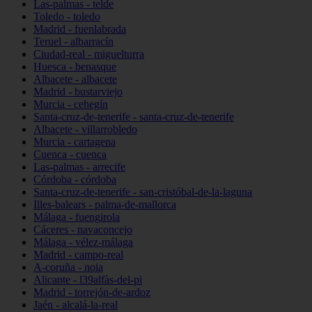
Las-palmas - telde
Toledo - toledo
Madrid - fuenlabrada
Teruel - albarracín
Ciudad-real - miguelturra
Huesca - benasque
Albacete - albacete
Madrid - bustarviejo
Murcia - cehegín
Santa-cruz-de-tenerife - santa-cruz-de-tenerife
Albacete - villarrobledo
Murcia - cartagena
Cuenca - cuenca
Las-palmas - arrecife
Córdoba - córdoba
Santa-cruz-de-tenerife - san-cristóbal-de-la-laguna
Illes-balears - palma-de-mallorca
Málaga - fuengirola
Cáceres - navaconcejo
Málaga - vélez-málaga
Madrid - campo-real
A-coruña - noia
Alicante - l39alfàs-del-pi
Madrid - torrejón-de-ardoz
Jaén - alcalá-la-real