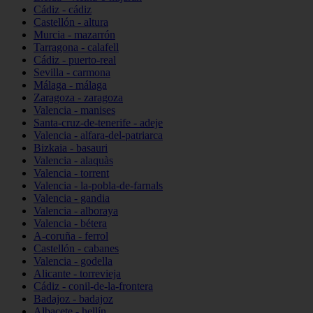
Cádiz - cádiz
Castellón - altura
Murcia - mazarrón
Tarragona - calafell
Cádiz - puerto-real
Sevilla - carmona
Málaga - málaga
Zaragoza - zaragoza
Valencia - manises
Santa-cruz-de-tenerife - adeje
Valencia - alfara-del-patriarca
Bizkaia - basauri
Valencia - alaquàs
Valencia - torrent
Valencia - la-pobla-de-farnals
Valencia - gandia
Valencia - alboraya
Valencia - bétera
A-coruña - ferrol
Castellón - cabanes
Valencia - godella
Alicante - torrevieja
Cádiz - conil-de-la-frontera
Badajoz - badajoz
Albacete - hellín