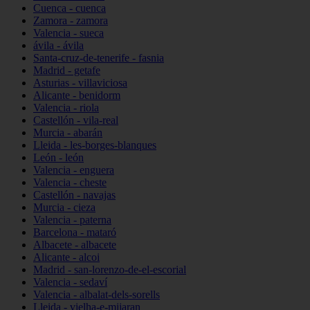
Cuenca - cuenca
Zamora - zamora
Valencia - sueca
ávila - ávila
Santa-cruz-de-tenerife - fasnia
Madrid - getafe
Asturias - villaviciosa
Alicante - benidorm
Valencia - riola
Castellón - vila-real
Murcia - abarán
Lleida - les-borges-blanques
León - león
Valencia - enguera
Valencia - cheste
Castellón - navajas
Murcia - cieza
Valencia - paterna
Barcelona - mataró
Albacete - albacete
Alicante - alcoi
Madrid - san-lorenzo-de-el-escorial
Valencia - sedaví
Valencia - albalat-dels-sorells
Lleida - vielha-e-mijaran