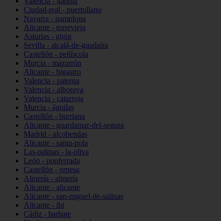
Valencia - gandia
Ciudad-real - puertollano
Navarra - pamplona
Alicante - torrevieja
Asturias - gijón
Sevilla - alcalá-de-guadaíra
Castellón - peñíscola
Murcia - mazarrón
Alicante - bigastro
Valencia - paterna
Valencia - alboraya
Valencia - catarroja
Murcia - águilas
Castellón - burriana
Alicante - guardamar-del-segura
Madrid - alcobendas
Alicante - santa-pola
Las-palmas - la-oliva
León - ponferrada
Castellón - orpesa
Almería - almería
Alicante - alicante
Alicante - san-miguel-de-salinas
Alicante - ibi
Cádiz - barbate