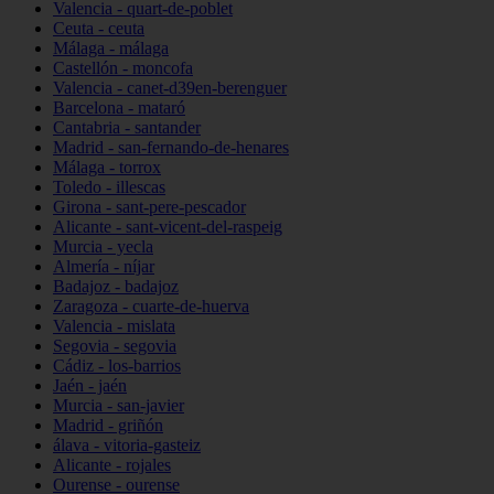
Valencia - quart-de-poblet
Ceuta - ceuta
Málaga - málaga
Castellón - moncofa
Valencia - canet-d39en-berenguer
Barcelona - mataró
Cantabria - santander
Madrid - san-fernando-de-henares
Málaga - torrox
Toledo - illescas
Girona - sant-pere-pescador
Alicante - sant-vicent-del-raspeig
Murcia - yecla
Almería - níjar
Badajoz - badajoz
Zaragoza - cuarte-de-huerva
Valencia - mislata
Segovia - segovia
Cádiz - los-barrios
Jaén - jaén
Murcia - san-javier
Madrid - griñón
álava - vitoria-gasteiz
Alicante - rojales
Ourense - ourense