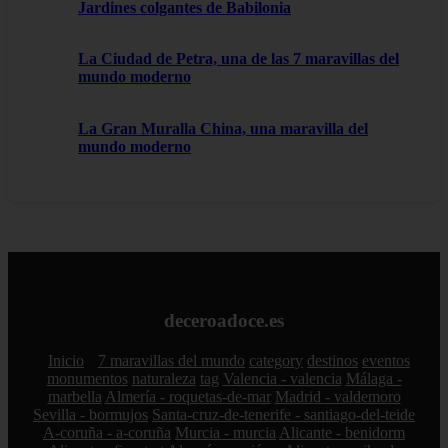
Jardines colgantes de Babilonia
La Ciudad de Petra, una de las 7 maravillas del
mundo moderno
La Gran Muralla China, una maravilla del
mundo moderno
deceroadoce.es
Inicio
7 maravillas del mundo
category
destinos
eventos
monumentos
naturaleza
tag
Valencia - valencia
Málaga -
marbella
Almería - roquetas-de-mar
Madrid - valdemoro
Sevilla - bormujos
Santa-cruz-de-tenerife - santiago-del-teide
A-coruña - a-coruña
Murcia - murcia
Alicante - benidorm