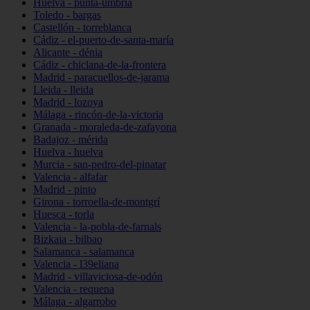
Huelva - punta-umbría
Toledo - bargas
Castellón - torreblanca
Cádiz - el-puerto-de-santa-maría
Alicante - dénia
Cádiz - chiclana-de-la-frontera
Madrid - paracuellos-de-jarama
Lleida - lleida
Madrid - lozoya
Málaga - rincón-de-la-victoria
Granada - moraleda-de-zafayona
Badajoz - mérida
Huelva - huelva
Murcia - san-pedro-del-pinatar
Valencia - alfafar
Madrid - pinto
Girona - torroella-de-montgrí
Huesca - torla
Valencia - la-pobla-de-farnals
Bizkaia - bilbao
Salamanca - salamanca
Valencia - l39eliana
Madrid - villaviciosa-de-odón
Valencia - requena
Málaga - algarrobo