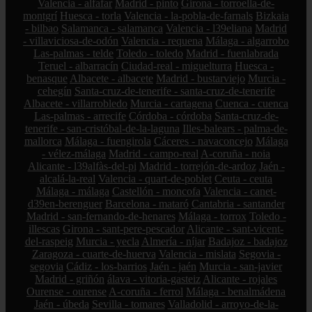
Valencia - alfafar
Madrid - pinto
Girona - torroella-de-
montgrí
Huesca - torla
Valencia - la-pobla-de-farnals
Bizkaia
- bilbao
Salamanca - salamanca
Valencia - l39eliana
Madrid
- villaviciosa-de-odón
Valencia - requena
Málaga - algarrobo
Las-palmas - telde
Toledo - toledo
Madrid - fuenlabrada
Teruel - albarracín
Ciudad-real - miguelturra
Huesca -
benasque
Albacete - albacete
Madrid - bustarviejo
Murcia -
cehegín
Santa-cruz-de-tenerife - santa-cruz-de-tenerife
Albacete - villarrobledo
Murcia - cartagena
Cuenca - cuenca
Las-palmas - arrecife
Córdoba - córdoba
Santa-cruz-de-
tenerife - san-cristóbal-de-la-laguna
Illes-balears - palma-de-
mallorca
Málaga - fuengirola
Cáceres - navaconcejo
Málaga
- vélez-málaga
Madrid - campo-real
A-coruña - noia
Alicante - l39alfàs-del-pi
Madrid - torrejón-de-ardoz
Jaén -
alcalá-la-real
Valencia - quart-de-poblet
Ceuta - ceuta
Málaga - málaga
Castellón - moncofa
Valencia - canet-
d39en-berenguer
Barcelona - mataró
Cantabria - santander
Madrid - san-fernando-de-henares
Málaga - torrox
Toledo -
illescas
Girona - sant-pere-pescador
Alicante - sant-vicent-
del-raspeig
Murcia - yecla
Almería - níjar
Badajoz - badajoz
Zaragoza - cuarte-de-huerva
Valencia - mislata
Segovia -
segovia
Cádiz - los-barrios
Jaén - jaén
Murcia - san-javier
Madrid - griñón
álava - vitoria-gasteiz
Alicante - rojales
Ourense - ourense
A-coruña - ferrol
Málaga - benalmádena
Jaén - úbeda
Sevilla - tomares
Valladolid - arroyo-de-la-