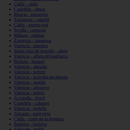
Cádiz - cádiz
Castellón - altura
Murcia - mazarrón
Tarragona - calafell
Cádiz - puerto-real
Sevilla - carmona
Málaga - málaga
Zaragoza - zaragoza
Valencia - manises
Santa-cruz-de-tenerife - adeje
Valencia - alfara-del-patriarca
Bizkaia - basauri
Valencia - alaquàs
Valencia - torrent
Valencia - la-pobla-de-farnals
Valencia - gandia
Valencia - alboraya
Valencia - bétera
A-coruña - ferrol
Castellón - cabanes
Valencia - godella
Alicante - torrevieja
Cádiz - conil-de-la-frontera
Badajoz - badajoz
Albacete - hellín