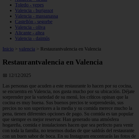
Toledo - yepes
Valencia - burjassot
Valencia - massanassa
Castellón - segorbe
Valencia - oliva
Alicante - altea
Valencia - daimús
Inicio
>
valencia
>
Restaurantvalencia en Valencia
Restaurantvalencia en Valencia
📅 12/12/2025
Las personas que acuden a este restaurante lo hacen por su cocina,
se encuentra en Valencia, nos gusta mucho por su ubicación. Déjate
sorprender por la variedad de su menú, los críticos opinan que la
cocina es muy buena. Sus buenos precios te sorprenderán, sus
precios no son superiores a la media y su comida merece mucho la
pena, tienen diferentes opciones de pago. Su comida es tan popular
que siempre es mejor reservar. Han generado una atmósfera
hogareña, comida e instalaciones hacen que sea perfecto para venir
con toda la familia, no tenemos dudas de que saldrás del restaurante
con un buen sabor de boca. En su Instagram encontrarás las fotos de