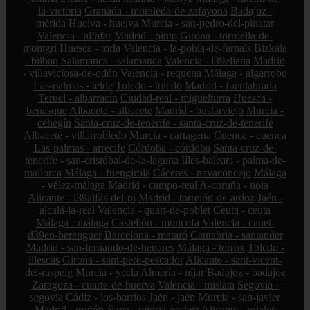
la-victoria
Granada - moraleda-de-zafayona
Badajoz -
mérida
Huelva - huelva
Murcia - san-pedro-del-pinatar
Valencia - alfafar
Madrid - pinto
Girona - torroella-de-
montgrí
Huesca - torla
Valencia - la-pobla-de-farnals
Bizkaia
- bilbao
Salamanca - salamanca
Valencia - l39eliana
Madrid
- villaviciosa-de-odón
Valencia - requena
Málaga - algarrobo
Las-palmas - telde
Toledo - toledo
Madrid - fuenlabrada
Teruel - albarracín
Ciudad-real - miguelturra
Huesca -
benasque
Albacete - albacete
Madrid - bustarviejo
Murcia -
cehegín
Santa-cruz-de-tenerife - santa-cruz-de-tenerife
Albacete - villarrobledo
Murcia - cartagena
Cuenca - cuenca
Las-palmas - arrecife
Córdoba - córdoba
Santa-cruz-de-
tenerife - san-cristóbal-de-la-laguna
Illes-balears - palma-de-
mallorca
Málaga - fuengirola
Cáceres - navaconcejo
Málaga
- vélez-málaga
Madrid - campo-real
A-coruña - noia
Alicante - l39alfàs-del-pi
Madrid - torrejón-de-ardoz
Jaén -
alcalá-la-real
Valencia - quart-de-poblet
Ceuta - ceuta
Málaga - málaga
Castellón - moncofa
Valencia - canet-
d39en-berenguer
Barcelona - mataró
Cantabria - santander
Madrid - san-fernando-de-henares
Málaga - torrox
Toledo -
illescas
Girona - sant-pere-pescador
Alicante - sant-vicent-
del-raspeig
Murcia - yecla
Almería - níjar
Badajoz - badajoz
Zaragoza - cuarte-de-huerva
Valencia - mislata
Segovia -
segovia
Cádiz - los-barrios
Jaén - jaén
Murcia - san-javier
Madrid - griñón
álava - vitoria-gasteiz
Alicante - rojales