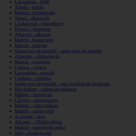
Las-palmas - telde
Toledo - toledo
Madrid - fuenlabrada
Teruel - albarracín
Ciudad-real - miguelturra
Huesca - benasque
Albacete - albacete
Madrid - bustarviejo
Murcia - cehegín
Santa-cruz-de-tenerife - santa-cruz-de-tenerife
Albacete - villarrobledo
Murcia - cartagena
Cuenca - cuenca
Las-palmas - arrecife
Córdoba - córdoba
Santa-cruz-de-tenerife - san-cristóbal-de-la-laguna
Illes-balears - palma-de-mallorca
Málaga - fuengirola
Cáceres - navaconcejo
Málaga - vélez-málaga
Madrid - campo-real
A-coruña - noia
Alicante - l39alfàs-del-pi
Madrid - torrejón-de-ardoz
Jaén - alcalá-la-real