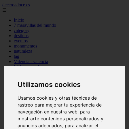
deceroadoce.es
☰
Inicio
7 maravillas del mundo
category
destinos
eventos
monumentos
naturaleza
tag
Valencia - valencia
Málaga - marbella
Almería - roquetas-de-mar
Madrid - valdemoro
Sevilla - bormujos
Utilizamos cookies
Santa-cruz-de-tenerife - santiago-del-teide
A-coruña - a-coruña
Usamos cookies y otras técnicas de
Murcia - murcia
Alicante - benidorm
rastreo para mejorar tu experiencia de
Alicante - finestrat
navegación en nuestra web, para
Almería - mojácar
mostrarte contenidos personalizados y
Alicante - orihuela
Huesca - jaca
anuncios adecuados, para analizar el
Valencia - el-puig-de-santa-maría