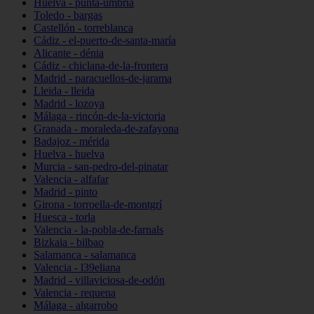
Huelva - punta-umbría
Toledo - bargas
Castellón - torreblanca
Cádiz - el-puerto-de-santa-maría
Alicante - dénia
Cádiz - chiclana-de-la-frontera
Madrid - paracuellos-de-jarama
Lleida - lleida
Madrid - lozoya
Málaga - rincón-de-la-victoria
Granada - moraleda-de-zafayona
Badajoz - mérida
Huelva - huelva
Murcia - san-pedro-del-pinatar
Valencia - alfafar
Madrid - pinto
Girona - torroella-de-montgrí
Huesca - torla
Valencia - la-pobla-de-farnals
Bizkaia - bilbao
Salamanca - salamanca
Valencia - l39eliana
Madrid - villaviciosa-de-odón
Valencia - requena
Málaga - algarrobo