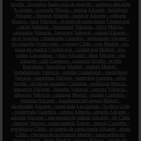
Sevilla - bormujos
Santa-cruz-de-tenerife - santiago-del-teide
A-coruña - a-coruña
Murcia - murcia
Alicante - benidorm
Alicante - finestrat
Almería - mojácar
Alicante - orihuela
Huesca - jaca
Valencia - el-puig-de-santa-maría
Ciudad-real
- picón
Valencia - beniparrell
Valencia - chiva
Murcia -
calasparra
Valencia - burjassot
Valencia - sagunt
Alicante -
alcoi
Asturias - ribadesella
Castellón - benicàssim
Alicante -
el-campello
Pontevedra - o-grove
Cádiz - rota
Madrid - las-
rozas-de-madrid
Ciudad-real - ciudad-real
Madrid - tres-
cantos
Las-palmas - yaiza
Alicante - altea
Alicante - elx
Alicante - calp
Zaragoza - zaragoza
Sevilla - sevilla
Barcelona - barcelona
Madrid - madrid
Madrid -
majadahonda
Valencia - gandia
Ciudad-real - puertollano
Navarra - pamplona
Alicante - torrevieja
Asturias - gijón
Sevilla - alcalá-de-guadaíra
Castellón - peñíscola
Murcia -
mazarrón
Alicante - bigastro
Valencia - paterna
Valencia -
alboraya
Valencia - catarroja
Murcia - águilas
Castellón -
burriana
Alicante - guardamar-del-segura
Madrid -
alcobendas
Alicante - santa-pola
Las-palmas - la-oliva
León
- ponferrada
Castellón - orpesa
Almería - almería
Alicante -
alicante
Alicante - san-miguel-de-salinas
Alicante - ibi
Cádiz
- barbate
Huelva - punta-umbría
Toledo - bargas
Castellón -
torreblanca
Cádiz - el-puerto-de-santa-maría
Alicante - dénia
Cádiz - chiclana-de-la-frontera
Madrid - paracuellos-de-
jarama
Lleida - lleida
Madrid - lozoya
Málaga - rincón-de-