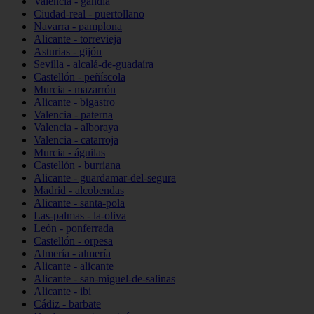
Valencia - gandia
Ciudad-real - puertollano
Navarra - pamplona
Alicante - torrevieja
Asturias - gijón
Sevilla - alcalá-de-guadaíra
Castellón - peñíscola
Murcia - mazarrón
Alicante - bigastro
Valencia - paterna
Valencia - alboraya
Valencia - catarroja
Murcia - águilas
Castellón - burriana
Alicante - guardamar-del-segura
Madrid - alcobendas
Alicante - santa-pola
Las-palmas - la-oliva
León - ponferrada
Castellón - orpesa
Almería - almería
Alicante - alicante
Alicante - san-miguel-de-salinas
Alicante - ibi
Cádiz - barbate