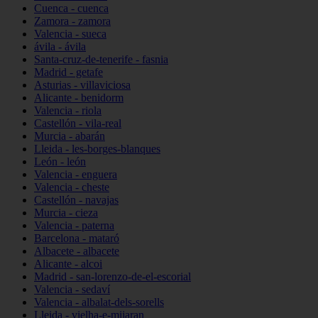
Cuenca - cuenca
Zamora - zamora
Valencia - sueca
ávila - ávila
Santa-cruz-de-tenerife - fasnia
Madrid - getafe
Asturias - villaviciosa
Alicante - benidorm
Valencia - riola
Castellón - vila-real
Murcia - abarán
Lleida - les-borges-blanques
León - león
Valencia - enguera
Valencia - cheste
Castellón - navajas
Murcia - cieza
Valencia - paterna
Barcelona - mataró
Albacete - albacete
Alicante - alcoi
Madrid - san-lorenzo-de-el-escorial
Valencia - sedaví
Valencia - albalat-dels-sorells
Lleida - vielha-e-mijaran