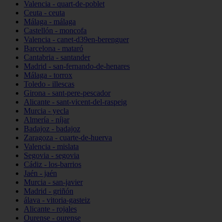
Valencia - quart-de-poblet
Ceuta - ceuta
Málaga - málaga
Castellón - moncofa
Valencia - canet-d39en-berenguer
Barcelona - mataró
Cantabria - santander
Madrid - san-fernando-de-henares
Málaga - torrox
Toledo - illescas
Girona - sant-pere-pescador
Alicante - sant-vicent-del-raspeig
Murcia - yecla
Almería - níjar
Badajoz - badajoz
Zaragoza - cuarte-de-huerva
Valencia - mislata
Segovia - segovia
Cádiz - los-barrios
Jaén - jaén
Murcia - san-javier
Madrid - griñón
álava - vitoria-gasteiz
Alicante - rojales
Ourense - ourense