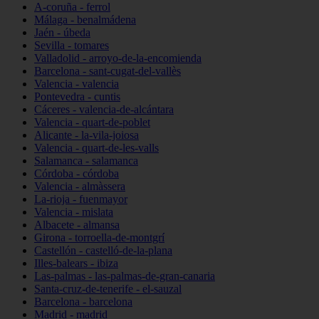
A-coruña - ferrol
Málaga - benalmádena
Jaén - úbeda
Sevilla - tomares
Valladolid - arroyo-de-la-encomienda
Barcelona - sant-cugat-del-vallès
Valencia - valencia
Pontevedra - cuntis
Cáceres - valencia-de-alcántara
Valencia - quart-de-poblet
Alicante - la-vila-joiosa
Valencia - quart-de-les-valls
Salamanca - salamanca
Córdoba - córdoba
Valencia - almàssera
La-rioja - fuenmayor
Valencia - mislata
Albacete - almansa
Girona - torroella-de-montgrí
Castellón - castelló-de-la-plana
Illes-balears - ibiza
Las-palmas - las-palmas-de-gran-canaria
Santa-cruz-de-tenerife - el-sauzal
Barcelona - barcelona
Madrid - madrid