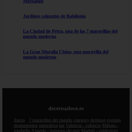
Mutxamel
Jardines colgantes de Babilonia
La Ciudad de Petra, una de las 7 maravillas del
mundo moderno
La Gran Muralla China, una maravilla del
mundo moderno
deceroadoce.es
Inicio
7 maravillas del mundo
category
destinos
eventos
monumentos
naturaleza
tag
Valencia - valencia
Málaga -
marbella
Almería - roquetas-de-mar
Madrid - valdemoro