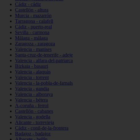
Cádiz - cádiz
Castellón - altura
Murcia - mazarrón
Tarragona - calafell
Cádiz - puerto-real
Sevilla - carmona
Málaga - málaga
Zaragoza - zaragoza
Valencia - manises
Santa-cruz-de-tenerife - adeje
Valencia - alfara-del-patriarca
Bizkaia - basauri
Valencia - alaquàs
Valencia - torrent
Valencia - la-pobla-de-farnals
Valencia - gandia
Valencia - alboraya
Valencia - bétera
A-coruña - ferrol
Castellón - cabanes
Valencia - godella
Alicante - torrevieja
Cádiz - conil-de-la-frontera
Badajoz - badajoz
Albacete - hellín