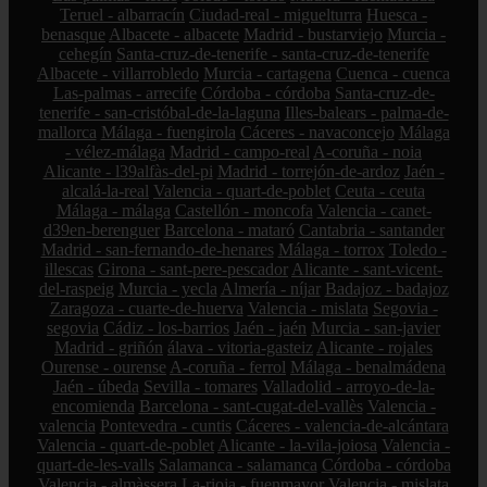
Teruel - albarracín
Ciudad-real - miguelturra
Huesca -
benasque
Albacete - albacete
Madrid - bustarviejo
Murcia -
cehegín
Santa-cruz-de-tenerife - santa-cruz-de-tenerife
Albacete - villarrobledo
Murcia - cartagena
Cuenca - cuenca
Las-palmas - arrecife
Córdoba - córdoba
Santa-cruz-de-
tenerife - san-cristóbal-de-la-laguna
Illes-balears - palma-de-
mallorca
Málaga - fuengirola
Cáceres - navaconcejo
Málaga
- vélez-málaga
Madrid - campo-real
A-coruña - noia
Alicante - l39alfàs-del-pi
Madrid - torrejón-de-ardoz
Jaén -
alcalá-la-real
Valencia - quart-de-poblet
Ceuta - ceuta
Málaga - málaga
Castellón - moncofa
Valencia - canet-
d39en-berenguer
Barcelona - mataró
Cantabria - santander
Madrid - san-fernando-de-henares
Málaga - torrox
Toledo -
illescas
Girona - sant-pere-pescador
Alicante - sant-vicent-
del-raspeig
Murcia - yecla
Almería - níjar
Badajoz - badajoz
Zaragoza - cuarte-de-huerva
Valencia - mislata
Segovia -
segovia
Cádiz - los-barrios
Jaén - jaén
Murcia - san-javier
Madrid - griñón
álava - vitoria-gasteiz
Alicante - rojales
Ourense - ourense
A-coruña - ferrol
Málaga - benalmádena
Jaén - úbeda
Sevilla - tomares
Valladolid - arroyo-de-la-
encomienda
Barcelona - sant-cugat-del-vallès
Valencia -
valencia
Pontevedra - cuntis
Cáceres - valencia-de-alcántara
Valencia - quart-de-poblet
Alicante - la-vila-joiosa
Valencia -
quart-de-les-valls
Salamanca - salamanca
Córdoba - córdoba
Valencia - almàssera
La-rioja - fuenmayor
Valencia - mislata