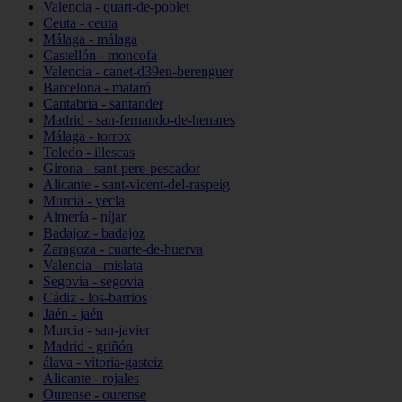
Valencia - quart-de-poblet
Ceuta - ceuta
Málaga - málaga
Castellón - moncofa
Valencia - canet-d39en-berenguer
Barcelona - mataró
Cantabria - santander
Madrid - san-fernando-de-henares
Málaga - torrox
Toledo - illescas
Girona - sant-pere-pescador
Alicante - sant-vicent-del-raspeig
Murcia - yecla
Almería - níjar
Badajoz - badajoz
Zaragoza - cuarte-de-huerva
Valencia - mislata
Segovia - segovia
Cádiz - los-barrios
Jaén - jaén
Murcia - san-javier
Madrid - griñón
álava - vitoria-gasteiz
Alicante - rojales
Ourense - ourense