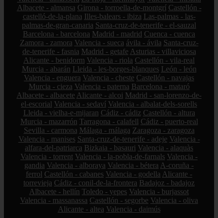
Albacete - almansa
Girona - torroella-de-montgrí
Castellón -
castelló-de-la-plana
Illes-balears - ibiza
Las-palmas - las-
palmas-de-gran-canaria
Santa-cruz-de-tenerife - el-sauzal
Barcelona - barcelona
Madrid - madrid
Cuenca - cuenca
Zamora - zamora
Valencia - sueca
ávila - ávila
Santa-cruz-
de-tenerife - fasnia
Madrid - getafe
Asturias - villaviciosa
Alicante - benidorm
Valencia - riola
Castellón - vila-real
Murcia - abarán
Lleida - les-borges-blanques
León - león
Valencia - enguera
Valencia - cheste
Castellón - navajas
Murcia - cieza
Valencia - paterna
Barcelona - mataró
Albacete - albacete
Alicante - alcoi
Madrid - san-lorenzo-de-
el-escorial
Valencia - sedaví
Valencia - albalat-dels-sorells
Lleida - vielha-e-mijaran
Cádiz - cádiz
Castellón - altura
Murcia - mazarrón
Tarragona - calafell
Cádiz - puerto-real
Sevilla - carmona
Málaga - málaga
Zaragoza - zaragoza
Valencia - manises
Santa-cruz-de-tenerife - adeje
Valencia -
alfara-del-patriarca
Bizkaia - basauri
Valencia - alaquàs
Valencia - torrent
Valencia - la-pobla-de-farnals
Valencia -
gandia
Valencia - alboraya
Valencia - bétera
A-coruña -
ferrol
Castellón - cabanes
Valencia - godella
Alicante -
torrevieja
Cádiz - conil-de-la-frontera
Badajoz - badajoz
Albacete - hellín
Toledo - yepes
Valencia - burjassot
Valencia - massanassa
Castellón - segorbe
Valencia - oliva
Alicante - altea
Valencia - daimús