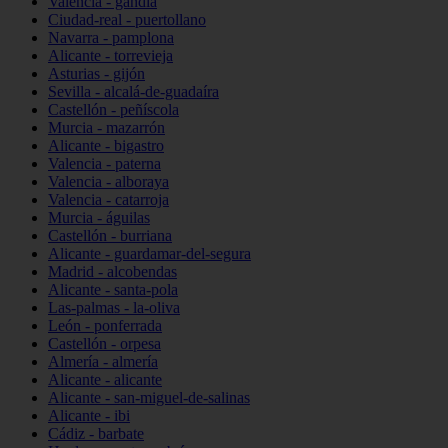
Valencia - gandia
Ciudad-real - puertollano
Navarra - pamplona
Alicante - torrevieja
Asturias - gijón
Sevilla - alcalá-de-guadaíra
Castellón - peñíscola
Murcia - mazarrón
Alicante - bigastro
Valencia - paterna
Valencia - alboraya
Valencia - catarroja
Murcia - águilas
Castellón - burriana
Alicante - guardamar-del-segura
Madrid - alcobendas
Alicante - santa-pola
Las-palmas - la-oliva
León - ponferrada
Castellón - orpesa
Almería - almería
Alicante - alicante
Alicante - san-miguel-de-salinas
Alicante - ibi
Cádiz - barbate