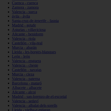
Cuenca - cuenca
Zamora - zamora
Valencia - sueca
ávila - ávila
Santa-cruz-de-tenerife - fasnia
Madrid - getafe
Asturias - villaviciosa
Alicante - benidorm
Valencia - riola
Castellón - vila-real
Murcia - abarán
Lleida - les-borges-blanques
León - león
Valencia - enguera
Valencia - cheste
Castellón - navajas
Murcia - cieza
Valencia - paterna
Barcelona - mataró
Albacete - albacete
Alicante - alcoi
Madrid - san-lorenzo-de-el-escorial
Valencia - sedaví
Valencia - albalat-dels-sorells
Lleida - vielha-e-mijaran