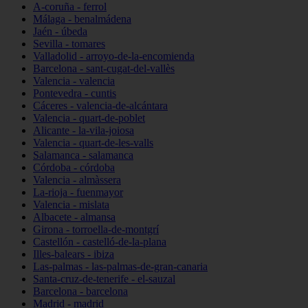
A-coruña - ferrol
Málaga - benalmádena
Jaén - úbeda
Sevilla - tomares
Valladolid - arroyo-de-la-encomienda
Barcelona - sant-cugat-del-vallès
Valencia - valencia
Pontevedra - cuntis
Cáceres - valencia-de-alcántara
Valencia - quart-de-poblet
Alicante - la-vila-joiosa
Valencia - quart-de-les-valls
Salamanca - salamanca
Córdoba - córdoba
Valencia - almàssera
La-rioja - fuenmayor
Valencia - mislata
Albacete - almansa
Girona - torroella-de-montgrí
Castellón - castelló-de-la-plana
Illes-balears - ibiza
Las-palmas - las-palmas-de-gran-canaria
Santa-cruz-de-tenerife - el-sauzal
Barcelona - barcelona
Madrid - madrid