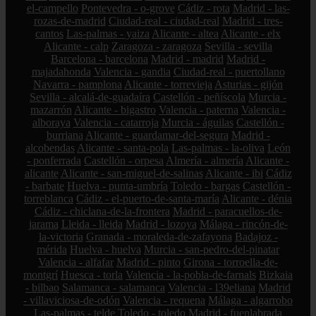
el-campello
Pontevedra - o-grove
Cádiz - rota
Madrid - las-
rozas-de-madrid
Ciudad-real - ciudad-real
Madrid - tres-
cantos
Las-palmas - yaiza
Alicante - altea
Alicante - elx
Alicante - calp
Zaragoza - zaragoza
Sevilla - sevilla
Barcelona - barcelona
Madrid - madrid
Madrid -
majadahonda
Valencia - gandia
Ciudad-real - puertollano
Navarra - pamplona
Alicante - torrevieja
Asturias - gijón
Sevilla - alcalá-de-guadaíra
Castellón - peñíscola
Murcia -
mazarrón
Alicante - bigastro
Valencia - paterna
Valencia -
alboraya
Valencia - catarroja
Murcia - águilas
Castellón -
burriana
Alicante - guardamar-del-segura
Madrid -
alcobendas
Alicante - santa-pola
Las-palmas - la-oliva
León
- ponferrada
Castellón - orpesa
Almería - almería
Alicante -
alicante
Alicante - san-miguel-de-salinas
Alicante - ibi
Cádiz
- barbate
Huelva - punta-umbría
Toledo - bargas
Castellón -
torreblanca
Cádiz - el-puerto-de-santa-maría
Alicante - dénia
Cádiz - chiclana-de-la-frontera
Madrid - paracuellos-de-
jarama
Lleida - lleida
Madrid - lozoya
Málaga - rincón-de-
la-victoria
Granada - moraleda-de-zafayona
Badajoz -
mérida
Huelva - huelva
Murcia - san-pedro-del-pinatar
Valencia - alfafar
Madrid - pinto
Girona - torroella-de-
montgrí
Huesca - torla
Valencia - la-pobla-de-farnals
Bizkaia
- bilbao
Salamanca - salamanca
Valencia - l39eliana
Madrid
- villaviciosa-de-odón
Valencia - requena
Málaga - algarrobo
Las-palmas - telde
Toledo - toledo
Madrid - fuenlabrada