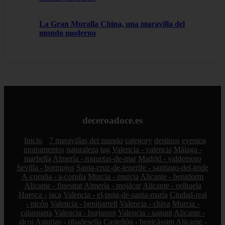
La Gran Muralla China, una maravilla del
mundo moderno
deceroadoce.es
Inicio
7 maravillas del mundo
category
destinos
eventos
monumentos
naturaleza
tag
Valencia - valencia
Málaga -
marbella
Almería - roquetas-de-mar
Madrid - valdemoro
Sevilla - bormujos
Santa-cruz-de-tenerife - santiago-del-teide
A-coruña - a-coruña
Murcia - murcia
Alicante - benidorm
Alicante - finestrat
Almería - mojácar
Alicante - orihuela
Huesca - jaca
Valencia - el-puig-de-santa-maría
Ciudad-real
- picón
Valencia - beniparrell
Valencia - chiva
Murcia -
calasparra
Valencia - burjassot
Valencia - sagunt
Alicante -
alcoi
Asturias - ribadesella
Castellón - benicàssim
Alicante -