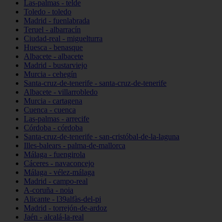
Las-palmas - telde
Toledo - toledo
Madrid - fuenlabrada
Teruel - albarracín
Ciudad-real - miguelturra
Huesca - benasque
Albacete - albacete
Madrid - bustarviejo
Murcia - cehegín
Santa-cruz-de-tenerife - santa-cruz-de-tenerife
Albacete - villarrobledo
Murcia - cartagena
Cuenca - cuenca
Las-palmas - arrecife
Córdoba - córdoba
Santa-cruz-de-tenerife - san-cristóbal-de-la-laguna
Illes-balears - palma-de-mallorca
Málaga - fuengirola
Cáceres - navaconcejo
Málaga - vélez-málaga
Madrid - campo-real
A-coruña - noia
Alicante - l39alfàs-del-pi
Madrid - torrejón-de-ardoz
Jaén - alcalá-la-real