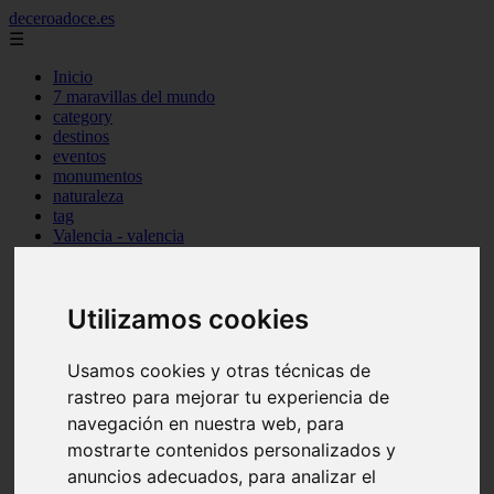
deceroadoce.es
☰
Inicio
7 maravillas del mundo
category
destinos
eventos
monumentos
naturaleza
tag
Valencia - valencia
Málaga - marbella
Almería - roquetas-de-mar
Madrid - valdemoro
Utilizamos cookies
Sevilla - bormujos
Santa-cruz-de-tenerife - santiago-del-teide
A-coruña - a-coruña
Usamos cookies y otras técnicas de
Murcia - murcia
Alicante - benidorm
rastreo para mejorar tu experiencia de
Alicante - finestrat
navegación en nuestra web, para
Almería - mojácar
mostrarte contenidos personalizados y
Alicante - orihuela
Huesca - jaca
anuncios adecuados, para analizar el
Valencia - el-puig-de-santa-maría