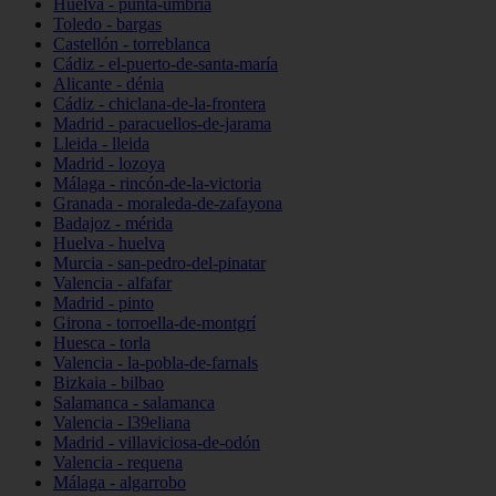
Huelva - punta-umbría
Toledo - bargas
Castellón - torreblanca
Cádiz - el-puerto-de-santa-maría
Alicante - dénia
Cádiz - chiclana-de-la-frontera
Madrid - paracuellos-de-jarama
Lleida - lleida
Madrid - lozoya
Málaga - rincón-de-la-victoria
Granada - moraleda-de-zafayona
Badajoz - mérida
Huelva - huelva
Murcia - san-pedro-del-pinatar
Valencia - alfafar
Madrid - pinto
Girona - torroella-de-montgrí
Huesca - torla
Valencia - la-pobla-de-farnals
Bizkaia - bilbao
Salamanca - salamanca
Valencia - l39eliana
Madrid - villaviciosa-de-odón
Valencia - requena
Málaga - algarrobo