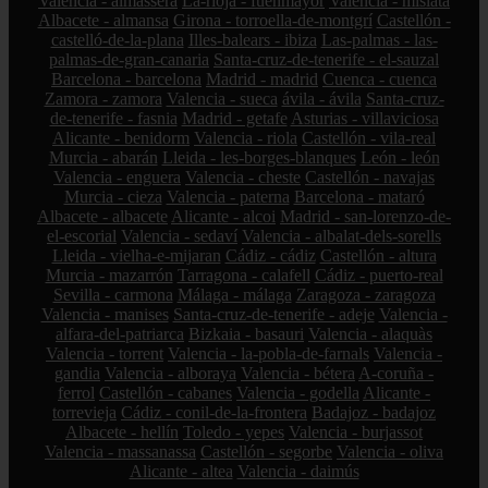
Valencia - almàssera
La-rioja - fuenmayor
Valencia - mislata
Albacete - almansa
Girona - torroella-de-montgrí
Castellón -
castelló-de-la-plana
Illes-balears - ibiza
Las-palmas - las-
palmas-de-gran-canaria
Santa-cruz-de-tenerife - el-sauzal
Barcelona - barcelona
Madrid - madrid
Cuenca - cuenca
Zamora - zamora
Valencia - sueca
ávila - ávila
Santa-cruz-
de-tenerife - fasnia
Madrid - getafe
Asturias - villaviciosa
Alicante - benidorm
Valencia - riola
Castellón - vila-real
Murcia - abarán
Lleida - les-borges-blanques
León - león
Valencia - enguera
Valencia - cheste
Castellón - navajas
Murcia - cieza
Valencia - paterna
Barcelona - mataró
Albacete - albacete
Alicante - alcoi
Madrid - san-lorenzo-de-
el-escorial
Valencia - sedaví
Valencia - albalat-dels-sorells
Lleida - vielha-e-mijaran
Cádiz - cádiz
Castellón - altura
Murcia - mazarrón
Tarragona - calafell
Cádiz - puerto-real
Sevilla - carmona
Málaga - málaga
Zaragoza - zaragoza
Valencia - manises
Santa-cruz-de-tenerife - adeje
Valencia -
alfara-del-patriarca
Bizkaia - basauri
Valencia - alaquàs
Valencia - torrent
Valencia - la-pobla-de-farnals
Valencia -
gandia
Valencia - alboraya
Valencia - bétera
A-coruña -
ferrol
Castellón - cabanes
Valencia - godella
Alicante -
torrevieja
Cádiz - conil-de-la-frontera
Badajoz - badajoz
Albacete - hellín
Toledo - yepes
Valencia - burjassot
Valencia - massanassa
Castellón - segorbe
Valencia - oliva
Alicante - altea
Valencia - daimús