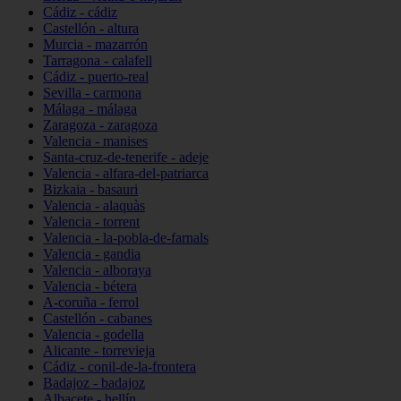
Cádiz - cádiz
Castellón - altura
Murcia - mazarrón
Tarragona - calafell
Cádiz - puerto-real
Sevilla - carmona
Málaga - málaga
Zaragoza - zaragoza
Valencia - manises
Santa-cruz-de-tenerife - adeje
Valencia - alfara-del-patriarca
Bizkaia - basauri
Valencia - alaquàs
Valencia - torrent
Valencia - la-pobla-de-farnals
Valencia - gandia
Valencia - alboraya
Valencia - bétera
A-coruña - ferrol
Castellón - cabanes
Valencia - godella
Alicante - torrevieja
Cádiz - conil-de-la-frontera
Badajoz - badajoz
Albacete - hellín