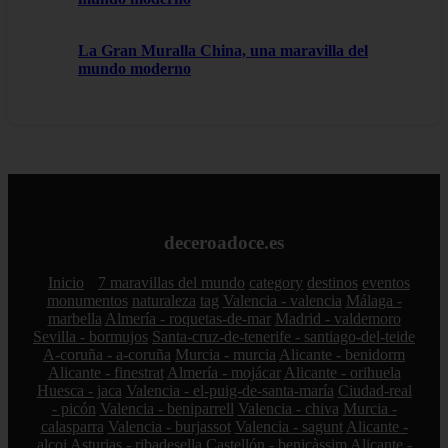
La Gran Muralla China, una maravilla del
mundo moderno
deceroadoce.es
Inicio
7 maravillas del mundo
category
destinos
eventos
monumentos
naturaleza
tag
Valencia - valencia
Málaga -
marbella
Almería - roquetas-de-mar
Madrid - valdemoro
Sevilla - bormujos
Santa-cruz-de-tenerife - santiago-del-teide
A-coruña - a-coruña
Murcia - murcia
Alicante - benidorm
Alicante - finestrat
Almería - mojácar
Alicante - orihuela
Huesca - jaca
Valencia - el-puig-de-santa-maría
Ciudad-real
- picón
Valencia - beniparrell
Valencia - chiva
Murcia -
calasparra
Valencia - burjassot
Valencia - sagunt
Alicante -
alcoi
Asturias - ribadesella
Castellón - benicàssim
Alicante -