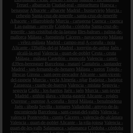
Teruel - albarracín
Ciudad-real - miguelturra
Huesca -
benasque
Albacete - albacete
Madrid - bustarviejo
Murcia -
cehegín
Santa-cruz-de-tenerife - santa-cruz-de-tenerife
Albacete - villarrobledo
Murcia - cartagena
Cuenca - cuenca
Las-palmas - arrecife
Córdoba - córdoba
Santa-cruz-de-
tenerife - san-cristóbal-de-la-laguna
Illes-balears - palma-de-
mallorca
Málaga - fuengirola
Cáceres - navaconcejo
Málaga
- vélez-málaga
Madrid - campo-real
A-coruña - noia
Alicante - l39alfàs-del-pi
Madrid - torrejón-de-ardoz
Jaén -
alcalá-la-real
Valencia - quart-de-poblet
Ceuta - ceuta
Málaga - málaga
Castellón - moncofa
Valencia - canet-
d39en-berenguer
Barcelona - mataró
Cantabria - santander
Madrid - san-fernando-de-henares
Málaga - torrox
Toledo -
illescas
Girona - sant-pere-pescador
Alicante - sant-vicent-
del-raspeig
Murcia - yecla
Almería - níjar
Badajoz - badajoz
Zaragoza - cuarte-de-huerva
Valencia - mislata
Segovia -
segovia
Cádiz - los-barrios
Jaén - jaén
Murcia - san-javier
Madrid - griñón
álava - vitoria-gasteiz
Alicante - rojales
Ourense - ourense
A-coruña - ferrol
Málaga - benalmádena
Jaén - úbeda
Sevilla - tomares
Valladolid - arroyo-de-la-
encomienda
Barcelona - sant-cugat-del-vallès
Valencia -
valencia
Pontevedra - cuntis
Cáceres - valencia-de-alcántara
Valencia - quart-de-poblet
Alicante - la-vila-joiosa
Valencia -
quart-de-les-valls
Salamanca - salamanca
Córdoba - córdoba