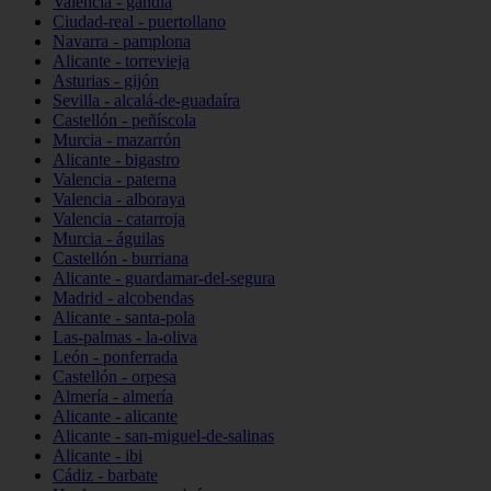
Valencia - gandia
Ciudad-real - puertollano
Navarra - pamplona
Alicante - torrevieja
Asturias - gijón
Sevilla - alcalá-de-guadaíra
Castellón - peñíscola
Murcia - mazarrón
Alicante - bigastro
Valencia - paterna
Valencia - alboraya
Valencia - catarroja
Murcia - águilas
Castellón - burriana
Alicante - guardamar-del-segura
Madrid - alcobendas
Alicante - santa-pola
Las-palmas - la-oliva
León - ponferrada
Castellón - orpesa
Almería - almería
Alicante - alicante
Alicante - san-miguel-de-salinas
Alicante - ibi
Cádiz - barbate