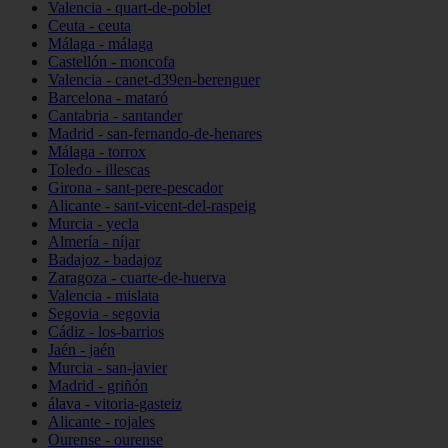
Valencia - quart-de-poblet
Ceuta - ceuta
Málaga - málaga
Castellón - moncofa
Valencia - canet-d39en-berenguer
Barcelona - mataró
Cantabria - santander
Madrid - san-fernando-de-henares
Málaga - torrox
Toledo - illescas
Girona - sant-pere-pescador
Alicante - sant-vicent-del-raspeig
Murcia - yecla
Almería - níjar
Badajoz - badajoz
Zaragoza - cuarte-de-huerva
Valencia - mislata
Segovia - segovia
Cádiz - los-barrios
Jaén - jaén
Murcia - san-javier
Madrid - griñón
álava - vitoria-gasteiz
Alicante - rojales
Ourense - ourense