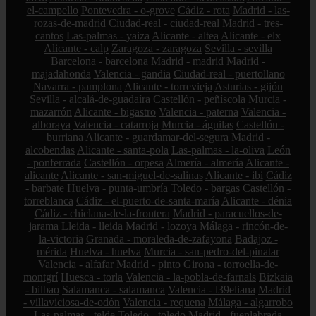
el-campello
Pontevedra - o-grove
Cádiz - rota
Madrid - las-
rozas-de-madrid
Ciudad-real - ciudad-real
Madrid - tres-
cantos
Las-palmas - yaiza
Alicante - altea
Alicante - elx
Alicante - calp
Zaragoza - zaragoza
Sevilla - sevilla
Barcelona - barcelona
Madrid - madrid
Madrid -
majadahonda
Valencia - gandia
Ciudad-real - puertollano
Navarra - pamplona
Alicante - torrevieja
Asturias - gijón
Sevilla - alcalá-de-guadaíra
Castellón - peñíscola
Murcia -
mazarrón
Alicante - bigastro
Valencia - paterna
Valencia -
alboraya
Valencia - catarroja
Murcia - águilas
Castellón -
burriana
Alicante - guardamar-del-segura
Madrid -
alcobendas
Alicante - santa-pola
Las-palmas - la-oliva
León
- ponferrada
Castellón - orpesa
Almería - almería
Alicante -
alicante
Alicante - san-miguel-de-salinas
Alicante - ibi
Cádiz
- barbate
Huelva - punta-umbría
Toledo - bargas
Castellón -
torreblanca
Cádiz - el-puerto-de-santa-maría
Alicante - dénia
Cádiz - chiclana-de-la-frontera
Madrid - paracuellos-de-
jarama
Lleida - lleida
Madrid - lozoya
Málaga - rincón-de-
la-victoria
Granada - moraleda-de-zafayona
Badajoz -
mérida
Huelva - huelva
Murcia - san-pedro-del-pinatar
Valencia - alfafar
Madrid - pinto
Girona - torroella-de-
montgrí
Huesca - torla
Valencia - la-pobla-de-farnals
Bizkaia
- bilbao
Salamanca - salamanca
Valencia - l39eliana
Madrid
- villaviciosa-de-odón
Valencia - requena
Málaga - algarrobo
Las-palmas - telde
Toledo - toledo
Madrid - fuenlabrada