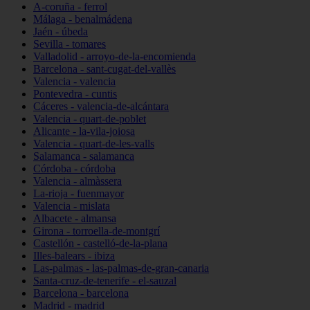
A-coruña - ferrol
Málaga - benalmádena
Jaén - úbeda
Sevilla - tomares
Valladolid - arroyo-de-la-encomienda
Barcelona - sant-cugat-del-vallès
Valencia - valencia
Pontevedra - cuntis
Cáceres - valencia-de-alcántara
Valencia - quart-de-poblet
Alicante - la-vila-joiosa
Valencia - quart-de-les-valls
Salamanca - salamanca
Córdoba - córdoba
Valencia - almàssera
La-rioja - fuenmayor
Valencia - mislata
Albacete - almansa
Girona - torroella-de-montgrí
Castellón - castelló-de-la-plana
Illes-balears - ibiza
Las-palmas - las-palmas-de-gran-canaria
Santa-cruz-de-tenerife - el-sauzal
Barcelona - barcelona
Madrid - madrid