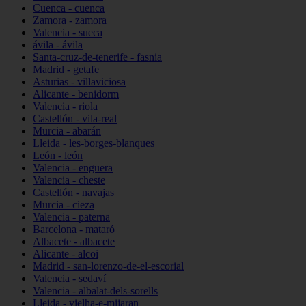
Cuenca - cuenca
Zamora - zamora
Valencia - sueca
ávila - ávila
Santa-cruz-de-tenerife - fasnia
Madrid - getafe
Asturias - villaviciosa
Alicante - benidorm
Valencia - riola
Castellón - vila-real
Murcia - abarán
Lleida - les-borges-blanques
León - león
Valencia - enguera
Valencia - cheste
Castellón - navajas
Murcia - cieza
Valencia - paterna
Barcelona - mataró
Albacete - albacete
Alicante - alcoi
Madrid - san-lorenzo-de-el-escorial
Valencia - sedaví
Valencia - albalat-dels-sorells
Lleida - vielha-e-mijaran