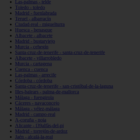
Las-palmas - telde
Toledo - toledo
Madrid - fuenlabrada
Teruel - albarracín
Ciudad-real - miguelturra
Huesca - benasque
Albacete - albacete
Madrid - bustarviejo
Murcia - cehegín
Santa-cruz-de-tenerife - santa-cruz-de-tenerife
Albacete - villarrobledo
Murcia - cartagena
Cuenca - cuenca
Las-palmas - arrecife
Córdoba - córdoba
Santa-cruz-de-tenerife - san-cristóbal-de-la-laguna
Illes-balears - palma-de-mallorca
Málaga - fuengirola
Cáceres - navaconcejo
Málaga - vélez-málaga
Madrid - campo-real
A-coruña - noia
Alicante - l39alfàs-del-pi
Madrid - torrejón-de-ardoz
Jaén - alcalá-la-real