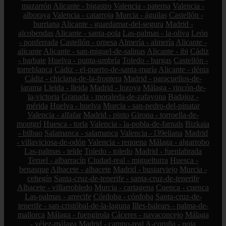
mazarrón
Alicante - bigastro
Valencia - paterna
Valencia -
alboraya
Valencia - catarroja
Murcia - águilas
Castellón -
burriana
Alicante - guardamar-del-segura
Madrid -
alcobendas
Alicante - santa-pola
Las-palmas - la-oliva
León
- ponferrada
Castellón - orpesa
Almería - almería
Alicante -
alicante
Alicante - san-miguel-de-salinas
Alicante - ibi
Cádiz
- barbate
Huelva - punta-umbría
Toledo - bargas
Castellón -
torreblanca
Cádiz - el-puerto-de-santa-maría
Alicante - dénia
Cádiz - chiclana-de-la-frontera
Madrid - paracuellos-de-
jarama
Lleida - lleida
Madrid - lozoya
Málaga - rincón-de-
la-victoria
Granada - moraleda-de-zafayona
Badajoz -
mérida
Huelva - huelva
Murcia - san-pedro-del-pinatar
Valencia - alfafar
Madrid - pinto
Girona - torroella-de-
montgrí
Huesca - torla
Valencia - la-pobla-de-farnals
Bizkaia
- bilbao
Salamanca - salamanca
Valencia - l39eliana
Madrid
- villaviciosa-de-odón
Valencia - requena
Málaga - algarrobo
Las-palmas - telde
Toledo - toledo
Madrid - fuenlabrada
Teruel - albarracín
Ciudad-real - miguelturra
Huesca -
benasque
Albacete - albacete
Madrid - bustarviejo
Murcia -
cehegín
Santa-cruz-de-tenerife - santa-cruz-de-tenerife
Albacete - villarrobledo
Murcia - cartagena
Cuenca - cuenca
Las-palmas - arrecife
Córdoba - córdoba
Santa-cruz-de-
tenerife - san-cristóbal-de-la-laguna
Illes-balears - palma-de-
mallorca
Málaga - fuengirola
Cáceres - navaconcejo
Málaga
- vélez-málaga
Madrid - campo-real
A-coruña - noia