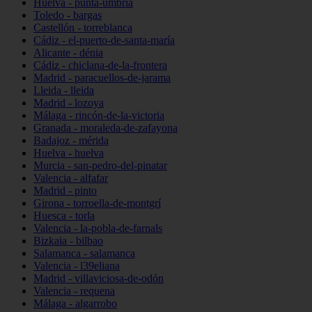
Huelva - punta-umbría
Toledo - bargas
Castellón - torreblanca
Cádiz - el-puerto-de-santa-maría
Alicante - dénia
Cádiz - chiclana-de-la-frontera
Madrid - paracuellos-de-jarama
Lleida - lleida
Madrid - lozoya
Málaga - rincón-de-la-victoria
Granada - moraleda-de-zafayona
Badajoz - mérida
Huelva - huelva
Murcia - san-pedro-del-pinatar
Valencia - alfafar
Madrid - pinto
Girona - torroella-de-montgrí
Huesca - torla
Valencia - la-pobla-de-farnals
Bizkaia - bilbao
Salamanca - salamanca
Valencia - l39eliana
Madrid - villaviciosa-de-odón
Valencia - requena
Málaga - algarrobo