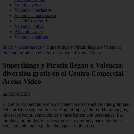
Toledo - yepes
Valencia - burjassot
Valencia - massanassa
Castellón - segorbe
Valencia - oliva
Alicante - altea
Valencia - daimús
Inicio
>
deceroadoce
>
Superthings y Piratix llegan a Valencia:
diversión gratis en el Centro Comercial Arena Video
Superthings y Piratix llegan a Valencia:
diversión gratis en el Centro Comercial
Arena Video
📅 02/09/2025
El Centro Comercial Arena de Valencia ofrece actividades gratuitas
del 2 al 14 de septiembre, con Superthings y Piratix. Habrá juegos,
un escape room, exposiciones y meet&greet con personajes. Las
familias podrán disfrutar de sorpresas y premios, haciendo de esta
vuelta al cole una experiencia mágica y divertida.