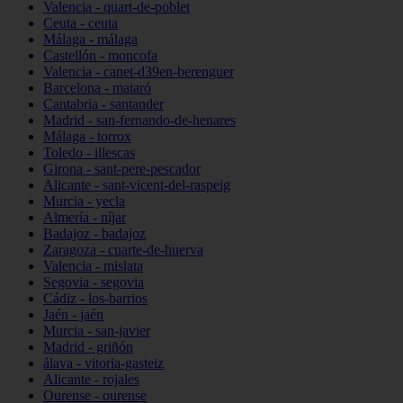
Valencia - quart-de-poblet
Ceuta - ceuta
Málaga - málaga
Castellón - moncofa
Valencia - canet-d39en-berenguer
Barcelona - mataró
Cantabria - santander
Madrid - san-fernando-de-henares
Málaga - torrox
Toledo - illescas
Girona - sant-pere-pescador
Alicante - sant-vicent-del-raspeig
Murcia - yecla
Almería - níjar
Badajoz - badajoz
Zaragoza - cuarte-de-huerva
Valencia - mislata
Segovia - segovia
Cádiz - los-barrios
Jaén - jaén
Murcia - san-javier
Madrid - griñón
álava - vitoria-gasteiz
Alicante - rojales
Ourense - ourense