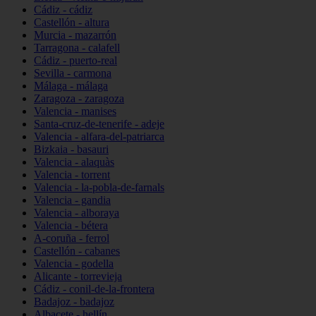
Cádiz - cádiz
Castellón - altura
Murcia - mazarrón
Tarragona - calafell
Cádiz - puerto-real
Sevilla - carmona
Málaga - málaga
Zaragoza - zaragoza
Valencia - manises
Santa-cruz-de-tenerife - adeje
Valencia - alfara-del-patriarca
Bizkaia - basauri
Valencia - alaquàs
Valencia - torrent
Valencia - la-pobla-de-farnals
Valencia - gandia
Valencia - alboraya
Valencia - bétera
A-coruña - ferrol
Castellón - cabanes
Valencia - godella
Alicante - torrevieja
Cádiz - conil-de-la-frontera
Badajoz - badajoz
Albacete - hellín