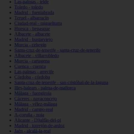
Las-palmas - telde
Toledo - toledo
Madrid - fuenlabrada
Teruel - albarracín
Ciudad-real - miguelturra
Huesca - benasque
Albacete - albacete
Madrid - bustarviejo
Murcia - cehegín
Santa-cruz-de-tenerife - santa-cruz-de-tenerife
Albacete - villarrobledo
Murcia - cartagena
Cuenca - cuenca
Las-palmas - arrecife
Córdoba - córdoba
Santa-cruz-de-tenerife - san-cristóbal-de-la-laguna
Illes-balears - palma-de-mallorca
Málaga - fuengirola
Cáceres - navaconcejo
Málaga - vélez-málaga
Madrid - campo-real
A-coruña - noia
Alicante - l39alfàs-del-pi
Madrid - torrejón-de-ardoz
Jaén - alcalá-la-real