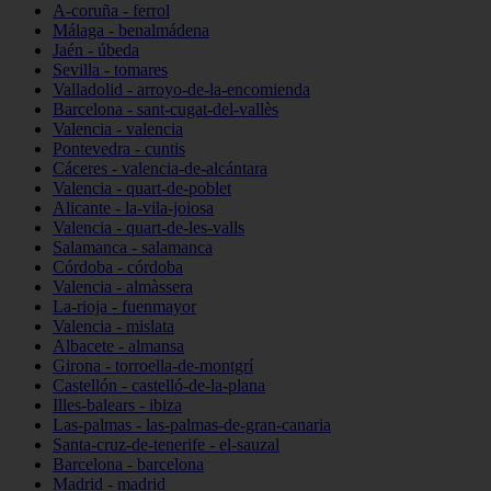
A-coruña - ferrol
Málaga - benalmádena
Jaén - úbeda
Sevilla - tomares
Valladolid - arroyo-de-la-encomienda
Barcelona - sant-cugat-del-vallès
Valencia - valencia
Pontevedra - cuntis
Cáceres - valencia-de-alcántara
Valencia - quart-de-poblet
Alicante - la-vila-joiosa
Valencia - quart-de-les-valls
Salamanca - salamanca
Córdoba - córdoba
Valencia - almàssera
La-rioja - fuenmayor
Valencia - mislata
Albacete - almansa
Girona - torroella-de-montgrí
Castellón - castelló-de-la-plana
Illes-balears - ibiza
Las-palmas - las-palmas-de-gran-canaria
Santa-cruz-de-tenerife - el-sauzal
Barcelona - barcelona
Madrid - madrid