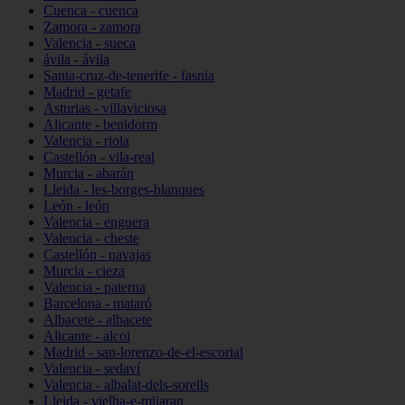
Cuenca - cuenca
Zamora - zamora
Valencia - sueca
ávila - ávila
Santa-cruz-de-tenerife - fasnia
Madrid - getafe
Asturias - villaviciosa
Alicante - benidorm
Valencia - riola
Castellón - vila-real
Murcia - abarán
Lleida - les-borges-blanques
León - león
Valencia - enguera
Valencia - cheste
Castellón - navajas
Murcia - cieza
Valencia - paterna
Barcelona - mataró
Albacete - albacete
Alicante - alcoi
Madrid - san-lorenzo-de-el-escorial
Valencia - sedaví
Valencia - albalat-dels-sorells
Lleida - vielha-e-mijaran