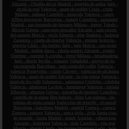
Alicante - l39alfàs-del-pi
Madrid - torrejón-de-ardoz
Jaén -
alcalá-la-real
Valencia - quart-de-poblet
Ceuta - ceuta
Málaga - málaga
Castellón - moncofa
Valencia - canet-
d39en-berenguer
Barcelona - mataró
Cantabria - santander
Madrid - san-fernando-de-henares
Málaga - torrox
Toledo -
illescas
Girona - sant-pere-pescador
Alicante - sant-vicent-
del-raspeig
Murcia - yecla
Almería - níjar
Badajoz - badajoz
Zaragoza - cuarte-de-huerva
Valencia - mislata
Segovia -
segovia
Cádiz - los-barrios
Jaén - jaén
Murcia - san-javier
Madrid - griñón
álava - vitoria-gasteiz
Alicante - rojales
Ourense - ourense
A-coruña - ferrol
Málaga - benalmádena
Jaén - úbeda
Sevilla - tomares
Valladolid - arroyo-de-la-
encomienda
Barcelona - sant-cugat-del-vallès
Valencia -
valencia
Pontevedra - cuntis
Cáceres - valencia-de-alcántara
Valencia - quart-de-poblet
Alicante - la-vila-joiosa
Valencia -
quart-de-les-valls
Salamanca - salamanca
Córdoba - córdoba
Valencia - almàssera
La-rioja - fuenmayor
Valencia - mislata
Albacete - almansa
Girona - torroella-de-montgrí
Castellón -
castelló-de-la-plana
Illes-balears - ibiza
Las-palmas - las-
palmas-de-gran-canaria
Santa-cruz-de-tenerife - el-sauzal
Barcelona - barcelona
Madrid - madrid
Cuenca - cuenca
Zamora - zamora
Valencia - sueca
ávila - ávila
Santa-cruz-
de-tenerife - fasnia
Madrid - getafe
Asturias - villaviciosa
Alicante - benidorm
Valencia - riola
Castellón - vila-real
Murcia - abarán
Lleida - les-borges-blanques
León - león