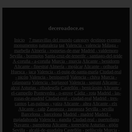
deceroadoce.es
Inicio
7 maravillas del mundo
category
destinos
eventos
monumentos
naturaleza
tag
Valencia - valencia
Málaga -
marbella
Almería - roquetas-de-mar
Madrid - valdemoro
Sevilla - bormujos
Santa-cruz-de-tenerife - santiago-del-teide
A-coruña - a-coruña
Murcia - murcia
Alicante - benidorm
Alicante - finestrat
Almería - mojácar
Alicante - orihuela
Huesca - jaca
Valencia - el-puig-de-santa-maría
Ciudad-real
- picón
Valencia - beniparrell
Valencia - chiva
Murcia -
calasparra
Valencia - burjassot
Valencia - sagunt
Alicante -
alcoi
Asturias - ribadesella
Castellón - benicàssim
Alicante -
el-campello
Pontevedra - o-grove
Cádiz - rota
Madrid - las-
rozas-de-madrid
Ciudad-real - ciudad-real
Madrid - tres-
cantos
Las-palmas - yaiza
Alicante - altea
Alicante - elx
Alicante - calp
Zaragoza - zaragoza
Sevilla - sevilla
Barcelona - barcelona
Madrid - madrid
Madrid -
majadahonda
Valencia - gandia
Ciudad-real - puertollano
Navarra - pamplona
Alicante - torrevieja
Asturias - gijón
Sevilla - alcalá-de-guadaíra
Castellón - peñíscola
Murcia -