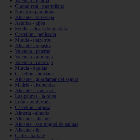
Valencia - gandia
Ciudad-real - puertollano
Navarra - pamplona
Alicante - torrevieja
Asturias - gijón
Sevilla - alcalá-de-guadaíra
Castellón - peñíscola
Murcia - mazarrón
Alicante - bigastro
Valencia - paterna
Valencia - alboraya
Valencia - catarroja
Murcia - águilas
Castellón - burriana
Alicante - guardamar-del-segura
Madrid - alcobendas
Alicante - santa-pola
Las-palmas - la-oliva
León - ponferrada
Castellón - orpesa
Almería - almería
Alicante - alicante
Alicante - san-miguel-de-salinas
Alicante - ibi
Cádiz - barbate