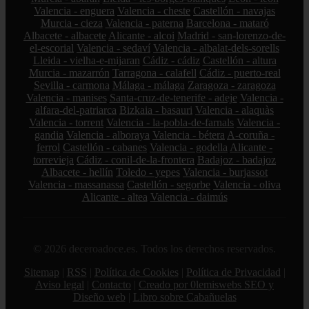
Valencia - enguera
Valencia - cheste
Castellón - navajas
Murcia - cieza
Valencia - paterna
Barcelona - mataró
Albacete - albacete
Alicante - alcoi
Madrid - san-lorenzo-de-
el-escorial
Valencia - sedaví
Valencia - albalat-dels-sorells
Lleida - vielha-e-mijaran
Cádiz - cádiz
Castellón - altura
Murcia - mazarrón
Tarragona - calafell
Cádiz - puerto-real
Sevilla - carmona
Málaga - málaga
Zaragoza - zaragoza
Valencia - manises
Santa-cruz-de-tenerife - adeje
Valencia -
alfara-del-patriarca
Bizkaia - basauri
Valencia - alaquàs
Valencia - torrent
Valencia - la-pobla-de-farnals
Valencia -
gandia
Valencia - alboraya
Valencia - bétera
A-coruña -
ferrol
Castellón - cabanes
Valencia - godella
Alicante -
torrevieja
Cádiz - conil-de-la-frontera
Badajoz - badajoz
Albacete - hellín
Toledo - yepes
Valencia - burjassot
Valencia - massanassa
Castellón - segorbe
Valencia - oliva
Alicante - altea
Valencia - daimús
© 2026 deceroadoce.es. Todos los derechos reservados.
Sitemap
|
RSS
|
Política de Cookies
|
Política de Privacidad
|
Aviso legal
|
Contacto
|
Creado por 0lemiswebs SEO y
Diseño web
|
Libro sobre Cabañuelas