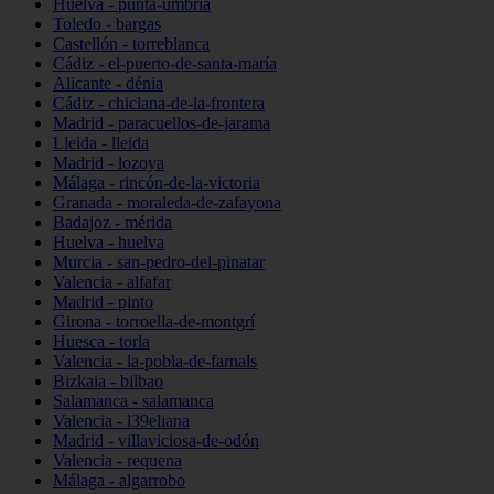
Huelva - punta-umbría
Toledo - bargas
Castellón - torreblanca
Cádiz - el-puerto-de-santa-maría
Alicante - dénia
Cádiz - chiclana-de-la-frontera
Madrid - paracuellos-de-jarama
Lleida - lleida
Madrid - lozoya
Málaga - rincón-de-la-victoria
Granada - moraleda-de-zafayona
Badajoz - mérida
Huelva - huelva
Murcia - san-pedro-del-pinatar
Valencia - alfafar
Madrid - pinto
Girona - torroella-de-montgrí
Huesca - torla
Valencia - la-pobla-de-farnals
Bizkaia - bilbao
Salamanca - salamanca
Valencia - l39eliana
Madrid - villaviciosa-de-odón
Valencia - requena
Málaga - algarrobo