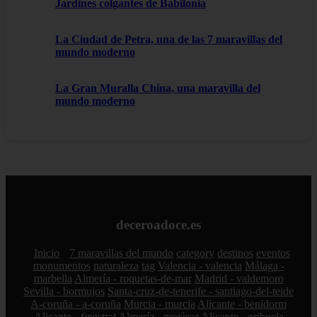
Jardines colgantes de Babilonia
La Ciudad de Petra, una de las 7 maravillas del
mundo moderno
La Gran Muralla China, una maravilla del
mundo moderno
deceroadoce.es
Inicio
7 maravillas del mundo
category
destinos
eventos
monumentos
naturaleza
tag
Valencia - valencia
Málaga -
marbella
Almería - roquetas-de-mar
Madrid - valdemoro
Sevilla - bormujos
Santa-cruz-de-tenerife - santiago-del-teide
A-coruña - a-coruña
Murcia - murcia
Alicante - benidorm
Alicante - finestrat
Almería - mojácar
Alicante - orihuela