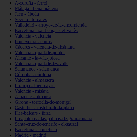
A-coruña - ferrol
Málaga - benalmádena
Jaén - úbeda
Sevilla - tomares
Valladolid - arroyo-de-la-encomienda
Barcelona - sant-cugat-del-vallès
Valencia - valencia
Pontevedra - cuntis
Cáceres - valencia-de-alcántara
Valencia - quart-de-poblet
Alicante - la-vila-joiosa
Valencia - quart-de-les-valls
Salamanca - salamanca
Córdoba - córdoba
Valencia - almàssera
La-rioja - fuenmayor
Valencia - mislata
Albacete - almansa
Girona - torroella-de-montgrí
Castellón - castelló-de-la-plana
Illes-balears - ibiza
Las-palmas - las-palmas-de-gran-canaria
Santa-cruz-de-tenerife - el-sauzal
Barcelona - barcelona
Madrid - madrid