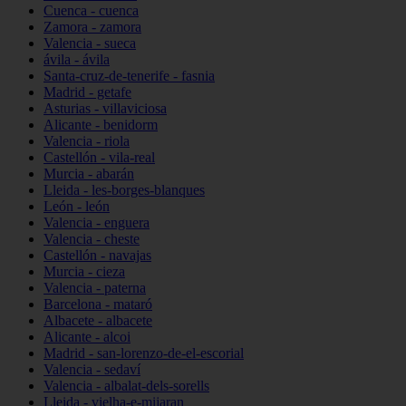
Cuenca - cuenca
Zamora - zamora
Valencia - sueca
ávila - ávila
Santa-cruz-de-tenerife - fasnia
Madrid - getafe
Asturias - villaviciosa
Alicante - benidorm
Valencia - riola
Castellón - vila-real
Murcia - abarán
Lleida - les-borges-blanques
León - león
Valencia - enguera
Valencia - cheste
Castellón - navajas
Murcia - cieza
Valencia - paterna
Barcelona - mataró
Albacete - albacete
Alicante - alcoi
Madrid - san-lorenzo-de-el-escorial
Valencia - sedaví
Valencia - albalat-dels-sorells
Lleida - vielha-e-mijaran