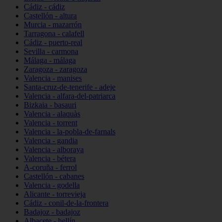
Cádiz - cádiz
Castellón - altura
Murcia - mazarrón
Tarragona - calafell
Cádiz - puerto-real
Sevilla - carmona
Málaga - málaga
Zaragoza - zaragoza
Valencia - manises
Santa-cruz-de-tenerife - adeje
Valencia - alfara-del-patriarca
Bizkaia - basauri
Valencia - alaquàs
Valencia - torrent
Valencia - la-pobla-de-farnals
Valencia - gandia
Valencia - alboraya
Valencia - bétera
A-coruña - ferrol
Castellón - cabanes
Valencia - godella
Alicante - torrevieja
Cádiz - conil-de-la-frontera
Badajoz - badajoz
Albacete - hellín