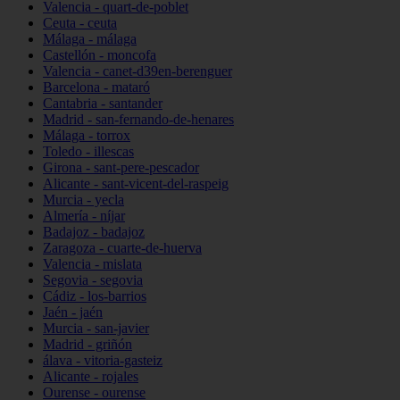
Valencia - quart-de-poblet
Ceuta - ceuta
Málaga - málaga
Castellón - moncofa
Valencia - canet-d39en-berenguer
Barcelona - mataró
Cantabria - santander
Madrid - san-fernando-de-henares
Málaga - torrox
Toledo - illescas
Girona - sant-pere-pescador
Alicante - sant-vicent-del-raspeig
Murcia - yecla
Almería - níjar
Badajoz - badajoz
Zaragoza - cuarte-de-huerva
Valencia - mislata
Segovia - segovia
Cádiz - los-barrios
Jaén - jaén
Murcia - san-javier
Madrid - griñón
álava - vitoria-gasteiz
Alicante - rojales
Ourense - ourense