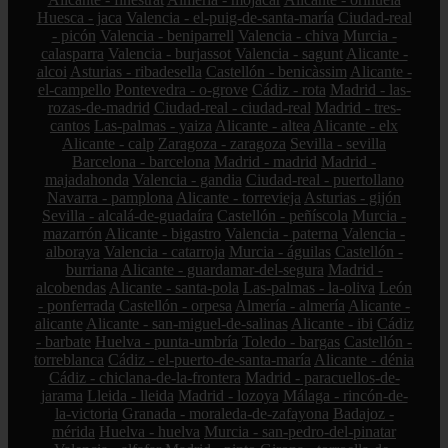
Huesca - jaca
Valencia - el-puig-de-santa-maría
Ciudad-real
- picón
Valencia - beniparrell
Valencia - chiva
Murcia -
calasparra
Valencia - burjassot
Valencia - sagunt
Alicante -
alcoi
Asturias - ribadesella
Castellón - benicàssim
Alicante -
el-campello
Pontevedra - o-grove
Cádiz - rota
Madrid - las-
rozas-de-madrid
Ciudad-real - ciudad-real
Madrid - tres-
cantos
Las-palmas - yaiza
Alicante - altea
Alicante - elx
Alicante - calp
Zaragoza - zaragoza
Sevilla - sevilla
Barcelona - barcelona
Madrid - madrid
Madrid -
majadahonda
Valencia - gandia
Ciudad-real - puertollano
Navarra - pamplona
Alicante - torrevieja
Asturias - gijón
Sevilla - alcalá-de-guadaíra
Castellón - peñíscola
Murcia -
mazarrón
Alicante - bigastro
Valencia - paterna
Valencia -
alboraya
Valencia - catarroja
Murcia - águilas
Castellón -
burriana
Alicante - guardamar-del-segura
Madrid -
alcobendas
Alicante - santa-pola
Las-palmas - la-oliva
León
- ponferrada
Castellón - orpesa
Almería - almería
Alicante -
alicante
Alicante - san-miguel-de-salinas
Alicante - ibi
Cádiz
- barbate
Huelva - punta-umbría
Toledo - bargas
Castellón -
torreblanca
Cádiz - el-puerto-de-santa-maría
Alicante - dénia
Cádiz - chiclana-de-la-frontera
Madrid - paracuellos-de-
jarama
Lleida - lleida
Madrid - lozoya
Málaga - rincón-de-
la-victoria
Granada - moraleda-de-zafayona
Badajoz -
mérida
Huelva - huelva
Murcia - san-pedro-del-pinatar