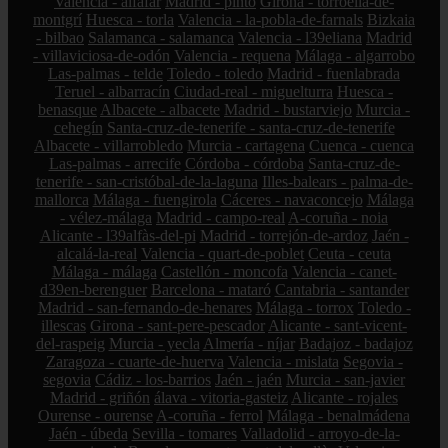
Valencia - alfafar
Madrid - pinto
Girona - torroella-de-
montgrí
Huesca - torla
Valencia - la-pobla-de-farnals
Bizkaia
- bilbao
Salamanca - salamanca
Valencia - l39eliana
Madrid
- villaviciosa-de-odón
Valencia - requena
Málaga - algarrobo
Las-palmas - telde
Toledo - toledo
Madrid - fuenlabrada
Teruel - albarracín
Ciudad-real - miguelturra
Huesca -
benasque
Albacete - albacete
Madrid - bustarviejo
Murcia -
cehegín
Santa-cruz-de-tenerife - santa-cruz-de-tenerife
Albacete - villarrobledo
Murcia - cartagena
Cuenca - cuenca
Las-palmas - arrecife
Córdoba - córdoba
Santa-cruz-de-
tenerife - san-cristóbal-de-la-laguna
Illes-balears - palma-de-
mallorca
Málaga - fuengirola
Cáceres - navaconcejo
Málaga
- vélez-málaga
Madrid - campo-real
A-coruña - noia
Alicante - l39alfàs-del-pi
Madrid - torrejón-de-ardoz
Jaén -
alcalá-la-real
Valencia - quart-de-poblet
Ceuta - ceuta
Málaga - málaga
Castellón - moncofa
Valencia - canet-
d39en-berenguer
Barcelona - mataró
Cantabria - santander
Madrid - san-fernando-de-henares
Málaga - torrox
Toledo -
illescas
Girona - sant-pere-pescador
Alicante - sant-vicent-
del-raspeig
Murcia - yecla
Almería - níjar
Badajoz - badajoz
Zaragoza - cuarte-de-huerva
Valencia - mislata
Segovia -
segovia
Cádiz - los-barrios
Jaén - jaén
Murcia - san-javier
Madrid - griñón
álava - vitoria-gasteiz
Alicante - rojales
Ourense - ourense
A-coruña - ferrol
Málaga - benalmádena
Jaén - úbeda
Sevilla - tomares
Valladolid - arroyo-de-la-