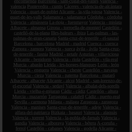
encomienda
Barcelona - sant-cugat-del-vallès
Valencia -
valencia
Pontevedra - cuntis
Cáceres - valencia-de-alcántara
Valencia - quart-de-poblet
Alicante - la-vila-joiosa
Valencia -
quart-de-les-valls
Salamanca - salamanca
Córdoba - córdoba
Valencia - almàssera
La-rioja - fuenmayor
Valencia - mislata
Albacete - almansa
Girona - torroella-de-montgrí
Castellón -
castelló-de-la-plana
Illes-balears - ibiza
Las-palmas - las-
palmas-de-gran-canaria
Santa-cruz-de-tenerife - el-sauzal
Barcelona - barcelona
Madrid - madrid
Cuenca - cuenca
Zamora - zamora
Valencia - sueca
ávila - ávila
Santa-cruz-
de-tenerife - fasnia
Madrid - getafe
Asturias - villaviciosa
Alicante - benidorm
Valencia - riola
Castellón - vila-real
Murcia - abarán
Lleida - les-borges-blanques
León - león
Valencia - enguera
Valencia - cheste
Castellón - navajas
Murcia - cieza
Valencia - paterna
Barcelona - mataró
Albacete - albacete
Alicante - alcoi
Madrid - san-lorenzo-de-
el-escorial
Valencia - sedaví
Valencia - albalat-dels-sorells
Lleida - vielha-e-mijaran
Cádiz - cádiz
Castellón - altura
Murcia - mazarrón
Tarragona - calafell
Cádiz - puerto-real
Sevilla - carmona
Málaga - málaga
Zaragoza - zaragoza
Valencia - manises
Santa-cruz-de-tenerife - adeje
Valencia -
alfara-del-patriarca
Bizkaia - basauri
Valencia - alaquàs
Valencia - torrent
Valencia - la-pobla-de-farnals
Valencia -
gandia
Valencia - alboraya
Valencia - bétera
A-coruña -
ferrol
Castellón - cabanes
Valencia - godella
Alicante -