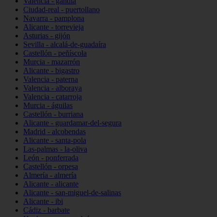
Valencia - gandia
Ciudad-real - puertollano
Navarra - pamplona
Alicante - torrevieja
Asturias - gijón
Sevilla - alcalá-de-guadaíra
Castellón - peñíscola
Murcia - mazarrón
Alicante - bigastro
Valencia - paterna
Valencia - alboraya
Valencia - catarroja
Murcia - águilas
Castellón - burriana
Alicante - guardamar-del-segura
Madrid - alcobendas
Alicante - santa-pola
Las-palmas - la-oliva
León - ponferrada
Castellón - orpesa
Almería - almería
Alicante - alicante
Alicante - san-miguel-de-salinas
Alicante - ibi
Cádiz - barbate