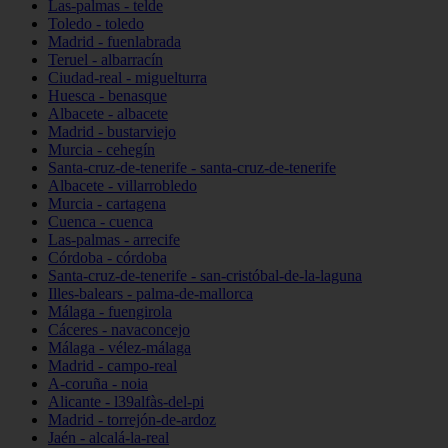
Las-palmas - telde
Toledo - toledo
Madrid - fuenlabrada
Teruel - albarracín
Ciudad-real - miguelturra
Huesca - benasque
Albacete - albacete
Madrid - bustarviejo
Murcia - cehegín
Santa-cruz-de-tenerife - santa-cruz-de-tenerife
Albacete - villarrobledo
Murcia - cartagena
Cuenca - cuenca
Las-palmas - arrecife
Córdoba - córdoba
Santa-cruz-de-tenerife - san-cristóbal-de-la-laguna
Illes-balears - palma-de-mallorca
Málaga - fuengirola
Cáceres - navaconcejo
Málaga - vélez-málaga
Madrid - campo-real
A-coruña - noia
Alicante - l39alfàs-del-pi
Madrid - torrejón-de-ardoz
Jaén - alcalá-la-real