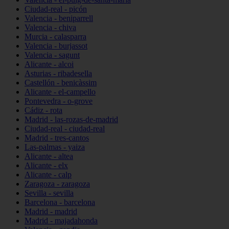
Ciudad-real - picón
Valencia - beniparrell
Valencia - chiva
Murcia - calasparra
Valencia - burjassot
Valencia - sagunt
Alicante - alcoi
Asturias - ribadesella
Castellón - benicàssim
Alicante - el-campello
Pontevedra - o-grove
Cádiz - rota
Madrid - las-rozas-de-madrid
Ciudad-real - ciudad-real
Madrid - tres-cantos
Las-palmas - yaiza
Alicante - altea
Alicante - elx
Alicante - calp
Zaragoza - zaragoza
Sevilla - sevilla
Barcelona - barcelona
Madrid - madrid
Madrid - majadahonda