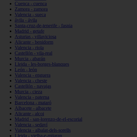
Cuenca - cuenca
Zamora - zamora
Valencia - sueca
ávila - ávila
Santa-cruz-de-tenerife - fasnia
Madrid - getafe
Asturias - villaviciosa
Alicante - benidorm
Valencia - riola
Castellón - vila-real
Murcia - abarán
Lleida - les-borges-blanques
León - león
Valencia - enguera
Valencia - cheste
Castellón - navajas
Murcia - cieza
Valencia - paterna
Barcelona - mataró
Albacete - albacete
Alicante - alcoi
Madrid - san-lorenzo-de-el-escorial
Valencia - sedaví
Valencia - albalat-dels-sorells
Lleida - vielha-e-mijaran