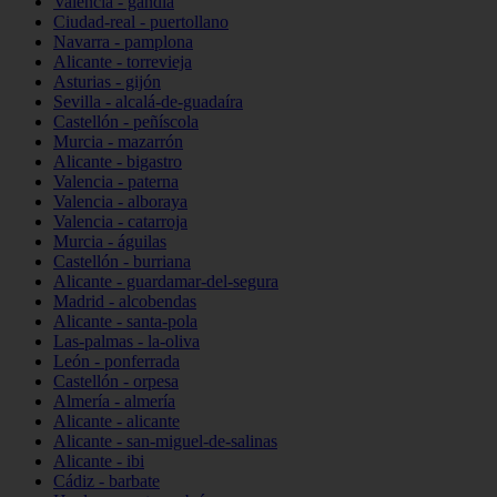
Valencia - gandia
Ciudad-real - puertollano
Navarra - pamplona
Alicante - torrevieja
Asturias - gijón
Sevilla - alcalá-de-guadaíra
Castellón - peñíscola
Murcia - mazarrón
Alicante - bigastro
Valencia - paterna
Valencia - alboraya
Valencia - catarroja
Murcia - águilas
Castellón - burriana
Alicante - guardamar-del-segura
Madrid - alcobendas
Alicante - santa-pola
Las-palmas - la-oliva
León - ponferrada
Castellón - orpesa
Almería - almería
Alicante - alicante
Alicante - san-miguel-de-salinas
Alicante - ibi
Cádiz - barbate