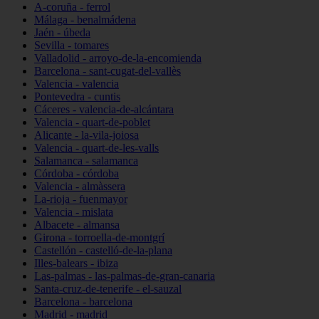
A-coruña - ferrol
Málaga - benalmádena
Jaén - úbeda
Sevilla - tomares
Valladolid - arroyo-de-la-encomienda
Barcelona - sant-cugat-del-vallès
Valencia - valencia
Pontevedra - cuntis
Cáceres - valencia-de-alcántara
Valencia - quart-de-poblet
Alicante - la-vila-joiosa
Valencia - quart-de-les-valls
Salamanca - salamanca
Córdoba - córdoba
Valencia - almàssera
La-rioja - fuenmayor
Valencia - mislata
Albacete - almansa
Girona - torroella-de-montgrí
Castellón - castelló-de-la-plana
Illes-balears - ibiza
Las-palmas - las-palmas-de-gran-canaria
Santa-cruz-de-tenerife - el-sauzal
Barcelona - barcelona
Madrid - madrid