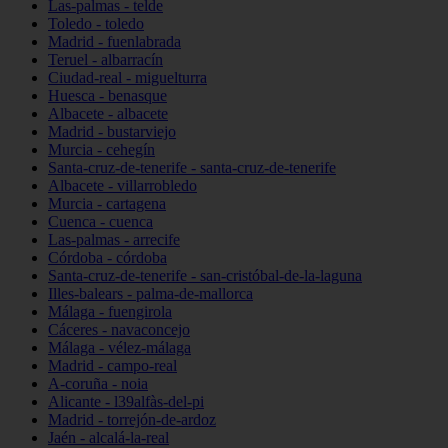
Las-palmas - telde
Toledo - toledo
Madrid - fuenlabrada
Teruel - albarracín
Ciudad-real - miguelturra
Huesca - benasque
Albacete - albacete
Madrid - bustarviejo
Murcia - cehegín
Santa-cruz-de-tenerife - santa-cruz-de-tenerife
Albacete - villarrobledo
Murcia - cartagena
Cuenca - cuenca
Las-palmas - arrecife
Córdoba - córdoba
Santa-cruz-de-tenerife - san-cristóbal-de-la-laguna
Illes-balears - palma-de-mallorca
Málaga - fuengirola
Cáceres - navaconcejo
Málaga - vélez-málaga
Madrid - campo-real
A-coruña - noia
Alicante - l39alfàs-del-pi
Madrid - torrejón-de-ardoz
Jaén - alcalá-la-real