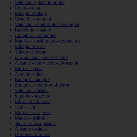
Valencia - quart-de-poblet
Ceuta - ceuta
Málaga - málaga
Castellón - moncofa
Valencia - canet-d39en-berenguer
Barcelona - mataró
Cantabria - santander
Madrid - san-fernando-de-henares
Málaga - torrox
Toledo - illescas
Girona - sant-pere-pescador
Alicante - sant-vicent-del-raspeig
Murcia - yecla
Almería - níjar
Badajoz - badajoz
Zaragoza - cuarte-de-huerva
Valencia - mislata
Segovia - segovia
Cádiz - los-barrios
Jaén - jaén
Murcia - san-javier
Madrid - griñón
álava - vitoria-gasteiz
Alicante - rojales
Ourense - ourense