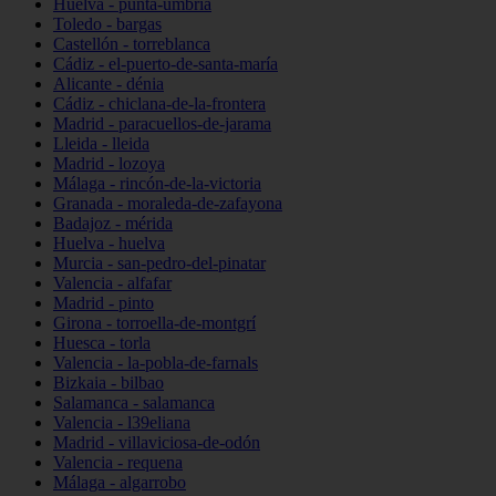
Huelva - punta-umbría
Toledo - bargas
Castellón - torreblanca
Cádiz - el-puerto-de-santa-maría
Alicante - dénia
Cádiz - chiclana-de-la-frontera
Madrid - paracuellos-de-jarama
Lleida - lleida
Madrid - lozoya
Málaga - rincón-de-la-victoria
Granada - moraleda-de-zafayona
Badajoz - mérida
Huelva - huelva
Murcia - san-pedro-del-pinatar
Valencia - alfafar
Madrid - pinto
Girona - torroella-de-montgrí
Huesca - torla
Valencia - la-pobla-de-farnals
Bizkaia - bilbao
Salamanca - salamanca
Valencia - l39eliana
Madrid - villaviciosa-de-odón
Valencia - requena
Málaga - algarrobo