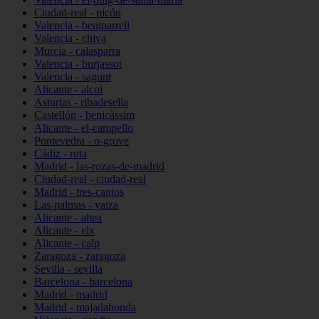
Ciudad-real - picón
Valencia - beniparrell
Valencia - chiva
Murcia - calasparra
Valencia - burjassot
Valencia - sagunt
Alicante - alcoi
Asturias - ribadesella
Castellón - benicàssim
Alicante - el-campello
Pontevedra - o-grove
Cádiz - rota
Madrid - las-rozas-de-madrid
Ciudad-real - ciudad-real
Madrid - tres-cantos
Las-palmas - yaiza
Alicante - altea
Alicante - elx
Alicante - calp
Zaragoza - zaragoza
Sevilla - sevilla
Barcelona - barcelona
Madrid - madrid
Madrid - majadahonda