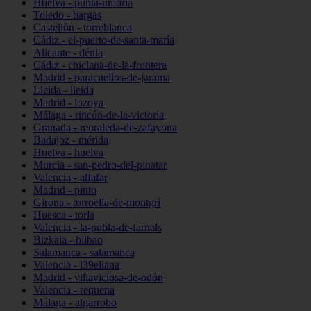
Huelva - punta-umbría
Toledo - bargas
Castellón - torreblanca
Cádiz - el-puerto-de-santa-maría
Alicante - dénia
Cádiz - chiclana-de-la-frontera
Madrid - paracuellos-de-jarama
Lleida - lleida
Madrid - lozoya
Málaga - rincón-de-la-victoria
Granada - moraleda-de-zafayona
Badajoz - mérida
Huelva - huelva
Murcia - san-pedro-del-pinatar
Valencia - alfafar
Madrid - pinto
Girona - torroella-de-montgrí
Huesca - torla
Valencia - la-pobla-de-farnals
Bizkaia - bilbao
Salamanca - salamanca
Valencia - l39eliana
Madrid - villaviciosa-de-odón
Valencia - requena
Málaga - algarrobo