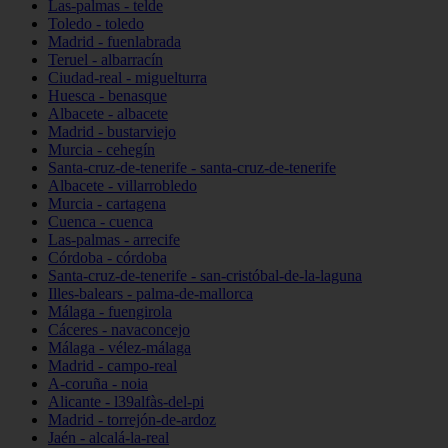
Las-palmas - telde
Toledo - toledo
Madrid - fuenlabrada
Teruel - albarracín
Ciudad-real - miguelturra
Huesca - benasque
Albacete - albacete
Madrid - bustarviejo
Murcia - cehegín
Santa-cruz-de-tenerife - santa-cruz-de-tenerife
Albacete - villarrobledo
Murcia - cartagena
Cuenca - cuenca
Las-palmas - arrecife
Córdoba - córdoba
Santa-cruz-de-tenerife - san-cristóbal-de-la-laguna
Illes-balears - palma-de-mallorca
Málaga - fuengirola
Cáceres - navaconcejo
Málaga - vélez-málaga
Madrid - campo-real
A-coruña - noia
Alicante - l39alfàs-del-pi
Madrid - torrejón-de-ardoz
Jaén - alcalá-la-real