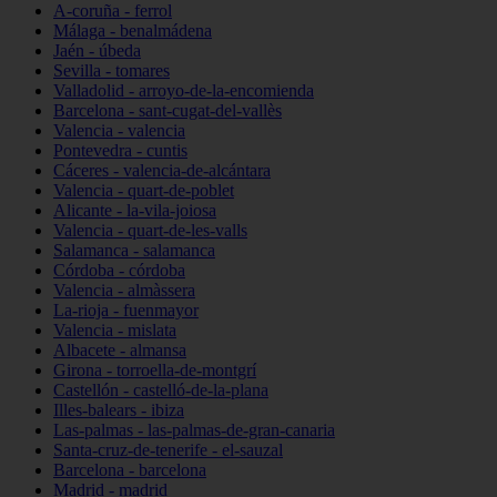
A-coruña - ferrol
Málaga - benalmádena
Jaén - úbeda
Sevilla - tomares
Valladolid - arroyo-de-la-encomienda
Barcelona - sant-cugat-del-vallès
Valencia - valencia
Pontevedra - cuntis
Cáceres - valencia-de-alcántara
Valencia - quart-de-poblet
Alicante - la-vila-joiosa
Valencia - quart-de-les-valls
Salamanca - salamanca
Córdoba - córdoba
Valencia - almàssera
La-rioja - fuenmayor
Valencia - mislata
Albacete - almansa
Girona - torroella-de-montgrí
Castellón - castelló-de-la-plana
Illes-balears - ibiza
Las-palmas - las-palmas-de-gran-canaria
Santa-cruz-de-tenerife - el-sauzal
Barcelona - barcelona
Madrid - madrid