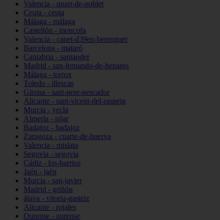
Valencia - quart-de-poblet
Ceuta - ceuta
Málaga - málaga
Castellón - moncofa
Valencia - canet-d39en-berenguer
Barcelona - mataró
Cantabria - santander
Madrid - san-fernando-de-henares
Málaga - torrox
Toledo - illescas
Girona - sant-pere-pescador
Alicante - sant-vicent-del-raspeig
Murcia - yecla
Almería - níjar
Badajoz - badajoz
Zaragoza - cuarte-de-huerva
Valencia - mislata
Segovia - segovia
Cádiz - los-barrios
Jaén - jaén
Murcia - san-javier
Madrid - griñón
álava - vitoria-gasteiz
Alicante - rojales
Ourense - ourense