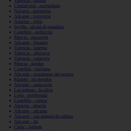
Valencia - gandia
Ciudad-real - puertollano
Navarra - pamplona
Alicante - torrevieja
Asturias - gijón
Sevilla - alcalá-de-guadaíra
Castellón - peñíscola
Murcia - mazarrón
Alicante - bigastro
Valencia - paterna
Valencia - alboraya
Valencia - catarroja
Murcia - águilas
Castellón - burriana
Alicante - guardamar-del-segura
Madrid - alcobendas
Alicante - santa-pola
Las-palmas - la-oliva
León - ponferrada
Castellón - orpesa
Almería - almería
Alicante - alicante
Alicante - san-miguel-de-salinas
Alicante - ibi
Cádiz - barbate