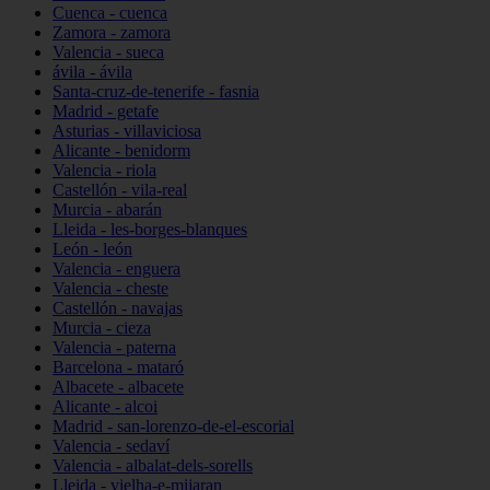
Cuenca - cuenca
Zamora - zamora
Valencia - sueca
ávila - ávila
Santa-cruz-de-tenerife - fasnia
Madrid - getafe
Asturias - villaviciosa
Alicante - benidorm
Valencia - riola
Castellón - vila-real
Murcia - abarán
Lleida - les-borges-blanques
León - león
Valencia - enguera
Valencia - cheste
Castellón - navajas
Murcia - cieza
Valencia - paterna
Barcelona - mataró
Albacete - albacete
Alicante - alcoi
Madrid - san-lorenzo-de-el-escorial
Valencia - sedaví
Valencia - albalat-dels-sorells
Lleida - vielha-e-mijaran