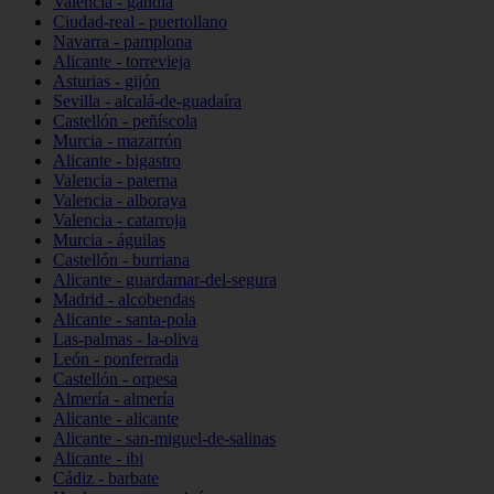
Valencia - gandia
Ciudad-real - puertollano
Navarra - pamplona
Alicante - torrevieja
Asturias - gijón
Sevilla - alcalá-de-guadaíra
Castellón - peñíscola
Murcia - mazarrón
Alicante - bigastro
Valencia - paterna
Valencia - alboraya
Valencia - catarroja
Murcia - águilas
Castellón - burriana
Alicante - guardamar-del-segura
Madrid - alcobendas
Alicante - santa-pola
Las-palmas - la-oliva
León - ponferrada
Castellón - orpesa
Almería - almería
Alicante - alicante
Alicante - san-miguel-de-salinas
Alicante - ibi
Cádiz - barbate