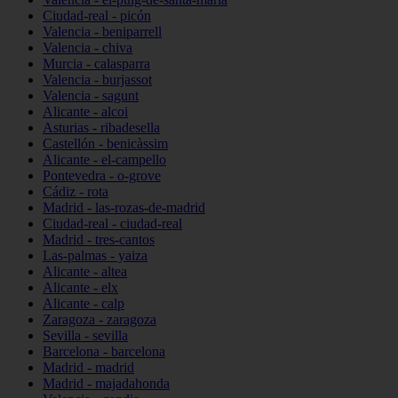
Ciudad-real - picón
Valencia - beniparrell
Valencia - chiva
Murcia - calasparra
Valencia - burjassot
Valencia - sagunt
Alicante - alcoi
Asturias - ribadesella
Castellón - benicàssim
Alicante - el-campello
Pontevedra - o-grove
Cádiz - rota
Madrid - las-rozas-de-madrid
Ciudad-real - ciudad-real
Madrid - tres-cantos
Las-palmas - yaiza
Alicante - altea
Alicante - elx
Alicante - calp
Zaragoza - zaragoza
Sevilla - sevilla
Barcelona - barcelona
Madrid - madrid
Madrid - majadahonda