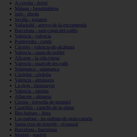
A-coruña - ferrol
Málaga - benalmádena
Jaén - úbeda
Sevilla - tomares
Valladolid - arroyo-de-la-encomienda
Barcelona - sant-cugat-del-vallès
Valencia - valencia
Pontevedra - cuntis
Cáceres - valencia-de-alcántara
Valencia - quart-de-poblet
Alicante - la-vila-joiosa
Valencia - quart-de-les-valls
Salamanca - salamanca
Córdoba - córdoba
Valencia - almàssera
La-rioja - fuenmayor
Valencia - mislata
Albacete - almansa
Girona - torroella-de-montgrí
Castellón - castelló-de-la-plana
Illes-balears - ibiza
Las-palmas - las-palmas-de-gran-canaria
Santa-cruz-de-tenerife - el-sauzal
Barcelona - barcelona
Madrid - madrid