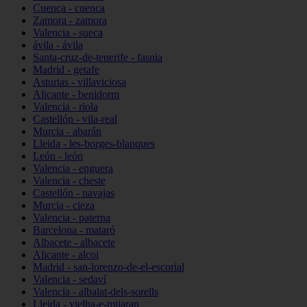
Cuenca - cuenca
Zamora - zamora
Valencia - sueca
ávila - ávila
Santa-cruz-de-tenerife - fasnia
Madrid - getafe
Asturias - villaviciosa
Alicante - benidorm
Valencia - riola
Castellón - vila-real
Murcia - abarán
Lleida - les-borges-blanques
León - león
Valencia - enguera
Valencia - cheste
Castellón - navajas
Murcia - cieza
Valencia - paterna
Barcelona - mataró
Albacete - albacete
Alicante - alcoi
Madrid - san-lorenzo-de-el-escorial
Valencia - sedaví
Valencia - albalat-dels-sorells
Lleida - vielha-e-mijaran