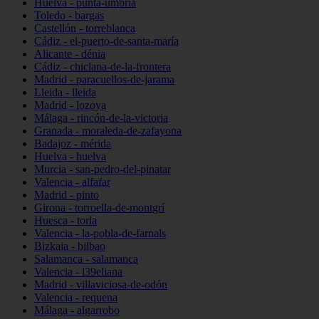
Huelva - punta-umbría
Toledo - bargas
Castellón - torreblanca
Cádiz - el-puerto-de-santa-maría
Alicante - dénia
Cádiz - chiclana-de-la-frontera
Madrid - paracuellos-de-jarama
Lleida - lleida
Madrid - lozoya
Málaga - rincón-de-la-victoria
Granada - moraleda-de-zafayona
Badajoz - mérida
Huelva - huelva
Murcia - san-pedro-del-pinatar
Valencia - alfafar
Madrid - pinto
Girona - torroella-de-montgrí
Huesca - torla
Valencia - la-pobla-de-farnals
Bizkaia - bilbao
Salamanca - salamanca
Valencia - l39eliana
Madrid - villaviciosa-de-odón
Valencia - requena
Málaga - algarrobo