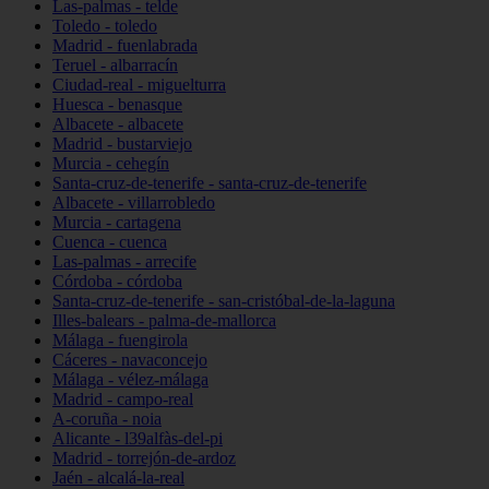
Las-palmas - telde
Toledo - toledo
Madrid - fuenlabrada
Teruel - albarracín
Ciudad-real - miguelturra
Huesca - benasque
Albacete - albacete
Madrid - bustarviejo
Murcia - cehegín
Santa-cruz-de-tenerife - santa-cruz-de-tenerife
Albacete - villarrobledo
Murcia - cartagena
Cuenca - cuenca
Las-palmas - arrecife
Córdoba - córdoba
Santa-cruz-de-tenerife - san-cristóbal-de-la-laguna
Illes-balears - palma-de-mallorca
Málaga - fuengirola
Cáceres - navaconcejo
Málaga - vélez-málaga
Madrid - campo-real
A-coruña - noia
Alicante - l39alfàs-del-pi
Madrid - torrejón-de-ardoz
Jaén - alcalá-la-real