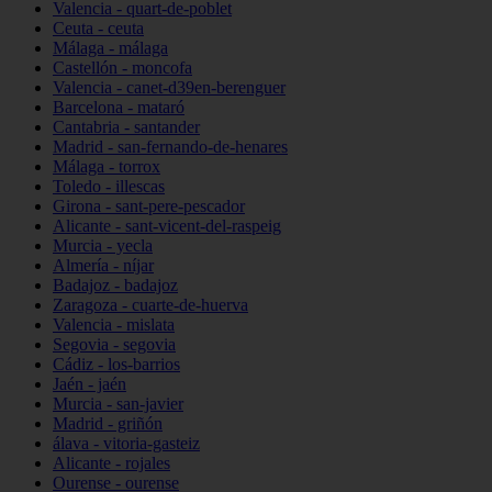
Valencia - quart-de-poblet
Ceuta - ceuta
Málaga - málaga
Castellón - moncofa
Valencia - canet-d39en-berenguer
Barcelona - mataró
Cantabria - santander
Madrid - san-fernando-de-henares
Málaga - torrox
Toledo - illescas
Girona - sant-pere-pescador
Alicante - sant-vicent-del-raspeig
Murcia - yecla
Almería - níjar
Badajoz - badajoz
Zaragoza - cuarte-de-huerva
Valencia - mislata
Segovia - segovia
Cádiz - los-barrios
Jaén - jaén
Murcia - san-javier
Madrid - griñón
álava - vitoria-gasteiz
Alicante - rojales
Ourense - ourense