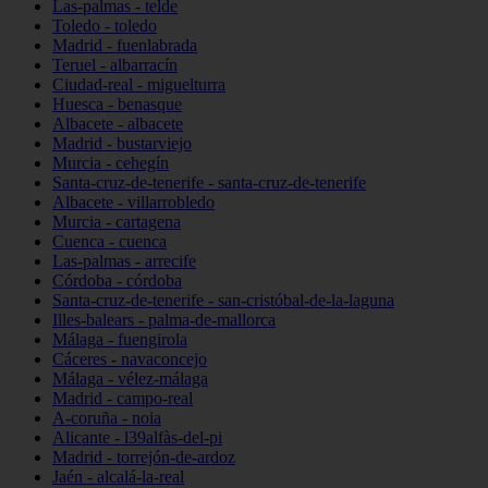
Las-palmas - telde
Toledo - toledo
Madrid - fuenlabrada
Teruel - albarracín
Ciudad-real - miguelturra
Huesca - benasque
Albacete - albacete
Madrid - bustarviejo
Murcia - cehegín
Santa-cruz-de-tenerife - santa-cruz-de-tenerife
Albacete - villarrobledo
Murcia - cartagena
Cuenca - cuenca
Las-palmas - arrecife
Córdoba - córdoba
Santa-cruz-de-tenerife - san-cristóbal-de-la-laguna
Illes-balears - palma-de-mallorca
Málaga - fuengirola
Cáceres - navaconcejo
Málaga - vélez-málaga
Madrid - campo-real
A-coruña - noia
Alicante - l39alfàs-del-pi
Madrid - torrejón-de-ardoz
Jaén - alcalá-la-real