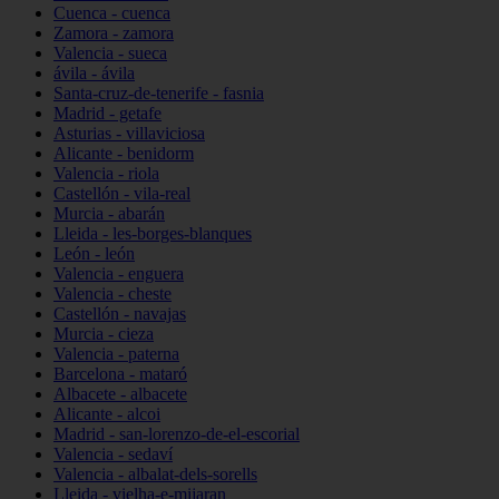
Cuenca - cuenca
Zamora - zamora
Valencia - sueca
ávila - ávila
Santa-cruz-de-tenerife - fasnia
Madrid - getafe
Asturias - villaviciosa
Alicante - benidorm
Valencia - riola
Castellón - vila-real
Murcia - abarán
Lleida - les-borges-blanques
León - león
Valencia - enguera
Valencia - cheste
Castellón - navajas
Murcia - cieza
Valencia - paterna
Barcelona - mataró
Albacete - albacete
Alicante - alcoi
Madrid - san-lorenzo-de-el-escorial
Valencia - sedaví
Valencia - albalat-dels-sorells
Lleida - vielha-e-mijaran