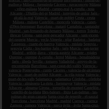
tenerife - san-cristóbal-de-la-laguna
Illes-balears - palma-de-
mallorca
Málaga - fuengirola
Cáceres - navaconcejo
Málaga
- vélez-málaga
Madrid - campo-real
A-coruña - noia
Alicante - l39alfàs-del-pi
Madrid - torrejón-de-ardoz
Jaén -
alcalá-la-real
Valencia - quart-de-poblet
Ceuta - ceuta
Málaga - málaga
Castellón - moncofa
Valencia - canet-
d39en-berenguer
Barcelona - mataró
Cantabria - santander
Madrid - san-fernando-de-henares
Málaga - torrox
Toledo -
illescas
Girona - sant-pere-pescador
Alicante - sant-vicent-
del-raspeig
Murcia - yecla
Almería - níjar
Badajoz - badajoz
Zaragoza - cuarte-de-huerva
Valencia - mislata
Segovia -
segovia
Cádiz - los-barrios
Jaén - jaén
Murcia - san-javier
Madrid - griñón
álava - vitoria-gasteiz
Alicante - rojales
Ourense - ourense
A-coruña - ferrol
Málaga - benalmádena
Jaén - úbeda
Sevilla - tomares
Valladolid - arroyo-de-la-
encomienda
Barcelona - sant-cugat-del-vallès
Valencia -
valencia
Pontevedra - cuntis
Cáceres - valencia-de-alcántara
Valencia - quart-de-poblet
Alicante - la-vila-joiosa
Valencia -
quart-de-les-valls
Salamanca - salamanca
Córdoba - córdoba
Valencia - almàssera
La-rioja - fuenmayor
Valencia - mislata
Albacete - almansa
Girona - torroella-de-montgrí
Castellón -
castelló-de-la-plana
Illes-balears - ibiza
Las-palmas - las-
palmas-de-gran-canaria
Santa-cruz-de-tenerife - el-sauzal
Barcelona - barcelona
Madrid - madrid
Cuenca - cuenca
Zamora - zamora
Valencia - sueca
ávila - ávila
Santa-cruz-