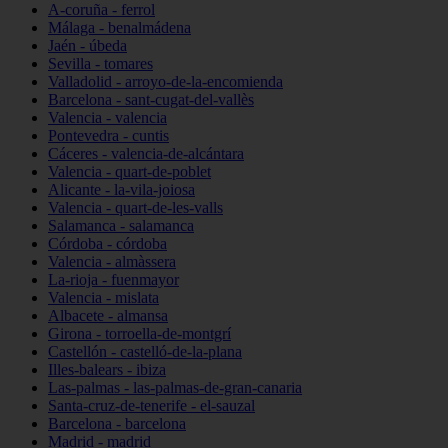
A-coruña - ferrol
Málaga - benalmádena
Jaén - úbeda
Sevilla - tomares
Valladolid - arroyo-de-la-encomienda
Barcelona - sant-cugat-del-vallès
Valencia - valencia
Pontevedra - cuntis
Cáceres - valencia-de-alcántara
Valencia - quart-de-poblet
Alicante - la-vila-joiosa
Valencia - quart-de-les-valls
Salamanca - salamanca
Córdoba - córdoba
Valencia - almàssera
La-rioja - fuenmayor
Valencia - mislata
Albacete - almansa
Girona - torroella-de-montgrí
Castellón - castelló-de-la-plana
Illes-balears - ibiza
Las-palmas - las-palmas-de-gran-canaria
Santa-cruz-de-tenerife - el-sauzal
Barcelona - barcelona
Madrid - madrid