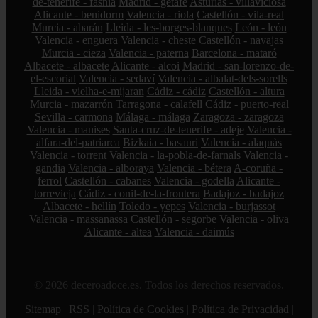
de-tenerife - fasnia
Madrid - getafe
Asturias - villaviciosa
Alicante - benidorm
Valencia - riola
Castellón - vila-real
Murcia - abarán
Lleida - les-borges-blanques
León - león
Valencia - enguera
Valencia - cheste
Castellón - navajas
Murcia - cieza
Valencia - paterna
Barcelona - mataró
Albacete - albacete
Alicante - alcoi
Madrid - san-lorenzo-de-
el-escorial
Valencia - sedaví
Valencia - albalat-dels-sorells
Lleida - vielha-e-mijaran
Cádiz - cádiz
Castellón - altura
Murcia - mazarrón
Tarragona - calafell
Cádiz - puerto-real
Sevilla - carmona
Málaga - málaga
Zaragoza - zaragoza
Valencia - manises
Santa-cruz-de-tenerife - adeje
Valencia -
alfara-del-patriarca
Bizkaia - basauri
Valencia - alaquàs
Valencia - torrent
Valencia - la-pobla-de-farnals
Valencia -
gandia
Valencia - alboraya
Valencia - bétera
A-coruña -
ferrol
Castellón - cabanes
Valencia - godella
Alicante -
torrevieja
Cádiz - conil-de-la-frontera
Badajoz - badajoz
Albacete - hellín
Toledo - yepes
Valencia - burjassot
Valencia - massanassa
Castellón - segorbe
Valencia - oliva
Alicante - altea
Valencia - daimús
© 2026 deceroadoce.es. Todos los derechos reservados.
Sitemap
|
RSS
|
Política de Cookies
|
Política de Privacidad
|