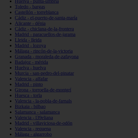
Huelva - punta-umbría
Toledo - bargas
Castellón - torreblanca
Cádiz - el-puerto-de-santa-maría
Alicante - dénia
Cádiz - chiclana-de-la-frontera
Madrid - paracuellos-de-jarama
Lleida - lleida
Madrid - lozoya
Málaga - rincón-de-la-victoria
Granada - moraleda-de-zafayona
Badajoz - mérida
Huelva - huelva
Murcia - san-pedro-del-pinatar
Valencia - alfafar
Madrid - pinto
Girona - torroella-de-montgrí
Huesca - torla
Valencia - la-pobla-de-farnals
Bizkaia - bilbao
Salamanca - salamanca
Valencia - l39eliana
Madrid - villaviciosa-de-odón
Valencia - requena
Málaga - algarrobo