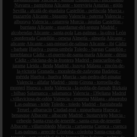
Navarra - pamplona
Alicante - torrevieja
Asturias - gijón
Sevilla - alcalá-de-guadaíra
Castellón - peñíscola
Murcia -
mazarrón
Alicante - bigastro
Valencia - paterna
Valencia -
alboraya
Valencia - catarroja
Murcia - águilas
Castellón -
burriana
Alicante - guardamar-del-segura
Madrid -
alcobendas
Alicante - santa-pola
Las-palmas - la-oliva
León
- ponferrada
Castellón - orpesa
Almería - almería
Alicante -
alicante
Alicante - san-miguel-de-salinas
Alicante - ibi
Cádiz
- barbate
Huelva - punta-umbría
Toledo - bargas
Castellón -
torreblanca
Cádiz - el-puerto-de-santa-maría
Alicante - dénia
Cádiz - chiclana-de-la-frontera
Madrid - paracuellos-de-
jarama
Lleida - lleida
Madrid - lozoya
Málaga - rincón-de-
la-victoria
Granada - moraleda-de-zafayona
Badajoz -
mérida
Huelva - huelva
Murcia - san-pedro-del-pinatar
Valencia - alfafar
Madrid - pinto
Girona - torroella-de-
montgrí
Huesca - torla
Valencia - la-pobla-de-farnals
Bizkaia
- bilbao
Salamanca - salamanca
Valencia - l39eliana
Madrid
- villaviciosa-de-odón
Valencia - requena
Málaga - algarrobo
Las-palmas - telde
Toledo - toledo
Madrid - fuenlabrada
Teruel - albarracín
Ciudad-real - miguelturra
Huesca -
benasque
Albacete - albacete
Madrid - bustarviejo
Murcia -
cehegín
Santa-cruz-de-tenerife - santa-cruz-de-tenerife
Albacete - villarrobledo
Murcia - cartagena
Cuenca - cuenca
Las-palmas - arrecife
Córdoba - córdoba
Santa-cruz-de-