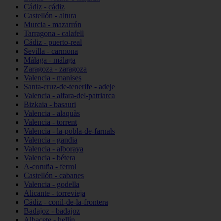
Cádiz - cádiz
Castellón - altura
Murcia - mazarrón
Tarragona - calafell
Cádiz - puerto-real
Sevilla - carmona
Málaga - málaga
Zaragoza - zaragoza
Valencia - manises
Santa-cruz-de-tenerife - adeje
Valencia - alfara-del-patriarca
Bizkaia - basauri
Valencia - alaquàs
Valencia - torrent
Valencia - la-pobla-de-farnals
Valencia - gandia
Valencia - alboraya
Valencia - bétera
A-coruña - ferrol
Castellón - cabanes
Valencia - godella
Alicante - torrevieja
Cádiz - conil-de-la-frontera
Badajoz - badajoz
Albacete - hellín