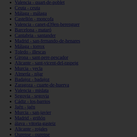
Valencia - quart-de-poblet
Ceuta - ceuta
Málaga - málaga
Castellón - moncofa
Valencia - canet-d39en-berenguer
Barcelona - mataró
Cantabria - santander
Madrid - san-fernando-de-henares
Málaga - torrox
Toledo - illescas
Girona - sant-pere-pescador
Alicante - sant-vicent-del-raspeig
Murcia - yecla
Almería - níjar
Badajoz - badajoz
Zaragoza - cuarte-de-huerva
Valencia - mislata
Segovia - segovia
Cádiz - los-barrios
Jaén - jaén
Murcia - san-javier
Madrid - griñón
álava - vitoria-gasteiz
Alicante - rojales
Ourense - ourense