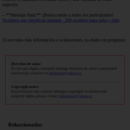
especies.
– **Mensaje final:** ¡Buena suerte a todos los participantes!
Nombres que significan amistad · 200 nombres para niño y niña
Si necesitas más información o aclaraciones, no dudes en preguntar.
Derechos de autor
Si cree que algún contenido infringe derechos de autor o propiedad
intelectual, contacte en
bitelchux@yahoo.es
.
Copyright notice
If you believe any content infringes copyright or intellectual
property rights, please contact
bitelchux@yahoo.es
.
Relaccionados