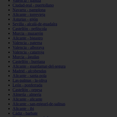
Valencia - gandia
Ciudad-real - puertollano
Navarra - pamplona
Alicante - torrevieja
Asturias - gijón
Sevilla - alcalá-de-guadaíra
Castellón - peñíscola
Murcia - mazarrón
Alicante - bigastro
Valencia - paterna
Valencia - alboraya
Valencia - catarroja
Murcia - águilas
Castellón - burriana
Alicante - guardamar-del-segura
Madrid - alcobendas
Alicante - santa-pola
Las-palmas - la-oliva
León - ponferrada
Castellón - orpesa
Almería - almería
Alicante - alicante
Alicante - san-miguel-de-salinas
Alicante - ibi
Cádiz - barbate