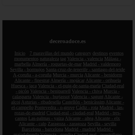
deceroadoce.es
Inicio
7 maravillas del mundo
category
destinos
eventos
monumentos
naturaleza
tag
Valencia - valencia
Málaga -
marbella
Almería - roquetas-de-mar
Madrid - valdemoro
Sevilla - bormujos
Santa-cruz-de-tenerife - santiago-del-teide
A-coruña - a-coruña
Murcia - murcia
Alicante - benidorm
Alicante - finestrat
Almería - mojácar
Alicante - orihuela
Huesca - jaca
Valencia - el-puig-de-santa-maría
Ciudad-real
- picón
Valencia - beniparrell
Valencia - chiva
Murcia -
calasparra
Valencia - burjassot
Valencia - sagunt
Alicante -
alcoi
Asturias - ribadesella
Castellón - benicàssim
Alicante -
el-campello
Pontevedra - o-grove
Cádiz - rota
Madrid - las-
rozas-de-madrid
Ciudad-real - ciudad-real
Madrid - tres-
cantos
Las-palmas - yaiza
Alicante - altea
Alicante - elx
Alicante - calp
Zaragoza - zaragoza
Sevilla - sevilla
Barcelona - barcelona
Madrid - madrid
Madrid -
majadahonda
Valencia - gandia
Ciudad-real - puertollano