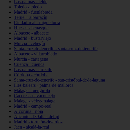
Las-palmas - telde
Toledo - toledo
Madrid - fuenlabrada
Teruel - albarracín
Ciudad-real - miguelturra
Huesca - benasque
Albacete - albacete
Madrid - bustarviejo
Murcia - cehegín
Santa-cruz-de-tenerife - santa-cruz-de-tenerife
Albacete - villarrobledo
Murcia - cartagena
Cuenca - cuenca
Las-palmas - arrecife
Córdoba - córdoba
Santa-cruz-de-tenerife - san-cristóbal-de-la-laguna
Illes-balears - palma-de-mallorca
Málaga - fuengirola
Cáceres - navaconcejo
Málaga - vélez-málaga
Madrid - campo-real
A-coruña - noia
Alicante - l39alfàs-del-pi
Madrid - torrejón-de-ardoz
Jaén - alcalá-la-real