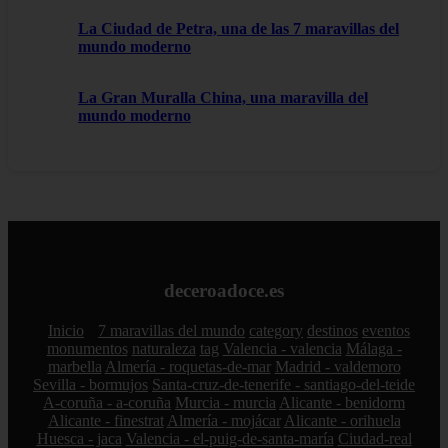
La Ciudad de Petra, una de las 7 maravillas del
mundo moderno
La Gran Muralla China, una maravilla del
mundo moderno
deceroadoce.es
Inicio
7 maravillas del mundo
category
destinos
eventos
monumentos
naturaleza
tag
Valencia - valencia
Málaga -
marbella
Almería - roquetas-de-mar
Madrid - valdemoro
Sevilla - bormujos
Santa-cruz-de-tenerife - santiago-del-teide
A-coruña - a-coruña
Murcia - murcia
Alicante - benidorm
Alicante - finestrat
Almería - mojácar
Alicante - orihuela
Huesca - jaca
Valencia - el-puig-de-santa-maría
Ciudad-real