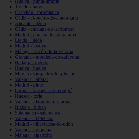
Huelva - punta-umbría
Toledo - bargas
Castellón - torreblanca
Cádiz - el-puerto-de-santa-maría
Alicante - dénia
Cádiz - chiclana-de-la-frontera
Madrid - paracuellos-de-jarama
Lleida - lleida
Madrid - lozoya
Málaga - rincón-de-la-victoria
Granada - moraleda-de-zafayona
Badajoz - mérida
Huelva - huelva
Murcia - san-pedro-del-pinatar
Valencia - alfafar
Madrid - pinto
Girona - torroella-de-montgrí
Huesca - torla
Valencia - la-pobla-de-farnals
Bizkaia - bilbao
Salamanca - salamanca
Valencia - l39eliana
Madrid - villaviciosa-de-odón
Valencia - requena
Málaga - algarrobo