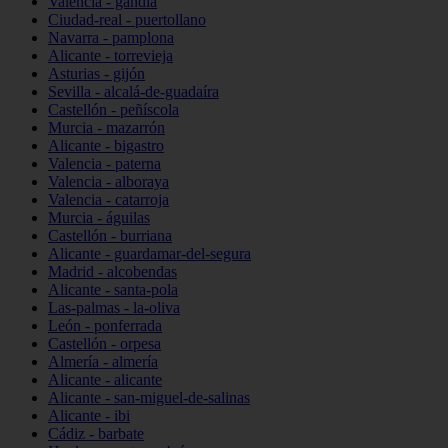
Valencia - gandia
Ciudad-real - puertollano
Navarra - pamplona
Alicante - torrevieja
Asturias - gijón
Sevilla - alcalá-de-guadaíra
Castellón - peñíscola
Murcia - mazarrón
Alicante - bigastro
Valencia - paterna
Valencia - alboraya
Valencia - catarroja
Murcia - águilas
Castellón - burriana
Alicante - guardamar-del-segura
Madrid - alcobendas
Alicante - santa-pola
Las-palmas - la-oliva
León - ponferrada
Castellón - orpesa
Almería - almería
Alicante - alicante
Alicante - san-miguel-de-salinas
Alicante - ibi
Cádiz - barbate