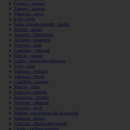
Cuenca - cuenca
Zamora - zamora
Valencia - sueca
ávila - ávila
Santa-cruz-de-tenerife - fasnia
Madrid - getafe
Asturias - villaviciosa
Alicante - benidorm
Valencia - riola
Castellón - vila-real
Murcia - abarán
Lleida - les-borges-blanques
León - león
Valencia - enguera
Valencia - cheste
Castellón - navajas
Murcia - cieza
Valencia - paterna
Barcelona - mataró
Albacete - albacete
Alicante - alcoi
Madrid - san-lorenzo-de-el-escorial
Valencia - sedaví
Valencia - albalat-dels-sorells
Lleida - vielha-e-mijaran