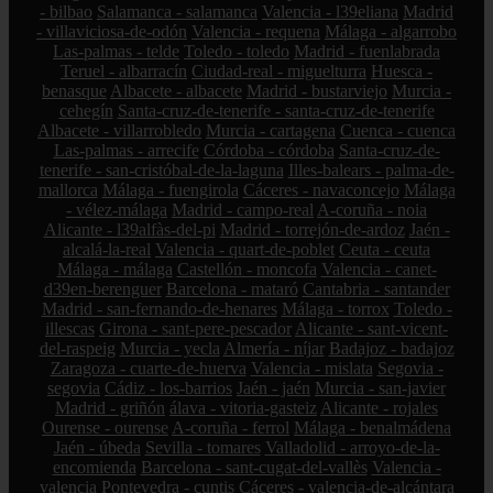
- bilbao
Salamanca - salamanca
Valencia - l39eliana
Madrid
- villaviciosa-de-odón
Valencia - requena
Málaga - algarrobo
Las-palmas - telde
Toledo - toledo
Madrid - fuenlabrada
Teruel - albarracín
Ciudad-real - miguelturra
Huesca -
benasque
Albacete - albacete
Madrid - bustarviejo
Murcia -
cehegín
Santa-cruz-de-tenerife - santa-cruz-de-tenerife
Albacete - villarrobledo
Murcia - cartagena
Cuenca - cuenca
Las-palmas - arrecife
Córdoba - córdoba
Santa-cruz-de-
tenerife - san-cristóbal-de-la-laguna
Illes-balears - palma-de-
mallorca
Málaga - fuengirola
Cáceres - navaconcejo
Málaga
- vélez-málaga
Madrid - campo-real
A-coruña - noia
Alicante - l39alfàs-del-pi
Madrid - torrejón-de-ardoz
Jaén -
alcalá-la-real
Valencia - quart-de-poblet
Ceuta - ceuta
Málaga - málaga
Castellón - moncofa
Valencia - canet-
d39en-berenguer
Barcelona - mataró
Cantabria - santander
Madrid - san-fernando-de-henares
Málaga - torrox
Toledo -
illescas
Girona - sant-pere-pescador
Alicante - sant-vicent-
del-raspeig
Murcia - yecla
Almería - níjar
Badajoz - badajoz
Zaragoza - cuarte-de-huerva
Valencia - mislata
Segovia -
segovia
Cádiz - los-barrios
Jaén - jaén
Murcia - san-javier
Madrid - griñón
álava - vitoria-gasteiz
Alicante - rojales
Ourense - ourense
A-coruña - ferrol
Málaga - benalmádena
Jaén - úbeda
Sevilla - tomares
Valladolid - arroyo-de-la-
encomienda
Barcelona - sant-cugat-del-vallès
Valencia -
valencia
Pontevedra - cuntis
Cáceres - valencia-de-alcántara