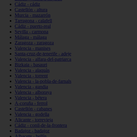
Cádiz - cádiz
Castellón - altura
Murcia - mazarrón
Tarragona - calafell
Cádiz - puerto-real
Sevilla - carmona
Málaga - málaga
Zaragoza - zaragoza
Valencia - manises
Santa-cruz-de-tenerife - adeje
Valencia - alfara-del-patriarca
Bizkaia - basauri
Valencia - alaquàs
Valencia - torrent
Valencia - la-pobla-de-farnals
Valencia - gandia
Valencia - alboraya
Valencia - bétera
A-coruña - ferrol
Castellón - cabanes
Valencia - godella
Alicante - torrevieja
Cádiz - conil-de-la-frontera
Badajoz - badajoz
Albacete - hellín