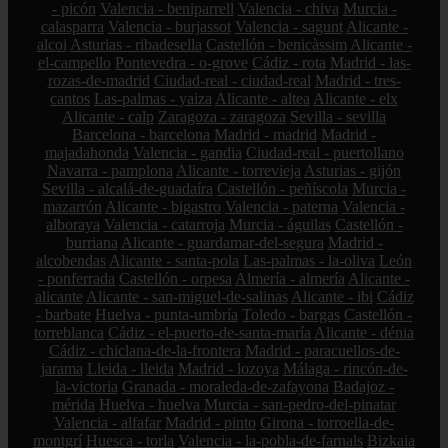
- picón
Valencia - beniparrell
Valencia - chiva
Murcia -
calasparra
Valencia - burjassot
Valencia - sagunt
Alicante -
alcoi
Asturias - ribadesella
Castellón - benicàssim
Alicante -
el-campello
Pontevedra - o-grove
Cádiz - rota
Madrid - las-
rozas-de-madrid
Ciudad-real - ciudad-real
Madrid - tres-
cantos
Las-palmas - yaiza
Alicante - altea
Alicante - elx
Alicante - calp
Zaragoza - zaragoza
Sevilla - sevilla
Barcelona - barcelona
Madrid - madrid
Madrid -
majadahonda
Valencia - gandia
Ciudad-real - puertollano
Navarra - pamplona
Alicante - torrevieja
Asturias - gijón
Sevilla - alcalá-de-guadaíra
Castellón - peñíscola
Murcia -
mazarrón
Alicante - bigastro
Valencia - paterna
Valencia -
alboraya
Valencia - catarroja
Murcia - águilas
Castellón -
burriana
Alicante - guardamar-del-segura
Madrid -
alcobendas
Alicante - santa-pola
Las-palmas - la-oliva
León
- ponferrada
Castellón - orpesa
Almería - almería
Alicante -
alicante
Alicante - san-miguel-de-salinas
Alicante - ibi
Cádiz
- barbate
Huelva - punta-umbría
Toledo - bargas
Castellón -
torreblanca
Cádiz - el-puerto-de-santa-maría
Alicante - dénia
Cádiz - chiclana-de-la-frontera
Madrid - paracuellos-de-
jarama
Lleida - lleida
Madrid - lozoya
Málaga - rincón-de-
la-victoria
Granada - moraleda-de-zafayona
Badajoz -
mérida
Huelva - huelva
Murcia - san-pedro-del-pinatar
Valencia - alfafar
Madrid - pinto
Girona - torroella-de-
montgrí
Huesca - torla
Valencia - la-pobla-de-farnals
Bizkaia