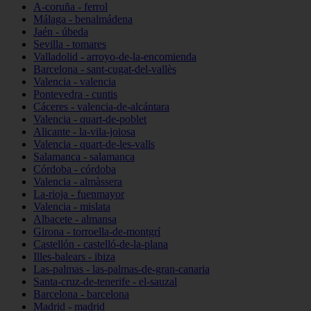
A-coruña - ferrol
Málaga - benalmádena
Jaén - úbeda
Sevilla - tomares
Valladolid - arroyo-de-la-encomienda
Barcelona - sant-cugat-del-vallès
Valencia - valencia
Pontevedra - cuntis
Cáceres - valencia-de-alcántara
Valencia - quart-de-poblet
Alicante - la-vila-joiosa
Valencia - quart-de-les-valls
Salamanca - salamanca
Córdoba - córdoba
Valencia - almàssera
La-rioja - fuenmayor
Valencia - mislata
Albacete - almansa
Girona - torroella-de-montgrí
Castellón - castelló-de-la-plana
Illes-balears - ibiza
Las-palmas - las-palmas-de-gran-canaria
Santa-cruz-de-tenerife - el-sauzal
Barcelona - barcelona
Madrid - madrid