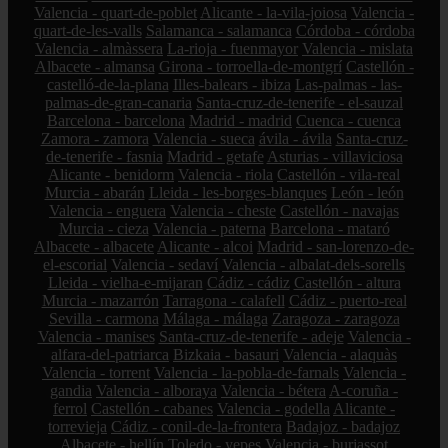
Valencia - quart-de-poblet
Alicante - la-vila-joiosa
Valencia -
quart-de-les-valls
Salamanca - salamanca
Córdoba - córdoba
Valencia - almàssera
La-rioja - fuenmayor
Valencia - mislata
Albacete - almansa
Girona - torroella-de-montgrí
Castellón -
castelló-de-la-plana
Illes-balears - ibiza
Las-palmas - las-
palmas-de-gran-canaria
Santa-cruz-de-tenerife - el-sauzal
Barcelona - barcelona
Madrid - madrid
Cuenca - cuenca
Zamora - zamora
Valencia - sueca
ávila - ávila
Santa-cruz-
de-tenerife - fasnia
Madrid - getafe
Asturias - villaviciosa
Alicante - benidorm
Valencia - riola
Castellón - vila-real
Murcia - abarán
Lleida - les-borges-blanques
León - león
Valencia - enguera
Valencia - cheste
Castellón - navajas
Murcia - cieza
Valencia - paterna
Barcelona - mataró
Albacete - albacete
Alicante - alcoi
Madrid - san-lorenzo-de-
el-escorial
Valencia - sedaví
Valencia - albalat-dels-sorells
Lleida - vielha-e-mijaran
Cádiz - cádiz
Castellón - altura
Murcia - mazarrón
Tarragona - calafell
Cádiz - puerto-real
Sevilla - carmona
Málaga - málaga
Zaragoza - zaragoza
Valencia - manises
Santa-cruz-de-tenerife - adeje
Valencia -
alfara-del-patriarca
Bizkaia - basauri
Valencia - alaquàs
Valencia - torrent
Valencia - la-pobla-de-farnals
Valencia -
gandia
Valencia - alboraya
Valencia - bétera
A-coruña -
ferrol
Castellón - cabanes
Valencia - godella
Alicante -
torrevieja
Cádiz - conil-de-la-frontera
Badajoz - badajoz
Albacete - hellín
Toledo - yepes
Valencia - burjassot