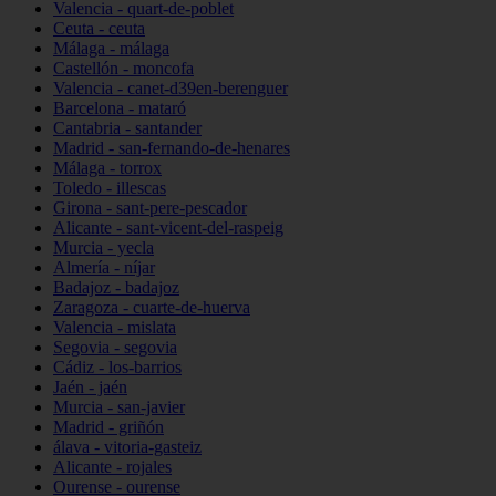
Valencia - quart-de-poblet
Ceuta - ceuta
Málaga - málaga
Castellón - moncofa
Valencia - canet-d39en-berenguer
Barcelona - mataró
Cantabria - santander
Madrid - san-fernando-de-henares
Málaga - torrox
Toledo - illescas
Girona - sant-pere-pescador
Alicante - sant-vicent-del-raspeig
Murcia - yecla
Almería - níjar
Badajoz - badajoz
Zaragoza - cuarte-de-huerva
Valencia - mislata
Segovia - segovia
Cádiz - los-barrios
Jaén - jaén
Murcia - san-javier
Madrid - griñón
álava - vitoria-gasteiz
Alicante - rojales
Ourense - ourense