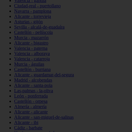
Valencia - gandia
Ciudad-real - puertollano
Navarra - pamplona
Alicante - torrevieja
Asturias - gijón
Sevilla - alcalá-de-guadaíra
Castellón - peñíscola
Murcia - mazarrón
Alicante - bigastro
Valencia - paterna
Valencia - alboraya
Valencia - catarroja
Murcia - águilas
Castellón - burriana
Alicante - guardamar-del-segura
Madrid - alcobendas
Alicante - santa-pola
Las-palmas - la-oliva
León - ponferrada
Castellón - orpesa
Almería - almería
Alicante - alicante
Alicante - san-miguel-de-salinas
Alicante - ibi
Cádiz - barbate