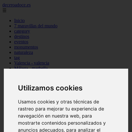
deceroadoce.es
☰
Inicio
7 maravillas del mundo
category
destinos
eventos
monumentos
naturaleza
tag
Valencia - valencia
Málaga - marbella
Almería - roquetas-de-mar
Madrid - valdemoro
Sevilla - bormujos
Utilizamos cookies
Santa-cruz-de-tenerife - santiago-del-teide
A-coruña - a-coruña
Murcia - murcia
Usamos cookies y otras técnicas de
Alicante - benidorm
rastreo para mejorar tu experiencia de
Alicante - finestrat
navegación en nuestra web, para
Almería - mojácar
Alicante - orihuela
mostrarte contenidos personalizados y
Huesca - jaca
anuncios adecuados, para analizar el
Valencia - el-puig-de-santa-maría