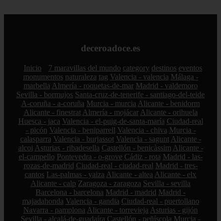
deceroadoce.es
Inicio
7 maravillas del mundo
category
destinos
eventos
monumentos
naturaleza
tag
Valencia - valencia
Málaga -
marbella
Almería - roquetas-de-mar
Madrid - valdemoro
Sevilla - bormujos
Santa-cruz-de-tenerife - santiago-del-teide
A-coruña - a-coruña
Murcia - murcia
Alicante - benidorm
Alicante - finestrat
Almería - mojácar
Alicante - orihuela
Huesca - jaca
Valencia - el-puig-de-santa-maría
Ciudad-real
- picón
Valencia - beniparrell
Valencia - chiva
Murcia -
calasparra
Valencia - burjassot
Valencia - sagunt
Alicante -
alcoi
Asturias - ribadesella
Castellón - benicàssim
Alicante -
el-campello
Pontevedra - o-grove
Cádiz - rota
Madrid - las-
rozas-de-madrid
Ciudad-real - ciudad-real
Madrid - tres-
cantos
Las-palmas - yaiza
Alicante - altea
Alicante - elx
Alicante - calp
Zaragoza - zaragoza
Sevilla - sevilla
Barcelona - barcelona
Madrid - madrid
Madrid -
majadahonda
Valencia - gandia
Ciudad-real - puertollano
Navarra - pamplona
Alicante - torrevieja
Asturias - gijón
Sevilla - alcalá-de-guadaíra
Castellón - peñíscola
Murcia -