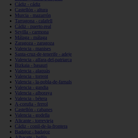
Cádiz - cádiz
Castellón - altura
Murcia - mazarrón
Tarragona - calafell
Cádiz - puerto-real
Sevilla - carmona
Málaga - málaga
Zaragoza - zaragoza
Valencia - manises
Santa-cruz-de-tenerife - adeje
Valencia - alfara-del-patriarca
Bizkaia - basauri
Valencia - alaquàs
Valencia - torrent
Valencia - la-pobla-de-farnals
Valencia - gandia
Valencia - alboraya
Valencia - bétera
A-coruña - ferrol
Castellón - cabanes
Valencia - godella
Alicante - torrevieja
Cádiz - conil-de-la-frontera
Badajoz - badajoz
Albacete - hellín