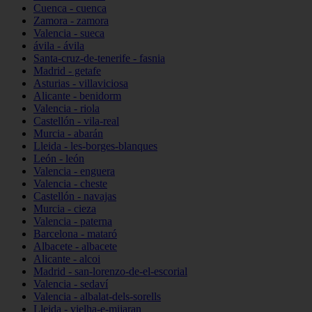
Cuenca - cuenca
Zamora - zamora
Valencia - sueca
ávila - ávila
Santa-cruz-de-tenerife - fasnia
Madrid - getafe
Asturias - villaviciosa
Alicante - benidorm
Valencia - riola
Castellón - vila-real
Murcia - abarán
Lleida - les-borges-blanques
León - león
Valencia - enguera
Valencia - cheste
Castellón - navajas
Murcia - cieza
Valencia - paterna
Barcelona - mataró
Albacete - albacete
Alicante - alcoi
Madrid - san-lorenzo-de-el-escorial
Valencia - sedaví
Valencia - albalat-dels-sorells
Lleida - vielha-e-mijaran