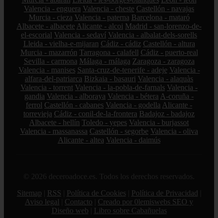
Valencia - enguera
Valencia - cheste
Castellón - navajas
Murcia - cieza
Valencia - paterna
Barcelona - mataró
Albacete - albacete
Alicante - alcoi
Madrid - san-lorenzo-de-
el-escorial
Valencia - sedaví
Valencia - albalat-dels-sorells
Lleida - vielha-e-mijaran
Cádiz - cádiz
Castellón - altura
Murcia - mazarrón
Tarragona - calafell
Cádiz - puerto-real
Sevilla - carmona
Málaga - málaga
Zaragoza - zaragoza
Valencia - manises
Santa-cruz-de-tenerife - adeje
Valencia -
alfara-del-patriarca
Bizkaia - basauri
Valencia - alaquàs
Valencia - torrent
Valencia - la-pobla-de-farnals
Valencia -
gandia
Valencia - alboraya
Valencia - bétera
A-coruña -
ferrol
Castellón - cabanes
Valencia - godella
Alicante -
torrevieja
Cádiz - conil-de-la-frontera
Badajoz - badajoz
Albacete - hellín
Toledo - yepes
Valencia - burjassot
Valencia - massanassa
Castellón - segorbe
Valencia - oliva
Alicante - altea
Valencia - daimús
© 2026 deceroadoce.es. Todos los derechos reservados.
Sitemap
|
RSS
|
Política de Cookies
|
Política de Privacidad
|
Aviso legal
|
Contacto
|
Creado por 0lemiswebs SEO y
Diseño web
|
Libro sobre Cabañuelas