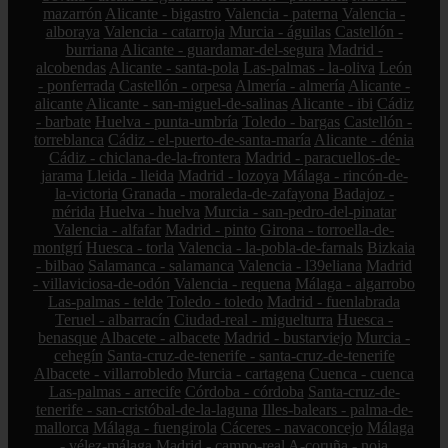
mazarrón
Alicante - bigastro
Valencia - paterna
Valencia -
alboraya
Valencia - catarroja
Murcia - águilas
Castellón -
burriana
Alicante - guardamar-del-segura
Madrid -
alcobendas
Alicante - santa-pola
Las-palmas - la-oliva
León
- ponferrada
Castellón - orpesa
Almería - almería
Alicante -
alicante
Alicante - san-miguel-de-salinas
Alicante - ibi
Cádiz
- barbate
Huelva - punta-umbría
Toledo - bargas
Castellón -
torreblanca
Cádiz - el-puerto-de-santa-maría
Alicante - dénia
Cádiz - chiclana-de-la-frontera
Madrid - paracuellos-de-
jarama
Lleida - lleida
Madrid - lozoya
Málaga - rincón-de-
la-victoria
Granada - moraleda-de-zafayona
Badajoz -
mérida
Huelva - huelva
Murcia - san-pedro-del-pinatar
Valencia - alfafar
Madrid - pinto
Girona - torroella-de-
montgrí
Huesca - torla
Valencia - la-pobla-de-farnals
Bizkaia
- bilbao
Salamanca - salamanca
Valencia - l39eliana
Madrid
- villaviciosa-de-odón
Valencia - requena
Málaga - algarrobo
Las-palmas - telde
Toledo - toledo
Madrid - fuenlabrada
Teruel - albarracín
Ciudad-real - miguelturra
Huesca -
benasque
Albacete - albacete
Madrid - bustarviejo
Murcia -
cehegín
Santa-cruz-de-tenerife - santa-cruz-de-tenerife
Albacete - villarrobledo
Murcia - cartagena
Cuenca - cuenca
Las-palmas - arrecife
Córdoba - córdoba
Santa-cruz-de-
tenerife - san-cristóbal-de-la-laguna
Illes-balears - palma-de-
mallorca
Málaga - fuengirola
Cáceres - navaconcejo
Málaga
- vélez-málaga
Madrid - campo-real
A-coruña - noia