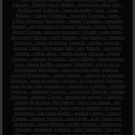
Alicante - l39alfàs-del-pi
Madrid - torrejón-de-ardoz
Jaén -
alcalá-la-real
Valencia - quart-de-poblet
Ceuta - ceuta
Málaga - málaga
Castellón - moncofa
Valencia - canet-
d39en-berenguer
Barcelona - mataró
Cantabria - santander
Madrid - san-fernando-de-henares
Málaga - torrox
Toledo -
illescas
Girona - sant-pere-pescador
Alicante - sant-vicent-
del-raspeig
Murcia - yecla
Almería - níjar
Badajoz - badajoz
Zaragoza - cuarte-de-huerva
Valencia - mislata
Segovia -
segovia
Cádiz - los-barrios
Jaén - jaén
Murcia - san-javier
Madrid - griñón
álava - vitoria-gasteiz
Alicante - rojales
Ourense - ourense
A-coruña - ferrol
Málaga - benalmádena
Jaén - úbeda
Sevilla - tomares
Valladolid - arroyo-de-la-
encomienda
Barcelona - sant-cugat-del-vallès
Valencia -
valencia
Pontevedra - cuntis
Cáceres - valencia-de-alcántara
Valencia - quart-de-poblet
Alicante - la-vila-joiosa
Valencia -
quart-de-les-valls
Salamanca - salamanca
Córdoba - córdoba
Valencia - almàssera
La-rioja - fuenmayor
Valencia - mislata
Albacete - almansa
Girona - torroella-de-montgrí
Castellón -
castelló-de-la-plana
Illes-balears - ibiza
Las-palmas - las-
palmas-de-gran-canaria
Santa-cruz-de-tenerife - el-sauzal
Barcelona - barcelona
Madrid - madrid
Cuenca - cuenca
Zamora - zamora
Valencia - sueca
ávila - ávila
Santa-cruz-
de-tenerife - fasnia
Madrid - getafe
Asturias - villaviciosa
Alicante - benidorm
Valencia - riola
Castellón - vila-real
Murcia - abarán
Lleida - les-borges-blanques
León - león