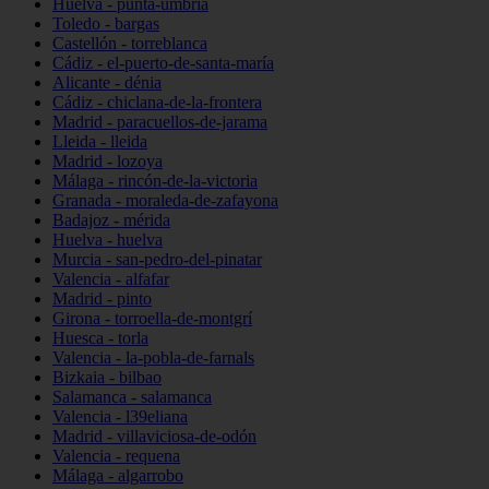
Huelva - punta-umbría
Toledo - bargas
Castellón - torreblanca
Cádiz - el-puerto-de-santa-maría
Alicante - dénia
Cádiz - chiclana-de-la-frontera
Madrid - paracuellos-de-jarama
Lleida - lleida
Madrid - lozoya
Málaga - rincón-de-la-victoria
Granada - moraleda-de-zafayona
Badajoz - mérida
Huelva - huelva
Murcia - san-pedro-del-pinatar
Valencia - alfafar
Madrid - pinto
Girona - torroella-de-montgrí
Huesca - torla
Valencia - la-pobla-de-farnals
Bizkaia - bilbao
Salamanca - salamanca
Valencia - l39eliana
Madrid - villaviciosa-de-odón
Valencia - requena
Málaga - algarrobo