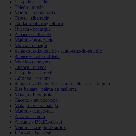
Las-palmas - telde
Toledo - toledo
Madrid - fuenlabrada
Teruel - albarracín
Ciudad-real - miguelturra
Huesca - benasque
Albacete - albacete
Madrid - bustarviejo
Murcia - cehegín
Santa-cruz-de-tenerife - santa-cruz-de-tenerife
Albacete - villarrobledo
Murcia - cartagena
Cuenca - cuenca
Las-palmas - arrecife
Córdoba - córdoba
Santa-cruz-de-tenerife - san-cristóbal-de-la-laguna
Illes-balears - palma-de-mallorca
Málaga - fuengirola
Cáceres - navaconcejo
Málaga - vélez-málaga
Madrid - campo-real
A-coruña - noia
Alicante - l39alfàs-del-pi
Madrid - torrejón-de-ardoz
Jaén - alcalá-la-real