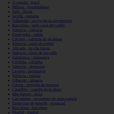
A-coruña - ferrol
Málaga - benalmádena
Jaén - úbeda
Sevilla - tomares
Valladolid - arroyo-de-la-encomienda
Barcelona - sant-cugat-del-vallès
Valencia - valencia
Pontevedra - cuntis
Cáceres - valencia-de-alcántara
Valencia - quart-de-poblet
Alicante - la-vila-joiosa
Valencia - quart-de-les-valls
Salamanca - salamanca
Córdoba - córdoba
Valencia - almàssera
La-rioja - fuenmayor
Valencia - mislata
Albacete - almansa
Girona - torroella-de-montgrí
Castellón - castelló-de-la-plana
Illes-balears - ibiza
Las-palmas - las-palmas-de-gran-canaria
Santa-cruz-de-tenerife - el-sauzal
Barcelona - barcelona
Madrid - madrid