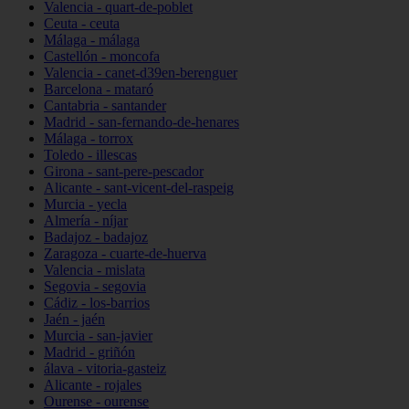
Valencia - quart-de-poblet
Ceuta - ceuta
Málaga - málaga
Castellón - moncofa
Valencia - canet-d39en-berenguer
Barcelona - mataró
Cantabria - santander
Madrid - san-fernando-de-henares
Málaga - torrox
Toledo - illescas
Girona - sant-pere-pescador
Alicante - sant-vicent-del-raspeig
Murcia - yecla
Almería - níjar
Badajoz - badajoz
Zaragoza - cuarte-de-huerva
Valencia - mislata
Segovia - segovia
Cádiz - los-barrios
Jaén - jaén
Murcia - san-javier
Madrid - griñón
álava - vitoria-gasteiz
Alicante - rojales
Ourense - ourense