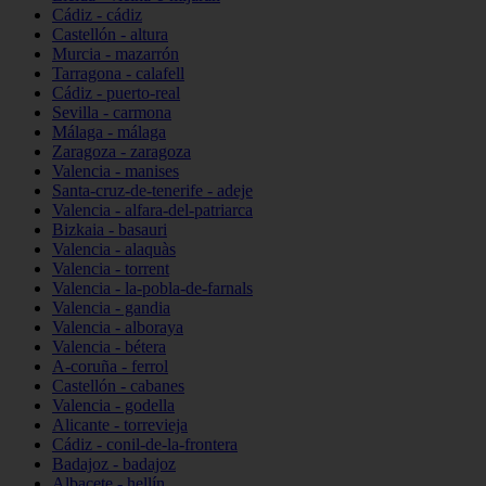
Cádiz - cádiz
Castellón - altura
Murcia - mazarrón
Tarragona - calafell
Cádiz - puerto-real
Sevilla - carmona
Málaga - málaga
Zaragoza - zaragoza
Valencia - manises
Santa-cruz-de-tenerife - adeje
Valencia - alfara-del-patriarca
Bizkaia - basauri
Valencia - alaquàs
Valencia - torrent
Valencia - la-pobla-de-farnals
Valencia - gandia
Valencia - alboraya
Valencia - bétera
A-coruña - ferrol
Castellón - cabanes
Valencia - godella
Alicante - torrevieja
Cádiz - conil-de-la-frontera
Badajoz - badajoz
Albacete - hellín