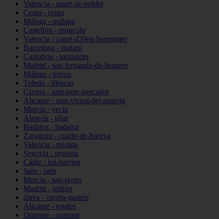
Valencia - quart-de-poblet
Ceuta - ceuta
Málaga - málaga
Castellón - moncofa
Valencia - canet-d39en-berenguer
Barcelona - mataró
Cantabria - santander
Madrid - san-fernando-de-henares
Málaga - torrox
Toledo - illescas
Girona - sant-pere-pescador
Alicante - sant-vicent-del-raspeig
Murcia - yecla
Almería - níjar
Badajoz - badajoz
Zaragoza - cuarte-de-huerva
Valencia - mislata
Segovia - segovia
Cádiz - los-barrios
Jaén - jaén
Murcia - san-javier
Madrid - griñón
álava - vitoria-gasteiz
Alicante - rojales
Ourense - ourense