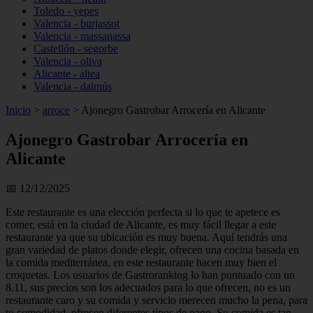
Toledo - yepes
Valencia - burjassot
Valencia - massanassa
Castellón - segorbe
Valencia - oliva
Alicante - altea
Valencia - daimús
Inicio
>
arroce
>
Ajonegro Gastrobar Arrocería en Alicante
Ajonegro Gastrobar Arrocería en
Alicante
📅 12/12/2025
Este restaurante es una elección perfecta si lo que te apetece es
comer, está en la ciudad de Alicante, es muy fácil llegar a este
restaurante ya que su ubicación es muy buena. Aquí tendrás una
gran variedad de platos donde elegir, ofrecen una cocina basada en
la comida mediterránea, en este restaurante hacen muy bien el
croquetas. Los usuarios de Gastroranking lo han puntuado con un
8.11, sus precios son los adecuados para lo que ofrecen, no es un
restaurante caro y su comida y servicio merecen mucho la pena, para
tu comodidad, ofrecen diferentes tipos de pago. Su comida es tan