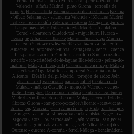
mérida
Huelva - huelva
Murcia - san-pedro-del-pinatar
Valencia - alfafar
Madrid - pinto
Girona - torroella-de-
montgrí
Huesca - torla
Valencia - la-pobla-de-farnals
Bizkaia
- bilbao
Salamanca - salamanca
Valencia - l39eliana
Madrid
- villaviciosa-de-odón
Valencia - requena
Málaga - algarrobo
Las-palmas - telde
Toledo - toledo
Madrid - fuenlabrada
Teruel - albarracín
Ciudad-real - miguelturra
Huesca -
benasque
Albacete - albacete
Madrid - bustarviejo
Murcia -
cehegín
Santa-cruz-de-tenerife - santa-cruz-de-tenerife
Albacete - villarrobledo
Murcia - cartagena
Cuenca - cuenca
Las-palmas - arrecife
Córdoba - córdoba
Santa-cruz-de-
tenerife - san-cristóbal-de-la-laguna
Illes-balears - palma-de-
mallorca
Málaga - fuengirola
Cáceres - navaconcejo
Málaga
- vélez-málaga
Madrid - campo-real
A-coruña - noia
Alicante - l39alfàs-del-pi
Madrid - torrejón-de-ardoz
Jaén -
alcalá-la-real
Valencia - quart-de-poblet
Ceuta - ceuta
Málaga - málaga
Castellón - moncofa
Valencia - canet-
d39en-berenguer
Barcelona - mataró
Cantabria - santander
Madrid - san-fernando-de-henares
Málaga - torrox
Toledo -
illescas
Girona - sant-pere-pescador
Alicante - sant-vicent-
del-raspeig
Murcia - yecla
Almería - níjar
Badajoz - badajoz
Zaragoza - cuarte-de-huerva
Valencia - mislata
Segovia -
segovia
Cádiz - los-barrios
Jaén - jaén
Murcia - san-javier
Madrid - griñón
álava - vitoria-gasteiz
Alicante - rojales
Ourense - ourense
A-coruña - ferrol
Málaga - benalmádena