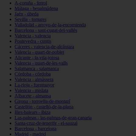
A-coruña - ferrol
Málaga - benalmádena
Jaén - úbeda
Sevilla - tomares
Valladolid - arroyo-de-la-encomienda
Barcelona - sant-cugat-del-vallès
Valencia - valencia
Pontevedra - cuntis
Cáceres - valencia-de-alcántara
Valencia - quart-de-poblet
Alicante - la-vila-joiosa
Valencia - quart-de-les-valls
Salamanca - salamanca
Córdoba - córdoba
Valencia - almàssera
La-rioja - fuenmayor
Valencia - mislata
Albacete - almansa
Girona - torroella-de-montgrí
Castellón - castelló-de-la-plana
Illes-balears - ibiza
Las-palmas - las-palmas-de-gran-canaria
Santa-cruz-de-tenerife - el-sauzal
Barcelona - barcelona
Madrid - madrid