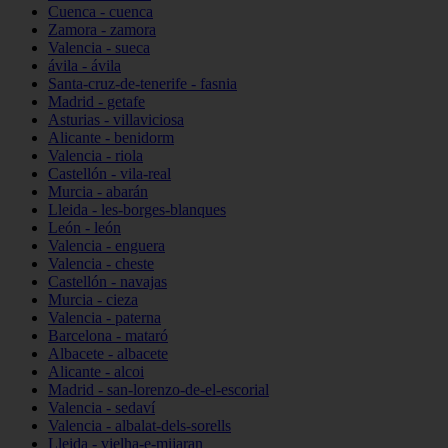
Cuenca - cuenca
Zamora - zamora
Valencia - sueca
ávila - ávila
Santa-cruz-de-tenerife - fasnia
Madrid - getafe
Asturias - villaviciosa
Alicante - benidorm
Valencia - riola
Castellón - vila-real
Murcia - abarán
Lleida - les-borges-blanques
León - león
Valencia - enguera
Valencia - cheste
Castellón - navajas
Murcia - cieza
Valencia - paterna
Barcelona - mataró
Albacete - albacete
Alicante - alcoi
Madrid - san-lorenzo-de-el-escorial
Valencia - sedaví
Valencia - albalat-dels-sorells
Lleida - vielha-e-mijaran