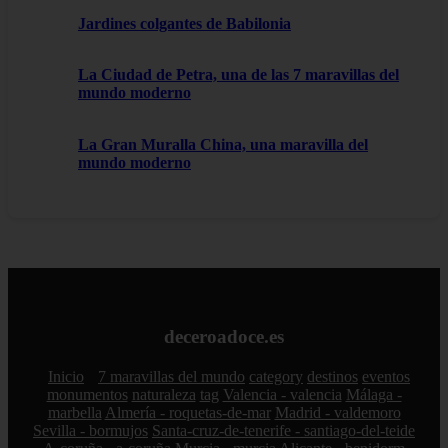
Jardines colgantes de Babilonia
La Ciudad de Petra, una de las 7 maravillas del
mundo moderno
La Gran Muralla China, una maravilla del
mundo moderno
deceroadoce.es
Inicio
7 maravillas del mundo
category
destinos
eventos
monumentos
naturaleza
tag
Valencia - valencia
Málaga -
marbella
Almería - roquetas-de-mar
Madrid - valdemoro
Sevilla - bormujos
Santa-cruz-de-tenerife - santiago-del-teide