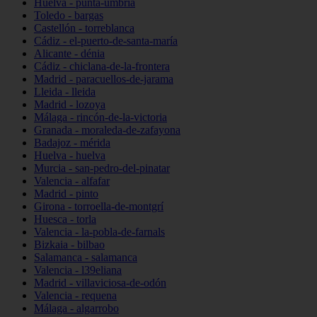
Huelva - punta-umbría
Toledo - bargas
Castellón - torreblanca
Cádiz - el-puerto-de-santa-maría
Alicante - dénia
Cádiz - chiclana-de-la-frontera
Madrid - paracuellos-de-jarama
Lleida - lleida
Madrid - lozoya
Málaga - rincón-de-la-victoria
Granada - moraleda-de-zafayona
Badajoz - mérida
Huelva - huelva
Murcia - san-pedro-del-pinatar
Valencia - alfafar
Madrid - pinto
Girona - torroella-de-montgrí
Huesca - torla
Valencia - la-pobla-de-farnals
Bizkaia - bilbao
Salamanca - salamanca
Valencia - l39eliana
Madrid - villaviciosa-de-odón
Valencia - requena
Málaga - algarrobo