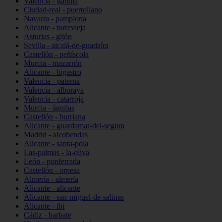
Valencia - gandia
Ciudad-real - puertollano
Navarra - pamplona
Alicante - torrevieja
Asturias - gijón
Sevilla - alcalá-de-guadaíra
Castellón - peñíscola
Murcia - mazarrón
Alicante - bigastro
Valencia - paterna
Valencia - alboraya
Valencia - catarroja
Murcia - águilas
Castellón - burriana
Alicante - guardamar-del-segura
Madrid - alcobendas
Alicante - santa-pola
Las-palmas - la-oliva
León - ponferrada
Castellón - orpesa
Almería - almería
Alicante - alicante
Alicante - san-miguel-de-salinas
Alicante - ibi
Cádiz - barbate