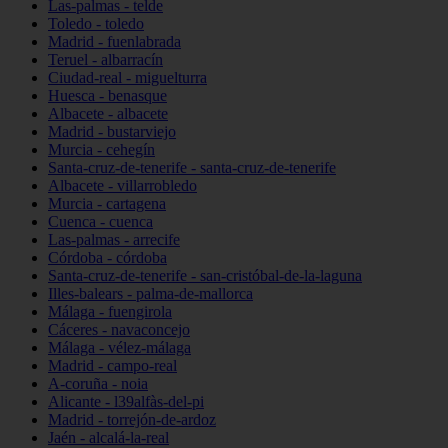
Las-palmas - telde
Toledo - toledo
Madrid - fuenlabrada
Teruel - albarracín
Ciudad-real - miguelturra
Huesca - benasque
Albacete - albacete
Madrid - bustarviejo
Murcia - cehegín
Santa-cruz-de-tenerife - santa-cruz-de-tenerife
Albacete - villarrobledo
Murcia - cartagena
Cuenca - cuenca
Las-palmas - arrecife
Córdoba - córdoba
Santa-cruz-de-tenerife - san-cristóbal-de-la-laguna
Illes-balears - palma-de-mallorca
Málaga - fuengirola
Cáceres - navaconcejo
Málaga - vélez-málaga
Madrid - campo-real
A-coruña - noia
Alicante - l39alfàs-del-pi
Madrid - torrejón-de-ardoz
Jaén - alcalá-la-real