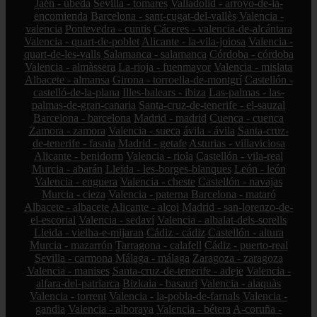
Jaén - úbeda
Sevilla - tomares
Valladolid - arroyo-de-la-
encomienda
Barcelona - sant-cugat-del-vallès
Valencia -
valencia
Pontevedra - cuntis
Cáceres - valencia-de-alcántara
Valencia - quart-de-poblet
Alicante - la-vila-joiosa
Valencia -
quart-de-les-valls
Salamanca - salamanca
Córdoba - córdoba
Valencia - almàssera
La-rioja - fuenmayor
Valencia - mislata
Albacete - almansa
Girona - torroella-de-montgrí
Castellón -
castelló-de-la-plana
Illes-balears - ibiza
Las-palmas - las-
palmas-de-gran-canaria
Santa-cruz-de-tenerife - el-sauzal
Barcelona - barcelona
Madrid - madrid
Cuenca - cuenca
Zamora - zamora
Valencia - sueca
ávila - ávila
Santa-cruz-
de-tenerife - fasnia
Madrid - getafe
Asturias - villaviciosa
Alicante - benidorm
Valencia - riola
Castellón - vila-real
Murcia - abarán
Lleida - les-borges-blanques
León - león
Valencia - enguera
Valencia - cheste
Castellón - navajas
Murcia - cieza
Valencia - paterna
Barcelona - mataró
Albacete - albacete
Alicante - alcoi
Madrid - san-lorenzo-de-
el-escorial
Valencia - sedaví
Valencia - albalat-dels-sorells
Lleida - vielha-e-mijaran
Cádiz - cádiz
Castellón - altura
Murcia - mazarrón
Tarragona - calafell
Cádiz - puerto-real
Sevilla - carmona
Málaga - málaga
Zaragoza - zaragoza
Valencia - manises
Santa-cruz-de-tenerife - adeje
Valencia -
alfara-del-patriarca
Bizkaia - basauri
Valencia - alaquàs
Valencia - torrent
Valencia - la-pobla-de-farnals
Valencia -
gandia
Valencia - alboraya
Valencia - bétera
A-coruña -