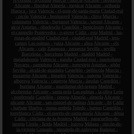
A-coruña - a-coruña
Murcia - murcia
Alicante - benidorm
Alicante - finestrat
Almería - mojácar
Alicante - orihuela
Huesca - jaca
Valencia - el-puig-de-santa-maría
Ciudad-real
- picón
Valencia - beniparrell
Valencia - chiva
Murcia -
calasparra
Valencia - burjassot
Valencia - sagunt
Alicante -
alcoi
Asturias - ribadesella
Castellón - benicàssim
Alicante -
el-campello
Pontevedra - o-grove
Cádiz - rota
Madrid - las-
rozas-de-madrid
Ciudad-real - ciudad-real
Madrid - tres-
cantos
Las-palmas - yaiza
Alicante - altea
Alicante - elx
Alicante - calp
Zaragoza - zaragoza
Sevilla - sevilla
Barcelona - barcelona
Madrid - madrid
Madrid -
majadahonda
Valencia - gandia
Ciudad-real - puertollano
Navarra - pamplona
Alicante - torrevieja
Asturias - gijón
Sevilla - alcalá-de-guadaíra
Castellón - peñíscola
Murcia -
mazarrón
Alicante - bigastro
Valencia - paterna
Valencia -
alboraya
Valencia - catarroja
Murcia - águilas
Castellón -
burriana
Alicante - guardamar-del-segura
Madrid -
alcobendas
Alicante - santa-pola
Las-palmas - la-oliva
León
- ponferrada
Castellón - orpesa
Almería - almería
Alicante -
alicante
Alicante - san-miguel-de-salinas
Alicante - ibi
Cádiz
- barbate
Huelva - punta-umbría
Toledo - bargas
Castellón -
torreblanca
Cádiz - el-puerto-de-santa-maría
Alicante - dénia
Cádiz - chiclana-de-la-frontera
Madrid - paracuellos-de-
jarama
Lleida - lleida
Madrid - lozoya
Málaga - rincón-de-
la-victoria
Granada - moraleda-de-zafayona
Badajoz -