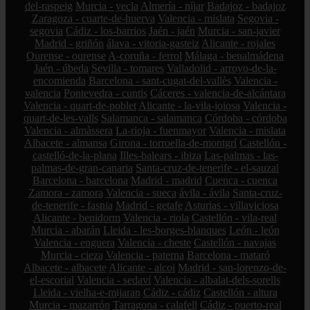
del-raspeig
Murcia - yecla
Almería - níjar
Badajoz - badajoz
Zaragoza - cuarte-de-huerva
Valencia - mislata
Segovia -
segovia
Cádiz - los-barrios
Jaén - jaén
Murcia - san-javier
Madrid - griñón
álava - vitoria-gasteiz
Alicante - rojales
Ourense - ourense
A-coruña - ferrol
Málaga - benalmádena
Jaén - úbeda
Sevilla - tomares
Valladolid - arroyo-de-la-
encomienda
Barcelona - sant-cugat-del-vallès
Valencia -
valencia
Pontevedra - cuntis
Cáceres - valencia-de-alcántara
Valencia - quart-de-poblet
Alicante - la-vila-joiosa
Valencia -
quart-de-les-valls
Salamanca - salamanca
Córdoba - córdoba
Valencia - almàssera
La-rioja - fuenmayor
Valencia - mislata
Albacete - almansa
Girona - torroella-de-montgrí
Castellón -
castelló-de-la-plana
Illes-balears - ibiza
Las-palmas - las-
palmas-de-gran-canaria
Santa-cruz-de-tenerife - el-sauzal
Barcelona - barcelona
Madrid - madrid
Cuenca - cuenca
Zamora - zamora
Valencia - sueca
ávila - ávila
Santa-cruz-
de-tenerife - fasnia
Madrid - getafe
Asturias - villaviciosa
Alicante - benidorm
Valencia - riola
Castellón - vila-real
Murcia - abarán
Lleida - les-borges-blanques
León - león
Valencia - enguera
Valencia - cheste
Castellón - navajas
Murcia - cieza
Valencia - paterna
Barcelona - mataró
Albacete - albacete
Alicante - alcoi
Madrid - san-lorenzo-de-
el-escorial
Valencia - sedaví
Valencia - albalat-dels-sorells
Lleida - vielha-e-mijaran
Cádiz - cádiz
Castellón - altura
Murcia - mazarrón
Tarragona - calafell
Cádiz - puerto-real