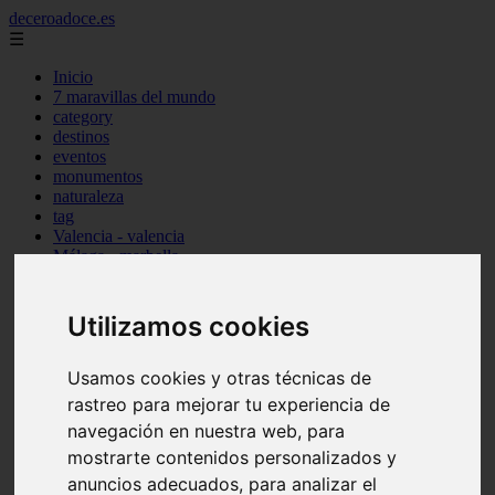
deceroadoce.es
☰
Inicio
7 maravillas del mundo
category
destinos
eventos
monumentos
naturaleza
tag
Valencia - valencia
Málaga - marbella
Almería - roquetas-de-mar
Madrid - valdemoro
Sevilla - bormujos
Utilizamos cookies
Santa-cruz-de-tenerife - santiago-del-teide
A-coruña - a-coruña
Murcia - murcia
Usamos cookies y otras técnicas de
Alicante - benidorm
rastreo para mejorar tu experiencia de
Alicante - finestrat
navegación en nuestra web, para
Almería - mojácar
Alicante - orihuela
mostrarte contenidos personalizados y
Huesca - jaca
anuncios adecuados, para analizar el
Valencia - el-puig-de-santa-maría