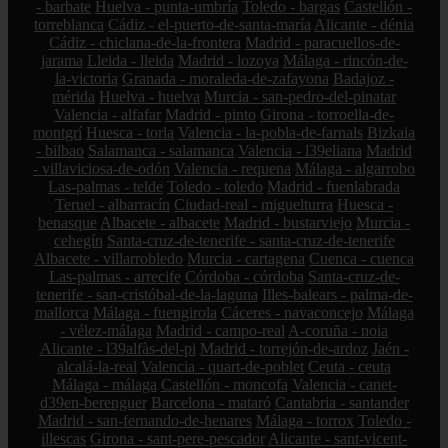
- barbate
Huelva - punta-umbría
Toledo - bargas
Castellón -
torreblanca
Cádiz - el-puerto-de-santa-maría
Alicante - dénia
Cádiz - chiclana-de-la-frontera
Madrid - paracuellos-de-
jarama
Lleida - lleida
Madrid - lozoya
Málaga - rincón-de-
la-victoria
Granada - moraleda-de-zafayona
Badajoz -
mérida
Huelva - huelva
Murcia - san-pedro-del-pinatar
Valencia - alfafar
Madrid - pinto
Girona - torroella-de-
montgrí
Huesca - torla
Valencia - la-pobla-de-farnals
Bizkaia
- bilbao
Salamanca - salamanca
Valencia - l39eliana
Madrid
- villaviciosa-de-odón
Valencia - requena
Málaga - algarrobo
Las-palmas - telde
Toledo - toledo
Madrid - fuenlabrada
Teruel - albarracín
Ciudad-real - miguelturra
Huesca -
benasque
Albacete - albacete
Madrid - bustarviejo
Murcia -
cehegín
Santa-cruz-de-tenerife - santa-cruz-de-tenerife
Albacete - villarrobledo
Murcia - cartagena
Cuenca - cuenca
Las-palmas - arrecife
Córdoba - córdoba
Santa-cruz-de-
tenerife - san-cristóbal-de-la-laguna
Illes-balears - palma-de-
mallorca
Málaga - fuengirola
Cáceres - navaconcejo
Málaga
- vélez-málaga
Madrid - campo-real
A-coruña - noia
Alicante - l39alfàs-del-pi
Madrid - torrejón-de-ardoz
Jaén -
alcalá-la-real
Valencia - quart-de-poblet
Ceuta - ceuta
Málaga - málaga
Castellón - moncofa
Valencia - canet-
d39en-berenguer
Barcelona - mataró
Cantabria - santander
Madrid - san-fernando-de-henares
Málaga - torrox
Toledo -
illescas
Girona - sant-pere-pescador
Alicante - sant-vicent-