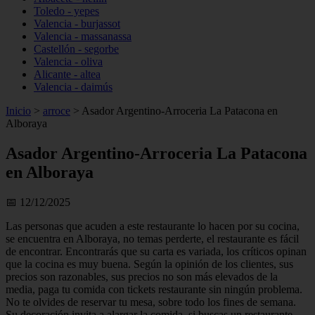
Toledo - yepes
Valencia - burjassot
Valencia - massanassa
Castellón - segorbe
Valencia - oliva
Alicante - altea
Valencia - daimús
Inicio
>
arroce
>
Asador Argentino-Arroceria La Patacona en
Alboraya
Asador Argentino-Arroceria La Patacona
en Alboraya
📅 12/12/2025
Las personas que acuden a este restaurante lo hacen por su cocina,
se encuentra en Alboraya, no temas perderte, el restaurante es fácil
de encontrar. Encontrarás que su carta es variada, los críticos opinan
que la cocina es muy buena. Según la opinión de los clientes, sus
precios son razonables, sus precios no son más elevados de la
media, paga tu comida con tickets restaurante sin ningún problema.
No te olvides de reservar tu mesa, sobre todo los fines de semana.
Su decoración invita a alargar la comida, si buscas un restaurante