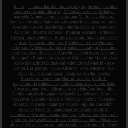
Inicio
7 maravillas del mundo
category
destinos
eventos
monumentos
naturaleza
tag
Valencia - valencia
Málaga -
marbella
Almería - roquetas-de-mar
Madrid - valdemoro
Sevilla - bormujos
Santa-cruz-de-tenerife - santiago-del-teide
A-coruña - a-coruña
Murcia - murcia
Alicante - benidorm
Alicante - finestrat
Almería - mojácar
Alicante - orihuela
Huesca - jaca
Valencia - el-puig-de-santa-maría
Ciudad-real
- picón
Valencia - beniparrell
Valencia - chiva
Murcia -
calasparra
Valencia - burjassot
Valencia - sagunt
Alicante -
alcoi
Asturias - ribadesella
Castellón - benicàssim
Alicante -
el-campello
Pontevedra - o-grove
Cádiz - rota
Madrid - las-
rozas-de-madrid
Ciudad-real - ciudad-real
Madrid - tres-
cantos
Las-palmas - yaiza
Alicante - altea
Alicante - elx
Alicante - calp
Zaragoza - zaragoza
Sevilla - sevilla
Barcelona - barcelona
Madrid - madrid
Madrid -
majadahonda
Valencia - gandia
Ciudad-real - puertollano
Navarra - pamplona
Alicante - torrevieja
Asturias - gijón
Sevilla - alcalá-de-guadaíra
Castellón - peñíscola
Murcia -
mazarrón
Alicante - bigastro
Valencia - paterna
Valencia -
alboraya
Valencia - catarroja
Murcia - águilas
Castellón -
burriana
Alicante - guardamar-del-segura
Madrid -
alcobendas
Alicante - santa-pola
Las-palmas - la-oliva
León
- ponferrada
Castellón - orpesa
Almería - almería
Alicante -
alicante
Alicante - san-miguel-de-salinas
Alicante - ibi
Cádiz