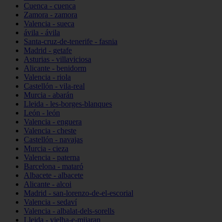
Cuenca - cuenca
Zamora - zamora
Valencia - sueca
ávila - ávila
Santa-cruz-de-tenerife - fasnia
Madrid - getafe
Asturias - villaviciosa
Alicante - benidorm
Valencia - riola
Castellón - vila-real
Murcia - abarán
Lleida - les-borges-blanques
León - león
Valencia - enguera
Valencia - cheste
Castellón - navajas
Murcia - cieza
Valencia - paterna
Barcelona - mataró
Albacete - albacete
Alicante - alcoi
Madrid - san-lorenzo-de-el-escorial
Valencia - sedaví
Valencia - albalat-dels-sorells
Lleida - vielha-e-mijaran