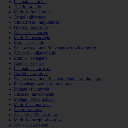
Las-palmas - telde
Toledo - toledo
Madrid - fuenlabrada
Teruel - albarracín
Ciudad-real - miguelturra
Huesca - benasque
Albacete - albacete
Madrid - bustarviejo
Murcia - cehegín
Santa-cruz-de-tenerife - santa-cruz-de-tenerife
Albacete - villarrobledo
Murcia - cartagena
Cuenca - cuenca
Las-palmas - arrecife
Córdoba - córdoba
Santa-cruz-de-tenerife - san-cristóbal-de-la-laguna
Illes-balears - palma-de-mallorca
Málaga - fuengirola
Cáceres - navaconcejo
Málaga - vélez-málaga
Madrid - campo-real
A-coruña - noia
Alicante - l39alfàs-del-pi
Madrid - torrejón-de-ardoz
Jaén - alcalá-la-real