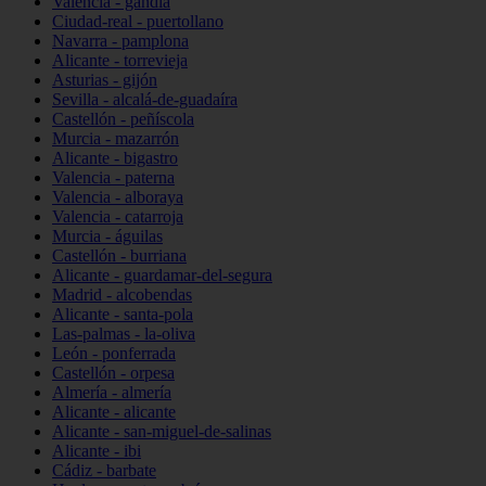
Valencia - gandia
Ciudad-real - puertollano
Navarra - pamplona
Alicante - torrevieja
Asturias - gijón
Sevilla - alcalá-de-guadaíra
Castellón - peñíscola
Murcia - mazarrón
Alicante - bigastro
Valencia - paterna
Valencia - alboraya
Valencia - catarroja
Murcia - águilas
Castellón - burriana
Alicante - guardamar-del-segura
Madrid - alcobendas
Alicante - santa-pola
Las-palmas - la-oliva
León - ponferrada
Castellón - orpesa
Almería - almería
Alicante - alicante
Alicante - san-miguel-de-salinas
Alicante - ibi
Cádiz - barbate