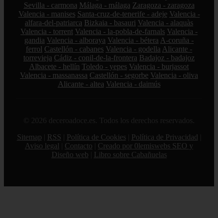
Sevilla - carmona
Málaga - málaga
Zaragoza - zaragoza
Valencia - manises
Santa-cruz-de-tenerife - adeje
Valencia -
alfara-del-patriarca
Bizkaia - basauri
Valencia - alaquàs
Valencia - torrent
Valencia - la-pobla-de-farnals
Valencia -
gandia
Valencia - alboraya
Valencia - bétera
A-coruña -
ferrol
Castellón - cabanes
Valencia - godella
Alicante -
torrevieja
Cádiz - conil-de-la-frontera
Badajoz - badajoz
Albacete - hellín
Toledo - yepes
Valencia - burjassot
Valencia - massanassa
Castellón - segorbe
Valencia - oliva
Alicante - altea
Valencia - daimús
© 2026 deceroadoce.es. Todos los derechos reservados.
Sitemap
|
RSS
|
Política de Cookies
|
Política de Privacidad
|
Aviso legal
|
Contacto
|
Creado por 0lemiswebs SEO y
Diseño web
|
Libro sobre Cabañuelas