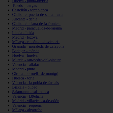
Huelva - punta-umbría
Toledo - bargas
Castellón - torreblanca
Cádiz - el-puerto-de-santa-maría
Alicante - dénia
Cádiz - chiclana-de-la-frontera
Madrid - paracuellos-de-jarama
Lleida - lleida
Madrid - lozoya
Málaga - rincón-de-la-victoria
Granada - moraleda-de-zafayona
Badajoz - mérida
Huelva - huelva
Murcia - san-pedro-del-pinatar
Valencia - alfafar
Madrid - pinto
Girona - torroella-de-montgrí
Huesca - torla
Valencia - la-pobla-de-farnals
Bizkaia - bilbao
Salamanca - salamanca
Valencia - l39eliana
Madrid - villaviciosa-de-odón
Valencia - requena
Málaga - algarrobo