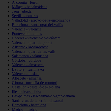
A-coruña - ferrol
Málaga - benalmádena
Jaén - úbeda
Sevilla - tomares
Valladolid - arroyo-de-la-encomienda
Barcelona - sant-cugat-del-vallès
Valencia - valencia
Pontevedra - cuntis
Cáceres - valencia-de-alcántara
Valencia - quart-de-poblet
Alicante - la-vila-joiosa
Valencia - quart-de-les-valls
Salamanca - salamanca
Córdoba - córdoba
Valencia - almàssera
La-rioja - fuenmayor
Valencia - mislata
Albacete - almansa
Girona - torroella-de-montgrí
Castellón - castelló-de-la-plana
Illes-balears - ibiza
Las-palmas - las-palmas-de-gran-canaria
Santa-cruz-de-tenerife - el-sauzal
Barcelona - barcelona
Madrid - madrid