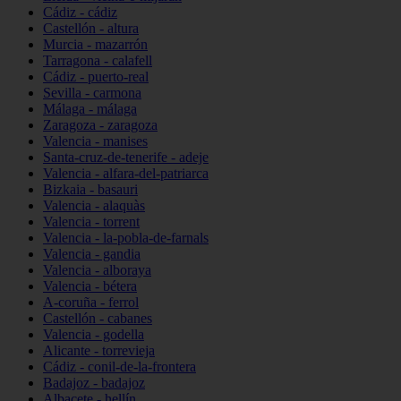
Cádiz - cádiz
Castellón - altura
Murcia - mazarrón
Tarragona - calafell
Cádiz - puerto-real
Sevilla - carmona
Málaga - málaga
Zaragoza - zaragoza
Valencia - manises
Santa-cruz-de-tenerife - adeje
Valencia - alfara-del-patriarca
Bizkaia - basauri
Valencia - alaquàs
Valencia - torrent
Valencia - la-pobla-de-farnals
Valencia - gandia
Valencia - alboraya
Valencia - bétera
A-coruña - ferrol
Castellón - cabanes
Valencia - godella
Alicante - torrevieja
Cádiz - conil-de-la-frontera
Badajoz - badajoz
Albacete - hellín