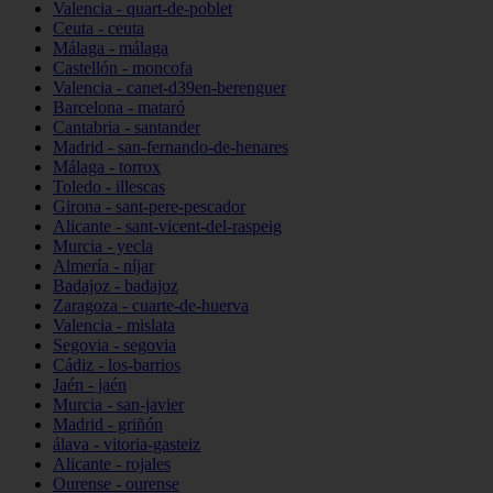
Valencia - quart-de-poblet
Ceuta - ceuta
Málaga - málaga
Castellón - moncofa
Valencia - canet-d39en-berenguer
Barcelona - mataró
Cantabria - santander
Madrid - san-fernando-de-henares
Málaga - torrox
Toledo - illescas
Girona - sant-pere-pescador
Alicante - sant-vicent-del-raspeig
Murcia - yecla
Almería - níjar
Badajoz - badajoz
Zaragoza - cuarte-de-huerva
Valencia - mislata
Segovia - segovia
Cádiz - los-barrios
Jaén - jaén
Murcia - san-javier
Madrid - griñón
álava - vitoria-gasteiz
Alicante - rojales
Ourense - ourense