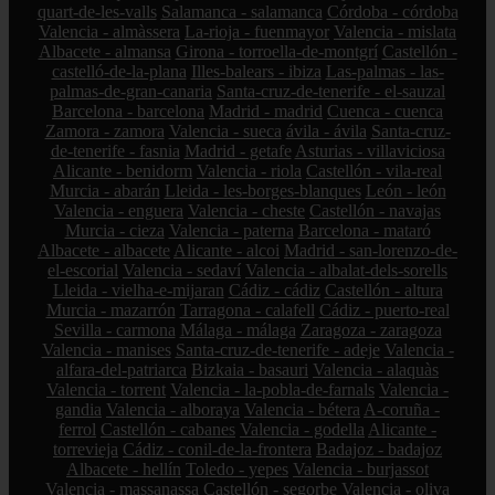
quart-de-les-valls
Salamanca - salamanca
Córdoba - córdoba
Valencia - almàssera
La-rioja - fuenmayor
Valencia - mislata
Albacete - almansa
Girona - torroella-de-montgrí
Castellón -
castelló-de-la-plana
Illes-balears - ibiza
Las-palmas - las-
palmas-de-gran-canaria
Santa-cruz-de-tenerife - el-sauzal
Barcelona - barcelona
Madrid - madrid
Cuenca - cuenca
Zamora - zamora
Valencia - sueca
ávila - ávila
Santa-cruz-
de-tenerife - fasnia
Madrid - getafe
Asturias - villaviciosa
Alicante - benidorm
Valencia - riola
Castellón - vila-real
Murcia - abarán
Lleida - les-borges-blanques
León - león
Valencia - enguera
Valencia - cheste
Castellón - navajas
Murcia - cieza
Valencia - paterna
Barcelona - mataró
Albacete - albacete
Alicante - alcoi
Madrid - san-lorenzo-de-
el-escorial
Valencia - sedaví
Valencia - albalat-dels-sorells
Lleida - vielha-e-mijaran
Cádiz - cádiz
Castellón - altura
Murcia - mazarrón
Tarragona - calafell
Cádiz - puerto-real
Sevilla - carmona
Málaga - málaga
Zaragoza - zaragoza
Valencia - manises
Santa-cruz-de-tenerife - adeje
Valencia -
alfara-del-patriarca
Bizkaia - basauri
Valencia - alaquàs
Valencia - torrent
Valencia - la-pobla-de-farnals
Valencia -
gandia
Valencia - alboraya
Valencia - bétera
A-coruña -
ferrol
Castellón - cabanes
Valencia - godella
Alicante -
torrevieja
Cádiz - conil-de-la-frontera
Badajoz - badajoz
Albacete - hellín
Toledo - yepes
Valencia - burjassot
Valencia - massanassa
Castellón - segorbe
Valencia - oliva