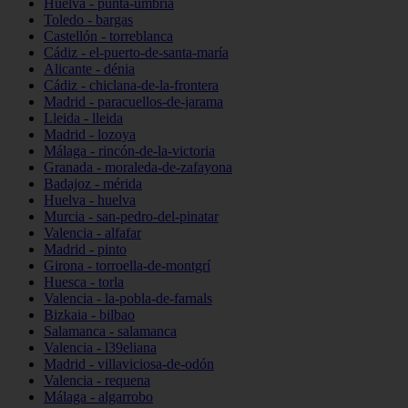
Huelva - punta-umbría
Toledo - bargas
Castellón - torreblanca
Cádiz - el-puerto-de-santa-maría
Alicante - dénia
Cádiz - chiclana-de-la-frontera
Madrid - paracuellos-de-jarama
Lleida - lleida
Madrid - lozoya
Málaga - rincón-de-la-victoria
Granada - moraleda-de-zafayona
Badajoz - mérida
Huelva - huelva
Murcia - san-pedro-del-pinatar
Valencia - alfafar
Madrid - pinto
Girona - torroella-de-montgrí
Huesca - torla
Valencia - la-pobla-de-farnals
Bizkaia - bilbao
Salamanca - salamanca
Valencia - l39eliana
Madrid - villaviciosa-de-odón
Valencia - requena
Málaga - algarrobo