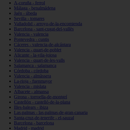
A-coruña - ferrol
Málaga - benalmádena
Jaén - úbeda
Sevilla - tomares
Valladolid - arroyo-de-la-encomienda
Barcelona - sant-cugat-del-vallès
Valencia - valencia
Pontevedra - cuntis
Cáceres - valencia-de-alcántara
Valencia - quart-de-poblet
Alicante - la-vila-joiosa
Valencia - quart-de-les-valls
Salamanca - salamanca
Córdoba - córdoba
Valencia - almàssera
La-rioja - fuenmayor
Valencia - mislata
Albacete - almansa
Girona - torroella-de-montgrí
Castellón - castelló-de-la-plana
Illes-balears - ibiza
Las-palmas - las-palmas-de-gran-canaria
Santa-cruz-de-tenerife - el-sauzal
Barcelona - barcelona
Madrid - madrid