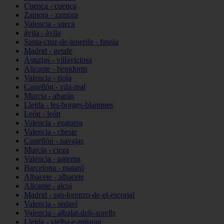
Cuenca - cuenca
Zamora - zamora
Valencia - sueca
ávila - ávila
Santa-cruz-de-tenerife - fasnia
Madrid - getafe
Asturias - villaviciosa
Alicante - benidorm
Valencia - riola
Castellón - vila-real
Murcia - abarán
Lleida - les-borges-blanques
León - león
Valencia - enguera
Valencia - cheste
Castellón - navajas
Murcia - cieza
Valencia - paterna
Barcelona - mataró
Albacete - albacete
Alicante - alcoi
Madrid - san-lorenzo-de-el-escorial
Valencia - sedaví
Valencia - albalat-dels-sorells
Lleida - vielha-e-mijaran