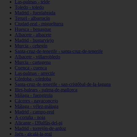
Las-palmas - telde
Toledo - toledo
Madrid - fuenlabrada
Teruel - albarracín
Ciudad-real - miguelturra
Huesca - benasque
Albacete - albacete
Madrid - bustarviejo
Murcia - cehegín
Santa-cruz-de-tenerife - santa-cruz-de-tenerife
Albacete - villarrobledo
Murcia - cartagena
Cuenca - cuenca
Las-palmas - arrecife
Córdoba - córdoba
Santa-cruz-de-tenerife - san-cristóbal-de-la-laguna
Illes-balears - palma-de-mallorca
Málaga - fuengirola
Cáceres - navaconcejo
Málaga - vélez-málaga
Madrid - campo-real
A-coruña - noia
Alicante - l39alfàs-del-pi
Madrid - torrejón-de-ardoz
Jaén - alcalá-la-real