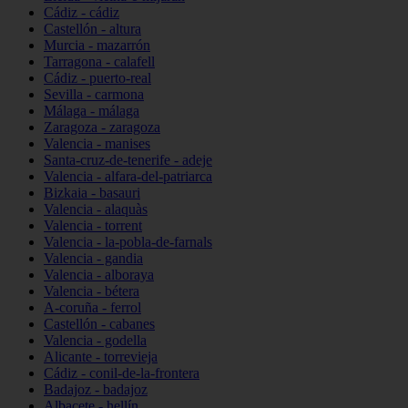
Cádiz - cádiz
Castellón - altura
Murcia - mazarrón
Tarragona - calafell
Cádiz - puerto-real
Sevilla - carmona
Málaga - málaga
Zaragoza - zaragoza
Valencia - manises
Santa-cruz-de-tenerife - adeje
Valencia - alfara-del-patriarca
Bizkaia - basauri
Valencia - alaquàs
Valencia - torrent
Valencia - la-pobla-de-farnals
Valencia - gandia
Valencia - alboraya
Valencia - bétera
A-coruña - ferrol
Castellón - cabanes
Valencia - godella
Alicante - torrevieja
Cádiz - conil-de-la-frontera
Badajoz - badajoz
Albacete - hellín