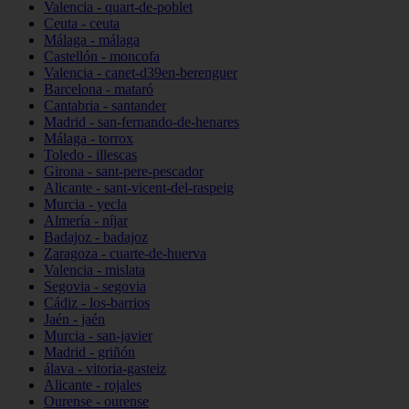
Valencia - quart-de-poblet
Ceuta - ceuta
Málaga - málaga
Castellón - moncofa
Valencia - canet-d39en-berenguer
Barcelona - mataró
Cantabria - santander
Madrid - san-fernando-de-henares
Málaga - torrox
Toledo - illescas
Girona - sant-pere-pescador
Alicante - sant-vicent-del-raspeig
Murcia - yecla
Almería - níjar
Badajoz - badajoz
Zaragoza - cuarte-de-huerva
Valencia - mislata
Segovia - segovia
Cádiz - los-barrios
Jaén - jaén
Murcia - san-javier
Madrid - griñón
álava - vitoria-gasteiz
Alicante - rojales
Ourense - ourense