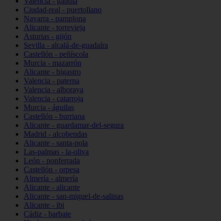
Valencia - gandia
Ciudad-real - puertollano
Navarra - pamplona
Alicante - torrevieja
Asturias - gijón
Sevilla - alcalá-de-guadaíra
Castellón - peñíscola
Murcia - mazarrón
Alicante - bigastro
Valencia - paterna
Valencia - alboraya
Valencia - catarroja
Murcia - águilas
Castellón - burriana
Alicante - guardamar-del-segura
Madrid - alcobendas
Alicante - santa-pola
Las-palmas - la-oliva
León - ponferrada
Castellón - orpesa
Almería - almería
Alicante - alicante
Alicante - san-miguel-de-salinas
Alicante - ibi
Cádiz - barbate