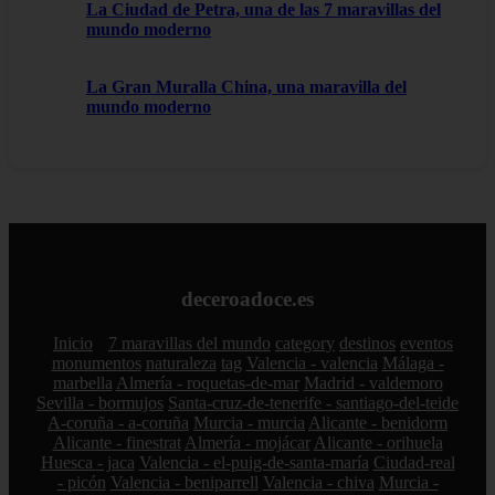
La Ciudad de Petra, una de las 7 maravillas del
mundo moderno
La Gran Muralla China, una maravilla del
mundo moderno
deceroadoce.es
Inicio
7 maravillas del mundo
category
destinos
eventos
monumentos
naturaleza
tag
Valencia - valencia
Málaga -
marbella
Almería - roquetas-de-mar
Madrid - valdemoro
Sevilla - bormujos
Santa-cruz-de-tenerife - santiago-del-teide
A-coruña - a-coruña
Murcia - murcia
Alicante - benidorm
Alicante - finestrat
Almería - mojácar
Alicante - orihuela
Huesca - jaca
Valencia - el-puig-de-santa-maría
Ciudad-real
- picón
Valencia - beniparrell
Valencia - chiva
Murcia -