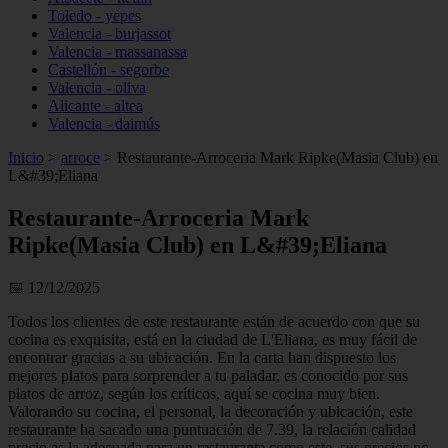
Toledo - yepes
Valencia - burjassot
Valencia - massanassa
Castellón - segorbe
Valencia - oliva
Alicante - altea
Valencia - daimús
Inicio
>
arroce
>
Restaurante-Arroceria Mark Ripke(Masia Club) en
L&#39;Eliana
Restaurante-Arroceria Mark
Ripke(Masia Club) en L&#39;Eliana
📅 12/12/2025
Todos los clientes de este restaurante están de acuerdo con que su
cocina es exquisita, está en la ciudad de L'Eliana, es muy fácil de
encontrar gracias a su ubicación. En la carta han dispuesto los
mejores platos para sorprender a tu paladar, es conocido por sus
platos de arroz, según los críticos, aquí se cocina muy bien.
Valorando su cocina, el personal, la decoración y ubicación, este
restaurante ha sacado una puntuación de 7.39, la relación calidad
precio es la adecuada para un restaurante como este, sus precios no