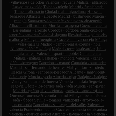
- villaviciosa-de-odón
Valencia - requena
Málaga - algarrobo
Las-palmas - telde
Toledo - toledo
Madrid - fuenlabrada
Teruel - albarracín
Ciudad-real - miguelturra
Huesca -
benasque
Albacete - albacete
Madrid - bustarviejo
Murcia -
cehegín
Santa-cruz-de-tenerife - santa-cruz-de-tenerife
Albacete - villarrobledo
Murcia - cartagena
Cuenca - cuenca
Las-palmas - arrecife
Córdoba - córdoba
Santa-cruz-de-
tenerife - san-cristóbal-de-la-laguna
Illes-balears - palma-de-
mallorca
Málaga - fuengirola
Cáceres - navaconcejo
Málaga
- vélez-málaga
Madrid - campo-real
A-coruña - noia
Alicante - l39alfàs-del-pi
Madrid - torrejón-de-ardoz
Jaén -
alcalá-la-real
Valencia - quart-de-poblet
Ceuta - ceuta
Málaga - málaga
Castellón - moncofa
Valencia - canet-
d39en-berenguer
Barcelona - mataró
Cantabria - santander
Madrid - san-fernando-de-henares
Málaga - torrox
Toledo -
illescas
Girona - sant-pere-pescador
Alicante - sant-vicent-
del-raspeig
Murcia - yecla
Almería - níjar
Badajoz - badajoz
Zaragoza - cuarte-de-huerva
Valencia - mislata
Segovia -
segovia
Cádiz - los-barrios
Jaén - jaén
Murcia - san-javier
Madrid - griñón
álava - vitoria-gasteiz
Alicante - rojales
Ourense - ourense
A-coruña - ferrol
Málaga - benalmádena
Jaén - úbeda
Sevilla - tomares
Valladolid - arroyo-de-la-
encomienda
Barcelona - sant-cugat-del-vallès
Valencia -
valencia
Pontevedra - cuntis
Cáceres - valencia-de-alcántara
Valencia - quart-de-poblet
Alicante - la-vila-joiosa
Valencia -