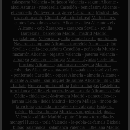
calasparra
Valencia - burjassot
Valencia - sagunt
Alicante -
alcoi
Asturias - ribadesella
Castellón - benicàssim
Alicante -
el-campello
Pontevedra - o-grove
Cádiz - rota
Madrid - las-
rozas-de-madrid
Ciudad-real - ciudad-real
Madrid - tres-
cantos
Las-palmas - yaiza
Alicante - altea
Alicante - elx
Alicante - calp
Zaragoza - zaragoza
Sevilla - sevilla
Barcelona - barcelona
Madrid - madrid
Madrid -
majadahonda
Valencia - gandia
Ciudad-real - puertollano
Navarra - pamplona
Alicante - torrevieja
Asturias - gijón
Sevilla - alcalá-de-guadaíra
Castellón - peñíscola
Murcia -
mazarrón
Alicante - bigastro
Valencia - paterna
Valencia -
alboraya
Valencia - catarroja
Murcia - águilas
Castellón -
burriana
Alicante - guardamar-del-segura
Madrid -
alcobendas
Alicante - santa-pola
Las-palmas - la-oliva
León
- ponferrada
Castellón - orpesa
Almería - almería
Alicante -
alicante
Alicante - san-miguel-de-salinas
Alicante - ibi
Cádiz
- barbate
Huelva - punta-umbría
Toledo - bargas
Castellón -
torreblanca
Cádiz - el-puerto-de-santa-maría
Alicante - dénia
Cádiz - chiclana-de-la-frontera
Madrid - paracuellos-de-
jarama
Lleida - lleida
Madrid - lozoya
Málaga - rincón-de-
la-victoria
Granada - moraleda-de-zafayona
Badajoz -
mérida
Huelva - huelva
Murcia - san-pedro-del-pinatar
Valencia - alfafar
Madrid - pinto
Girona - torroella-de-
montgrí
Huesca - torla
Valencia - la-pobla-de-farnals
Bizkaia
- bilbao
Salamanca - salamanca
Valencia - l39eliana
Madrid