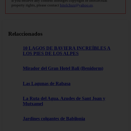
If you believe any content infringes copyright or intellectual
property rights, please contact
bitelchux@yahoo.es
.
Relaccionados
10 LAGOS DE BAVIERA INCREÍBLES A
LOS PIES DE LOS ALPES
Mirador del Gran Hotel Bali (Benidorm)
Las Lagunas de Rabasa
La Ruta del Agua. Azudes de Sant Joan y
Mutxamel
Jardines colgantes de Babilonia