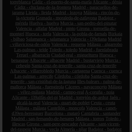
torreblanca
Cádiz - el-puerto-de-santa-maría
Alicante - dénia
Cádiz - chiclana-de-la-frontera
Madrid - paracuellos-de-
jarama
Lleida - lleida
Madrid - lozoya
Málaga - rincón-de-
la-victoria
Granada - moraleda-de-zafayona
Badajoz -
mérida
Huelva - huelva
Murcia - san-pedro-del-pinatar
Valencia - alfafar
Madrid - pinto
Girona - torroella-de-
montgrí
Huesca - torla
Valencia - la-pobla-de-farnals
Bizkaia
- bilbao
Salamanca - salamanca
Valencia - l39eliana
Madrid
- villaviciosa-de-odón
Valencia - requena
Málaga - algarrobo
Las-palmas - telde
Toledo - toledo
Madrid - fuenlabrada
Teruel - albarracín
Ciudad-real - miguelturra
Huesca -
benasque
Albacete - albacete
Madrid - bustarviejo
Murcia -
cehegín
Santa-cruz-de-tenerife - santa-cruz-de-tenerife
Albacete - villarrobledo
Murcia - cartagena
Cuenca - cuenca
Las-palmas - arrecife
Córdoba - córdoba
Santa-cruz-de-
tenerife - san-cristóbal-de-la-laguna
Illes-balears - palma-de-
mallorca
Málaga - fuengirola
Cáceres - navaconcejo
Málaga
- vélez-málaga
Madrid - campo-real
A-coruña - noia
Alicante - l39alfàs-del-pi
Madrid - torrejón-de-ardoz
Jaén -
alcalá-la-real
Valencia - quart-de-poblet
Ceuta - ceuta
Málaga - málaga
Castellón - moncofa
Valencia - canet-
d39en-berenguer
Barcelona - mataró
Cantabria - santander
Madrid - san-fernando-de-henares
Málaga - torrox
Toledo -
illescas
Girona - sant-pere-pescador
Alicante - sant-vicent-
del-raspeig
Murcia - yecla
Almería - níjar
Badajoz - badajoz