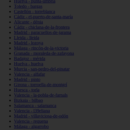
Huelva - punta-umbría
Toledo - bargas
Castellón - torreblanca
Cádiz - el-puerto-de-santa-maría
Alicante - dénia
Cádiz - chiclana-de-la-frontera
Madrid - paracuellos-de-jarama
Lleida - lleida
Madrid - lozoya
Málaga - rincón-de-la-victoria
Granada - moraleda-de-zafayona
Badajoz - mérida
Huelva - huelva
Murcia - san-pedro-del-pinatar
Valencia - alfafar
Madrid - pinto
Girona - torroella-de-montgrí
Huesca - torla
Valencia - la-pobla-de-farnals
Bizkaia - bilbao
Salamanca - salamanca
Valencia - l39eliana
Madrid - villaviciosa-de-odón
Valencia - requena
Málaga - algarrobo