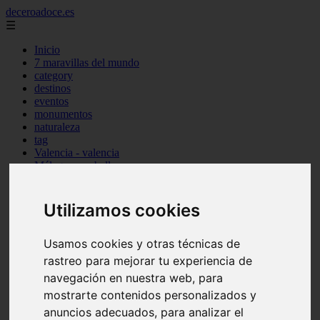
deceroadoce.es
☰
Inicio
7 maravillas del mundo
category
destinos
eventos
monumentos
naturaleza
tag
Valencia - valencia
Málaga - marbella
Almería - roquetas-de-mar
Madrid - valdemoro
Sevilla - bormujos
Utilizamos cookies
Santa-cruz-de-tenerife - santiago-del-teide
A-coruña - a-coruña
Murcia - murcia
Usamos cookies y otras técnicas de
Alicante - benidorm
rastreo para mejorar tu experiencia de
Alicante - finestrat
navegación en nuestra web, para
Almería - mojácar
Alicante - orihuela
mostrarte contenidos personalizados y
Huesca - jaca
anuncios adecuados, para analizar el
Valencia - el-puig-de-santa-maría