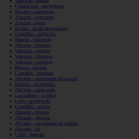
Valencia - gandia
Ciudad-real - puertollano
Navarra - pamplona
Alicante - torrevieja
Asturias - gijón
Sevilla - alcalá-de-guadaíra
Castellón - peñíscola
Murcia - mazarrón
Alicante - bigastro
Valencia - paterna
Valencia - alboraya
Valencia - catarroja
Murcia - águilas
Castellón - burriana
Alicante - guardamar-del-segura
Madrid - alcobendas
Alicante - santa-pola
Las-palmas - la-oliva
León - ponferrada
Castellón - orpesa
Almería - almería
Alicante - alicante
Alicante - san-miguel-de-salinas
Alicante - ibi
Cádiz - barbate