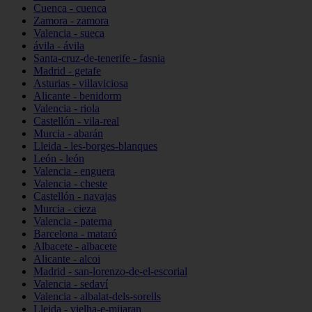
Cuenca - cuenca
Zamora - zamora
Valencia - sueca
ávila - ávila
Santa-cruz-de-tenerife - fasnia
Madrid - getafe
Asturias - villaviciosa
Alicante - benidorm
Valencia - riola
Castellón - vila-real
Murcia - abarán
Lleida - les-borges-blanques
León - león
Valencia - enguera
Valencia - cheste
Castellón - navajas
Murcia - cieza
Valencia - paterna
Barcelona - mataró
Albacete - albacete
Alicante - alcoi
Madrid - san-lorenzo-de-el-escorial
Valencia - sedaví
Valencia - albalat-dels-sorells
Lleida - vielha-e-mijaran