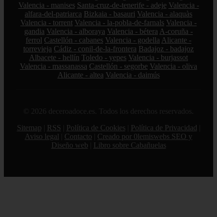
Valencia - manises
Santa-cruz-de-tenerife - adeje
Valencia -
alfara-del-patriarca
Bizkaia - basauri
Valencia - alaquàs
Valencia - torrent
Valencia - la-pobla-de-farnals
Valencia -
gandia
Valencia - alboraya
Valencia - bétera
A-coruña -
ferrol
Castellón - cabanes
Valencia - godella
Alicante -
torrevieja
Cádiz - conil-de-la-frontera
Badajoz - badajoz
Albacete - hellín
Toledo - yepes
Valencia - burjassot
Valencia - massanassa
Castellón - segorbe
Valencia - oliva
Alicante - altea
Valencia - daimús
© 2026 deceroadoce.es. Todos los derechos reservados.
Sitemap
|
RSS
|
Política de Cookies
|
Política de Privacidad
|
Aviso legal
|
Contacto
|
Creado por 0lemiswebs SEO y
Diseño web
|
Libro sobre Cabañuelas