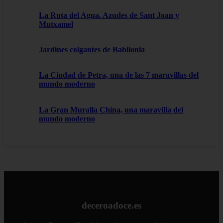
La Ruta del Agua. Azudes de Sant Joan y
Mutxamel
Jardines colgantes de Babilonia
La Ciudad de Petra, una de las 7 maravillas del
mundo moderno
La Gran Muralla China, una maravilla del
mundo moderno
deceroadoce.es