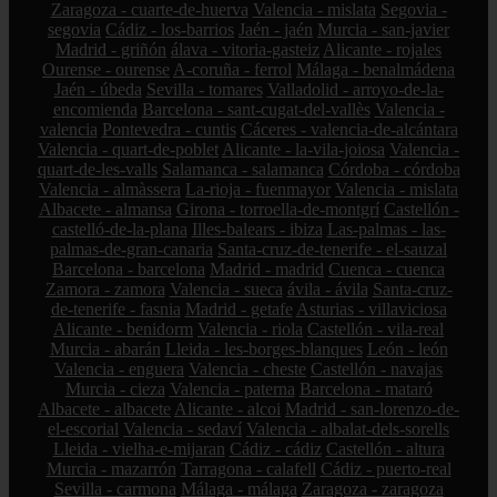
Zaragoza - cuarte-de-huerva
Valencia - mislata
Segovia -
segovia
Cádiz - los-barrios
Jaén - jaén
Murcia - san-javier
Madrid - griñón
álava - vitoria-gasteiz
Alicante - rojales
Ourense - ourense
A-coruña - ferrol
Málaga - benalmádena
Jaén - úbeda
Sevilla - tomares
Valladolid - arroyo-de-la-
encomienda
Barcelona - sant-cugat-del-vallès
Valencia -
valencia
Pontevedra - cuntis
Cáceres - valencia-de-alcántara
Valencia - quart-de-poblet
Alicante - la-vila-joiosa
Valencia -
quart-de-les-valls
Salamanca - salamanca
Córdoba - córdoba
Valencia - almàssera
La-rioja - fuenmayor
Valencia - mislata
Albacete - almansa
Girona - torroella-de-montgrí
Castellón -
castelló-de-la-plana
Illes-balears - ibiza
Las-palmas - las-
palmas-de-gran-canaria
Santa-cruz-de-tenerife - el-sauzal
Barcelona - barcelona
Madrid - madrid
Cuenca - cuenca
Zamora - zamora
Valencia - sueca
ávila - ávila
Santa-cruz-
de-tenerife - fasnia
Madrid - getafe
Asturias - villaviciosa
Alicante - benidorm
Valencia - riola
Castellón - vila-real
Murcia - abarán
Lleida - les-borges-blanques
León - león
Valencia - enguera
Valencia - cheste
Castellón - navajas
Murcia - cieza
Valencia - paterna
Barcelona - mataró
Albacete - albacete
Alicante - alcoi
Madrid - san-lorenzo-de-
el-escorial
Valencia - sedaví
Valencia - albalat-dels-sorells
Lleida - vielha-e-mijaran
Cádiz - cádiz
Castellón - altura
Murcia - mazarrón
Tarragona - calafell
Cádiz - puerto-real
Sevilla - carmona
Málaga - málaga
Zaragoza - zaragoza