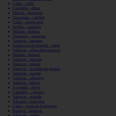
Cádiz - cádiz
Castellón - altura
Murcia - mazarrón
Tarragona - calafell
Cádiz - puerto-real
Sevilla - carmona
Málaga - málaga
Zaragoza - zaragoza
Valencia - manises
Santa-cruz-de-tenerife - adeje
Valencia - alfara-del-patriarca
Bizkaia - basauri
Valencia - alaquàs
Valencia - torrent
Valencia - la-pobla-de-farnals
Valencia - gandia
Valencia - alboraya
Valencia - bétera
A-coruña - ferrol
Castellón - cabanes
Valencia - godella
Alicante - torrevieja
Cádiz - conil-de-la-frontera
Badajoz - badajoz
Albacete - hellín