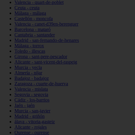
Valencia - quart-de-poblet
Ceuta - ceuta
Málaga - málaga
Castellón - moncofa
Valencia - canet-d39en-berenguer
Barcelona - mataró
Cantabria - santander
Madrid - san-fernando-de-henares
Málaga - torrox
Toledo - illescas
Girona - sant-pere-pescador
Alicante - sant-vicent-del-raspeig
Murcia - yecla
Almería - níjar
Badajoz - badajoz
Zaragoza - cuarte-de-huerva
Valencia - mislata
Segovia - segovia
Cádiz - los-barrios
Jaén - jaén
Murcia - san-javier
Madrid - griñón
álava - vitoria-gasteiz
Alicante - rojales
Ourense - ourense