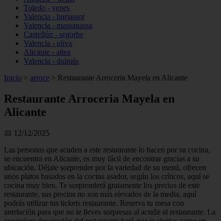
Toledo - yepes
Valencia - burjassot
Valencia - massanassa
Castellón - segorbe
Valencia - oliva
Alicante - altea
Valencia - daimús
Inicio
>
arroce
>
Restaurante Arroceria Mayela en Alicante
Restaurante Arroceria Mayela en
Alicante
📅 12/12/2025
Las personas que acuden a este restaurante lo hacen por su cocina,
se encuentra en Alicante, es muy fácil de encontrar gracias a su
ubicación. Déjate sorprender por la variedad de su menú, ofrecen
unos platos basados en la cocina asador, según los críticos, aquí se
cocina muy bien. Te sorprenderá gratamente los precios de este
restaurante, sus precios no son más elevados de la media, aquí
podrás utilizar tus tickets restaurante. Reserva tu mesa con
antelación para que no te lleves sorpresas al acudir al restaurante. La
acogedora decoración del restaurante hará que te sientas como en