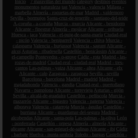
Inicio
7 maravillas del mundo
category
destinos
eventos
monumentos
naturaleza
tag
Valencia - valencia
Málaga -
marbella
Almería - roquetas-de-mar
Madrid - valdemoro
Sevilla - bormujos
Santa-cruz-de-tenerife - santiago-del-teide
A-coruña - a-coruña
Murcia - murcia
Alicante - benidorm
Alicante - finestrat
Almería - mojácar
Alicante - orihuela
Huesca - jaca
Valencia - el-puig-de-santa-maría
Ciudad-real
- picón
Valencia - beniparrell
Valencia - chiva
Murcia -
calasparra
Valencia - burjassot
Valencia - sagunt
Alicante -
alcoi
Asturias - ribadesella
Castellón - benicàssim
Alicante -
el-campello
Pontevedra - o-grove
Cádiz - rota
Madrid - las-
rozas-de-madrid
Ciudad-real - ciudad-real
Madrid - tres-
cantos
Las-palmas - yaiza
Alicante - altea
Alicante - elx
Alicante - calp
Zaragoza - zaragoza
Sevilla - sevilla
Barcelona - barcelona
Madrid - madrid
Madrid -
majadahonda
Valencia - gandia
Ciudad-real - puertollano
Navarra - pamplona
Alicante - torrevieja
Asturias - gijón
Sevilla - alcalá-de-guadaíra
Castellón - peñíscola
Murcia -
mazarrón
Alicante - bigastro
Valencia - paterna
Valencia -
alboraya
Valencia - catarroja
Murcia - águilas
Castellón -
burriana
Alicante - guardamar-del-segura
Madrid -
alcobendas
Alicante - santa-pola
Las-palmas - la-oliva
León
- ponferrada
Castellón - orpesa
Almería - almería
Alicante -
alicante
Alicante - san-miguel-de-salinas
Alicante - ibi
Cádiz
- barbate
Huelva - punta-umbría
Toledo - bargas
Castellón -