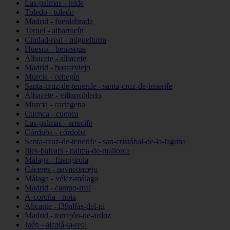
Las-palmas - telde
Toledo - toledo
Madrid - fuenlabrada
Teruel - albarracín
Ciudad-real - miguelturra
Huesca - benasque
Albacete - albacete
Madrid - bustarviejo
Murcia - cehegín
Santa-cruz-de-tenerife - santa-cruz-de-tenerife
Albacete - villarrobledo
Murcia - cartagena
Cuenca - cuenca
Las-palmas - arrecife
Córdoba - córdoba
Santa-cruz-de-tenerife - san-cristóbal-de-la-laguna
Illes-balears - palma-de-mallorca
Málaga - fuengirola
Cáceres - navaconcejo
Málaga - vélez-málaga
Madrid - campo-real
A-coruña - noia
Alicante - l39alfàs-del-pi
Madrid - torrejón-de-ardoz
Jaén - alcalá-la-real