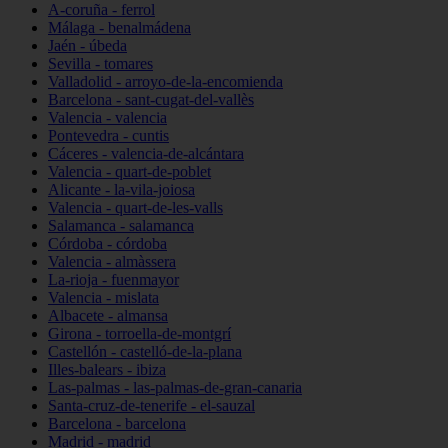
A-coruña - ferrol
Málaga - benalmádena
Jaén - úbeda
Sevilla - tomares
Valladolid - arroyo-de-la-encomienda
Barcelona - sant-cugat-del-vallès
Valencia - valencia
Pontevedra - cuntis
Cáceres - valencia-de-alcántara
Valencia - quart-de-poblet
Alicante - la-vila-joiosa
Valencia - quart-de-les-valls
Salamanca - salamanca
Córdoba - córdoba
Valencia - almàssera
La-rioja - fuenmayor
Valencia - mislata
Albacete - almansa
Girona - torroella-de-montgrí
Castellón - castelló-de-la-plana
Illes-balears - ibiza
Las-palmas - las-palmas-de-gran-canaria
Santa-cruz-de-tenerife - el-sauzal
Barcelona - barcelona
Madrid - madrid