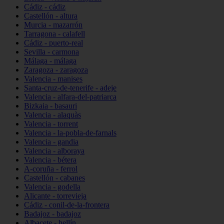
Cádiz - cádiz
Castellón - altura
Murcia - mazarrón
Tarragona - calafell
Cádiz - puerto-real
Sevilla - carmona
Málaga - málaga
Zaragoza - zaragoza
Valencia - manises
Santa-cruz-de-tenerife - adeje
Valencia - alfara-del-patriarca
Bizkaia - basauri
Valencia - alaquàs
Valencia - torrent
Valencia - la-pobla-de-farnals
Valencia - gandia
Valencia - alboraya
Valencia - bétera
A-coruña - ferrol
Castellón - cabanes
Valencia - godella
Alicante - torrevieja
Cádiz - conil-de-la-frontera
Badajoz - badajoz
Albacete - hellín