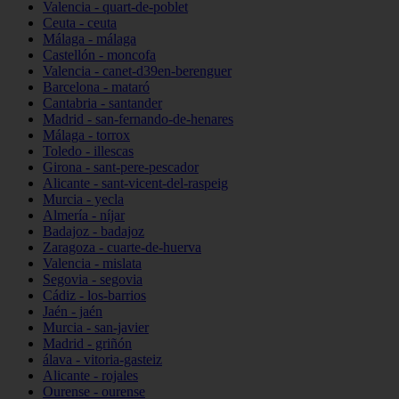
Valencia - quart-de-poblet
Ceuta - ceuta
Málaga - málaga
Castellón - moncofa
Valencia - canet-d39en-berenguer
Barcelona - mataró
Cantabria - santander
Madrid - san-fernando-de-henares
Málaga - torrox
Toledo - illescas
Girona - sant-pere-pescador
Alicante - sant-vicent-del-raspeig
Murcia - yecla
Almería - níjar
Badajoz - badajoz
Zaragoza - cuarte-de-huerva
Valencia - mislata
Segovia - segovia
Cádiz - los-barrios
Jaén - jaén
Murcia - san-javier
Madrid - griñón
álava - vitoria-gasteiz
Alicante - rojales
Ourense - ourense