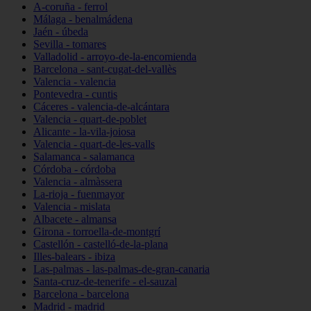
A-coruña - ferrol
Málaga - benalmádena
Jaén - úbeda
Sevilla - tomares
Valladolid - arroyo-de-la-encomienda
Barcelona - sant-cugat-del-vallès
Valencia - valencia
Pontevedra - cuntis
Cáceres - valencia-de-alcántara
Valencia - quart-de-poblet
Alicante - la-vila-joiosa
Valencia - quart-de-les-valls
Salamanca - salamanca
Córdoba - córdoba
Valencia - almàssera
La-rioja - fuenmayor
Valencia - mislata
Albacete - almansa
Girona - torroella-de-montgrí
Castellón - castelló-de-la-plana
Illes-balears - ibiza
Las-palmas - las-palmas-de-gran-canaria
Santa-cruz-de-tenerife - el-sauzal
Barcelona - barcelona
Madrid - madrid