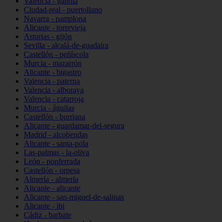
Valencia - gandia
Ciudad-real - puertollano
Navarra - pamplona
Alicante - torrevieja
Asturias - gijón
Sevilla - alcalá-de-guadaíra
Castellón - peñíscola
Murcia - mazarrón
Alicante - bigastro
Valencia - paterna
Valencia - alboraya
Valencia - catarroja
Murcia - águilas
Castellón - burriana
Alicante - guardamar-del-segura
Madrid - alcobendas
Alicante - santa-pola
Las-palmas - la-oliva
León - ponferrada
Castellón - orpesa
Almería - almería
Alicante - alicante
Alicante - san-miguel-de-salinas
Alicante - ibi
Cádiz - barbate