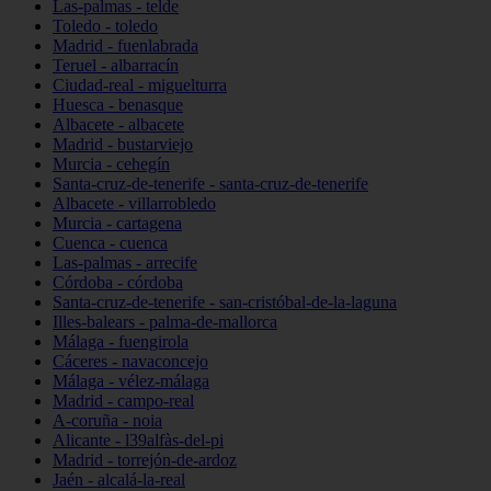
Las-palmas - telde
Toledo - toledo
Madrid - fuenlabrada
Teruel - albarracín
Ciudad-real - miguelturra
Huesca - benasque
Albacete - albacete
Madrid - bustarviejo
Murcia - cehegín
Santa-cruz-de-tenerife - santa-cruz-de-tenerife
Albacete - villarrobledo
Murcia - cartagena
Cuenca - cuenca
Las-palmas - arrecife
Córdoba - córdoba
Santa-cruz-de-tenerife - san-cristóbal-de-la-laguna
Illes-balears - palma-de-mallorca
Málaga - fuengirola
Cáceres - navaconcejo
Málaga - vélez-málaga
Madrid - campo-real
A-coruña - noia
Alicante - l39alfàs-del-pi
Madrid - torrejón-de-ardoz
Jaén - alcalá-la-real