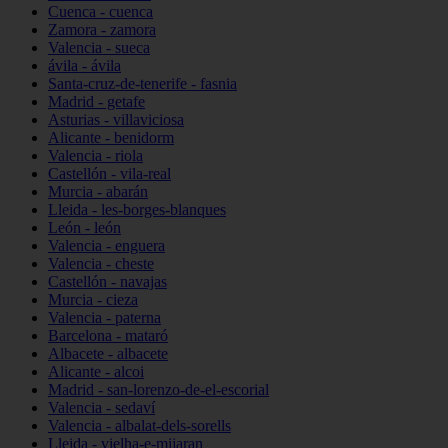
Cuenca - cuenca
Zamora - zamora
Valencia - sueca
ávila - ávila
Santa-cruz-de-tenerife - fasnia
Madrid - getafe
Asturias - villaviciosa
Alicante - benidorm
Valencia - riola
Castellón - vila-real
Murcia - abarán
Lleida - les-borges-blanques
León - león
Valencia - enguera
Valencia - cheste
Castellón - navajas
Murcia - cieza
Valencia - paterna
Barcelona - mataró
Albacete - albacete
Alicante - alcoi
Madrid - san-lorenzo-de-el-escorial
Valencia - sedaví
Valencia - albalat-dels-sorells
Lleida - vielha-e-mijaran