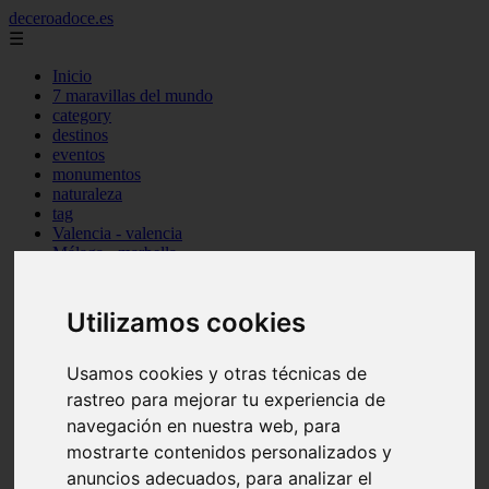
deceroadoce.es
☰
Inicio
7 maravillas del mundo
category
destinos
eventos
monumentos
naturaleza
tag
Valencia - valencia
Málaga - marbella
Almería - roquetas-de-mar
Madrid - valdemoro
Sevilla - bormujos
Utilizamos cookies
Santa-cruz-de-tenerife - santiago-del-teide
A-coruña - a-coruña
Murcia - murcia
Usamos cookies y otras técnicas de
Alicante - benidorm
rastreo para mejorar tu experiencia de
Alicante - finestrat
navegación en nuestra web, para
Almería - mojácar
Alicante - orihuela
mostrarte contenidos personalizados y
Huesca - jaca
anuncios adecuados, para analizar el
Valencia - el-puig-de-santa-maría