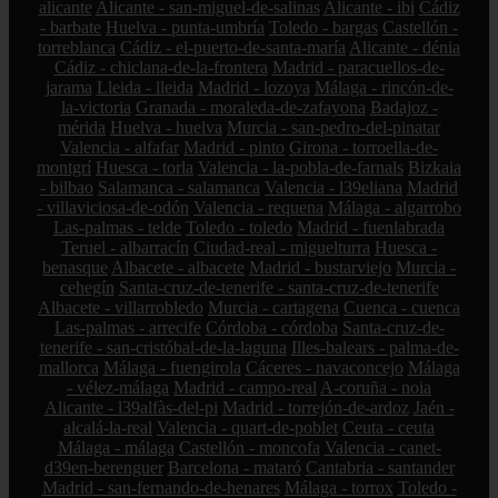
alicante
Alicante - san-miguel-de-salinas
Alicante - ibi
Cádiz
- barbate
Huelva - punta-umbría
Toledo - bargas
Castellón -
torreblanca
Cádiz - el-puerto-de-santa-maría
Alicante - dénia
Cádiz - chiclana-de-la-frontera
Madrid - paracuellos-de-
jarama
Lleida - lleida
Madrid - lozoya
Málaga - rincón-de-
la-victoria
Granada - moraleda-de-zafayona
Badajoz -
mérida
Huelva - huelva
Murcia - san-pedro-del-pinatar
Valencia - alfafar
Madrid - pinto
Girona - torroella-de-
montgrí
Huesca - torla
Valencia - la-pobla-de-farnals
Bizkaia
- bilbao
Salamanca - salamanca
Valencia - l39eliana
Madrid
- villaviciosa-de-odón
Valencia - requena
Málaga - algarrobo
Las-palmas - telde
Toledo - toledo
Madrid - fuenlabrada
Teruel - albarracín
Ciudad-real - miguelturra
Huesca -
benasque
Albacete - albacete
Madrid - bustarviejo
Murcia -
cehegín
Santa-cruz-de-tenerife - santa-cruz-de-tenerife
Albacete - villarrobledo
Murcia - cartagena
Cuenca - cuenca
Las-palmas - arrecife
Córdoba - córdoba
Santa-cruz-de-
tenerife - san-cristóbal-de-la-laguna
Illes-balears - palma-de-
mallorca
Málaga - fuengirola
Cáceres - navaconcejo
Málaga
- vélez-málaga
Madrid - campo-real
A-coruña - noia
Alicante - l39alfàs-del-pi
Madrid - torrejón-de-ardoz
Jaén -
alcalá-la-real
Valencia - quart-de-poblet
Ceuta - ceuta
Málaga - málaga
Castellón - moncofa
Valencia - canet-
d39en-berenguer
Barcelona - mataró
Cantabria - santander
Madrid - san-fernando-de-henares
Málaga - torrox
Toledo -