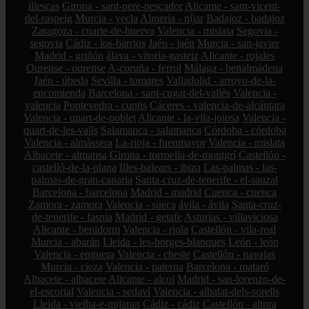
illescas
Girona - sant-pere-pescador
Alicante - sant-vicent-
del-raspeig
Murcia - yecla
Almería - níjar
Badajoz - badajoz
Zaragoza - cuarte-de-huerva
Valencia - mislata
Segovia -
segovia
Cádiz - los-barrios
Jaén - jaén
Murcia - san-javier
Madrid - griñón
álava - vitoria-gasteiz
Alicante - rojales
Ourense - ourense
A-coruña - ferrol
Málaga - benalmádena
Jaén - úbeda
Sevilla - tomares
Valladolid - arroyo-de-la-
encomienda
Barcelona - sant-cugat-del-vallès
Valencia -
valencia
Pontevedra - cuntis
Cáceres - valencia-de-alcántara
Valencia - quart-de-poblet
Alicante - la-vila-joiosa
Valencia -
quart-de-les-valls
Salamanca - salamanca
Córdoba - córdoba
Valencia - almàssera
La-rioja - fuenmayor
Valencia - mislata
Albacete - almansa
Girona - torroella-de-montgrí
Castellón -
castelló-de-la-plana
Illes-balears - ibiza
Las-palmas - las-
palmas-de-gran-canaria
Santa-cruz-de-tenerife - el-sauzal
Barcelona - barcelona
Madrid - madrid
Cuenca - cuenca
Zamora - zamora
Valencia - sueca
ávila - ávila
Santa-cruz-
de-tenerife - fasnia
Madrid - getafe
Asturias - villaviciosa
Alicante - benidorm
Valencia - riola
Castellón - vila-real
Murcia - abarán
Lleida - les-borges-blanques
León - león
Valencia - enguera
Valencia - cheste
Castellón - navajas
Murcia - cieza
Valencia - paterna
Barcelona - mataró
Albacete - albacete
Alicante - alcoi
Madrid - san-lorenzo-de-
el-escorial
Valencia - sedaví
Valencia - albalat-dels-sorells
Lleida - vielha-e-mijaran
Cádiz - cádiz
Castellón - altura