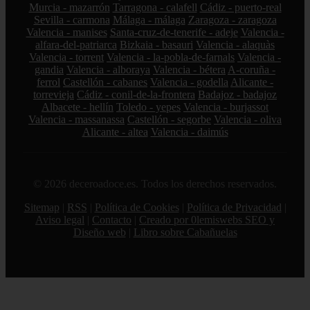
Murcia - mazarrón
Tarragona - calafell
Cádiz - puerto-real
Sevilla - carmona
Málaga - málaga
Zaragoza - zaragoza
Valencia - manises
Santa-cruz-de-tenerife - adeje
Valencia -
alfara-del-patriarca
Bizkaia - basauri
Valencia - alaquàs
Valencia - torrent
Valencia - la-pobla-de-farnals
Valencia -
gandia
Valencia - alboraya
Valencia - bétera
A-coruña -
ferrol
Castellón - cabanes
Valencia - godella
Alicante -
torrevieja
Cádiz - conil-de-la-frontera
Badajoz - badajoz
Albacete - hellín
Toledo - yepes
Valencia - burjassot
Valencia - massanassa
Castellón - segorbe
Valencia - oliva
Alicante - altea
Valencia - daimús
© 2026 deceroadoce.es. Todos los derechos reservados.
Sitemap
|
RSS
|
Política de Cookies
|
Política de Privacidad
|
Aviso legal
|
Contacto
|
Creado por 0lemiswebs SEO y
Diseño web
|
Libro sobre Cabañuelas