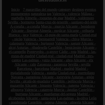
deceroadoce.es
Inicio
7 maravillas del mundo
category
destinos
eventos
monumentos
naturaleza
tag
Valencia - valencia
Málaga -
marbella
Almería - roquetas-de-mar
Madrid - valdemoro
Sevilla - bormujos
Santa-cruz-de-tenerife - santiago-del-teide
A-coruña - a-coruña
Murcia - murcia
Alicante - benidorm
Alicante - finestrat
Almería - mojácar
Alicante - orihuela
Huesca - jaca
Valencia - el-puig-de-santa-maría
Ciudad-real
- picón
Valencia - beniparrell
Valencia - chiva
Murcia -
calasparra
Valencia - burjassot
Valencia - sagunt
Alicante -
alcoi
Asturias - ribadesella
Castellón - benicàssim
Alicante -
el-campello
Pontevedra - o-grove
Cádiz - rota
Madrid - las-
rozas-de-madrid
Ciudad-real - ciudad-real
Madrid - tres-
cantos
Las-palmas - yaiza
Alicante - altea
Alicante - elx
Alicante - calp
Zaragoza - zaragoza
Sevilla - sevilla
Barcelona - barcelona
Madrid - madrid
Madrid -
majadahonda
Valencia - gandia
Ciudad-real - puertollano
Navarra - pamplona
Alicante - torrevieja
Asturias - gijón
Sevilla - alcalá-de-guadaíra
Castellón - peñíscola
Murcia -
mazarrón
Alicante - bigastro
Valencia - paterna
Valencia -
alboraya
Valencia - catarroja
Murcia - águilas
Castellón -
burriana
Alicante - guardamar-del-segura
Madrid -
alcobendas
Alicante - santa-pola
Las-palmas - la-oliva
León
- ponferrada
Castellón - orpesa
Almería - almería
Alicante -