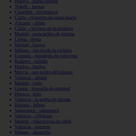
Huelva - punta-umbría
Toledo - bargas
Castellón - torreblanca
Cádiz - el-puerto-de-santa-maría
Alicante - dénia
Cádiz - chiclana-de-la-frontera
Madrid - paracuellos-de-jarama
Lleida - lleida
Madrid - lozoya
Málaga - rincón-de-la-victoria
Granada - moraleda-de-zafayona
Badajoz - mérida
Huelva - huelva
Murcia - san-pedro-del-pinatar
Valencia - alfafar
Madrid - pinto
Girona - torroella-de-montgrí
Huesca - torla
Valencia - la-pobla-de-farnals
Bizkaia - bilbao
Salamanca - salamanca
Valencia - l39eliana
Madrid - villaviciosa-de-odón
Valencia - requena
Málaga - algarrobo