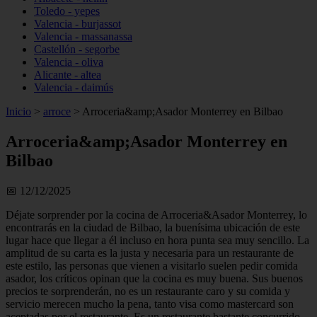
Toledo - yepes
Valencia - burjassot
Valencia - massanassa
Castellón - segorbe
Valencia - oliva
Alicante - altea
Valencia - daimús
Inicio
>
arroce
>
Arroceria&amp;Asador Monterrey en Bilbao
Arroceria&amp;Asador Monterrey en
Bilbao
📅 12/12/2025
Déjate sorprender por la cocina de Arroceria&Asador Monterrey, lo
encontrarás en la ciudad de Bilbao, la buenísima ubicación de este
lugar hace que llegar a él incluso en hora punta sea muy sencillo. La
amplitud de su carta es la justa y necesaria para un restaurante de
este estilo, las personas que vienen a visitarlo suelen pedir comida
asador, los críticos opinan que la cocina es muy buena. Sus buenos
precios te sorprenderán, no es un restaurante caro y su comida y
servicio merecen mucho la pena, tanto visa como mastercard son
aceptadas por el restaurante. Es un restaurante bastante concurrido,