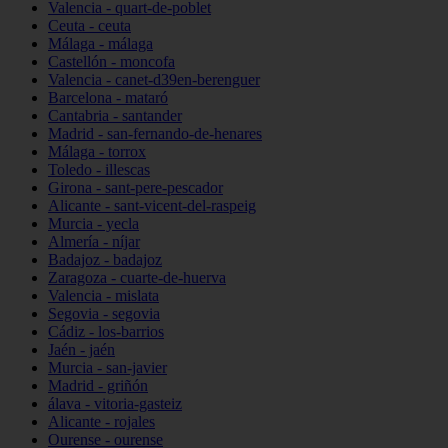
Valencia - quart-de-poblet
Ceuta - ceuta
Málaga - málaga
Castellón - moncofa
Valencia - canet-d39en-berenguer
Barcelona - mataró
Cantabria - santander
Madrid - san-fernando-de-henares
Málaga - torrox
Toledo - illescas
Girona - sant-pere-pescador
Alicante - sant-vicent-del-raspeig
Murcia - yecla
Almería - níjar
Badajoz - badajoz
Zaragoza - cuarte-de-huerva
Valencia - mislata
Segovia - segovia
Cádiz - los-barrios
Jaén - jaén
Murcia - san-javier
Madrid - griñón
álava - vitoria-gasteiz
Alicante - rojales
Ourense - ourense