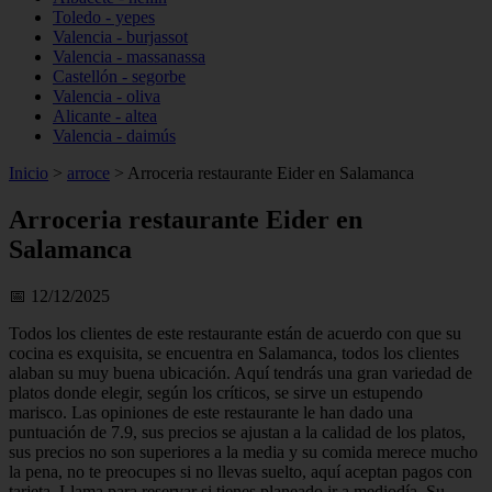
Toledo - yepes
Valencia - burjassot
Valencia - massanassa
Castellón - segorbe
Valencia - oliva
Alicante - altea
Valencia - daimús
Inicio
>
arroce
>
Arroceria restaurante Eider en Salamanca
Arroceria restaurante Eider en
Salamanca
📅 12/12/2025
Todos los clientes de este restaurante están de acuerdo con que su
cocina es exquisita, se encuentra en Salamanca, todos los clientes
alaban su muy buena ubicación. Aquí tendrás una gran variedad de
platos donde elegir, según los críticos, se sirve un estupendo
marisco. Las opiniones de este restaurante le han dado una
puntuación de 7.9, sus precios se ajustan a la calidad de los platos,
sus precios no son superiores a la media y su comida merece mucho
la pena, no te preocupes si no llevas suelto, aquí aceptan pagos con
tarjeta. Llama para reservar si tienes planeado ir a mediodía. Su