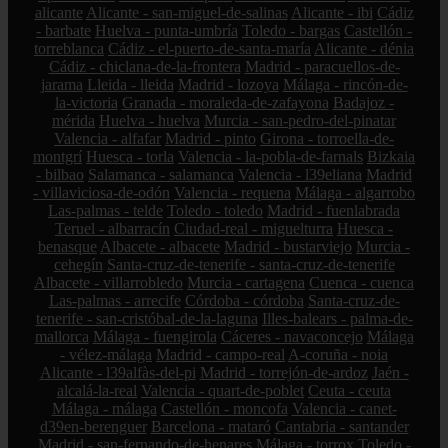
alicante
Alicante - san-miguel-de-salinas
Alicante - ibi
Cádiz
- barbate
Huelva - punta-umbría
Toledo - bargas
Castellón -
torreblanca
Cádiz - el-puerto-de-santa-maría
Alicante - dénia
Cádiz - chiclana-de-la-frontera
Madrid - paracuellos-de-
jarama
Lleida - lleida
Madrid - lozoya
Málaga - rincón-de-
la-victoria
Granada - moraleda-de-zafayona
Badajoz -
mérida
Huelva - huelva
Murcia - san-pedro-del-pinatar
Valencia - alfafar
Madrid - pinto
Girona - torroella-de-
montgrí
Huesca - torla
Valencia - la-pobla-de-farnals
Bizkaia
- bilbao
Salamanca - salamanca
Valencia - l39eliana
Madrid
- villaviciosa-de-odón
Valencia - requena
Málaga - algarrobo
Las-palmas - telde
Toledo - toledo
Madrid - fuenlabrada
Teruel - albarracín
Ciudad-real - miguelturra
Huesca -
benasque
Albacete - albacete
Madrid - bustarviejo
Murcia -
cehegín
Santa-cruz-de-tenerife - santa-cruz-de-tenerife
Albacete - villarrobledo
Murcia - cartagena
Cuenca - cuenca
Las-palmas - arrecife
Córdoba - córdoba
Santa-cruz-de-
tenerife - san-cristóbal-de-la-laguna
Illes-balears - palma-de-
mallorca
Málaga - fuengirola
Cáceres - navaconcejo
Málaga
- vélez-málaga
Madrid - campo-real
A-coruña - noia
Alicante - l39alfàs-del-pi
Madrid - torrejón-de-ardoz
Jaén -
alcalá-la-real
Valencia - quart-de-poblet
Ceuta - ceuta
Málaga - málaga
Castellón - moncofa
Valencia - canet-
d39en-berenguer
Barcelona - mataró
Cantabria - santander
Madrid - san-fernando-de-henares
Málaga - torrox
Toledo -