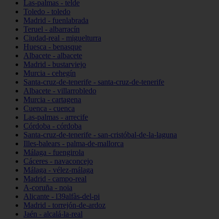
Las-palmas - telde
Toledo - toledo
Madrid - fuenlabrada
Teruel - albarracín
Ciudad-real - miguelturra
Huesca - benasque
Albacete - albacete
Madrid - bustarviejo
Murcia - cehegín
Santa-cruz-de-tenerife - santa-cruz-de-tenerife
Albacete - villarrobledo
Murcia - cartagena
Cuenca - cuenca
Las-palmas - arrecife
Córdoba - córdoba
Santa-cruz-de-tenerife - san-cristóbal-de-la-laguna
Illes-balears - palma-de-mallorca
Málaga - fuengirola
Cáceres - navaconcejo
Málaga - vélez-málaga
Madrid - campo-real
A-coruña - noia
Alicante - l39alfàs-del-pi
Madrid - torrejón-de-ardoz
Jaén - alcalá-la-real