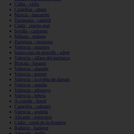
Cádiz - cádiz
Castellón - altura
Murcia - mazarrón
Tarragona - calafell
Cádiz - puerto-real
Sevilla - carmona
Málaga - málaga
Zaragoza - zaragoza
Valencia - manises
Santa-cruz-de-tenerife - adeje
Valencia - alfara-del-patriarca
Bizkaia - basauri
Valencia - alaquàs
Valencia - torrent
Valencia - la-pobla-de-farnals
Valencia - gandia
Valencia - alboraya
Valencia - bétera
A-coruña - ferrol
Castellón - cabanes
Valencia - godella
Alicante - torrevieja
Cádiz - conil-de-la-frontera
Badajoz - badajoz
Albacete - hellín