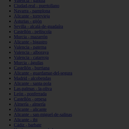
Valencia - gandia
Ciudad-real - puertollano
Navarra - pamplona
Alicante - torrevieja
Asturias - gijón
Sevilla - alcalá-de-guadaíra
Castellón - peñíscola
Murcia - mazarrón
Alicante - bigastro
Valencia - paterna
Valencia - alboraya
Valencia - catarroja
Murcia - águilas
Castellón - burriana
Alicante - guardamar-del-segura
Madrid - alcobendas
Alicante - santa-pola
Las-palmas - la-oliva
León - ponferrada
Castellón - orpesa
Almería - almería
Alicante - alicante
Alicante - san-miguel-de-salinas
Alicante - ibi
Cádiz - barbate