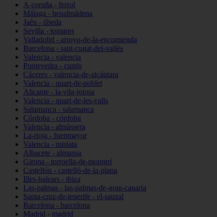
A-coruña - ferrol
Málaga - benalmádena
Jaén - úbeda
Sevilla - tomares
Valladolid - arroyo-de-la-encomienda
Barcelona - sant-cugat-del-vallès
Valencia - valencia
Pontevedra - cuntis
Cáceres - valencia-de-alcántara
Valencia - quart-de-poblet
Alicante - la-vila-joiosa
Valencia - quart-de-les-valls
Salamanca - salamanca
Córdoba - córdoba
Valencia - almàssera
La-rioja - fuenmayor
Valencia - mislata
Albacete - almansa
Girona - torroella-de-montgrí
Castellón - castelló-de-la-plana
Illes-balears - ibiza
Las-palmas - las-palmas-de-gran-canaria
Santa-cruz-de-tenerife - el-sauzal
Barcelona - barcelona
Madrid - madrid