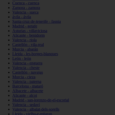
Cuenca - cuenca
Zamora - zamora
Valencia - sueca
ávila - ávila
Santa-cruz-de-tenerife - fasnia
Madrid - getafe
Asturias - villaviciosa
Alicante - benidorm
Valencia - riola
Castellón - vila-real
Murcia - abarán
Lleida - les-borges-blanques
León - león
Valencia - enguera
Valencia - cheste
Castellón - navajas
Murcia - cieza
Valencia - paterna
Barcelona - mataró
Albacete - albacete
Alicante - alcoi
Madrid - san-lorenzo-de-el-escorial
Valencia - sedaví
Valencia - albalat-dels-sorells
Lleida - vielha-e-mijaran