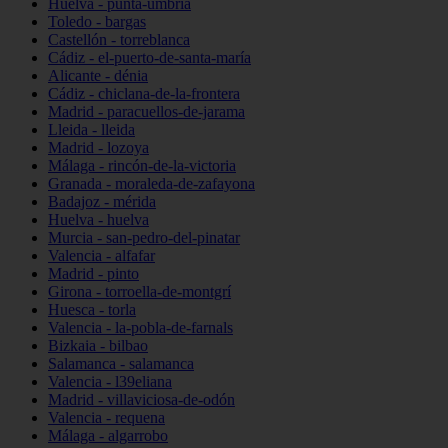
Huelva - punta-umbría
Toledo - bargas
Castellón - torreblanca
Cádiz - el-puerto-de-santa-maría
Alicante - dénia
Cádiz - chiclana-de-la-frontera
Madrid - paracuellos-de-jarama
Lleida - lleida
Madrid - lozoya
Málaga - rincón-de-la-victoria
Granada - moraleda-de-zafayona
Badajoz - mérida
Huelva - huelva
Murcia - san-pedro-del-pinatar
Valencia - alfafar
Madrid - pinto
Girona - torroella-de-montgrí
Huesca - torla
Valencia - la-pobla-de-farnals
Bizkaia - bilbao
Salamanca - salamanca
Valencia - l39eliana
Madrid - villaviciosa-de-odón
Valencia - requena
Málaga - algarrobo