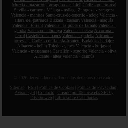
Murcia - mazarrón
Tarragona - calafell
Cádiz - puerto-real
Sevilla - carmona
Málaga - málaga
Zaragoza - zaragoza
Valencia - manises
Santa-cruz-de-tenerife - adeje
Valencia -
alfara-del-patriarca
Bizkaia - basauri
Valencia - alaquàs
Valencia - torrent
Valencia - la-pobla-de-farnals
Valencia -
gandia
Valencia - alboraya
Valencia - bétera
A-coruña -
ferrol
Castellón - cabanes
Valencia - godella
Alicante -
torrevieja
Cádiz - conil-de-la-frontera
Badajoz - badajoz
Albacete - hellín
Toledo - yepes
Valencia - burjassot
Valencia - massanassa
Castellón - segorbe
Valencia - oliva
Alicante - altea
Valencia - daimús
© 2026 deceroadoce.es. Todos los derechos reservados.
Sitemap
|
RSS
|
Política de Cookies
|
Política de Privacidad
|
Aviso legal
|
Contacto
|
Creado por 0lemiswebs SEO y
Diseño web
|
Libro sobre Cabañuelas