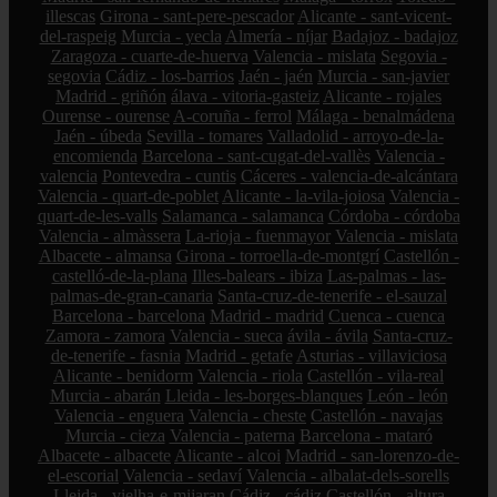
illescas
Girona - sant-pere-pescador
Alicante - sant-vicent-
del-raspeig
Murcia - yecla
Almería - níjar
Badajoz - badajoz
Zaragoza - cuarte-de-huerva
Valencia - mislata
Segovia -
segovia
Cádiz - los-barrios
Jaén - jaén
Murcia - san-javier
Madrid - griñón
álava - vitoria-gasteiz
Alicante - rojales
Ourense - ourense
A-coruña - ferrol
Málaga - benalmádena
Jaén - úbeda
Sevilla - tomares
Valladolid - arroyo-de-la-
encomienda
Barcelona - sant-cugat-del-vallès
Valencia -
valencia
Pontevedra - cuntis
Cáceres - valencia-de-alcántara
Valencia - quart-de-poblet
Alicante - la-vila-joiosa
Valencia -
quart-de-les-valls
Salamanca - salamanca
Córdoba - córdoba
Valencia - almàssera
La-rioja - fuenmayor
Valencia - mislata
Albacete - almansa
Girona - torroella-de-montgrí
Castellón -
castelló-de-la-plana
Illes-balears - ibiza
Las-palmas - las-
palmas-de-gran-canaria
Santa-cruz-de-tenerife - el-sauzal
Barcelona - barcelona
Madrid - madrid
Cuenca - cuenca
Zamora - zamora
Valencia - sueca
ávila - ávila
Santa-cruz-
de-tenerife - fasnia
Madrid - getafe
Asturias - villaviciosa
Alicante - benidorm
Valencia - riola
Castellón - vila-real
Murcia - abarán
Lleida - les-borges-blanques
León - león
Valencia - enguera
Valencia - cheste
Castellón - navajas
Murcia - cieza
Valencia - paterna
Barcelona - mataró
Albacete - albacete
Alicante - alcoi
Madrid - san-lorenzo-de-
el-escorial
Valencia - sedaví
Valencia - albalat-dels-sorells
Lleida - vielha-e-mijaran
Cádiz - cádiz
Castellón - altura