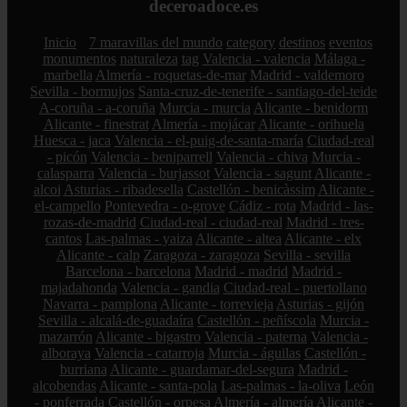
deceroadoce.es
Inicio
7 maravillas del mundo
category
destinos
eventos
monumentos
naturaleza
tag
Valencia - valencia
Málaga -
marbella
Almería - roquetas-de-mar
Madrid - valdemoro
Sevilla - bormujos
Santa-cruz-de-tenerife - santiago-del-teide
A-coruña - a-coruña
Murcia - murcia
Alicante - benidorm
Alicante - finestrat
Almería - mojácar
Alicante - orihuela
Huesca - jaca
Valencia - el-puig-de-santa-maría
Ciudad-real
- picón
Valencia - beniparrell
Valencia - chiva
Murcia -
calasparra
Valencia - burjassot
Valencia - sagunt
Alicante -
alcoi
Asturias - ribadesella
Castellón - benicàssim
Alicante -
el-campello
Pontevedra - o-grove
Cádiz - rota
Madrid - las-
rozas-de-madrid
Ciudad-real - ciudad-real
Madrid - tres-
cantos
Las-palmas - yaiza
Alicante - altea
Alicante - elx
Alicante - calp
Zaragoza - zaragoza
Sevilla - sevilla
Barcelona - barcelona
Madrid - madrid
Madrid -
majadahonda
Valencia - gandia
Ciudad-real - puertollano
Navarra - pamplona
Alicante - torrevieja
Asturias - gijón
Sevilla - alcalá-de-guadaíra
Castellón - peñíscola
Murcia -
mazarrón
Alicante - bigastro
Valencia - paterna
Valencia -
alboraya
Valencia - catarroja
Murcia - águilas
Castellón -
burriana
Alicante - guardamar-del-segura
Madrid -
alcobendas
Alicante - santa-pola
Las-palmas - la-oliva
León
- ponferrada
Castellón - orpesa
Almería - almería
Alicante -