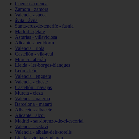
Cuenca - cuenca
Zamora - zamora
Valencia - sueca
ávila - ávila
Santa-cruz-de-tenerife - fasnia
Madrid - getafe
Asturias - villaviciosa
Alicante - benidorm
Valencia - riola
Castellón - vila-real
Murcia - abarán
Lleida - les-borges-blanques
León - león
Valencia - enguera
Valencia - cheste
Castellón - navajas
Murcia - cieza
Valencia - paterna
Barcelona - mataró
Albacete - albacete
Alicante - alcoi
Madrid - san-lorenzo-de-el-escorial
Valencia - sedaví
Valencia - albalat-dels-sorells
Lleida - vielha-e-mijaran