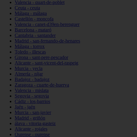
Valencia - quart-de-poblet
Ceuta - ceuta
Málaga - málaga
Castellón - moncofa
Valencia - canet-d39en-berenguer
Barcelona - mataró
Cantabria - santander
Madrid - san-fernando-de-henares
Málaga - torrox
Toledo - illescas
Girona - sant-pere-pescador
Alicante - sant-vicent-del-raspeig
Murcia - yecla
Almería - níjar
Badajoz - badajoz
Zaragoza - cuarte-de-huerva
Valencia - mislata
Segovia - segovia
Cádiz - los-barrios
Jaén - jaén
Murcia - san-javier
Madrid - griñón
álava - vitoria-gasteiz
Alicante - rojales
Ourense - ourense