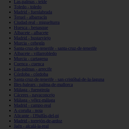
Las-palmas - telde
Toledo - toledo
Madrid - fuenlabrada
Teruel - albarracín
Ciudad-real - miguelturra
Huesca - benasque
Albacete - albacete
Madrid - bustarviejo
Murcia - cehegín
Santa-cruz-de-tenerife - santa-cruz-de-tenerife
Albacete - villarrobledo
Murcia - cartagena
Cuenca - cuenca
Las-palmas - arrecife
Córdoba - córdoba
Santa-cruz-de-tenerife - san-cristóbal-de-la-laguna
Illes-balears - palma-de-mallorca
Málaga - fuengirola
Cáceres - navaconcejo
Málaga - vélez-málaga
Madrid - campo-real
A-coruña - noia
Alicante - l39alfàs-del-pi
Madrid - torrejón-de-ardoz
Jaén - alcalá-la-real