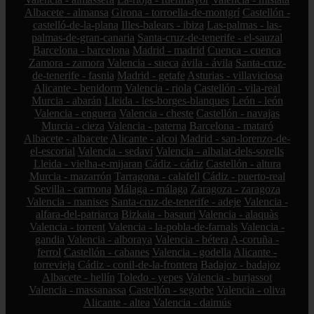
Albacete - almansa
Girona - torroella-de-montgrí
Castellón -
castelló-de-la-plana
Illes-balears - ibiza
Las-palmas - las-
palmas-de-gran-canaria
Santa-cruz-de-tenerife - el-sauzal
Barcelona - barcelona
Madrid - madrid
Cuenca - cuenca
Zamora - zamora
Valencia - sueca
ávila - ávila
Santa-cruz-
de-tenerife - fasnia
Madrid - getafe
Asturias - villaviciosa
Alicante - benidorm
Valencia - riola
Castellón - vila-real
Murcia - abarán
Lleida - les-borges-blanques
León - león
Valencia - enguera
Valencia - cheste
Castellón - navajas
Murcia - cieza
Valencia - paterna
Barcelona - mataró
Albacete - albacete
Alicante - alcoi
Madrid - san-lorenzo-de-
el-escorial
Valencia - sedaví
Valencia - albalat-dels-sorells
Lleida - vielha-e-mijaran
Cádiz - cádiz
Castellón - altura
Murcia - mazarrón
Tarragona - calafell
Cádiz - puerto-real
Sevilla - carmona
Málaga - málaga
Zaragoza - zaragoza
Valencia - manises
Santa-cruz-de-tenerife - adeje
Valencia -
alfara-del-patriarca
Bizkaia - basauri
Valencia - alaquàs
Valencia - torrent
Valencia - la-pobla-de-farnals
Valencia -
gandia
Valencia - alboraya
Valencia - bétera
A-coruña -
ferrol
Castellón - cabanes
Valencia - godella
Alicante -
torrevieja
Cádiz - conil-de-la-frontera
Badajoz - badajoz
Albacete - hellín
Toledo - yepes
Valencia - burjassot
Valencia - massanassa
Castellón - segorbe
Valencia - oliva
Alicante - altea
Valencia - daimús