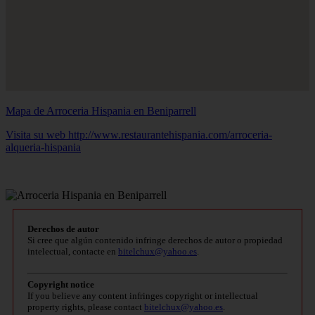
Mapa de Arroceria Hispania en Beniparrell
Visita su web http://www.restaurantehispania.com/arroceria-
alqueria-hispania
Derechos de autor
Si cree que algún contenido infringe derechos de autor o propiedad
intelectual, contacte en
bitelchux@yahoo.es
.
Copyright notice
If you believe any content infringes copyright or intellectual
property rights, please contact
bitelchux@yahoo.es
.