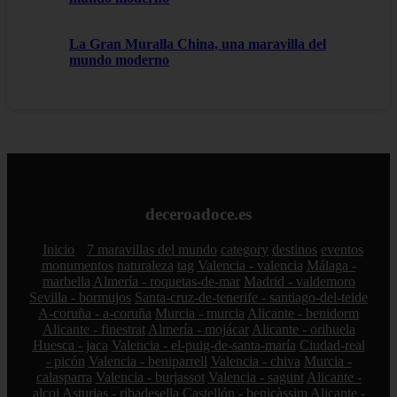
La Gran Muralla China, una maravilla del
mundo moderno
deceroadoce.es
Inicio
7 maravillas del mundo
category
destinos
eventos
monumentos
naturaleza
tag
Valencia - valencia
Málaga -
marbella
Almería - roquetas-de-mar
Madrid - valdemoro
Sevilla - bormujos
Santa-cruz-de-tenerife - santiago-del-teide
A-coruña - a-coruña
Murcia - murcia
Alicante - benidorm
Alicante - finestrat
Almería - mojácar
Alicante - orihuela
Huesca - jaca
Valencia - el-puig-de-santa-maría
Ciudad-real
- picón
Valencia - beniparrell
Valencia - chiva
Murcia -
calasparra
Valencia - burjassot
Valencia - sagunt
Alicante -
alcoi
Asturias - ribadesella
Castellón - benicàssim
Alicante -