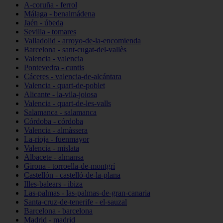
A-coruña - ferrol
Málaga - benalmádena
Jaén - úbeda
Sevilla - tomares
Valladolid - arroyo-de-la-encomienda
Barcelona - sant-cugat-del-vallès
Valencia - valencia
Pontevedra - cuntis
Cáceres - valencia-de-alcántara
Valencia - quart-de-poblet
Alicante - la-vila-joiosa
Valencia - quart-de-les-valls
Salamanca - salamanca
Córdoba - córdoba
Valencia - almàssera
La-rioja - fuenmayor
Valencia - mislata
Albacete - almansa
Girona - torroella-de-montgrí
Castellón - castelló-de-la-plana
Illes-balears - ibiza
Las-palmas - las-palmas-de-gran-canaria
Santa-cruz-de-tenerife - el-sauzal
Barcelona - barcelona
Madrid - madrid