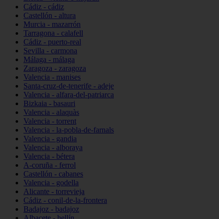
Cádiz - cádiz
Castellón - altura
Murcia - mazarrón
Tarragona - calafell
Cádiz - puerto-real
Sevilla - carmona
Málaga - málaga
Zaragoza - zaragoza
Valencia - manises
Santa-cruz-de-tenerife - adeje
Valencia - alfara-del-patriarca
Bizkaia - basauri
Valencia - alaquàs
Valencia - torrent
Valencia - la-pobla-de-farnals
Valencia - gandia
Valencia - alboraya
Valencia - bétera
A-coruña - ferrol
Castellón - cabanes
Valencia - godella
Alicante - torrevieja
Cádiz - conil-de-la-frontera
Badajoz - badajoz
Albacete - hellín