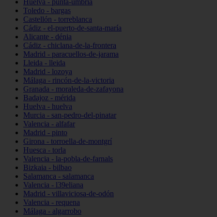
Huelva - punta-umbría
Toledo - bargas
Castellón - torreblanca
Cádiz - el-puerto-de-santa-maría
Alicante - dénia
Cádiz - chiclana-de-la-frontera
Madrid - paracuellos-de-jarama
Lleida - lleida
Madrid - lozoya
Málaga - rincón-de-la-victoria
Granada - moraleda-de-zafayona
Badajoz - mérida
Huelva - huelva
Murcia - san-pedro-del-pinatar
Valencia - alfafar
Madrid - pinto
Girona - torroella-de-montgrí
Huesca - torla
Valencia - la-pobla-de-farnals
Bizkaia - bilbao
Salamanca - salamanca
Valencia - l39eliana
Madrid - villaviciosa-de-odón
Valencia - requena
Málaga - algarrobo