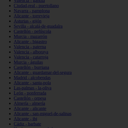
Valencia - gandia
Ciudad-real - puertollano
Navarra - pamplona
Alicante - torrevieja
Asturias - gijón
Sevilla - alcalá-de-guadaíra
Castellón - peñíscola
Murcia - mazarrón
Alicante - bigastro
Valencia - paterna
Valencia - alboraya
Valencia - catarroja
Murcia - águilas
Castellón - burriana
Alicante - guardamar-del-segura
Madrid - alcobendas
Alicante - santa-pola
Las-palmas - la-oliva
León - ponferrada
Castellón - orpesa
Almería - almería
Alicante - alicante
Alicante - san-miguel-de-salinas
Alicante - ibi
Cádiz - barbate