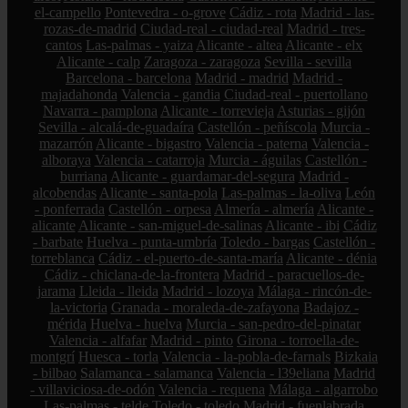
el-campello
Pontevedra - o-grove
Cádiz - rota
Madrid - las-
rozas-de-madrid
Ciudad-real - ciudad-real
Madrid - tres-
cantos
Las-palmas - yaiza
Alicante - altea
Alicante - elx
Alicante - calp
Zaragoza - zaragoza
Sevilla - sevilla
Barcelona - barcelona
Madrid - madrid
Madrid -
majadahonda
Valencia - gandia
Ciudad-real - puertollano
Navarra - pamplona
Alicante - torrevieja
Asturias - gijón
Sevilla - alcalá-de-guadaíra
Castellón - peñíscola
Murcia -
mazarrón
Alicante - bigastro
Valencia - paterna
Valencia -
alboraya
Valencia - catarroja
Murcia - águilas
Castellón -
burriana
Alicante - guardamar-del-segura
Madrid -
alcobendas
Alicante - santa-pola
Las-palmas - la-oliva
León
- ponferrada
Castellón - orpesa
Almería - almería
Alicante -
alicante
Alicante - san-miguel-de-salinas
Alicante - ibi
Cádiz
- barbate
Huelva - punta-umbría
Toledo - bargas
Castellón -
torreblanca
Cádiz - el-puerto-de-santa-maría
Alicante - dénia
Cádiz - chiclana-de-la-frontera
Madrid - paracuellos-de-
jarama
Lleida - lleida
Madrid - lozoya
Málaga - rincón-de-
la-victoria
Granada - moraleda-de-zafayona
Badajoz -
mérida
Huelva - huelva
Murcia - san-pedro-del-pinatar
Valencia - alfafar
Madrid - pinto
Girona - torroella-de-
montgrí
Huesca - torla
Valencia - la-pobla-de-farnals
Bizkaia
- bilbao
Salamanca - salamanca
Valencia - l39eliana
Madrid
- villaviciosa-de-odón
Valencia - requena
Málaga - algarrobo
Las-palmas - telde
Toledo - toledo
Madrid - fuenlabrada