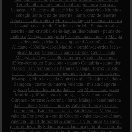
Teruel - albarracín
Ciudad-real - miguelturra
Huesca -
benasque
Albacete - albacete
Madrid - bustarviejo
Murcia -
cehegín
Santa-cruz-de-tenerife - santa-cruz-de-tenerife
Albacete - villarrobledo
Murcia - cartagena
Cuenca - cuenca
Las-palmas - arrecife
Córdoba - córdoba
Santa-cruz-de-
tenerife - san-cristóbal-de-la-laguna
Illes-balears - palma-de-
mallorca
Málaga - fuengirola
Cáceres - navaconcejo
Málaga
- vélez-málaga
Madrid - campo-real
A-coruña - noia
Alicante - l39alfàs-del-pi
Madrid - torrejón-de-ardoz
Jaén -
alcalá-la-real
Valencia - quart-de-poblet
Ceuta - ceuta
Málaga - málaga
Castellón - moncofa
Valencia - canet-
d39en-berenguer
Barcelona - mataró
Cantabria - santander
Madrid - san-fernando-de-henares
Málaga - torrox
Toledo -
illescas
Girona - sant-pere-pescador
Alicante - sant-vicent-
del-raspeig
Murcia - yecla
Almería - níjar
Badajoz - badajoz
Zaragoza - cuarte-de-huerva
Valencia - mislata
Segovia -
segovia
Cádiz - los-barrios
Jaén - jaén
Murcia - san-javier
Madrid - griñón
álava - vitoria-gasteiz
Alicante - rojales
Ourense - ourense
A-coruña - ferrol
Málaga - benalmádena
Jaén - úbeda
Sevilla - tomares
Valladolid - arroyo-de-la-
encomienda
Barcelona - sant-cugat-del-vallès
Valencia -
valencia
Pontevedra - cuntis
Cáceres - valencia-de-alcántara
Valencia - quart-de-poblet
Alicante - la-vila-joiosa
Valencia -
quart-de-les-valls
Salamanca - salamanca
Córdoba - córdoba
Valencia - almàssera
La-rioja - fuenmayor
Valencia - mislata