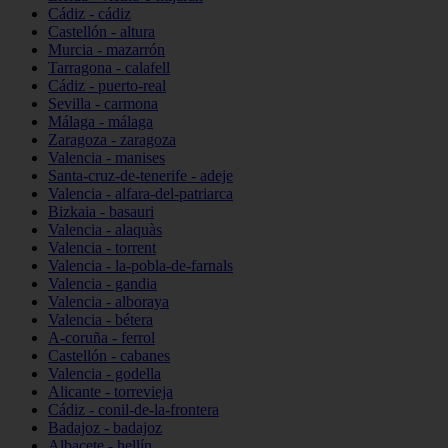
Cádiz - cádiz
Castellón - altura
Murcia - mazarrón
Tarragona - calafell
Cádiz - puerto-real
Sevilla - carmona
Málaga - málaga
Zaragoza - zaragoza
Valencia - manises
Santa-cruz-de-tenerife - adeje
Valencia - alfara-del-patriarca
Bizkaia - basauri
Valencia - alaquàs
Valencia - torrent
Valencia - la-pobla-de-farnals
Valencia - gandia
Valencia - alboraya
Valencia - bétera
A-coruña - ferrol
Castellón - cabanes
Valencia - godella
Alicante - torrevieja
Cádiz - conil-de-la-frontera
Badajoz - badajoz
Albacete - hellín