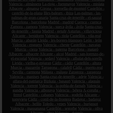
Valencia - almàssera
La-rioja - fuenmayor
Valencia - mislata
Albacete - almansa
Girona - torroella-de-montgrí
Castellón -
castelló-de-la-plana
Illes-balears - ibiza
Las-palmas - las-
palmas-de-gran-canaria
Santa-cruz-de-tenerife - el-sauzal
Barcelona - barcelona
Madrid - madrid
Cuenca - cuenca
Zamora - zamora
Valencia - sueca
ávila - ávila
Santa-cruz-
de-tenerife - fasnia
Madrid - getafe
Asturias - villaviciosa
Alicante - benidorm
Valencia - riola
Castellón - vila-real
Murcia - abarán
Lleida - les-borges-blanques
León - león
Valencia - enguera
Valencia - cheste
Castellón - navajas
Murcia - cieza
Valencia - paterna
Barcelona - mataró
Albacete - albacete
Alicante - alcoi
Madrid - san-lorenzo-de-
el-escorial
Valencia - sedaví
Valencia - albalat-dels-sorells
Lleida - vielha-e-mijaran
Cádiz - cádiz
Castellón - altura
Murcia - mazarrón
Tarragona - calafell
Cádiz - puerto-real
Sevilla - carmona
Málaga - málaga
Zaragoza - zaragoza
Valencia - manises
Santa-cruz-de-tenerife - adeje
Valencia -
alfara-del-patriarca
Bizkaia - basauri
Valencia - alaquàs
Valencia - torrent
Valencia - la-pobla-de-farnals
Valencia -
gandia
Valencia - alboraya
Valencia - bétera
A-coruña -
ferrol
Castellón - cabanes
Valencia - godella
Alicante -
torrevieja
Cádiz - conil-de-la-frontera
Badajoz - badajoz
Albacete - hellín
Toledo - yepes
Valencia - burjassot
Valencia - massanassa
Castellón - segorbe
Valencia - oliva
Alicante - altea
Valencia - daimús