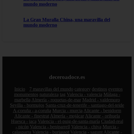
mundo moderno
La Gran Muralla China, una maravilla del
mundo moderno
deceroadoce.es
Inicio
7 maravillas del mundo
category
destinos
eventos
monumentos
naturaleza
tag
Valencia - valencia
Málaga -
marbella
Almería - roquetas-de-mar
Madrid - valdemoro
Sevilla - bormujos
Santa-cruz-de-tenerife - santiago-del-teide
A-coruña - a-coruña
Murcia - murcia
Alicante - benidorm
Alicante - finestrat
Almería - mojácar
Alicante - orihuela
Huesca - jaca
Valencia - el-puig-de-santa-maría
Ciudad-real
- picón
Valencia - beniparrell
Valencia - chiva
Murcia -
calasparra
Valencia - burjassot
Valencia - sagunt
Alicante -