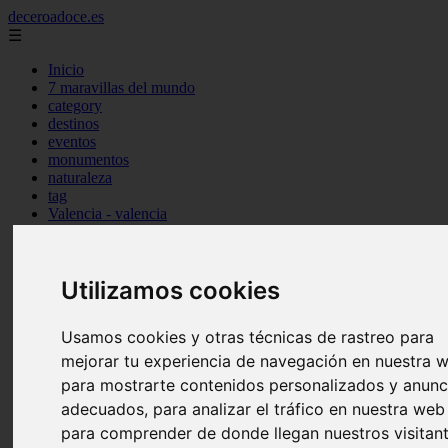
deceroadoce.es
☰
Inicio
7 maravillas del mundo
category
destinos
eventos
monumentos
naturaleza
tag
Valencia - valencia
Málaga - marbella
Almería - roquetas-de-mar
Madrid - valdemoro
Utilizamos cookies
Sevilla - bormujos
Santa-cruz-de-tenerife - santiago-del-teide
A-coruña - a-coruña
Usamos cookies y otras técnicas de rastreo para
Murcia - murcia
Alicante - benidorm
mejorar tu experiencia de navegación en nuestra 
Alicante - finestrat
para mostrarte contenidos personalizados y anunc
Almería - mojácar
adecuados, para analizar el tráfico en nuestra web
Alicante - orihuela
Huesca - jaca
para comprender de donde llegan nuestros visitant
Valencia - el-puig-de-santa-maría