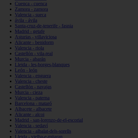
Cuenca - cuenca
Zamora - zamora
Valencia - sueca
ávila - ávila
Santa-cruz-de-tenerife - fasnia
Madrid - getafe
Asturias - villaviciosa
Alicante - benidorm
Valencia - riola
Castellón - vila-real
Murcia - abarán
Lleida - les-borges-blanques
León - león
Valencia - enguera
Valencia - cheste
Castellón - navajas
Murcia - cieza
Valencia - paterna
Barcelona - mataró
Albacete - albacete
Alicante - alcoi
Madrid - san-lorenzo-de-el-escorial
Valencia - sedaví
Valencia - albalat-dels-sorells
Lleida - vielha-e-mijaran