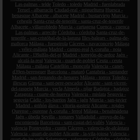
Las-palmas - telde
Toledo - toledo
Madrid - fuenlabrada
Teruel - albarracín
Ciudad-real - miguelturra
Huesca -
benasque
Albacete - albacete
Madrid - bustarviejo
Murcia -
cehegín
Santa-cruz-de-tenerife - santa-cruz-de-tenerife
Albacete - villarrobledo
Murcia - cartagena
Cuenca - cuenca
Las-palmas - arrecife
Córdoba - córdoba
Santa-cruz-de-
tenerife - san-cristóbal-de-la-laguna
Illes-balears - palma-de-
mallorca
Málaga - fuengirola
Cáceres - navaconcejo
Málaga
- vélez-málaga
Madrid - campo-real
A-coruña - noia
Alicante - l39alfàs-del-pi
Madrid - torrejón-de-ardoz
Jaén -
alcalá-la-real
Valencia - quart-de-poblet
Ceuta - ceuta
Málaga - málaga
Castellón - moncofa
Valencia - canet-
d39en-berenguer
Barcelona - mataró
Cantabria - santander
Madrid - san-fernando-de-henares
Málaga - torrox
Toledo -
illescas
Girona - sant-pere-pescador
Alicante - sant-vicent-
del-raspeig
Murcia - yecla
Almería - níjar
Badajoz - badajoz
Zaragoza - cuarte-de-huerva
Valencia - mislata
Segovia -
segovia
Cádiz - los-barrios
Jaén - jaén
Murcia - san-javier
Madrid - griñón
álava - vitoria-gasteiz
Alicante - rojales
Ourense - ourense
A-coruña - ferrol
Málaga - benalmádena
Jaén - úbeda
Sevilla - tomares
Valladolid - arroyo-de-la-
encomienda
Barcelona - sant-cugat-del-vallès
Valencia -
valencia
Pontevedra - cuntis
Cáceres - valencia-de-alcántara
Valencia - quart-de-poblet
Alicante - la-vila-joiosa
Valencia -
quart-de-les-valls
Salamanca - salamanca
Córdoba - córdoba