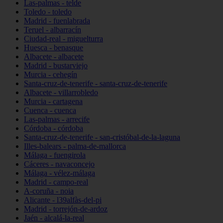
Las-palmas - telde
Toledo - toledo
Madrid - fuenlabrada
Teruel - albarracín
Ciudad-real - miguelturra
Huesca - benasque
Albacete - albacete
Madrid - bustarviejo
Murcia - cehegín
Santa-cruz-de-tenerife - santa-cruz-de-tenerife
Albacete - villarrobledo
Murcia - cartagena
Cuenca - cuenca
Las-palmas - arrecife
Córdoba - córdoba
Santa-cruz-de-tenerife - san-cristóbal-de-la-laguna
Illes-balears - palma-de-mallorca
Málaga - fuengirola
Cáceres - navaconcejo
Málaga - vélez-málaga
Madrid - campo-real
A-coruña - noia
Alicante - l39alfàs-del-pi
Madrid - torrejón-de-ardoz
Jaén - alcalá-la-real