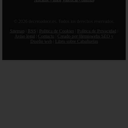
© 2026 deceroadoce.es. Todos los derechos reservados.
Sitemap
|
RSS
|
Política de Cookies
|
Política de Privacidad
|
Aviso legal
|
Contacto
|
Creado por 0lemiswebs SEO y
Diseño web
|
Libro sobre Cabañuelas