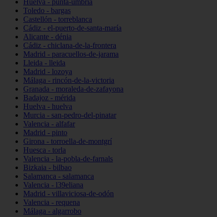
Huelva - punta-umbría
Toledo - bargas
Castellón - torreblanca
Cádiz - el-puerto-de-santa-maría
Alicante - dénia
Cádiz - chiclana-de-la-frontera
Madrid - paracuellos-de-jarama
Lleida - lleida
Madrid - lozoya
Málaga - rincón-de-la-victoria
Granada - moraleda-de-zafayona
Badajoz - mérida
Huelva - huelva
Murcia - san-pedro-del-pinatar
Valencia - alfafar
Madrid - pinto
Girona - torroella-de-montgrí
Huesca - torla
Valencia - la-pobla-de-farnals
Bizkaia - bilbao
Salamanca - salamanca
Valencia - l39eliana
Madrid - villaviciosa-de-odón
Valencia - requena
Málaga - algarrobo