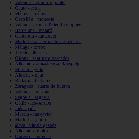
Valencia - quart-de-poblet
Ceuta - ceuta
Málaga - málaga
Castellón - moncofa
Valencia - canet-d39en-berenguer
Barcelona - mataró
Cantabria - santander
Madrid - san-fernando-de-henares
Málaga - torrox
Toledo - illescas
Girona - sant-pere-pescador
Alicante - sant-vicent-del-raspeig
Murcia - yecla
Almería - níjar
Badajoz - badajoz
Zaragoza - cuarte-de-huerva
Valencia - mislata
Segovia - segovia
Cádiz - los-barrios
Jaén - jaén
Murcia - san-javier
Madrid - griñón
álava - vitoria-gasteiz
Alicante - rojales
Ourense - ourense