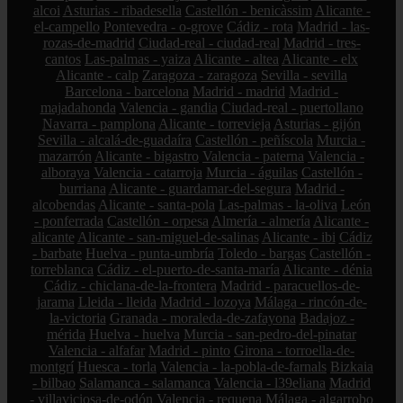
alcoi
Asturias - ribadesella
Castellón - benicàssim
Alicante -
el-campello
Pontevedra - o-grove
Cádiz - rota
Madrid - las-
rozas-de-madrid
Ciudad-real - ciudad-real
Madrid - tres-
cantos
Las-palmas - yaiza
Alicante - altea
Alicante - elx
Alicante - calp
Zaragoza - zaragoza
Sevilla - sevilla
Barcelona - barcelona
Madrid - madrid
Madrid -
majadahonda
Valencia - gandia
Ciudad-real - puertollano
Navarra - pamplona
Alicante - torrevieja
Asturias - gijón
Sevilla - alcalá-de-guadaíra
Castellón - peñíscola
Murcia -
mazarrón
Alicante - bigastro
Valencia - paterna
Valencia -
alboraya
Valencia - catarroja
Murcia - águilas
Castellón -
burriana
Alicante - guardamar-del-segura
Madrid -
alcobendas
Alicante - santa-pola
Las-palmas - la-oliva
León
- ponferrada
Castellón - orpesa
Almería - almería
Alicante -
alicante
Alicante - san-miguel-de-salinas
Alicante - ibi
Cádiz
- barbate
Huelva - punta-umbría
Toledo - bargas
Castellón -
torreblanca
Cádiz - el-puerto-de-santa-maría
Alicante - dénia
Cádiz - chiclana-de-la-frontera
Madrid - paracuellos-de-
jarama
Lleida - lleida
Madrid - lozoya
Málaga - rincón-de-
la-victoria
Granada - moraleda-de-zafayona
Badajoz -
mérida
Huelva - huelva
Murcia - san-pedro-del-pinatar
Valencia - alfafar
Madrid - pinto
Girona - torroella-de-
montgrí
Huesca - torla
Valencia - la-pobla-de-farnals
Bizkaia
- bilbao
Salamanca - salamanca
Valencia - l39eliana
Madrid
- villaviciosa-de-odón
Valencia - requena
Málaga - algarrobo