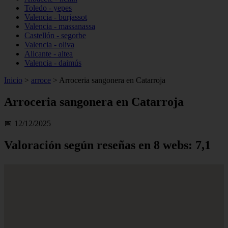
Toledo - yepes
Valencia - burjassot
Valencia - massanassa
Castellón - segorbe
Valencia - oliva
Alicante - altea
Valencia - daimús
Inicio
>
arroce
>
Arroceria sangonera en Catarroja
Arroceria sangonera en Catarroja
📅 12/12/2025
Valoración según reseñas en 8 webs: 7,1