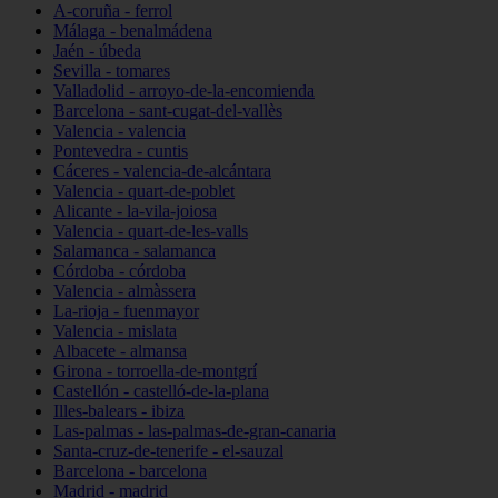
A-coruña - ferrol
Málaga - benalmádena
Jaén - úbeda
Sevilla - tomares
Valladolid - arroyo-de-la-encomienda
Barcelona - sant-cugat-del-vallès
Valencia - valencia
Pontevedra - cuntis
Cáceres - valencia-de-alcántara
Valencia - quart-de-poblet
Alicante - la-vila-joiosa
Valencia - quart-de-les-valls
Salamanca - salamanca
Córdoba - córdoba
Valencia - almàssera
La-rioja - fuenmayor
Valencia - mislata
Albacete - almansa
Girona - torroella-de-montgrí
Castellón - castelló-de-la-plana
Illes-balears - ibiza
Las-palmas - las-palmas-de-gran-canaria
Santa-cruz-de-tenerife - el-sauzal
Barcelona - barcelona
Madrid - madrid