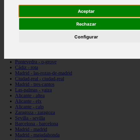
Ciudad-real - picón
Aceptar
Valencia - beniparrell
Valencia - chiva
Murcia - calasparra
Rechazar
Valencia - burjassot
Valencia - sagunt
Configurar
Alicante - alcoi
Asturias - ribadesella
Castellón - benicàssim
Alicante - el-campello
Pontevedra - o-grove
Cádiz - rota
Madrid - las-rozas-de-madrid
Ciudad-real - ciudad-real
Madrid - tres-cantos
Las-palmas - yaiza
Alicante - altea
Alicante - elx
Alicante - calp
Zaragoza - zaragoza
Sevilla - sevilla
Barcelona - barcelona
Madrid - madrid
Madrid - majadahonda