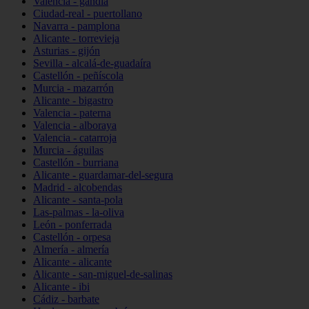
Valencia - gandia
Ciudad-real - puertollano
Navarra - pamplona
Alicante - torrevieja
Asturias - gijón
Sevilla - alcalá-de-guadaíra
Castellón - peñíscola
Murcia - mazarrón
Alicante - bigastro
Valencia - paterna
Valencia - alboraya
Valencia - catarroja
Murcia - águilas
Castellón - burriana
Alicante - guardamar-del-segura
Madrid - alcobendas
Alicante - santa-pola
Las-palmas - la-oliva
León - ponferrada
Castellón - orpesa
Almería - almería
Alicante - alicante
Alicante - san-miguel-de-salinas
Alicante - ibi
Cádiz - barbate