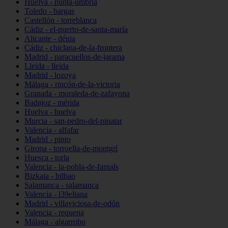
Huelva - punta-umbría
Toledo - bargas
Castellón - torreblanca
Cádiz - el-puerto-de-santa-maría
Alicante - dénia
Cádiz - chiclana-de-la-frontera
Madrid - paracuellos-de-jarama
Lleida - lleida
Madrid - lozoya
Málaga - rincón-de-la-victoria
Granada - moraleda-de-zafayona
Badajoz - mérida
Huelva - huelva
Murcia - san-pedro-del-pinatar
Valencia - alfafar
Madrid - pinto
Girona - torroella-de-montgrí
Huesca - torla
Valencia - la-pobla-de-farnals
Bizkaia - bilbao
Salamanca - salamanca
Valencia - l39eliana
Madrid - villaviciosa-de-odón
Valencia - requena
Málaga - algarrobo