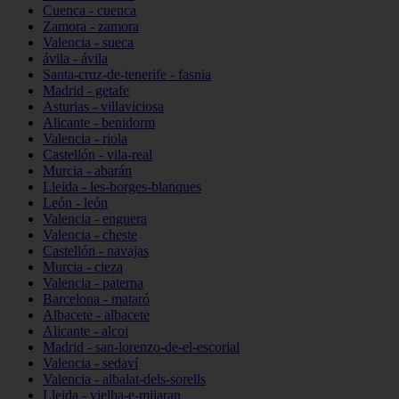
Cuenca - cuenca
Zamora - zamora
Valencia - sueca
ávila - ávila
Santa-cruz-de-tenerife - fasnia
Madrid - getafe
Asturias - villaviciosa
Alicante - benidorm
Valencia - riola
Castellón - vila-real
Murcia - abarán
Lleida - les-borges-blanques
León - león
Valencia - enguera
Valencia - cheste
Castellón - navajas
Murcia - cieza
Valencia - paterna
Barcelona - mataró
Albacete - albacete
Alicante - alcoi
Madrid - san-lorenzo-de-el-escorial
Valencia - sedaví
Valencia - albalat-dels-sorells
Lleida - vielha-e-mijaran