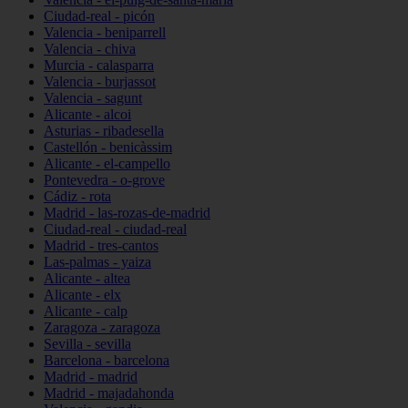
Ciudad-real - picón
Valencia - beniparrell
Valencia - chiva
Murcia - calasparra
Valencia - burjassot
Valencia - sagunt
Alicante - alcoi
Asturias - ribadesella
Castellón - benicàssim
Alicante - el-campello
Pontevedra - o-grove
Cádiz - rota
Madrid - las-rozas-de-madrid
Ciudad-real - ciudad-real
Madrid - tres-cantos
Las-palmas - yaiza
Alicante - altea
Alicante - elx
Alicante - calp
Zaragoza - zaragoza
Sevilla - sevilla
Barcelona - barcelona
Madrid - madrid
Madrid - majadahonda