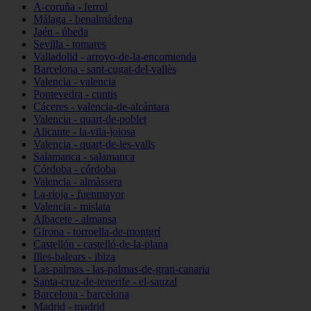
A-coruña - ferrol
Málaga - benalmádena
Jaén - úbeda
Sevilla - tomares
Valladolid - arroyo-de-la-encomienda
Barcelona - sant-cugat-del-vallès
Valencia - valencia
Pontevedra - cuntis
Cáceres - valencia-de-alcántara
Valencia - quart-de-poblet
Alicante - la-vila-joiosa
Valencia - quart-de-les-valls
Salamanca - salamanca
Córdoba - córdoba
Valencia - almàssera
La-rioja - fuenmayor
Valencia - mislata
Albacete - almansa
Girona - torroella-de-montgrí
Castellón - castelló-de-la-plana
Illes-balears - ibiza
Las-palmas - las-palmas-de-gran-canaria
Santa-cruz-de-tenerife - el-sauzal
Barcelona - barcelona
Madrid - madrid