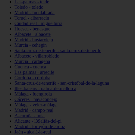
Las-palmas - telde
Toledo - toledo
Madrid - fuenlabrada
Teruel - albarracín
Ciudad-real - miguelturra
Huesca - benasque
Albacete - albacete
Madrid - bustarviejo
Murcia - cehegín
Santa-cruz-de-tenerife - santa-cruz-de-tenerife
Albacete - villarrobledo
Murcia - cartagena
Cuenca - cuenca
Las-palmas - arrecife
Córdoba - córdoba
Santa-cruz-de-tenerife - san-cristóbal-de-la-laguna
Illes-balears - palma-de-mallorca
Málaga - fuengirola
Cáceres - navaconcejo
Málaga - vélez-málaga
Madrid - campo-real
A-coruña - noia
Alicante - l39alfàs-del-pi
Madrid - torrejón-de-ardoz
Jaén - alcalá-la-real