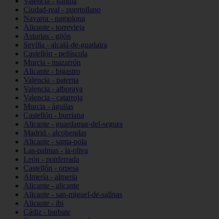
Valencia - gandia
Ciudad-real - puertollano
Navarra - pamplona
Alicante - torrevieja
Asturias - gijón
Sevilla - alcalá-de-guadaíra
Castellón - peñíscola
Murcia - mazarrón
Alicante - bigastro
Valencia - paterna
Valencia - alboraya
Valencia - catarroja
Murcia - águilas
Castellón - burriana
Alicante - guardamar-del-segura
Madrid - alcobendas
Alicante - santa-pola
Las-palmas - la-oliva
León - ponferrada
Castellón - orpesa
Almería - almería
Alicante - alicante
Alicante - san-miguel-de-salinas
Alicante - ibi
Cádiz - barbate