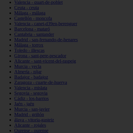
Valencia - quart-de-poblet
Ceuta - ceuta
Málaga - málaga
Castellón - moncofa
Valencia - canet-d39en-berenguer
Barcelona - mataró
Cantabria - santander
Madrid - san-fernando-de-henares
Málaga - torrox
Toledo - illescas
Girona - sant-pere-pescador
Alicante - sant-vicent-del-raspeig
Murcia - yecla
Almería - níjar
Badajoz - badajoz
Zaragoza - cuarte-de-huerva
Valencia - mislata
Segovia - segovia
Cádiz - los-barrios
Jaén - jaén
Murcia - san-javier
Madrid - griñón
álava - vitoria-gasteiz
Alicante - rojales
Ourense - ourense