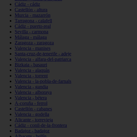
Cádiz - cádiz
Castellón - altura
Murcia - mazarrón
Tarragona - calafell
Cádiz - puerto-real
Sevilla - carmona
Málaga - málaga
Zaragoza - zaragoza
Valencia - manises
Santa-cruz-de-tenerife - adeje
Valencia - alfara-del-patriarca
Bizkaia - basauri
Valencia - alaquàs
Valencia - torrent
Valencia - la-pobla-de-farnals
Valencia - gandia
Valencia - alboraya
Valencia - bétera
A-coruña - ferrol
Castellón - cabanes
Valencia - godella
Alicante - torrevieja
Cádiz - conil-de-la-frontera
Badajoz - badajoz
Albacete - hellín