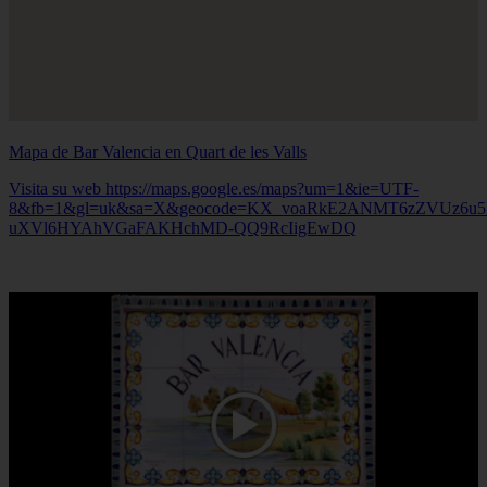
Mapa de Bar Valencia en Quart de les Valls
Visita su web https://maps.google.es/maps?um=1&ie=UTF-
8&fb=1&gl=uk&sa=X&geocode=KX_voaRkE2ANMT6zZVUz6u5
uXVl6HYAhVGaFAKHchMD-QQ9RcIigEwDQ