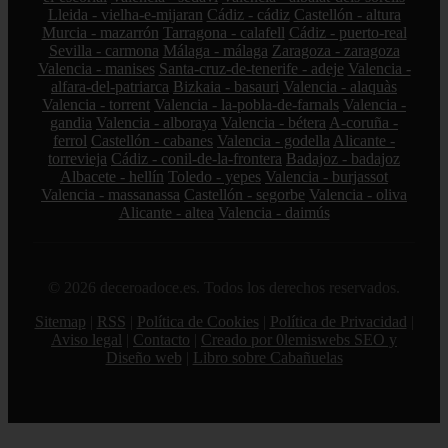
Lleida - vielha-e-mijaran
Cádiz - cádiz
Castellón - altura
Murcia - mazarrón
Tarragona - calafell
Cádiz - puerto-real
Sevilla - carmona
Málaga - málaga
Zaragoza - zaragoza
Valencia - manises
Santa-cruz-de-tenerife - adeje
Valencia -
alfara-del-patriarca
Bizkaia - basauri
Valencia - alaquàs
Valencia - torrent
Valencia - la-pobla-de-farnals
Valencia -
gandia
Valencia - alboraya
Valencia - bétera
A-coruña -
ferrol
Castellón - cabanes
Valencia - godella
Alicante -
torrevieja
Cádiz - conil-de-la-frontera
Badajoz - badajoz
Albacete - hellín
Toledo - yepes
Valencia - burjassot
Valencia - massanassa
Castellón - segorbe
Valencia - oliva
Alicante - altea
Valencia - daimús
© 2026 deceroadoce.es. Todos los derechos reservados.
Sitemap
|
RSS
|
Política de Cookies
|
Política de Privacidad
|
Aviso legal
|
Contacto
|
Creado por 0lemiswebs SEO y
Diseño web
|
Libro sobre Cabañuelas