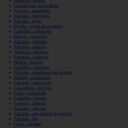
Valencia - gandia
Ciudad-real - puertollano
Navarra - pamplona
Alicante - torrevieja
Asturias - gijón
Sevilla - alcalá-de-guadaíra
Castellón - peñíscola
Murcia - mazarrón
Alicante - bigastro
Valencia - paterna
Valencia - alboraya
Valencia - catarroja
Murcia - águilas
Castellón - burriana
Alicante - guardamar-del-segura
Madrid - alcobendas
Alicante - santa-pola
Las-palmas - la-oliva
León - ponferrada
Castellón - orpesa
Almería - almería
Alicante - alicante
Alicante - san-miguel-de-salinas
Alicante - ibi
Cádiz - barbate