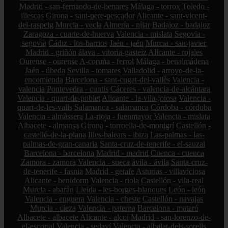
Madrid - san-fernando-de-henares
Málaga - torrox
Toledo -
illescas
Girona - sant-pere-pescador
Alicante - sant-vicent-
del-raspeig
Murcia - yecla
Almería - níjar
Badajoz - badajoz
Zaragoza - cuarte-de-huerva
Valencia - mislata
Segovia -
segovia
Cádiz - los-barrios
Jaén - jaén
Murcia - san-javier
Madrid - griñón
álava - vitoria-gasteiz
Alicante - rojales
Ourense - ourense
A-coruña - ferrol
Málaga - benalmádena
Jaén - úbeda
Sevilla - tomares
Valladolid - arroyo-de-la-
encomienda
Barcelona - sant-cugat-del-vallès
Valencia -
valencia
Pontevedra - cuntis
Cáceres - valencia-de-alcántara
Valencia - quart-de-poblet
Alicante - la-vila-joiosa
Valencia -
quart-de-les-valls
Salamanca - salamanca
Córdoba - córdoba
Valencia - almàssera
La-rioja - fuenmayor
Valencia - mislata
Albacete - almansa
Girona - torroella-de-montgrí
Castellón -
castelló-de-la-plana
Illes-balears - ibiza
Las-palmas - las-
palmas-de-gran-canaria
Santa-cruz-de-tenerife - el-sauzal
Barcelona - barcelona
Madrid - madrid
Cuenca - cuenca
Zamora - zamora
Valencia - sueca
ávila - ávila
Santa-cruz-
de-tenerife - fasnia
Madrid - getafe
Asturias - villaviciosa
Alicante - benidorm
Valencia - riola
Castellón - vila-real
Murcia - abarán
Lleida - les-borges-blanques
León - león
Valencia - enguera
Valencia - cheste
Castellón - navajas
Murcia - cieza
Valencia - paterna
Barcelona - mataró
Albacete - albacete
Alicante - alcoi
Madrid - san-lorenzo-de-
el-escorial
Valencia - sedaví
Valencia - albalat-dels-sorells