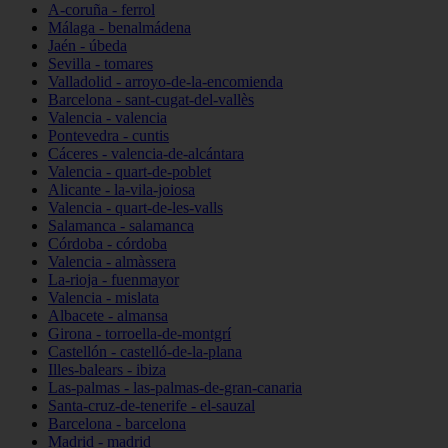
A-coruña - ferrol
Málaga - benalmádena
Jaén - úbeda
Sevilla - tomares
Valladolid - arroyo-de-la-encomienda
Barcelona - sant-cugat-del-vallès
Valencia - valencia
Pontevedra - cuntis
Cáceres - valencia-de-alcántara
Valencia - quart-de-poblet
Alicante - la-vila-joiosa
Valencia - quart-de-les-valls
Salamanca - salamanca
Córdoba - córdoba
Valencia - almàssera
La-rioja - fuenmayor
Valencia - mislata
Albacete - almansa
Girona - torroella-de-montgrí
Castellón - castelló-de-la-plana
Illes-balears - ibiza
Las-palmas - las-palmas-de-gran-canaria
Santa-cruz-de-tenerife - el-sauzal
Barcelona - barcelona
Madrid - madrid