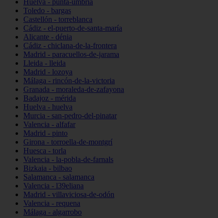
Huelva - punta-umbría
Toledo - bargas
Castellón - torreblanca
Cádiz - el-puerto-de-santa-maría
Alicante - dénia
Cádiz - chiclana-de-la-frontera
Madrid - paracuellos-de-jarama
Lleida - lleida
Madrid - lozoya
Málaga - rincón-de-la-victoria
Granada - moraleda-de-zafayona
Badajoz - mérida
Huelva - huelva
Murcia - san-pedro-del-pinatar
Valencia - alfafar
Madrid - pinto
Girona - torroella-de-montgrí
Huesca - torla
Valencia - la-pobla-de-farnals
Bizkaia - bilbao
Salamanca - salamanca
Valencia - l39eliana
Madrid - villaviciosa-de-odón
Valencia - requena
Málaga - algarrobo