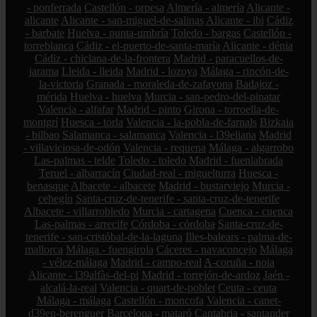
- ponferrada
Castellón - orpesa
Almería - almería
Alicante -
alicante
Alicante - san-miguel-de-salinas
Alicante - ibi
Cádiz
- barbate
Huelva - punta-umbría
Toledo - bargas
Castellón -
torreblanca
Cádiz - el-puerto-de-santa-maría
Alicante - dénia
Cádiz - chiclana-de-la-frontera
Madrid - paracuellos-de-
jarama
Lleida - lleida
Madrid - lozoya
Málaga - rincón-de-
la-victoria
Granada - moraleda-de-zafayona
Badajoz -
mérida
Huelva - huelva
Murcia - san-pedro-del-pinatar
Valencia - alfafar
Madrid - pinto
Girona - torroella-de-
montgrí
Huesca - torla
Valencia - la-pobla-de-farnals
Bizkaia
- bilbao
Salamanca - salamanca
Valencia - l39eliana
Madrid
- villaviciosa-de-odón
Valencia - requena
Málaga - algarrobo
Las-palmas - telde
Toledo - toledo
Madrid - fuenlabrada
Teruel - albarracín
Ciudad-real - miguelturra
Huesca -
benasque
Albacete - albacete
Madrid - bustarviejo
Murcia -
cehegín
Santa-cruz-de-tenerife - santa-cruz-de-tenerife
Albacete - villarrobledo
Murcia - cartagena
Cuenca - cuenca
Las-palmas - arrecife
Córdoba - córdoba
Santa-cruz-de-
tenerife - san-cristóbal-de-la-laguna
Illes-balears - palma-de-
mallorca
Málaga - fuengirola
Cáceres - navaconcejo
Málaga
- vélez-málaga
Madrid - campo-real
A-coruña - noia
Alicante - l39alfàs-del-pi
Madrid - torrejón-de-ardoz
Jaén -
alcalá-la-real
Valencia - quart-de-poblet
Ceuta - ceuta
Málaga - málaga
Castellón - moncofa
Valencia - canet-
d39en-berenguer
Barcelona - mataró
Cantabria - santander