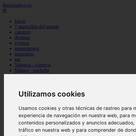
deceroadoce.es
☰
Inicio
7 maravillas del mundo
category
destinos
eventos
monumentos
naturaleza
tag
Valencia - valencia
Málaga - marbella
Almería - roquetas-de-mar
Madrid - valdemoro
Sevilla - bormujos
Santa-cruz-de-tenerife - santiago-del-teide
Utilizamos cookies
A-coruña - a-coruña
Murcia - murcia
Usamos cookies y otras técnicas de rastreo para m
Alicante - benidorm
Alicante - finestrat
experiencia de navegación en nuestra web, para m
Almería - mojácar
contenidos personalizados y anuncios adecuados, p
Alicante - orihuela
tráfico en nuestra web y para comprender de dond
Huesca - jaca
Valencia - el-puig-de-santa-maría