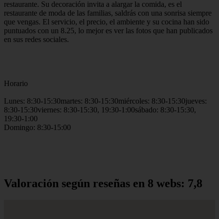
restaurante. Su decoración invita a alargar la comida, es el
restaurante de moda de las familias, saldrás con una sonrisa siempre
que vengas. El servicio, el precio, el ambiente y su cocina han sido
puntuados con un 8.25, lo mejor es ver las fotos que han publicados
en sus redes sociales.
Horario
Lunes: 8:30-15:30martes: 8:30-15:30miércoles: 8:30-15:30jueves:
8:30-15:30viernes: 8:30-15:30, 19:30-1:00sábado: 8:30-15:30,
19:30-1:00
Domingo: 8:30-15:00
Valoración según reseñas en 8 webs: 7,8