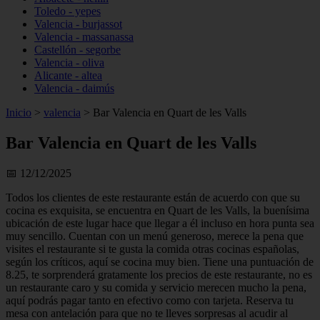
Toledo - yepes
Valencia - burjassot
Valencia - massanassa
Castellón - segorbe
Valencia - oliva
Alicante - altea
Valencia - daimús
Inicio
>
valencia
>
Bar Valencia en Quart de les Valls
Bar Valencia en Quart de les Valls
📅 12/12/2025
Todos los clientes de este restaurante están de acuerdo con que su
cocina es exquisita, se encuentra en Quart de les Valls, la buenísima
ubicación de este lugar hace que llegar a él incluso en hora punta sea
muy sencillo. Cuentan con un menú generoso, merece la pena que
visites el restaurante si te gusta la comida otras cocinas españolas,
según los críticos, aquí se cocina muy bien. Tiene una puntuación de
8.25, te sorprenderá gratamente los precios de este restaurante, no es
un restaurante caro y su comida y servicio merecen mucho la pena,
aquí podrás pagar tanto en efectivo como con tarjeta. Reserva tu
mesa con antelación para que no te lleves sorpresas al acudir al