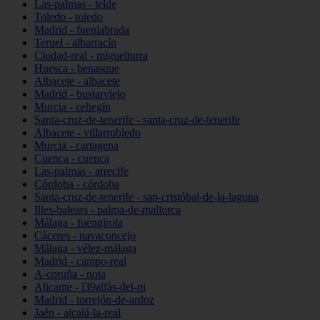
Las-palmas - telde
Toledo - toledo
Madrid - fuenlabrada
Teruel - albarracín
Ciudad-real - miguelturra
Huesca - benasque
Albacete - albacete
Madrid - bustarviejo
Murcia - cehegín
Santa-cruz-de-tenerife - santa-cruz-de-tenerife
Albacete - villarrobledo
Murcia - cartagena
Cuenca - cuenca
Las-palmas - arrecife
Córdoba - córdoba
Santa-cruz-de-tenerife - san-cristóbal-de-la-laguna
Illes-balears - palma-de-mallorca
Málaga - fuengirola
Cáceres - navaconcejo
Málaga - vélez-málaga
Madrid - campo-real
A-coruña - noia
Alicante - l39alfàs-del-pi
Madrid - torrejón-de-ardoz
Jaén - alcalá-la-real