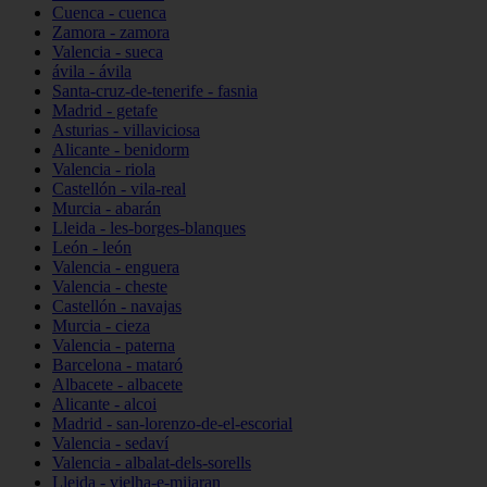
Cuenca - cuenca
Zamora - zamora
Valencia - sueca
ávila - ávila
Santa-cruz-de-tenerife - fasnia
Madrid - getafe
Asturias - villaviciosa
Alicante - benidorm
Valencia - riola
Castellón - vila-real
Murcia - abarán
Lleida - les-borges-blanques
León - león
Valencia - enguera
Valencia - cheste
Castellón - navajas
Murcia - cieza
Valencia - paterna
Barcelona - mataró
Albacete - albacete
Alicante - alcoi
Madrid - san-lorenzo-de-el-escorial
Valencia - sedaví
Valencia - albalat-dels-sorells
Lleida - vielha-e-mijaran