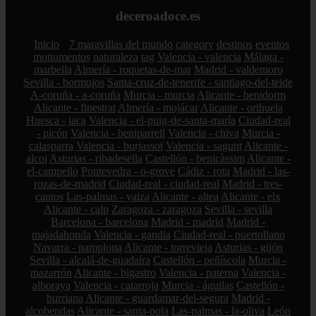
deceroadoce.es
Inicio
7 maravillas del mundo
category
destinos
eventos
monumentos
naturaleza
tag
Valencia - valencia
Málaga -
marbella
Almería - roquetas-de-mar
Madrid - valdemoro
Sevilla - bormujos
Santa-cruz-de-tenerife - santiago-del-teide
A-coruña - a-coruña
Murcia - murcia
Alicante - benidorm
Alicante - finestrat
Almería - mojácar
Alicante - orihuela
Huesca - jaca
Valencia - el-puig-de-santa-maría
Ciudad-real
- picón
Valencia - beniparrell
Valencia - chiva
Murcia -
calasparra
Valencia - burjassot
Valencia - sagunt
Alicante -
alcoi
Asturias - ribadesella
Castellón - benicàssim
Alicante -
el-campello
Pontevedra - o-grove
Cádiz - rota
Madrid - las-
rozas-de-madrid
Ciudad-real - ciudad-real
Madrid - tres-
cantos
Las-palmas - yaiza
Alicante - altea
Alicante - elx
Alicante - calp
Zaragoza - zaragoza
Sevilla - sevilla
Barcelona - barcelona
Madrid - madrid
Madrid -
majadahonda
Valencia - gandia
Ciudad-real - puertollano
Navarra - pamplona
Alicante - torrevieja
Asturias - gijón
Sevilla - alcalá-de-guadaíra
Castellón - peñíscola
Murcia -
mazarrón
Alicante - bigastro
Valencia - paterna
Valencia -
alboraya
Valencia - catarroja
Murcia - águilas
Castellón -
burriana
Alicante - guardamar-del-segura
Madrid -
alcobendas
Alicante - santa-pola
Las-palmas - la-oliva
León