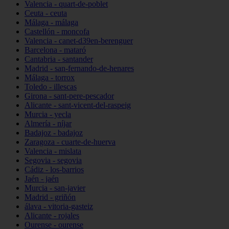
Valencia - quart-de-poblet
Ceuta - ceuta
Málaga - málaga
Castellón - moncofa
Valencia - canet-d39en-berenguer
Barcelona - mataró
Cantabria - santander
Madrid - san-fernando-de-henares
Málaga - torrox
Toledo - illescas
Girona - sant-pere-pescador
Alicante - sant-vicent-del-raspeig
Murcia - yecla
Almería - níjar
Badajoz - badajoz
Zaragoza - cuarte-de-huerva
Valencia - mislata
Segovia - segovia
Cádiz - los-barrios
Jaén - jaén
Murcia - san-javier
Madrid - griñón
álava - vitoria-gasteiz
Alicante - rojales
Ourense - ourense