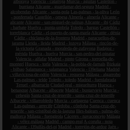
alboraya
Valencia - catarroja
Murcia - águilas
Castellón -
burriana
Alicante - guardamar-del-segura
Madrid -
alcobendas
Alicante - santa-pola
Las-palmas - la-oliva
León
- ponferrada
Castellón - orpesa
Almería - almería
Alicante -
alicante
Alicante - san-miguel-de-salinas
Alicante - ibi
Cádiz
- barbate
Huelva - punta-umbría
Toledo - bargas
Castellón -
torreblanca
Cádiz - el-puerto-de-santa-maría
Alicante - dénia
Cádiz - chiclana-de-la-frontera
Madrid - paracuellos-de-
jarama
Lleida - lleida
Madrid - lozoya
Málaga - rincón-de-
la-victoria
Granada - moraleda-de-zafayona
Badajoz -
mérida
Huelva - huelva
Murcia - san-pedro-del-pinatar
Valencia - alfafar
Madrid - pinto
Girona - torroella-de-
montgrí
Huesca - torla
Valencia - la-pobla-de-farnals
Bizkaia
- bilbao
Salamanca - salamanca
Valencia - l39eliana
Madrid
- villaviciosa-de-odón
Valencia - requena
Málaga - algarrobo
Las-palmas - telde
Toledo - toledo
Madrid - fuenlabrada
Teruel - albarracín
Ciudad-real - miguelturra
Huesca -
benasque
Albacete - albacete
Madrid - bustarviejo
Murcia -
cehegín
Santa-cruz-de-tenerife - santa-cruz-de-tenerife
Albacete - villarrobledo
Murcia - cartagena
Cuenca - cuenca
Las-palmas - arrecife
Córdoba - córdoba
Santa-cruz-de-
tenerife - san-cristóbal-de-la-laguna
Illes-balears - palma-de-
mallorca
Málaga - fuengirola
Cáceres - navaconcejo
Málaga
- vélez-málaga
Madrid - campo-real
A-coruña - noia
Alicante - l39alfàs-del-pi
Madrid - torrejón-de-ardoz
Jaén -