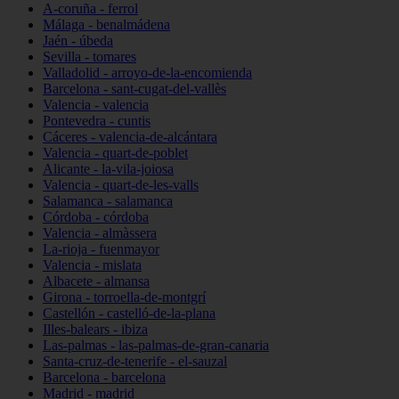
A-coruña - ferrol
Málaga - benalmádena
Jaén - úbeda
Sevilla - tomares
Valladolid - arroyo-de-la-encomienda
Barcelona - sant-cugat-del-vallès
Valencia - valencia
Pontevedra - cuntis
Cáceres - valencia-de-alcántara
Valencia - quart-de-poblet
Alicante - la-vila-joiosa
Valencia - quart-de-les-valls
Salamanca - salamanca
Córdoba - córdoba
Valencia - almàssera
La-rioja - fuenmayor
Valencia - mislata
Albacete - almansa
Girona - torroella-de-montgrí
Castellón - castelló-de-la-plana
Illes-balears - ibiza
Las-palmas - las-palmas-de-gran-canaria
Santa-cruz-de-tenerife - el-sauzal
Barcelona - barcelona
Madrid - madrid