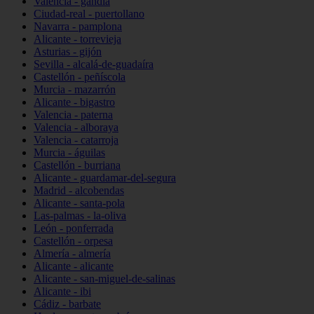
Valencia - gandia
Ciudad-real - puertollano
Navarra - pamplona
Alicante - torrevieja
Asturias - gijón
Sevilla - alcalá-de-guadaíra
Castellón - peñíscola
Murcia - mazarrón
Alicante - bigastro
Valencia - paterna
Valencia - alboraya
Valencia - catarroja
Murcia - águilas
Castellón - burriana
Alicante - guardamar-del-segura
Madrid - alcobendas
Alicante - santa-pola
Las-palmas - la-oliva
León - ponferrada
Castellón - orpesa
Almería - almería
Alicante - alicante
Alicante - san-miguel-de-salinas
Alicante - ibi
Cádiz - barbate