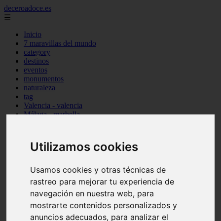
deceroadoce.es
☰
Inicio
7 maravillas del mundo
category
destinos
eventos
monumentos
naturaleza
tag
Valencia - valencia
Málaga - marbella
Almería - roquetas-de-mar
Madrid - valdemoro
Sevilla - bormujos
Utilizamos cookies
Santa-cruz-de-tenerife - santiago-del-teide
A-coruña - a-coruña
Murcia - murcia
Usamos cookies y otras técnicas de
Alicante - benidorm
rastreo para mejorar tu experiencia de
Alicante - finestrat
navegación en nuestra web, para
Almería - mojácar
Alicante - orihuela
mostrarte contenidos personalizados y
Huesca - jaca
anuncios adecuados, para analizar el
Valencia - el-puig-de-santa-maría