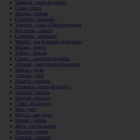
Valencia - quart-de-poblet
Ceuta - ceuta
Málaga - málaga
Castellón - moncofa
Valencia - canet-d39en-berenguer
Barcelona - mataró
Cantabria - santander
Madrid - san-fernando-de-henares
Málaga - torrox
Toledo - illescas
Girona - sant-pere-pescador
Alicante - sant-vicent-del-raspeig
Murcia - yecla
Almería - níjar
Badajoz - badajoz
Zaragoza - cuarte-de-huerva
Valencia - mislata
Segovia - segovia
Cádiz - los-barrios
Jaén - jaén
Murcia - san-javier
Madrid - griñón
álava - vitoria-gasteiz
Alicante - rojales
Ourense - ourense