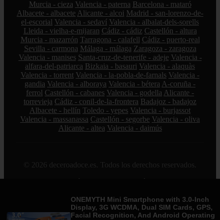
Murcia - cieza
Valencia - paterna
Barcelona - mataró
Albacete - albacete
Alicante - alcoi
Madrid - san-lorenzo-de-
el-escorial
Valencia - sedaví
Valencia - albalat-dels-sorells
Lleida - vielha-e-mijaran
Cádiz - cádiz
Castellón - altura
Murcia - mazarrón
Tarragona - calafell
Cádiz - puerto-real
Sevilla - carmona
Málaga - málaga
Zaragoza - zaragoza
Valencia - manises
Santa-cruz-de-tenerife - adeje
Valencia -
alfara-del-patriarca
Bizkaia - basauri
Valencia - alaquàs
Valencia - torrent
Valencia - la-pobla-de-farnals
Valencia -
gandia
Valencia - alboraya
Valencia - bétera
A-coruña -
ferrol
Castellón - cabanes
Valencia - godella
Alicante -
torrevieja
Cádiz - conil-de-la-frontera
Badajoz - badajoz
Albacete - hellín
Toledo - yepes
Valencia - burjassot
Valencia - massanassa
Castellón - segorbe
Valencia - oliva
Alicante - altea
Valencia - daimús
© 2026 deceroadoce.es. Todos los derechos reservados.
Sitemap
|
RSS
|
Política de Cookies
|
Política de Privacidad
|
Aviso legal
|
Contacto
|
Creado por 0lemiswebs SEO y
Diseño web
|
Libro sobre Cabañuelas
ONEMYTH Mini Smartphone with 3.0-Inch
Display, 3G WCDMA, Dual SIM Cards, GPS,
Facial Recognition, And Android Operating