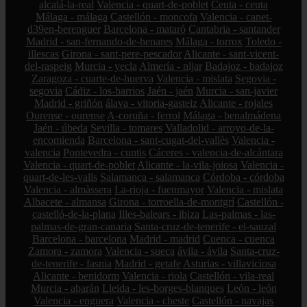
alcalá-la-real
Valencia - quart-de-poblet
Ceuta - ceuta
Málaga - málaga
Castellón - moncofa
Valencia - canet-
d39en-berenguer
Barcelona - mataró
Cantabria - santander
Madrid - san-fernando-de-henares
Málaga - torrox
Toledo -
illescas
Girona - sant-pere-pescador
Alicante - sant-vicent-
del-raspeig
Murcia - yecla
Almería - níjar
Badajoz - badajoz
Zaragoza - cuarte-de-huerva
Valencia - mislata
Segovia -
segovia
Cádiz - los-barrios
Jaén - jaén
Murcia - san-javier
Madrid - griñón
álava - vitoria-gasteiz
Alicante - rojales
Ourense - ourense
A-coruña - ferrol
Málaga - benalmádena
Jaén - úbeda
Sevilla - tomares
Valladolid - arroyo-de-la-
encomienda
Barcelona - sant-cugat-del-vallès
Valencia -
valencia
Pontevedra - cuntis
Cáceres - valencia-de-alcántara
Valencia - quart-de-poblet
Alicante - la-vila-joiosa
Valencia -
quart-de-les-valls
Salamanca - salamanca
Córdoba - córdoba
Valencia - almàssera
La-rioja - fuenmayor
Valencia - mislata
Albacete - almansa
Girona - torroella-de-montgrí
Castellón -
castelló-de-la-plana
Illes-balears - ibiza
Las-palmas - las-
palmas-de-gran-canaria
Santa-cruz-de-tenerife - el-sauzal
Barcelona - barcelona
Madrid - madrid
Cuenca - cuenca
Zamora - zamora
Valencia - sueca
ávila - ávila
Santa-cruz-
de-tenerife - fasnia
Madrid - getafe
Asturias - villaviciosa
Alicante - benidorm
Valencia - riola
Castellón - vila-real
Murcia - abarán
Lleida - les-borges-blanques
León - león
Valencia - enguera
Valencia - cheste
Castellón - navajas