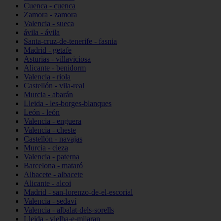
Cuenca - cuenca
Zamora - zamora
Valencia - sueca
ávila - ávila
Santa-cruz-de-tenerife - fasnia
Madrid - getafe
Asturias - villaviciosa
Alicante - benidorm
Valencia - riola
Castellón - vila-real
Murcia - abarán
Lleida - les-borges-blanques
León - león
Valencia - enguera
Valencia - cheste
Castellón - navajas
Murcia - cieza
Valencia - paterna
Barcelona - mataró
Albacete - albacete
Alicante - alcoi
Madrid - san-lorenzo-de-el-escorial
Valencia - sedaví
Valencia - albalat-dels-sorells
Lleida - vielha-e-mijaran