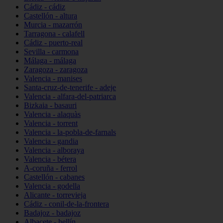
Cádiz - cádiz
Castellón - altura
Murcia - mazarrón
Tarragona - calafell
Cádiz - puerto-real
Sevilla - carmona
Málaga - málaga
Zaragoza - zaragoza
Valencia - manises
Santa-cruz-de-tenerife - adeje
Valencia - alfara-del-patriarca
Bizkaia - basauri
Valencia - alaquàs
Valencia - torrent
Valencia - la-pobla-de-farnals
Valencia - gandia
Valencia - alboraya
Valencia - bétera
A-coruña - ferrol
Castellón - cabanes
Valencia - godella
Alicante - torrevieja
Cádiz - conil-de-la-frontera
Badajoz - badajoz
Albacete - hellín