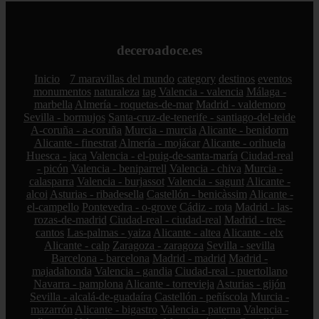
deceroadoce.es
Inicio
7 maravillas del mundo
category
destinos
eventos
monumentos
naturaleza
tag
Valencia - valencia
Málaga -
marbella
Almería - roquetas-de-mar
Madrid - valdemoro
Sevilla - bormujos
Santa-cruz-de-tenerife - santiago-del-teide
A-coruña - a-coruña
Murcia - murcia
Alicante - benidorm
Alicante - finestrat
Almería - mojácar
Alicante - orihuela
Huesca - jaca
Valencia - el-puig-de-santa-maría
Ciudad-real
- picón
Valencia - beniparrell
Valencia - chiva
Murcia -
calasparra
Valencia - burjassot
Valencia - sagunt
Alicante -
alcoi
Asturias - ribadesella
Castellón - benicàssim
Alicante -
el-campello
Pontevedra - o-grove
Cádiz - rota
Madrid - las-
rozas-de-madrid
Ciudad-real - ciudad-real
Madrid - tres-
cantos
Las-palmas - yaiza
Alicante - altea
Alicante - elx
Alicante - calp
Zaragoza - zaragoza
Sevilla - sevilla
Barcelona - barcelona
Madrid - madrid
Madrid -
majadahonda
Valencia - gandia
Ciudad-real - puertollano
Navarra - pamplona
Alicante - torrevieja
Asturias - gijón
Sevilla - alcalá-de-guadaíra
Castellón - peñíscola
Murcia -
mazarrón
Alicante - bigastro
Valencia - paterna
Valencia -