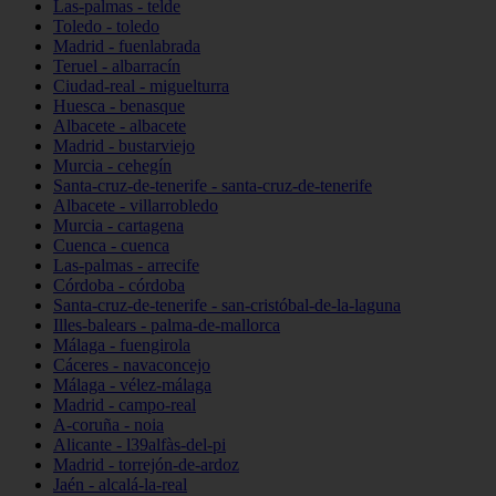
Las-palmas - telde
Toledo - toledo
Madrid - fuenlabrada
Teruel - albarracín
Ciudad-real - miguelturra
Huesca - benasque
Albacete - albacete
Madrid - bustarviejo
Murcia - cehegín
Santa-cruz-de-tenerife - santa-cruz-de-tenerife
Albacete - villarrobledo
Murcia - cartagena
Cuenca - cuenca
Las-palmas - arrecife
Córdoba - córdoba
Santa-cruz-de-tenerife - san-cristóbal-de-la-laguna
Illes-balears - palma-de-mallorca
Málaga - fuengirola
Cáceres - navaconcejo
Málaga - vélez-málaga
Madrid - campo-real
A-coruña - noia
Alicante - l39alfàs-del-pi
Madrid - torrejón-de-ardoz
Jaén - alcalá-la-real