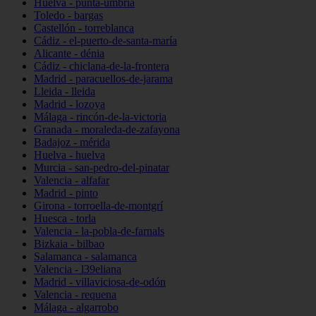
Huelva - punta-umbría
Toledo - bargas
Castellón - torreblanca
Cádiz - el-puerto-de-santa-maría
Alicante - dénia
Cádiz - chiclana-de-la-frontera
Madrid - paracuellos-de-jarama
Lleida - lleida
Madrid - lozoya
Málaga - rincón-de-la-victoria
Granada - moraleda-de-zafayona
Badajoz - mérida
Huelva - huelva
Murcia - san-pedro-del-pinatar
Valencia - alfafar
Madrid - pinto
Girona - torroella-de-montgrí
Huesca - torla
Valencia - la-pobla-de-farnals
Bizkaia - bilbao
Salamanca - salamanca
Valencia - l39eliana
Madrid - villaviciosa-de-odón
Valencia - requena
Málaga - algarrobo