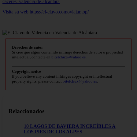
cáceres_valencia-de-alcántara
Visita su web https://el-clavo.comoviajar.top/
Derechos de autor
Si cree que algún contenido infringe derechos de autor o propiedad
intelectual, contacte en
bitelchux@yahoo.es
.
Copyright notice
If you believe any content infringes copyright or intellectual
property rights, please contact
bitelchux@yahoo.es
.
Relaccionados
10 LAGOS DE BAVIERA INCREÍBLES A
LOS PIES DE LOS ALPES