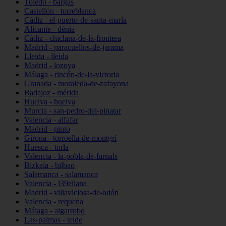
Toledo - bargas
Castellón - torreblanca
Cádiz - el-puerto-de-santa-maría
Alicante - dénia
Cádiz - chiclana-de-la-frontera
Madrid - paracuellos-de-jarama
Lleida - lleida
Madrid - lozoya
Málaga - rincón-de-la-victoria
Granada - moraleda-de-zafayona
Badajoz - mérida
Huelva - huelva
Murcia - san-pedro-del-pinatar
Valencia - alfafar
Madrid - pinto
Girona - torroella-de-montgrí
Huesca - torla
Valencia - la-pobla-de-farnals
Bizkaia - bilbao
Salamanca - salamanca
Valencia - l39eliana
Madrid - villaviciosa-de-odón
Valencia - requena
Málaga - algarrobo
Las-palmas - telde