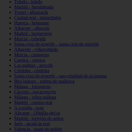
Toledo - toledo
Madrid - fuenlabrada
Teruel - albarracín
Ciudad-real - miguelturra
Huesca - benasque
Albacete - albacete
Madrid - bustarviejo
Murcia - cehegín
Santa-cruz-de-tenerife - santa-cruz-de-tenerife
Albacete - villarrobledo
Murcia - cartagena
Cuenca - cuenca
Las-palmas - arrecife
Córdoba - córdoba
Santa-cruz-de-tenerife - san-cristóbal-de-la-laguna
Illes-balears - palma-de-mallorca
Málaga - fuengirola
Cáceres - navaconcejo
Málaga - vélez-málaga
Madrid - campo-real
A-coruña - noia
Alicante - l39alfàs-del-pi
Madrid - torrejón-de-ardoz
Jaén - alcalá-la-real
Valencia - quart-de-poblet