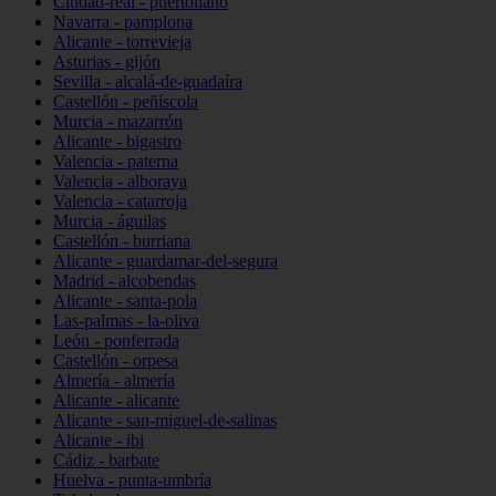
Ciudad-real - puertollano
Navarra - pamplona
Alicante - torrevieja
Asturias - gijón
Sevilla - alcalá-de-guadaíra
Castellón - peñíscola
Murcia - mazarrón
Alicante - bigastro
Valencia - paterna
Valencia - alboraya
Valencia - catarroja
Murcia - águilas
Castellón - burriana
Alicante - guardamar-del-segura
Madrid - alcobendas
Alicante - santa-pola
Las-palmas - la-oliva
León - ponferrada
Castellón - orpesa
Almería - almería
Alicante - alicante
Alicante - san-miguel-de-salinas
Alicante - ibi
Cádiz - barbate
Huelva - punta-umbría