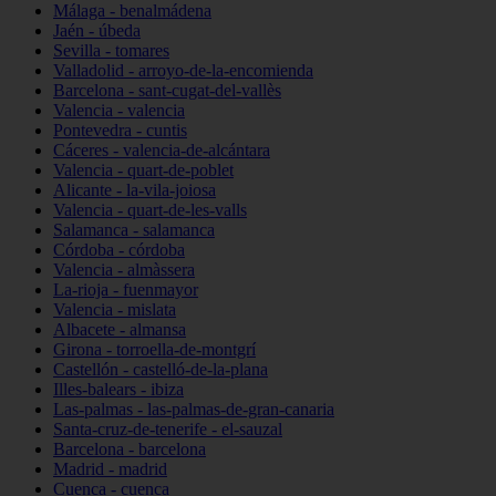
Málaga - benalmádena
Jaén - úbeda
Sevilla - tomares
Valladolid - arroyo-de-la-encomienda
Barcelona - sant-cugat-del-vallès
Valencia - valencia
Pontevedra - cuntis
Cáceres - valencia-de-alcántara
Valencia - quart-de-poblet
Alicante - la-vila-joiosa
Valencia - quart-de-les-valls
Salamanca - salamanca
Córdoba - córdoba
Valencia - almàssera
La-rioja - fuenmayor
Valencia - mislata
Albacete - almansa
Girona - torroella-de-montgrí
Castellón - castelló-de-la-plana
Illes-balears - ibiza
Las-palmas - las-palmas-de-gran-canaria
Santa-cruz-de-tenerife - el-sauzal
Barcelona - barcelona
Madrid - madrid
Cuenca - cuenca