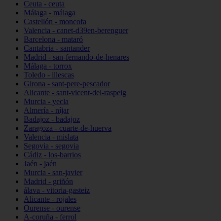
Ceuta - ceuta
Málaga - málaga
Castellón - moncofa
Valencia - canet-d39en-berenguer
Barcelona - mataró
Cantabria - santander
Madrid - san-fernando-de-henares
Málaga - torrox
Toledo - illescas
Girona - sant-pere-pescador
Alicante - sant-vicent-del-raspeig
Murcia - yecla
Almería - níjar
Badajoz - badajoz
Zaragoza - cuarte-de-huerva
Valencia - mislata
Segovia - segovia
Cádiz - los-barrios
Jaén - jaén
Murcia - san-javier
Madrid - griñón
álava - vitoria-gasteiz
Alicante - rojales
Ourense - ourense
A-coruña - ferrol