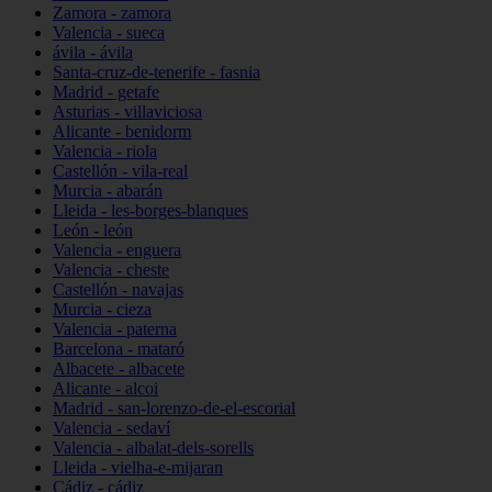
Zamora - zamora
Valencia - sueca
ávila - ávila
Santa-cruz-de-tenerife - fasnia
Madrid - getafe
Asturias - villaviciosa
Alicante - benidorm
Valencia - riola
Castellón - vila-real
Murcia - abarán
Lleida - les-borges-blanques
León - león
Valencia - enguera
Valencia - cheste
Castellón - navajas
Murcia - cieza
Valencia - paterna
Barcelona - mataró
Albacete - albacete
Alicante - alcoi
Madrid - san-lorenzo-de-el-escorial
Valencia - sedaví
Valencia - albalat-dels-sorells
Lleida - vielha-e-mijaran
Cádiz - cádiz