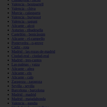
Valencia - beniparrell
Valencia - chiva
Murcia - calasparra
Valencia - burjassot
Valencia - sagunt
Alicante - alcoi
Asturias - ribadesella
Castellón - benicàssim
Alicante - el-campello
Pontevedra - o-grove
Cádiz - rota
Madrid - las-rozas-de-madrid
Ciudad-real - ciudad-real
Madrid - tres-cantos
Las-palmas - yaiza
Alicante - altea
Alicante - elx
Alicante - calp
Zaragoza - zaragoza
Sevilla - sevilla
Barcelona - barcelona
Madrid - madrid
Madrid - majadahonda
Valencia - gandia