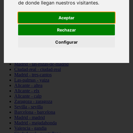
de donde llegan nuestros visitantes.
Valencia - beniparrell
Valencia - chiva
Murcia - calasparra
Aceptar
Valencia - burjassot
Valencia - sagunt
Rechazar
Alicante - alcoi
Asturias - ribadesella
Configurar
Castellón - benicàssim
Alicante - el-campello
Pontevedra - o-grove
Cádiz - rota
Madrid - las-rozas-de-madrid
Ciudad-real - ciudad-real
Madrid - tres-cantos
Las-palmas - yaiza
Alicante - altea
Alicante - elx
Alicante - calp
Zaragoza - zaragoza
Sevilla - sevilla
Barcelona - barcelona
Madrid - madrid
Madrid - majadahonda
Valencia - gandia