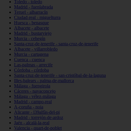
Toledo - toledo
Madrid - fuenlabrada
Teruel - albarracín
Ciudad-real - miguelturra
Huesca - benasque
Albacete - albacete
Madrid - bustarviejo
Murcia - cehegín
Santa-cruz-de-tenerife - santa-cruz-de-tenerife
Albacete - villarrobledo
Murcia - cartagena
Cuenca - cuenca
Las-palmas - arrecife
Córdoba - córdoba
Santa-cruz-de-tenerife - san-cristóbal-de-la-laguna
Illes-balears - palma-de-mallorca
Málaga - fuengirola
Cáceres - navaconcejo
Málaga - vélez-málaga
Madrid - campo-real
A-coruña - noia
Alicante - l39alfàs-del-pi
Madrid - torrejón-de-ardoz
Jaén - alcalá-la-real
Valencia - quart-de-poblet