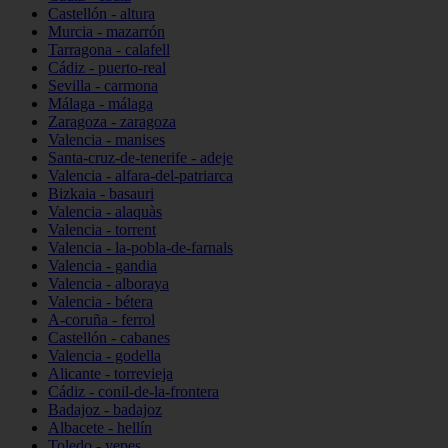
Castellón - altura
Murcia - mazarrón
Tarragona - calafell
Cádiz - puerto-real
Sevilla - carmona
Málaga - málaga
Zaragoza - zaragoza
Valencia - manises
Santa-cruz-de-tenerife - adeje
Valencia - alfara-del-patriarca
Bizkaia - basauri
Valencia - alaquàs
Valencia - torrent
Valencia - la-pobla-de-farnals
Valencia - gandia
Valencia - alboraya
Valencia - bétera
A-coruña - ferrol
Castellón - cabanes
Valencia - godella
Alicante - torrevieja
Cádiz - conil-de-la-frontera
Badajoz - badajoz
Albacete - hellín
Toledo - yepes