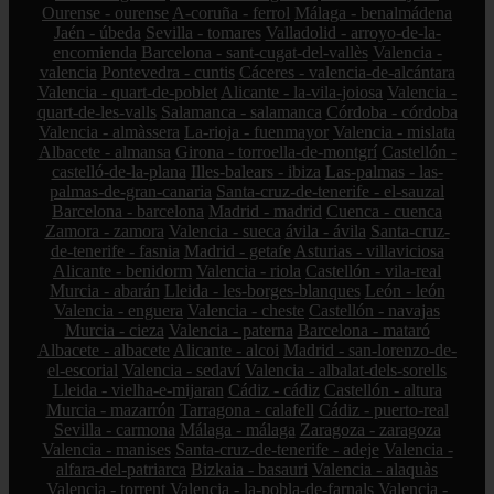
Ourense - ourense
A-coruña - ferrol
Málaga - benalmádena
Jaén - úbeda
Sevilla - tomares
Valladolid - arroyo-de-la-
encomienda
Barcelona - sant-cugat-del-vallès
Valencia -
valencia
Pontevedra - cuntis
Cáceres - valencia-de-alcántara
Valencia - quart-de-poblet
Alicante - la-vila-joiosa
Valencia -
quart-de-les-valls
Salamanca - salamanca
Córdoba - córdoba
Valencia - almàssera
La-rioja - fuenmayor
Valencia - mislata
Albacete - almansa
Girona - torroella-de-montgrí
Castellón -
castelló-de-la-plana
Illes-balears - ibiza
Las-palmas - las-
palmas-de-gran-canaria
Santa-cruz-de-tenerife - el-sauzal
Barcelona - barcelona
Madrid - madrid
Cuenca - cuenca
Zamora - zamora
Valencia - sueca
ávila - ávila
Santa-cruz-
de-tenerife - fasnia
Madrid - getafe
Asturias - villaviciosa
Alicante - benidorm
Valencia - riola
Castellón - vila-real
Murcia - abarán
Lleida - les-borges-blanques
León - león
Valencia - enguera
Valencia - cheste
Castellón - navajas
Murcia - cieza
Valencia - paterna
Barcelona - mataró
Albacete - albacete
Alicante - alcoi
Madrid - san-lorenzo-de-
el-escorial
Valencia - sedaví
Valencia - albalat-dels-sorells
Lleida - vielha-e-mijaran
Cádiz - cádiz
Castellón - altura
Murcia - mazarrón
Tarragona - calafell
Cádiz - puerto-real
Sevilla - carmona
Málaga - málaga
Zaragoza - zaragoza
Valencia - manises
Santa-cruz-de-tenerife - adeje
Valencia -
alfara-del-patriarca
Bizkaia - basauri
Valencia - alaquàs
Valencia - torrent
Valencia - la-pobla-de-farnals
Valencia -