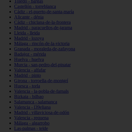
Toledo - bargas
Castellón - torreblanca
Cádiz - el-puerto-de-santa-maría
Alicante - dénia
Cádiz - chiclana-de-la-frontera
Madrid - paracuellos-de-jarama
Lleida - lleida
Madrid - lozoya
Málaga - rincón-de-la-victoria
Granada - moraleda-de-zafayona
Badajoz - mérida
Huelva - huelva
Murcia - san-pedro-del-pinatar
Valencia - alfafar
Madrid - pinto
Girona - torroella-de-montgrí
Huesca - torla
Valencia - la-pobla-de-farnals
Bizkaia - bilbao
Salamanca - salamanca
Valencia - l39eliana
Madrid - villaviciosa-de-odón
Valencia - requena
Málaga - algarrobo
Las-palmas - telde