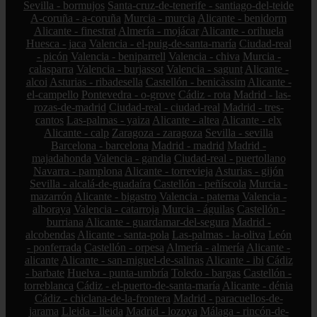
Sevilla - bormujos
Santa-cruz-de-tenerife - santiago-del-teide
A-coruña - a-coruña
Murcia - murcia
Alicante - benidorm
Alicante - finestrat
Almería - mojácar
Alicante - orihuela
Huesca - jaca
Valencia - el-puig-de-santa-maría
Ciudad-real
- picón
Valencia - beniparrell
Valencia - chiva
Murcia -
calasparra
Valencia - burjassot
Valencia - sagunt
Alicante -
alcoi
Asturias - ribadesella
Castellón - benicàssim
Alicante -
el-campello
Pontevedra - o-grove
Cádiz - rota
Madrid - las-
rozas-de-madrid
Ciudad-real - ciudad-real
Madrid - tres-
cantos
Las-palmas - yaiza
Alicante - altea
Alicante - elx
Alicante - calp
Zaragoza - zaragoza
Sevilla - sevilla
Barcelona - barcelona
Madrid - madrid
Madrid -
majadahonda
Valencia - gandia
Ciudad-real - puertollano
Navarra - pamplona
Alicante - torrevieja
Asturias - gijón
Sevilla - alcalá-de-guadaíra
Castellón - peñíscola
Murcia -
mazarrón
Alicante - bigastro
Valencia - paterna
Valencia -
alboraya
Valencia - catarroja
Murcia - águilas
Castellón -
burriana
Alicante - guardamar-del-segura
Madrid -
alcobendas
Alicante - santa-pola
Las-palmas - la-oliva
León
- ponferrada
Castellón - orpesa
Almería - almería
Alicante -
alicante
Alicante - san-miguel-de-salinas
Alicante - ibi
Cádiz
- barbate
Huelva - punta-umbría
Toledo - bargas
Castellón -
torreblanca
Cádiz - el-puerto-de-santa-maría
Alicante - dénia
Cádiz - chiclana-de-la-frontera
Madrid - paracuellos-de-
jarama
Lleida - lleida
Madrid - lozoya
Málaga - rincón-de-