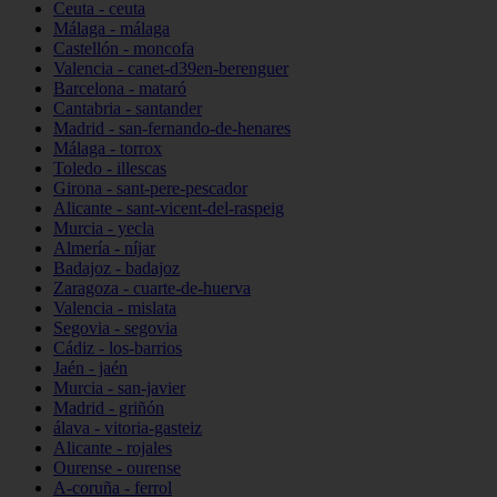
Ceuta - ceuta
Málaga - málaga
Castellón - moncofa
Valencia - canet-d39en-berenguer
Barcelona - mataró
Cantabria - santander
Madrid - san-fernando-de-henares
Málaga - torrox
Toledo - illescas
Girona - sant-pere-pescador
Alicante - sant-vicent-del-raspeig
Murcia - yecla
Almería - níjar
Badajoz - badajoz
Zaragoza - cuarte-de-huerva
Valencia - mislata
Segovia - segovia
Cádiz - los-barrios
Jaén - jaén
Murcia - san-javier
Madrid - griñón
álava - vitoria-gasteiz
Alicante - rojales
Ourense - ourense
A-coruña - ferrol