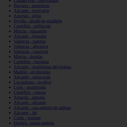
Ciudad-real - puertollano
Navarra - pamplona
Alicante - torrevieja
Asturias - gijón
Sevilla - alcalá-de-guadaíra
Castellón - peñíscola
Murcia - mazarrón
Alicante - bigastro
Valencia - paterna
Valencia - alboraya
Valencia - catarroja
Murcia - águilas
Castellón - burriana
Alicante - guardamar-del-segura
Madrid - alcobendas
Alicante - santa-pola
Las-palmas - la-oliva
León - ponferrada
Castellón - orpesa
Almería - almería
Alicante - alicante
Alicante - san-miguel-de-salinas
Alicante - ibi
Cádiz - barbate
Huelva - punta-umbría