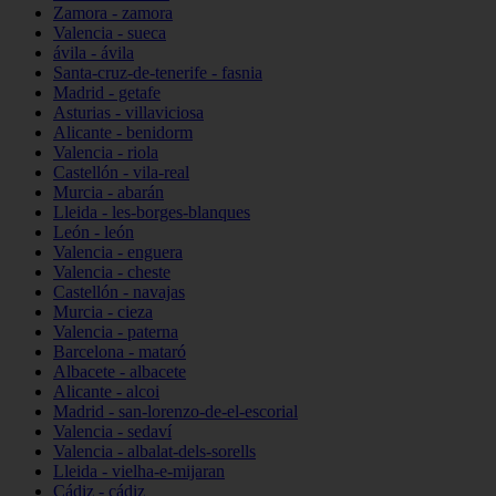
Zamora - zamora
Valencia - sueca
ávila - ávila
Santa-cruz-de-tenerife - fasnia
Madrid - getafe
Asturias - villaviciosa
Alicante - benidorm
Valencia - riola
Castellón - vila-real
Murcia - abarán
Lleida - les-borges-blanques
León - león
Valencia - enguera
Valencia - cheste
Castellón - navajas
Murcia - cieza
Valencia - paterna
Barcelona - mataró
Albacete - albacete
Alicante - alcoi
Madrid - san-lorenzo-de-el-escorial
Valencia - sedaví
Valencia - albalat-dels-sorells
Lleida - vielha-e-mijaran
Cádiz - cádiz