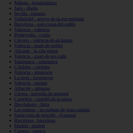
Málaga - benalmádena
Jaén - úbeda
Sevilla - tomares
Valladolid - arroyo-de-la-encomienda
Barcelona - sant-cugat-del-vallès
Valencia - valencia
Pontevedra - cuntis
Cáceres - valencia-de-alcántara
Valencia - quart-de-poblet
Alicante - la-vila-joiosa
Valencia - quart-de-les-valls
Salamanca - salamanca
Córdoba - córdoba
Valencia - almàssera
La-rioja - fuenmayor
Valencia - mislata
Albacete - almansa
Girona - torroella-de-montgrí
Castellón - castelló-de-la-plana
Illes-balears - ibiza
Las-palmas - las-palmas-de-gran-canaria
Santa-cruz-de-tenerife - el-sauzal
Barcelona - barcelona
Madrid - madrid
Cuenca - cuenca