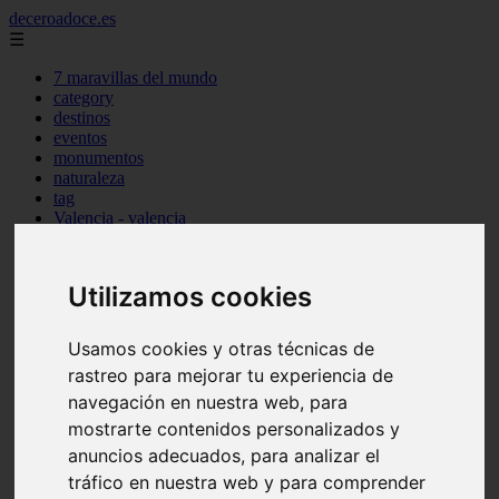
deceroadoce.es
☰
7 maravillas del mundo
category
destinos
eventos
monumentos
naturaleza
tag
Valencia - valencia
Málaga - marbella
Almería - roquetas-de-mar
Madrid - valdemoro
Utilizamos cookies
Sevilla - bormujos
Santa-cruz-de-tenerife - santiago-del-teide
A-coruña - a-coruña
Usamos cookies y otras técnicas de
Murcia - murcia
rastreo para mejorar tu experiencia de
Alicante - benidorm
Alicante - finestrat
navegación en nuestra web, para
Almería - mojácar
mostrarte contenidos personalizados y
Alicante - orihuela
anuncios adecuados, para analizar el
Huesca - jaca
Valencia - el-puig-de-santa-maría
tráfico en nuestra web y para comprender
Ciudad-real - picón