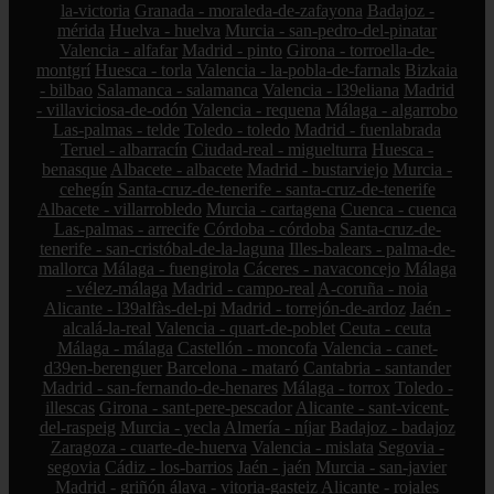
la-victoria
Granada - moraleda-de-zafayona
Badajoz -
mérida
Huelva - huelva
Murcia - san-pedro-del-pinatar
Valencia - alfafar
Madrid - pinto
Girona - torroella-de-
montgrí
Huesca - torla
Valencia - la-pobla-de-farnals
Bizkaia
- bilbao
Salamanca - salamanca
Valencia - l39eliana
Madrid
- villaviciosa-de-odón
Valencia - requena
Málaga - algarrobo
Las-palmas - telde
Toledo - toledo
Madrid - fuenlabrada
Teruel - albarracín
Ciudad-real - miguelturra
Huesca -
benasque
Albacete - albacete
Madrid - bustarviejo
Murcia -
cehegín
Santa-cruz-de-tenerife - santa-cruz-de-tenerife
Albacete - villarrobledo
Murcia - cartagena
Cuenca - cuenca
Las-palmas - arrecife
Córdoba - córdoba
Santa-cruz-de-
tenerife - san-cristóbal-de-la-laguna
Illes-balears - palma-de-
mallorca
Málaga - fuengirola
Cáceres - navaconcejo
Málaga
- vélez-málaga
Madrid - campo-real
A-coruña - noia
Alicante - l39alfàs-del-pi
Madrid - torrejón-de-ardoz
Jaén -
alcalá-la-real
Valencia - quart-de-poblet
Ceuta - ceuta
Málaga - málaga
Castellón - moncofa
Valencia - canet-
d39en-berenguer
Barcelona - mataró
Cantabria - santander
Madrid - san-fernando-de-henares
Málaga - torrox
Toledo -
illescas
Girona - sant-pere-pescador
Alicante - sant-vicent-
del-raspeig
Murcia - yecla
Almería - níjar
Badajoz - badajoz
Zaragoza - cuarte-de-huerva
Valencia - mislata
Segovia -
segovia
Cádiz - los-barrios
Jaén - jaén
Murcia - san-javier
Madrid - griñón
álava - vitoria-gasteiz
Alicante - rojales