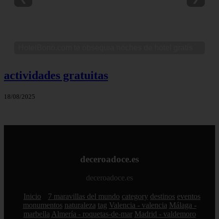
HotelBono.com te obsequia noches de hotel gratis
actividades gratuitas
18/08/2025
deceroadoce.es
deceroadoce.es
Inicio
7 maravillas del mundo
category
destinos
eventos
monumentos
naturaleza
tag
Valencia - valencia
Málaga -
marbella
Almería - roquetas-de-mar
Madrid - valdemoro