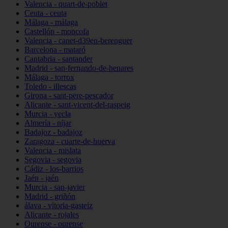
Valencia - quart-de-poblet
Ceuta - ceuta
Málaga - málaga
Castellón - moncofa
Valencia - canet-d39en-berenguer
Barcelona - mataró
Cantabria - santander
Madrid - san-fernando-de-henares
Málaga - torrox
Toledo - illescas
Girona - sant-pere-pescador
Alicante - sant-vicent-del-raspeig
Murcia - yecla
Almería - níjar
Badajoz - badajoz
Zaragoza - cuarte-de-huerva
Valencia - mislata
Segovia - segovia
Cádiz - los-barrios
Jaén - jaén
Murcia - san-javier
Madrid - griñón
álava - vitoria-gasteiz
Alicante - rojales
Ourense - ourense