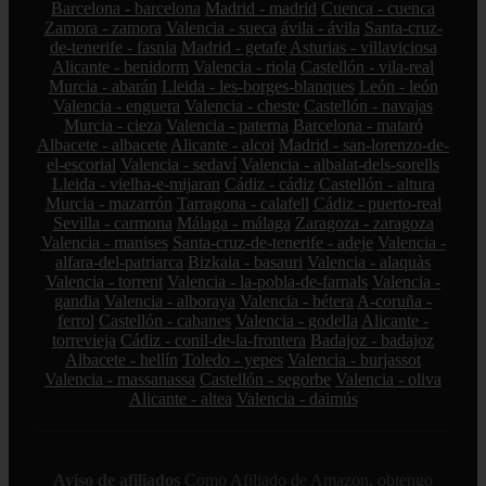
Barcelona - barcelona
Madrid - madrid
Cuenca - cuenca
Zamora - zamora
Valencia - sueca
ávila - ávila
Santa-cruz-
de-tenerife - fasnia
Madrid - getafe
Asturias - villaviciosa
Alicante - benidorm
Valencia - riola
Castellón - vila-real
Murcia - abarán
Lleida - les-borges-blanques
León - león
Valencia - enguera
Valencia - cheste
Castellón - navajas
Murcia - cieza
Valencia - paterna
Barcelona - mataró
Albacete - albacete
Alicante - alcoi
Madrid - san-lorenzo-de-
el-escorial
Valencia - sedaví
Valencia - albalat-dels-sorells
Lleida - vielha-e-mijaran
Cádiz - cádiz
Castellón - altura
Murcia - mazarrón
Tarragona - calafell
Cádiz - puerto-real
Sevilla - carmona
Málaga - málaga
Zaragoza - zaragoza
Valencia - manises
Santa-cruz-de-tenerife - adeje
Valencia -
alfara-del-patriarca
Bizkaia - basauri
Valencia - alaquàs
Valencia - torrent
Valencia - la-pobla-de-farnals
Valencia -
gandia
Valencia - alboraya
Valencia - bétera
A-coruña -
ferrol
Castellón - cabanes
Valencia - godella
Alicante -
torrevieja
Cádiz - conil-de-la-frontera
Badajoz - badajoz
Albacete - hellín
Toledo - yepes
Valencia - burjassot
Valencia - massanassa
Castellón - segorbe
Valencia - oliva
Alicante - altea
Valencia - daimús
Aviso de afiliados
Como Afiliado de Amazon, obtengo