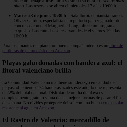
rinde homenaje a José Iturbi y estrena su obra
21 Tientos para
piano
. Las reservas se abren el miércoles 17 a las 10:00 h.
Martes 23 de junio, 19:30 h
– Sala Iturbi: el pianista francés
Olivier Gardon, especialista en repertorio galo y ganador de
concursos como el Marguerite Long, ofrece un programa
exquisito. Las entradas se reservan desde el viernes 19 a las
10:00 h.
Para los amantes del piano, un buen acompañamiento es un
libro de
partituras de piano clásico en Amazon
.
Playas galardonadas con bandera azul: el
litoral valenciano brilla
La Comunidad Valenciana mantiene su liderazgo en calidad de
playas, obteniendo 174 banderas azules este año, lo que representa
el 22% del total nacional. Disfrutar de un día de playa es
completamente gratuito y una de las mejores formas de pasar el fin
de semana. No olvides protegerte del sol con una buena
crema solar
resistente al agua en Amazon
.
El Rastro de Valencia: mercadillo de