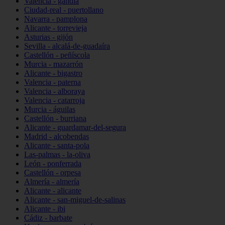
Valencia - gandia
Ciudad-real - puertollano
Navarra - pamplona
Alicante - torrevieja
Asturias - gijón
Sevilla - alcalá-de-guadaíra
Castellón - peñíscola
Murcia - mazarrón
Alicante - bigastro
Valencia - paterna
Valencia - alboraya
Valencia - catarroja
Murcia - águilas
Castellón - burriana
Alicante - guardamar-del-segura
Madrid - alcobendas
Alicante - santa-pola
Las-palmas - la-oliva
León - ponferrada
Castellón - orpesa
Almería - almería
Alicante - alicante
Alicante - san-miguel-de-salinas
Alicante - ibi
Cádiz - barbate