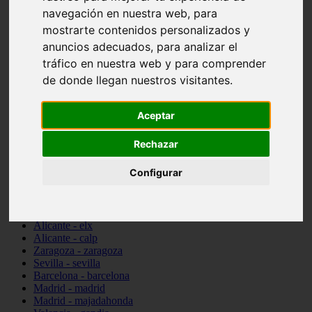
Ciudad-real - picón
navegación en nuestra web, para
Valencia - beniparrell
mostrarte contenidos personalizados y
Valencia - chiva
anuncios adecuados, para analizar el
Murcia - calasparra
Valencia - burjassot
tráfico en nuestra web y para comprender
Valencia - sagunt
de donde llegan nuestros visitantes.
Alicante - alcoi
Asturias - ribadesella
Castellón - benicàssim
Aceptar
Alicante - el-campello
Pontevedra - o-grove
Rechazar
Cádiz - rota
Madrid - las-rozas-de-madrid
Configurar
Ciudad-real - ciudad-real
Madrid - tres-cantos
Las-palmas - yaiza
Alicante - altea
Alicante - elx
Alicante - calp
Zaragoza - zaragoza
Sevilla - sevilla
Barcelona - barcelona
Madrid - madrid
Madrid - majadahonda