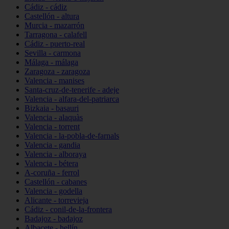
Cádiz - cádiz
Castellón - altura
Murcia - mazarrón
Tarragona - calafell
Cádiz - puerto-real
Sevilla - carmona
Málaga - málaga
Zaragoza - zaragoza
Valencia - manises
Santa-cruz-de-tenerife - adeje
Valencia - alfara-del-patriarca
Bizkaia - basauri
Valencia - alaquàs
Valencia - torrent
Valencia - la-pobla-de-farnals
Valencia - gandia
Valencia - alboraya
Valencia - bétera
A-coruña - ferrol
Castellón - cabanes
Valencia - godella
Alicante - torrevieja
Cádiz - conil-de-la-frontera
Badajoz - badajoz
Albacete - hellín