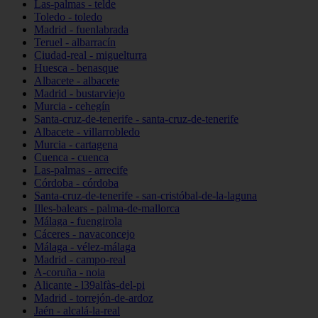
Las-palmas - telde
Toledo - toledo
Madrid - fuenlabrada
Teruel - albarracín
Ciudad-real - miguelturra
Huesca - benasque
Albacete - albacete
Madrid - bustarviejo
Murcia - cehegín
Santa-cruz-de-tenerife - santa-cruz-de-tenerife
Albacete - villarrobledo
Murcia - cartagena
Cuenca - cuenca
Las-palmas - arrecife
Córdoba - córdoba
Santa-cruz-de-tenerife - san-cristóbal-de-la-laguna
Illes-balears - palma-de-mallorca
Málaga - fuengirola
Cáceres - navaconcejo
Málaga - vélez-málaga
Madrid - campo-real
A-coruña - noia
Alicante - l39alfàs-del-pi
Madrid - torrejón-de-ardoz
Jaén - alcalá-la-real