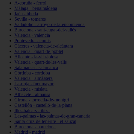
A-coruña - ferrol
Málaga - benalmádena
Jaén - úbeda
Sevilla - tomares
Valladolid - arroyo-de-la-encomienda
Barcelona - sant-cugat-del-vallès
Valencia - valencia
Pontevedra - cuntis
Cáceres - valencia-de-alcántara
Valencia - quart-de-poblet
Alicante - la-vila-joiosa
Valencia - quart-de-les-valls
Salamanca - salamanca
Córdoba - córdoba
Valencia - almàssera
La-rioja - fuenmayor
Valencia - mislata
Albacete - almansa
Girona - torroella-de-montgrí
Castellón - castelló-de-la-plana
Illes-balears - ibiza
Las-palmas - las-palmas-de-gran-canaria
Santa-cruz-de-tenerife - el-sauzal
Barcelona - barcelona
Madrid - madrid