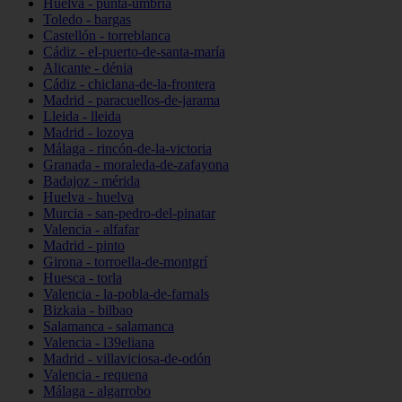
Huelva - punta-umbría
Toledo - bargas
Castellón - torreblanca
Cádiz - el-puerto-de-santa-maría
Alicante - dénia
Cádiz - chiclana-de-la-frontera
Madrid - paracuellos-de-jarama
Lleida - lleida
Madrid - lozoya
Málaga - rincón-de-la-victoria
Granada - moraleda-de-zafayona
Badajoz - mérida
Huelva - huelva
Murcia - san-pedro-del-pinatar
Valencia - alfafar
Madrid - pinto
Girona - torroella-de-montgrí
Huesca - torla
Valencia - la-pobla-de-farnals
Bizkaia - bilbao
Salamanca - salamanca
Valencia - l39eliana
Madrid - villaviciosa-de-odón
Valencia - requena
Málaga - algarrobo