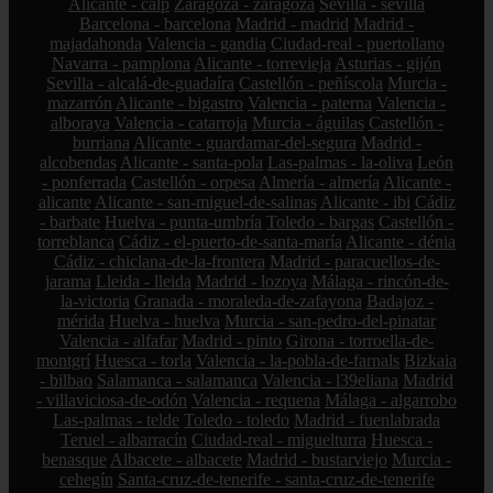
Alicante - calp
Zaragoza - zaragoza
Sevilla - sevilla
Barcelona - barcelona
Madrid - madrid
Madrid -
majadahonda
Valencia - gandia
Ciudad-real - puertollano
Navarra - pamplona
Alicante - torrevieja
Asturias - gijón
Sevilla - alcalá-de-guadaíra
Castellón - peñíscola
Murcia -
mazarrón
Alicante - bigastro
Valencia - paterna
Valencia -
alboraya
Valencia - catarroja
Murcia - águilas
Castellón -
burriana
Alicante - guardamar-del-segura
Madrid -
alcobendas
Alicante - santa-pola
Las-palmas - la-oliva
León
- ponferrada
Castellón - orpesa
Almería - almería
Alicante -
alicante
Alicante - san-miguel-de-salinas
Alicante - ibi
Cádiz
- barbate
Huelva - punta-umbría
Toledo - bargas
Castellón -
torreblanca
Cádiz - el-puerto-de-santa-maría
Alicante - dénia
Cádiz - chiclana-de-la-frontera
Madrid - paracuellos-de-
jarama
Lleida - lleida
Madrid - lozoya
Málaga - rincón-de-
la-victoria
Granada - moraleda-de-zafayona
Badajoz -
mérida
Huelva - huelva
Murcia - san-pedro-del-pinatar
Valencia - alfafar
Madrid - pinto
Girona - torroella-de-
montgrí
Huesca - torla
Valencia - la-pobla-de-farnals
Bizkaia
- bilbao
Salamanca - salamanca
Valencia - l39eliana
Madrid
- villaviciosa-de-odón
Valencia - requena
Málaga - algarrobo
Las-palmas - telde
Toledo - toledo
Madrid - fuenlabrada
Teruel - albarracín
Ciudad-real - miguelturra
Huesca -
benasque
Albacete - albacete
Madrid - bustarviejo
Murcia -
cehegín
Santa-cruz-de-tenerife - santa-cruz-de-tenerife