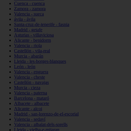
Cuenca - cuenca
Zamora - zamora
Valencia - sueca
ávila - ávila
Santa-cruz-de-tenerife - fasnia
Madrid - getafe
Asturias - villaviciosa
Alicante - benidorm
Valencia - riola
Castellón - vila-real
Murcia - abarán
Lleida - les-borges-blanques
León - león
Valencia - enguera
Valencia - cheste
Castellón - navajas
Murcia - cieza
Valencia - paterna
Barcelona - mataró
Albacete - albacete
Alicante - alcoi
Madrid - san-lorenzo-de-el-escorial
Valencia - sedaví
Valencia - albalat-dels-sorells
Lleida - vielha-e-mijaran