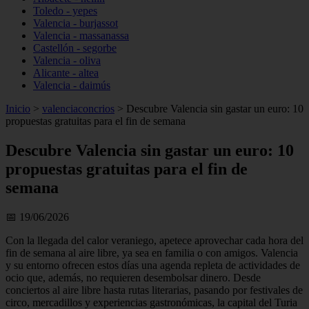
Toledo - yepes
Valencia - burjassot
Valencia - massanassa
Castellón - segorbe
Valencia - oliva
Alicante - altea
Valencia - daimús
Inicio
>
valenciaconcrios
>
Descubre Valencia sin gastar un euro: 10
propuestas gratuitas para el fin de semana
Descubre Valencia sin gastar un euro: 10
propuestas gratuitas para el fin de
semana
📅 19/06/2026
Con la llegada del calor veraniego, apetece aprovechar cada hora del
fin de semana al aire libre, ya sea en familia o con amigos. Valencia
y su entorno ofrecen estos días una agenda repleta de actividades de
ocio que, además, no requieren desembolsar dinero. Desde
conciertos al aire libre hasta rutas literarias, pasando por festivales de
circo, mercadillos y experiencias gastronómicas, la capital del Turia