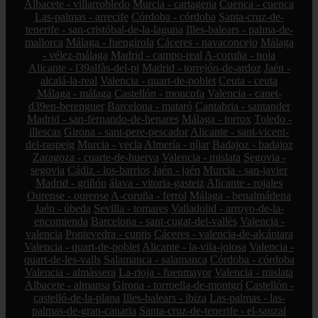
Albacete - villarrobledo
Murcia - cartagena
Cuenca - cuenca
Las-palmas - arrecife
Córdoba - córdoba
Santa-cruz-de-
tenerife - san-cristóbal-de-la-laguna
Illes-balears - palma-de-
mallorca
Málaga - fuengirola
Cáceres - navaconcejo
Málaga
- vélez-málaga
Madrid - campo-real
A-coruña - noia
Alicante - l39alfàs-del-pi
Madrid - torrejón-de-ardoz
Jaén -
alcalá-la-real
Valencia - quart-de-poblet
Ceuta - ceuta
Málaga - málaga
Castellón - moncofa
Valencia - canet-
d39en-berenguer
Barcelona - mataró
Cantabria - santander
Madrid - san-fernando-de-henares
Málaga - torrox
Toledo -
illescas
Girona - sant-pere-pescador
Alicante - sant-vicent-
del-raspeig
Murcia - yecla
Almería - níjar
Badajoz - badajoz
Zaragoza - cuarte-de-huerva
Valencia - mislata
Segovia -
segovia
Cádiz - los-barrios
Jaén - jaén
Murcia - san-javier
Madrid - griñón
álava - vitoria-gasteiz
Alicante - rojales
Ourense - ourense
A-coruña - ferrol
Málaga - benalmádena
Jaén - úbeda
Sevilla - tomares
Valladolid - arroyo-de-la-
encomienda
Barcelona - sant-cugat-del-vallès
Valencia -
valencia
Pontevedra - cuntis
Cáceres - valencia-de-alcántara
Valencia - quart-de-poblet
Alicante - la-vila-joiosa
Valencia -
quart-de-les-valls
Salamanca - salamanca
Córdoba - córdoba
Valencia - almàssera
La-rioja - fuenmayor
Valencia - mislata
Albacete - almansa
Girona - torroella-de-montgrí
Castellón -
castelló-de-la-plana
Illes-balears - ibiza
Las-palmas - las-
palmas-de-gran-canaria
Santa-cruz-de-tenerife - el-sauzal