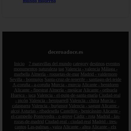
mundo moderno
deceroadoce.es
Inicio
7 maravillas del mundo
category
destinos
eventos
monumentos
naturaleza
tag
Valencia - valencia
Málaga -
marbella
Almería - roquetas-de-mar
Madrid - valdemoro
Sevilla - bormujos
Santa-cruz-de-tenerife - santiago-del-teide
A-coruña - a-coruña
Murcia - murcia
Alicante - benidorm
Alicante - finestrat
Almería - mojácar
Alicante - orihuela
Huesca - jaca
Valencia - el-puig-de-santa-maría
Ciudad-real
- picón
Valencia - beniparrell
Valencia - chiva
Murcia -
calasparra
Valencia - burjassot
Valencia - sagunt
Alicante -
alcoi
Asturias - ribadesella
Castellón - benicàssim
Alicante -
el-campello
Pontevedra - o-grove
Cádiz - rota
Madrid - las-
rozas-de-madrid
Ciudad-real - ciudad-real
Madrid - tres-
cantos
Las-palmas - yaiza
Alicante - altea
Alicante - elx