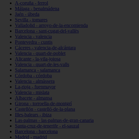
A-coruña - ferrol
Málaga - benalmádena
Jaén - úbeda
Sevilla - tomares
Valladolid - arroyo-de-la-encomienda
Barcelona - sant-cugat-del-vallès
Valencia - valencia
Pontevedra - cuntis
Cáceres - valencia-de-alcántara
Valencia - quart-de-poblet
Alicante - la-vila-joiosa
Valencia - quart-de-les-valls
Salamanca - salamanca
Córdoba - córdoba
Valencia - almàssera
La-rioja - fuenmayor
Valencia - mislata
Albacete - almansa
Girona - torroella-de-montgrí
Castellón - castelló-de-la-plana
Illes-balears - ibiza
Las-palmas - las-palmas-de-gran-canaria
Santa-cruz-de-tenerife - el-sauzal
Barcelona - barcelona
Madrid - madrid