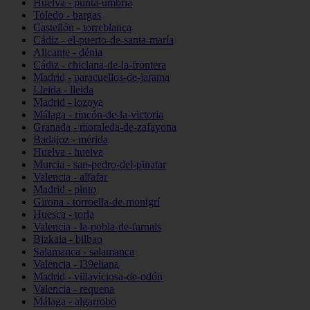
Huelva - punta-umbría
Toledo - bargas
Castellón - torreblanca
Cádiz - el-puerto-de-santa-maría
Alicante - dénia
Cádiz - chiclana-de-la-frontera
Madrid - paracuellos-de-jarama
Lleida - lleida
Madrid - lozoya
Málaga - rincón-de-la-victoria
Granada - moraleda-de-zafayona
Badajoz - mérida
Huelva - huelva
Murcia - san-pedro-del-pinatar
Valencia - alfafar
Madrid - pinto
Girona - torroella-de-montgrí
Huesca - torla
Valencia - la-pobla-de-farnals
Bizkaia - bilbao
Salamanca - salamanca
Valencia - l39eliana
Madrid - villaviciosa-de-odón
Valencia - requena
Málaga - algarrobo