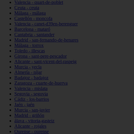
Valencia - quart-de-poblet
Ceuta - ceuta
Málaga - málaga
Castellón - moncofa
Valencia - canet-d39en-berenguer
Barcelona - mataró
Cantabria - santander
Madrid - san-fernando-de-henares
Málaga - torrox
Toledo - illescas
Girona - sant-pere-pescador
Alicante - sant-vicent-del-raspeig
Murcia - yecla
Almería - níjar
Badajoz - badajoz
Zaragoza - cuarte-de-huerva
Valencia - mislata
Segovia - segovia
Cádiz - los-barrios
Jaén - jaén
Murcia - san-javier
Madrid - griñón
álava - vitoria-gasteiz
Alicante - rojales
Ourense - ourense