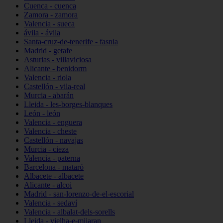
Cuenca - cuenca
Zamora - zamora
Valencia - sueca
ávila - ávila
Santa-cruz-de-tenerife - fasnia
Madrid - getafe
Asturias - villaviciosa
Alicante - benidorm
Valencia - riola
Castellón - vila-real
Murcia - abarán
Lleida - les-borges-blanques
León - león
Valencia - enguera
Valencia - cheste
Castellón - navajas
Murcia - cieza
Valencia - paterna
Barcelona - mataró
Albacete - albacete
Alicante - alcoi
Madrid - san-lorenzo-de-el-escorial
Valencia - sedaví
Valencia - albalat-dels-sorells
Lleida - vielha-e-mijaran