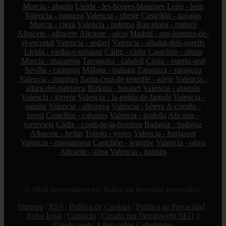
Murcia - abarán
Lleida - les-borges-blanques
León - león
Valencia - enguera
Valencia - cheste
Castellón - navajas
Murcia - cieza
Valencia - paterna
Barcelona - mataró
Albacete - albacete
Alicante - alcoi
Madrid - san-lorenzo-de-
el-escorial
Valencia - sedaví
Valencia - albalat-dels-sorells
Lleida - vielha-e-mijaran
Cádiz - cádiz
Castellón - altura
Murcia - mazarrón
Tarragona - calafell
Cádiz - puerto-real
Sevilla - carmona
Málaga - málaga
Zaragoza - zaragoza
Valencia - manises
Santa-cruz-de-tenerife - adeje
Valencia -
alfara-del-patriarca
Bizkaia - basauri
Valencia - alaquàs
Valencia - torrent
Valencia - la-pobla-de-farnals
Valencia -
gandia
Valencia - alboraya
Valencia - bétera
A-coruña -
ferrol
Castellón - cabanes
Valencia - godella
Alicante -
torrevieja
Cádiz - conil-de-la-frontera
Badajoz - badajoz
Albacete - hellín
Toledo - yepes
Valencia - burjassot
Valencia - massanassa
Castellón - segorbe
Valencia - oliva
Alicante - altea
Valencia - daimús
© 2026 deceroadoce.es. Todos los derechos reservados.
Sitemap
|
RSS
|
Política de Cookies
|
Política de Privacidad
|
Aviso legal
|
Contacto
|
Creado por 0lemiswebs SEO y
Diseño web
|
Libro sobre Cabañuelas