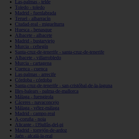
Las-palmas - telde
Toledo - toledo
Madrid - fuenlabrada
Teruel - albarracín
Ciudad-real - miguelturra
Huesca - benasque
Albacete - albacete
Madrid - bustarviejo
Murcia - cehegín
Santa-cruz-de-tenerife - santa-cruz-de-tenerife
Albacete - villarrobledo
Murcia - cartagena
Cuenca - cuenca
Las-palmas - arrecife
Córdoba - córdoba
Santa-cruz-de-tenerife - san-cristóbal-de-la-laguna
Illes-balears - palma-de-mallorca
Málaga - fuengirola
Cáceres - navaconcejo
Málaga - vélez-málaga
Madrid - campo-real
A-coruña - noia
Alicante - l39alfàs-del-pi
Madrid - torrejón-de-ardoz
Jaén - alcalá-la-real