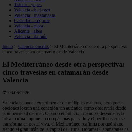
Toledo - yepes
Valencia - burjassot
Valencia - massanassa
Castellón - segorbe
Valencia - oliva
Alicante - altea
Valencia - daimús
Inicio
>
valenciaconcrios
>
El Mediterráneo desde otra perspectiva:
cinco travesías en catamarán desde Valencia
El Mediterráneo desde otra perspectiva:
cinco travesías en catamarán desde
Valencia
📅 08/06/2026
Valencia se puede experimentar de múltiples maneras, pero pocas
opciones logran una conexión tan auténtica como observarla desde
la inmensidad del mar. Cuando el bullicio urbano se desvanece, la
brisa marina impone un compás más pausado y el perfil costero se
transforma en postal viva, el Mediterráneo reafirma por qué sigue
siendo el gran imán de la capital del Turia. Boramar Catamaranes ha