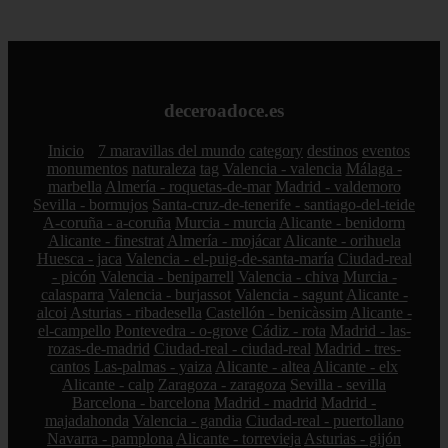
deceroadoce.es
Inicio
7 maravillas del mundo
category
destinos
eventos
monumentos
naturaleza
tag
Valencia - valencia
Málaga -
marbella
Almería - roquetas-de-mar
Madrid - valdemoro
Sevilla - bormujos
Santa-cruz-de-tenerife - santiago-del-teide
A-coruña - a-coruña
Murcia - murcia
Alicante - benidorm
Alicante - finestrat
Almería - mojácar
Alicante - orihuela
Huesca - jaca
Valencia - el-puig-de-santa-maría
Ciudad-real
- picón
Valencia - beniparrell
Valencia - chiva
Murcia -
calasparra
Valencia - burjassot
Valencia - sagunt
Alicante -
alcoi
Asturias - ribadesella
Castellón - benicàssim
Alicante -
el-campello
Pontevedra - o-grove
Cádiz - rota
Madrid - las-
rozas-de-madrid
Ciudad-real - ciudad-real
Madrid - tres-
cantos
Las-palmas - yaiza
Alicante - altea
Alicante - elx
Alicante - calp
Zaragoza - zaragoza
Sevilla - sevilla
Barcelona - barcelona
Madrid - madrid
Madrid -
majadahonda
Valencia - gandia
Ciudad-real - puertollano
Navarra - pamplona
Alicante - torrevieja
Asturias - gijón