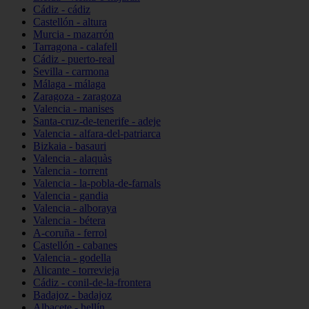
Cádiz - cádiz
Castellón - altura
Murcia - mazarrón
Tarragona - calafell
Cádiz - puerto-real
Sevilla - carmona
Málaga - málaga
Zaragoza - zaragoza
Valencia - manises
Santa-cruz-de-tenerife - adeje
Valencia - alfara-del-patriarca
Bizkaia - basauri
Valencia - alaquàs
Valencia - torrent
Valencia - la-pobla-de-farnals
Valencia - gandia
Valencia - alboraya
Valencia - bétera
A-coruña - ferrol
Castellón - cabanes
Valencia - godella
Alicante - torrevieja
Cádiz - conil-de-la-frontera
Badajoz - badajoz
Albacete - hellín