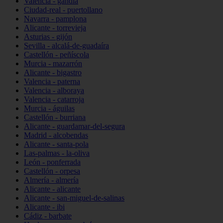
Valencia - gandia
Ciudad-real - puertollano
Navarra - pamplona
Alicante - torrevieja
Asturias - gijón
Sevilla - alcalá-de-guadaíra
Castellón - peñíscola
Murcia - mazarrón
Alicante - bigastro
Valencia - paterna
Valencia - alboraya
Valencia - catarroja
Murcia - águilas
Castellón - burriana
Alicante - guardamar-del-segura
Madrid - alcobendas
Alicante - santa-pola
Las-palmas - la-oliva
León - ponferrada
Castellón - orpesa
Almería - almería
Alicante - alicante
Alicante - san-miguel-de-salinas
Alicante - ibi
Cádiz - barbate