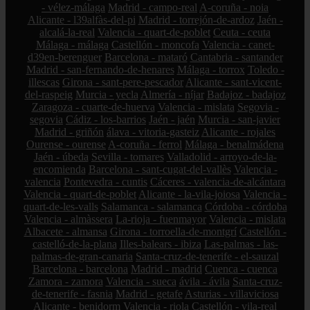
- vélez-málaga
Madrid - campo-real
A-coruña - noia
Alicante - l39alfàs-del-pi
Madrid - torrejón-de-ardoz
Jaén -
alcalá-la-real
Valencia - quart-de-poblet
Ceuta - ceuta
Málaga - málaga
Castellón - moncofa
Valencia - canet-
d39en-berenguer
Barcelona - mataró
Cantabria - santander
Madrid - san-fernando-de-henares
Málaga - torrox
Toledo -
illescas
Girona - sant-pere-pescador
Alicante - sant-vicent-
del-raspeig
Murcia - yecla
Almería - níjar
Badajoz - badajoz
Zaragoza - cuarte-de-huerva
Valencia - mislata
Segovia -
segovia
Cádiz - los-barrios
Jaén - jaén
Murcia - san-javier
Madrid - griñón
álava - vitoria-gasteiz
Alicante - rojales
Ourense - ourense
A-coruña - ferrol
Málaga - benalmádena
Jaén - úbeda
Sevilla - tomares
Valladolid - arroyo-de-la-
encomienda
Barcelona - sant-cugat-del-vallès
Valencia -
valencia
Pontevedra - cuntis
Cáceres - valencia-de-alcántara
Valencia - quart-de-poblet
Alicante - la-vila-joiosa
Valencia -
quart-de-les-valls
Salamanca - salamanca
Córdoba - córdoba
Valencia - almàssera
La-rioja - fuenmayor
Valencia - mislata
Albacete - almansa
Girona - torroella-de-montgrí
Castellón -
castelló-de-la-plana
Illes-balears - ibiza
Las-palmas - las-
palmas-de-gran-canaria
Santa-cruz-de-tenerife - el-sauzal
Barcelona - barcelona
Madrid - madrid
Cuenca - cuenca
Zamora - zamora
Valencia - sueca
ávila - ávila
Santa-cruz-
de-tenerife - fasnia
Madrid - getafe
Asturias - villaviciosa
Alicante - benidorm
Valencia - riola
Castellón - vila-real