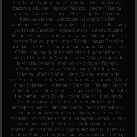
Sevilla - alcalá-de-guadaíra
Castellón - peñíscola
Murcia -
mazarrón
Alicante - bigastro
Valencia - paterna
Valencia -
alboraya
Valencia - catarroja
Murcia - águilas
Castellón -
burriana
Alicante - guardamar-del-segura
Madrid -
alcobendas
Alicante - santa-pola
Las-palmas - la-oliva
León
- ponferrada
Castellón - orpesa
Almería - almería
Alicante -
alicante
Alicante - san-miguel-de-salinas
Alicante - ibi
Cádiz
- barbate
Huelva - punta-umbría
Toledo - bargas
Castellón -
torreblanca
Cádiz - el-puerto-de-santa-maría
Alicante - dénia
Cádiz - chiclana-de-la-frontera
Madrid - paracuellos-de-
jarama
Lleida - lleida
Madrid - lozoya
Málaga - rincón-de-
la-victoria
Granada - moraleda-de-zafayona
Badajoz -
mérida
Huelva - huelva
Murcia - san-pedro-del-pinatar
Valencia - alfafar
Madrid - pinto
Girona - torroella-de-
montgrí
Huesca - torla
Valencia - la-pobla-de-farnals
Bizkaia
- bilbao
Salamanca - salamanca
Valencia - l39eliana
Madrid
- villaviciosa-de-odón
Valencia - requena
Málaga - algarrobo
Las-palmas - telde
Toledo - toledo
Madrid - fuenlabrada
Teruel - albarracín
Ciudad-real - miguelturra
Huesca -
benasque
Albacete - albacete
Madrid - bustarviejo
Murcia -
cehegín
Santa-cruz-de-tenerife - santa-cruz-de-tenerife
Albacete - villarrobledo
Murcia - cartagena
Cuenca - cuenca
Las-palmas - arrecife
Córdoba - córdoba
Santa-cruz-de-
tenerife - san-cristóbal-de-la-laguna
Illes-balears - palma-de-
mallorca
Málaga - fuengirola
Cáceres - navaconcejo
Málaga