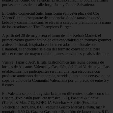
bonitos del centro de Valencia. El acceso al recinto podrá realizarse
por las entradas de la calle Jorge Juan y Conde Salvatierra.
El Centro Comercial Saler transforma su nueva plaça del Cor
Valencià en un escaparate de tendencias donde tartas de queso,
kebabs y cocina mexicana se elevan a categoría premium de la mano
de los creadores de The Champions Burger.
A partir del 20 de mayo será el turno de The Kebab Market, el
primer evento gastronómico de esta especialidad en formato gourmet
a nivel nacional. Inspirado en los mercados tradicionales de
Estambul, el encuentro se aleja del formato convencional para
ofrecer carnes de mayor calidad, panes artesanales y salsas de autor.
Vuelve 'Tapas d'Ací', la ruta gastronómica que reúne decenas de
locales de Alicante, Valencia y Castellón, del 11 al 31 de mayo. Los
establecimientos participantes servirán una tapa elaborada con
producto autóctono de temporada, servida junto a una cerveza o una
copa de vino de la Comunitat Valenciana por un precio de entre 5 y
8 euros.
En Valencia se podrá degustar la tapa en diferentes locales como La
Cuadra (Explosión parrillera trifásica, 5 €), Pasqual & Sheila
(Terreta & Mar, 7 €), BORGIA Winebar + Spirits (Ensalada
Valenciana Borgiana, 8 €), Vaqueta Gastro Mercat (Patata, mar y
montaña, 6,50 €), Gazuza Gastrobar (Bao frito de langostinos, 8 €),