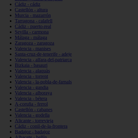
Cádiz - cádiz
Castellón - altura
Murcia - mazarrón
Tarragona - calafell
Cádiz - puerto-real
Sevilla - carmona
Málaga - málaga
Zaragoza - zaragoza
Valencia - manises
Santa-cruz-de-tenerife - adeje
Valencia - alfara-del-patriarca
Bizkaia - basauri
Valencia - alaquàs
Valencia - torrent
Valencia - la-pobla-de-farnals
Valencia - gandia
Valencia - alboraya
Valencia - bétera
A-coruña - ferrol
Castellón - cabanes
Valencia - godella
Alicante - torrevieja
Cádiz - conil-de-la-frontera
Badajoz - badajoz
Albacete - hellín