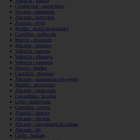
Valencia - gandia
Ciudad-real - puertollano
Navarra - pamplona
Alicante - torrevieja
Asturias - gijón
Sevilla - alcalá-de-guadaíra
Castellón - peñíscola
Murcia - mazarrón
Alicante - bigastro
Valencia - paterna
Valencia - alboraya
Valencia - catarroja
Murcia - águilas
Castellón - burriana
Alicante - guardamar-del-segura
Madrid - alcobendas
Alicante - santa-pola
Las-palmas - la-oliva
León - ponferrada
Castellón - orpesa
Almería - almería
Alicante - alicante
Alicante - san-miguel-de-salinas
Alicante - ibi
Cádiz - barbate