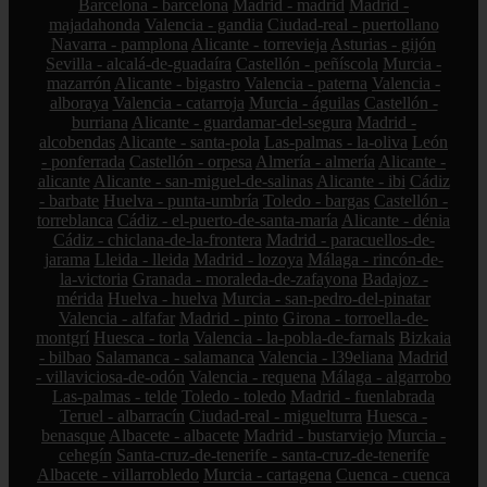
Barcelona - barcelona
Madrid - madrid
Madrid -
majadahonda
Valencia - gandia
Ciudad-real - puertollano
Navarra - pamplona
Alicante - torrevieja
Asturias - gijón
Sevilla - alcalá-de-guadaíra
Castellón - peñíscola
Murcia -
mazarrón
Alicante - bigastro
Valencia - paterna
Valencia -
alboraya
Valencia - catarroja
Murcia - águilas
Castellón -
burriana
Alicante - guardamar-del-segura
Madrid -
alcobendas
Alicante - santa-pola
Las-palmas - la-oliva
León
- ponferrada
Castellón - orpesa
Almería - almería
Alicante -
alicante
Alicante - san-miguel-de-salinas
Alicante - ibi
Cádiz
- barbate
Huelva - punta-umbría
Toledo - bargas
Castellón -
torreblanca
Cádiz - el-puerto-de-santa-maría
Alicante - dénia
Cádiz - chiclana-de-la-frontera
Madrid - paracuellos-de-
jarama
Lleida - lleida
Madrid - lozoya
Málaga - rincón-de-
la-victoria
Granada - moraleda-de-zafayona
Badajoz -
mérida
Huelva - huelva
Murcia - san-pedro-del-pinatar
Valencia - alfafar
Madrid - pinto
Girona - torroella-de-
montgrí
Huesca - torla
Valencia - la-pobla-de-farnals
Bizkaia
- bilbao
Salamanca - salamanca
Valencia - l39eliana
Madrid
- villaviciosa-de-odón
Valencia - requena
Málaga - algarrobo
Las-palmas - telde
Toledo - toledo
Madrid - fuenlabrada
Teruel - albarracín
Ciudad-real - miguelturra
Huesca -
benasque
Albacete - albacete
Madrid - bustarviejo
Murcia -
cehegín
Santa-cruz-de-tenerife - santa-cruz-de-tenerife
Albacete - villarrobledo
Murcia - cartagena
Cuenca - cuenca