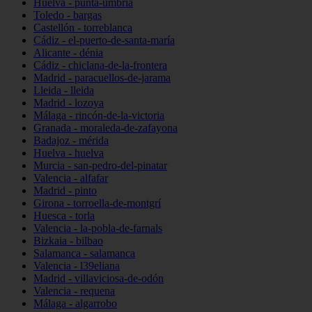
Huelva - punta-umbría
Toledo - bargas
Castellón - torreblanca
Cádiz - el-puerto-de-santa-maría
Alicante - dénia
Cádiz - chiclana-de-la-frontera
Madrid - paracuellos-de-jarama
Lleida - lleida
Madrid - lozoya
Málaga - rincón-de-la-victoria
Granada - moraleda-de-zafayona
Badajoz - mérida
Huelva - huelva
Murcia - san-pedro-del-pinatar
Valencia - alfafar
Madrid - pinto
Girona - torroella-de-montgrí
Huesca - torla
Valencia - la-pobla-de-farnals
Bizkaia - bilbao
Salamanca - salamanca
Valencia - l39eliana
Madrid - villaviciosa-de-odón
Valencia - requena
Málaga - algarrobo