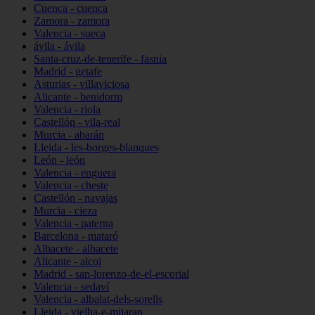
Cuenca - cuenca
Zamora - zamora
Valencia - sueca
ávila - ávila
Santa-cruz-de-tenerife - fasnia
Madrid - getafe
Asturias - villaviciosa
Alicante - benidorm
Valencia - riola
Castellón - vila-real
Murcia - abarán
Lleida - les-borges-blanques
León - león
Valencia - enguera
Valencia - cheste
Castellón - navajas
Murcia - cieza
Valencia - paterna
Barcelona - mataró
Albacete - albacete
Alicante - alcoi
Madrid - san-lorenzo-de-el-escorial
Valencia - sedaví
Valencia - albalat-dels-sorells
Lleida - vielha-e-mijaran