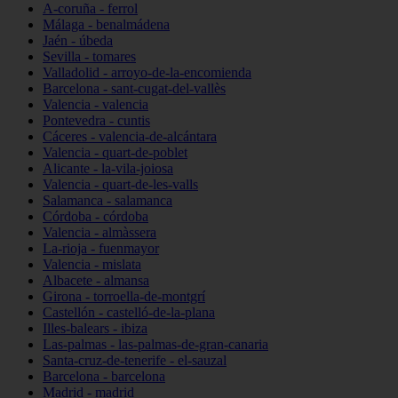
A-coruña - ferrol
Málaga - benalmádena
Jaén - úbeda
Sevilla - tomares
Valladolid - arroyo-de-la-encomienda
Barcelona - sant-cugat-del-vallès
Valencia - valencia
Pontevedra - cuntis
Cáceres - valencia-de-alcántara
Valencia - quart-de-poblet
Alicante - la-vila-joiosa
Valencia - quart-de-les-valls
Salamanca - salamanca
Córdoba - córdoba
Valencia - almàssera
La-rioja - fuenmayor
Valencia - mislata
Albacete - almansa
Girona - torroella-de-montgrí
Castellón - castelló-de-la-plana
Illes-balears - ibiza
Las-palmas - las-palmas-de-gran-canaria
Santa-cruz-de-tenerife - el-sauzal
Barcelona - barcelona
Madrid - madrid