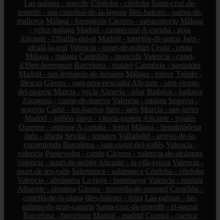
Las-palmas - arrecife
Córdoba - córdoba
Santa-cruz-de-
tenerife - san-cristóbal-de-la-laguna
Illes-balears - palma-de-
mallorca
Málaga - fuengirola
Cáceres - navaconcejo
Málaga
- vélez-málaga
Madrid - campo-real
A-coruña - noia
Alicante - l39alfàs-del-pi
Madrid - torrejón-de-ardoz
Jaén -
alcalá-la-real
Valencia - quart-de-poblet
Ceuta - ceuta
Málaga - málaga
Castellón - moncofa
Valencia - canet-
d39en-berenguer
Barcelona - mataró
Cantabria - santander
Madrid - san-fernando-de-henares
Málaga - torrox
Toledo -
illescas
Girona - sant-pere-pescador
Alicante - sant-vicent-
del-raspeig
Murcia - yecla
Almería - níjar
Badajoz - badajoz
Zaragoza - cuarte-de-huerva
Valencia - mislata
Segovia -
segovia
Cádiz - los-barrios
Jaén - jaén
Murcia - san-javier
Madrid - griñón
álava - vitoria-gasteiz
Alicante - rojales
Ourense - ourense
A-coruña - ferrol
Málaga - benalmádena
Jaén - úbeda
Sevilla - tomares
Valladolid - arroyo-de-la-
encomienda
Barcelona - sant-cugat-del-vallès
Valencia -
valencia
Pontevedra - cuntis
Cáceres - valencia-de-alcántara
Valencia - quart-de-poblet
Alicante - la-vila-joiosa
Valencia -
quart-de-les-valls
Salamanca - salamanca
Córdoba - córdoba
Valencia - almàssera
La-rioja - fuenmayor
Valencia - mislata
Albacete - almansa
Girona - torroella-de-montgrí
Castellón -
castelló-de-la-plana
Illes-balears - ibiza
Las-palmas - las-
palmas-de-gran-canaria
Santa-cruz-de-tenerife - el-sauzal
Barcelona - barcelona
Madrid - madrid
Cuenca - cuenca