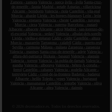
Zamora - zamora
Valencia - sueca
ávila - ávila
Santa-cruz-
de-tenerife - fasnia
Madrid - getafe
Asturias - villaviciosa
Alicante - benidorm
Valencia - riola
Castellón - vila-real
Murcia - abarán
Lleida - les-borges-blanques
León - león
Valencia - enguera
Valencia - cheste
Castellón - navajas
Murcia - cieza
Valencia - paterna
Barcelona - mataró
Albacete - albacete
Alicante - alcoi
Madrid - san-lorenzo-de-
el-escorial
Valencia - sedaví
Valencia - albalat-dels-sorells
Lleida - vielha-e-mijaran
Cádiz - cádiz
Castellón - altura
Murcia - mazarrón
Tarragona - calafell
Cádiz - puerto-real
Sevilla - carmona
Málaga - málaga
Zaragoza - zaragoza
Valencia - manises
Santa-cruz-de-tenerife - adeje
Valencia -
alfara-del-patriarca
Bizkaia - basauri
Valencia - alaquàs
Valencia - torrent
Valencia - la-pobla-de-farnals
Valencia -
gandia
Valencia - alboraya
Valencia - bétera
A-coruña -
ferrol
Castellón - cabanes
Valencia - godella
Alicante -
torrevieja
Cádiz - conil-de-la-frontera
Badajoz - badajoz
Albacete - hellín
Toledo - yepes
Valencia - burjassot
Valencia - massanassa
Castellón - segorbe
Valencia - oliva
Alicante - altea
Valencia - daimús
© 2026 deceroadoce.es. Todos los derechos reservados.