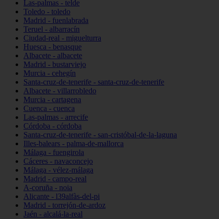
Las-palmas - telde
Toledo - toledo
Madrid - fuenlabrada
Teruel - albarracín
Ciudad-real - miguelturra
Huesca - benasque
Albacete - albacete
Madrid - bustarviejo
Murcia - cehegín
Santa-cruz-de-tenerife - santa-cruz-de-tenerife
Albacete - villarrobledo
Murcia - cartagena
Cuenca - cuenca
Las-palmas - arrecife
Córdoba - córdoba
Santa-cruz-de-tenerife - san-cristóbal-de-la-laguna
Illes-balears - palma-de-mallorca
Málaga - fuengirola
Cáceres - navaconcejo
Málaga - vélez-málaga
Madrid - campo-real
A-coruña - noia
Alicante - l39alfàs-del-pi
Madrid - torrejón-de-ardoz
Jaén - alcalá-la-real