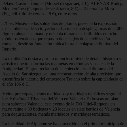
Pelayo Gastro Trinquet (Mosset d'esgarraet, 7 €), ALENAR Bodega
Mediterránea (Coqueta de steak tartar, 8 €) o Taberna La Mora
(Figatell + doble cerveza, 8 €), entre otros.
L'Iber, Museo de los soldaditos de plomo, presenta la exposición
más ambiciosa de su trayectoria. La muestra despliega más de 2.000
figuras pintadas a mano y ochenta dioramas distribuidos en ocho
módulos temáticos que repasan doce siglos de la civilización
romana, desde su fundación mítica hasta el colapso definitivo del
Imperio.
La exhibición destaca por un minucioso nivel de detalle histórico y
artístico que transforma las maquetas en crónicas visuales de la
Antigüedad. El gran reclamo de la colección es el diorama del
Asedio de Sarmizegetusa, una reconstrucción de alta precisión que
escenifica la victoria del emperador Trajano sobre la capital dacia en
el año 106 d.C.
Vvino por copas, menús maridados y maridajes temáticos según el
local: disfruta URbanitas del Vino en Valencia. Si buscas un plan
para saborear Valencia, este evento de la DO Utiel-Requena en
mayo reúne a 30 bodegas y 23 locales en siete barrios de Valencia
para degustaciones, menús maridados y maridajes temáticos.
La localidad de Alpuente se ha convertido en el primer municipio de