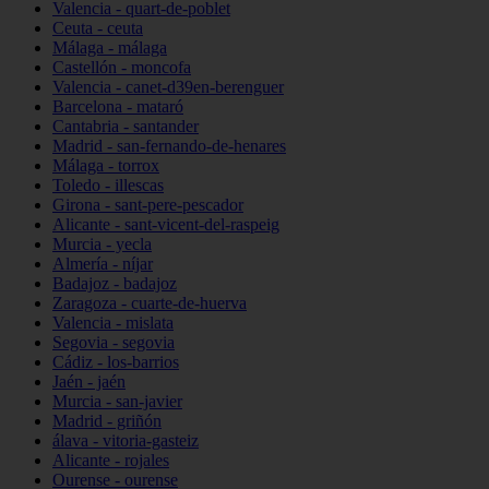
Valencia - quart-de-poblet
Ceuta - ceuta
Málaga - málaga
Castellón - moncofa
Valencia - canet-d39en-berenguer
Barcelona - mataró
Cantabria - santander
Madrid - san-fernando-de-henares
Málaga - torrox
Toledo - illescas
Girona - sant-pere-pescador
Alicante - sant-vicent-del-raspeig
Murcia - yecla
Almería - níjar
Badajoz - badajoz
Zaragoza - cuarte-de-huerva
Valencia - mislata
Segovia - segovia
Cádiz - los-barrios
Jaén - jaén
Murcia - san-javier
Madrid - griñón
álava - vitoria-gasteiz
Alicante - rojales
Ourense - ourense