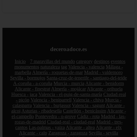
deceroadoce.es
Inicio
7 maravillas del mundo
category
destinos
eventos
monumentos
naturaleza
tag
Valencia - valencia
Málaga -
marbella
Almería - roquetas-de-mar
Madrid - valdemoro
Sevilla - bormujos
Santa-cruz-de-tenerife - santiago-del-teide
A-coruña - a-coruña
Murcia - murcia
Alicante - benidorm
Alicante - finestrat
Almería - mojácar
Alicante - orihuela
Huesca - jaca
Valencia - el-puig-de-santa-maría
Ciudad-real
- picón
Valencia - beniparrell
Valencia - chiva
Murcia -
calasparra
Valencia - burjassot
Valencia - sagunt
Alicante -
alcoi
Asturias - ribadesella
Castellón - benicàssim
Alicante -
el-campello
Pontevedra - o-grove
Cádiz - rota
Madrid - las-
rozas-de-madrid
Ciudad-real - ciudad-real
Madrid - tres-
cantos
Las-palmas - yaiza
Alicante - altea
Alicante - elx
Alicante - calp
Zaragoza - zaragoza
Sevilla - sevilla