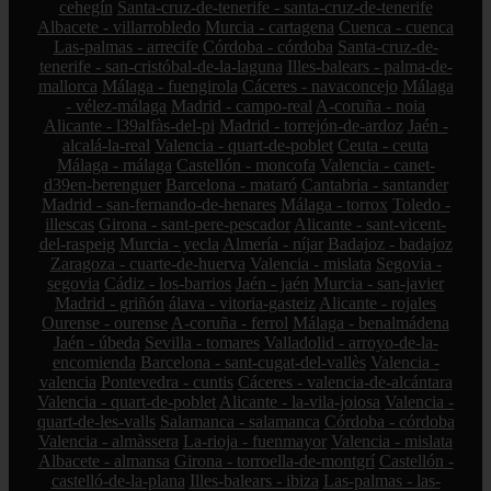
cehegín
Santa-cruz-de-tenerife - santa-cruz-de-tenerife
Albacete - villarrobledo
Murcia - cartagena
Cuenca - cuenca
Las-palmas - arrecife
Córdoba - córdoba
Santa-cruz-de-
tenerife - san-cristóbal-de-la-laguna
Illes-balears - palma-de-
mallorca
Málaga - fuengirola
Cáceres - navaconcejo
Málaga
- vélez-málaga
Madrid - campo-real
A-coruña - noia
Alicante - l39alfàs-del-pi
Madrid - torrejón-de-ardoz
Jaén -
alcalá-la-real
Valencia - quart-de-poblet
Ceuta - ceuta
Málaga - málaga
Castellón - moncofa
Valencia - canet-
d39en-berenguer
Barcelona - mataró
Cantabria - santander
Madrid - san-fernando-de-henares
Málaga - torrox
Toledo -
illescas
Girona - sant-pere-pescador
Alicante - sant-vicent-
del-raspeig
Murcia - yecla
Almería - níjar
Badajoz - badajoz
Zaragoza - cuarte-de-huerva
Valencia - mislata
Segovia -
segovia
Cádiz - los-barrios
Jaén - jaén
Murcia - san-javier
Madrid - griñón
álava - vitoria-gasteiz
Alicante - rojales
Ourense - ourense
A-coruña - ferrol
Málaga - benalmádena
Jaén - úbeda
Sevilla - tomares
Valladolid - arroyo-de-la-
encomienda
Barcelona - sant-cugat-del-vallès
Valencia -
valencia
Pontevedra - cuntis
Cáceres - valencia-de-alcántara
Valencia - quart-de-poblet
Alicante - la-vila-joiosa
Valencia -
quart-de-les-valls
Salamanca - salamanca
Córdoba - córdoba
Valencia - almàssera
La-rioja - fuenmayor
Valencia - mislata
Albacete - almansa
Girona - torroella-de-montgrí
Castellón -
castelló-de-la-plana
Illes-balears - ibiza
Las-palmas - las-