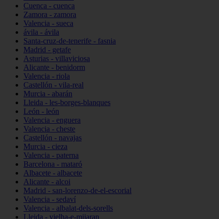
Cuenca - cuenca
Zamora - zamora
Valencia - sueca
ávila - ávila
Santa-cruz-de-tenerife - fasnia
Madrid - getafe
Asturias - villaviciosa
Alicante - benidorm
Valencia - riola
Castellón - vila-real
Murcia - abarán
Lleida - les-borges-blanques
León - león
Valencia - enguera
Valencia - cheste
Castellón - navajas
Murcia - cieza
Valencia - paterna
Barcelona - mataró
Albacete - albacete
Alicante - alcoi
Madrid - san-lorenzo-de-el-escorial
Valencia - sedaví
Valencia - albalat-dels-sorells
Lleida - vielha-e-mijaran