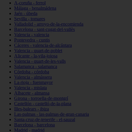
A-coruña - ferrol
Málaga - benalmádena
Jaén - úbeda
Sevilla - tomares
Valladolid - arroyo-de-la-encomienda
Barcelona - sant-cugat-del-vallès
Valencia - valencia
Pontevedra - cuntis
Cáceres - valencia-de-alcántara
Valencia - quart-de-poblet
Alicante - la-vila-joiosa
Valencia - quart-de-les-valls
Salamanca - salamanca
Córdoba - córdoba
Valencia - almàssera
La-rioja - fuenmayor
Valencia - mislata
Albacete - almansa
Girona - torroella-de-montgrí
Castellón - castelló-de-la-plana
Illes-balears - ibiza
Las-palmas - las-palmas-de-gran-canaria
Santa-cruz-de-tenerife - el-sauzal
Barcelona - barcelona
Madrid - madrid