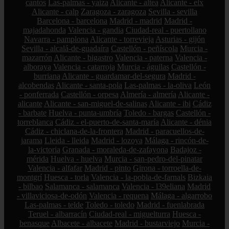
cantos
Las-palmas - yaiza
Alicante - altea
Alicante - elx
Alicante - calp
Zaragoza - zaragoza
Sevilla - sevilla
Barcelona - barcelona
Madrid - madrid
Madrid -
majadahonda
Valencia - gandia
Ciudad-real - puertollano
Navarra - pamplona
Alicante - torrevieja
Asturias - gijón
Sevilla - alcalá-de-guadaíra
Castellón - peñíscola
Murcia -
mazarrón
Alicante - bigastro
Valencia - paterna
Valencia -
alboraya
Valencia - catarroja
Murcia - águilas
Castellón -
burriana
Alicante - guardamar-del-segura
Madrid -
alcobendas
Alicante - santa-pola
Las-palmas - la-oliva
León
- ponferrada
Castellón - orpesa
Almería - almería
Alicante -
alicante
Alicante - san-miguel-de-salinas
Alicante - ibi
Cádiz
- barbate
Huelva - punta-umbría
Toledo - bargas
Castellón -
torreblanca
Cádiz - el-puerto-de-santa-maría
Alicante - dénia
Cádiz - chiclana-de-la-frontera
Madrid - paracuellos-de-
jarama
Lleida - lleida
Madrid - lozoya
Málaga - rincón-de-
la-victoria
Granada - moraleda-de-zafayona
Badajoz -
mérida
Huelva - huelva
Murcia - san-pedro-del-pinatar
Valencia - alfafar
Madrid - pinto
Girona - torroella-de-
montgrí
Huesca - torla
Valencia - la-pobla-de-farnals
Bizkaia
- bilbao
Salamanca - salamanca
Valencia - l39eliana
Madrid
- villaviciosa-de-odón
Valencia - requena
Málaga - algarrobo
Las-palmas - telde
Toledo - toledo
Madrid - fuenlabrada
Teruel - albarracín
Ciudad-real - miguelturra
Huesca -
benasque
Albacete - albacete
Madrid - bustarviejo
Murcia -