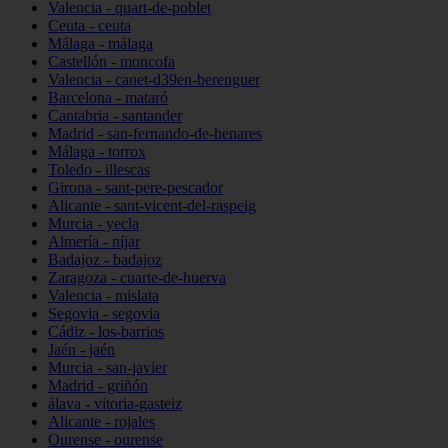
Valencia - quart-de-poblet
Ceuta - ceuta
Málaga - málaga
Castellón - moncofa
Valencia - canet-d39en-berenguer
Barcelona - mataró
Cantabria - santander
Madrid - san-fernando-de-henares
Málaga - torrox
Toledo - illescas
Girona - sant-pere-pescador
Alicante - sant-vicent-del-raspeig
Murcia - yecla
Almería - níjar
Badajoz - badajoz
Zaragoza - cuarte-de-huerva
Valencia - mislata
Segovia - segovia
Cádiz - los-barrios
Jaén - jaén
Murcia - san-javier
Madrid - griñón
álava - vitoria-gasteiz
Alicante - rojales
Ourense - ourense