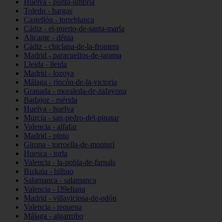
Huelva - punta-umbría
Toledo - bargas
Castellón - torreblanca
Cádiz - el-puerto-de-santa-maría
Alicante - dénia
Cádiz - chiclana-de-la-frontera
Madrid - paracuellos-de-jarama
Lleida - lleida
Madrid - lozoya
Málaga - rincón-de-la-victoria
Granada - moraleda-de-zafayona
Badajoz - mérida
Huelva - huelva
Murcia - san-pedro-del-pinatar
Valencia - alfafar
Madrid - pinto
Girona - torroella-de-montgrí
Huesca - torla
Valencia - la-pobla-de-farnals
Bizkaia - bilbao
Salamanca - salamanca
Valencia - l39eliana
Madrid - villaviciosa-de-odón
Valencia - requena
Málaga - algarrobo