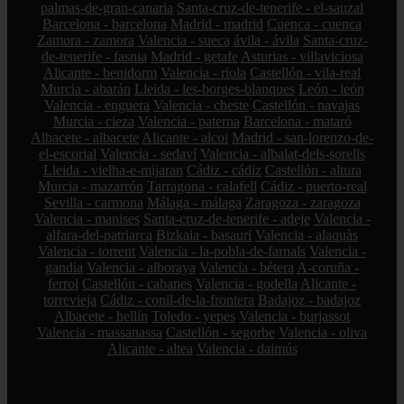
palmas-de-gran-canaria
Santa-cruz-de-tenerife - el-sauzal
Barcelona - barcelona
Madrid - madrid
Cuenca - cuenca
Zamora - zamora
Valencia - sueca
ávila - ávila
Santa-cruz-
de-tenerife - fasnia
Madrid - getafe
Asturias - villaviciosa
Alicante - benidorm
Valencia - riola
Castellón - vila-real
Murcia - abarán
Lleida - les-borges-blanques
León - león
Valencia - enguera
Valencia - cheste
Castellón - navajas
Murcia - cieza
Valencia - paterna
Barcelona - mataró
Albacete - albacete
Alicante - alcoi
Madrid - san-lorenzo-de-
el-escorial
Valencia - sedaví
Valencia - albalat-dels-sorells
Lleida - vielha-e-mijaran
Cádiz - cádiz
Castellón - altura
Murcia - mazarrón
Tarragona - calafell
Cádiz - puerto-real
Sevilla - carmona
Málaga - málaga
Zaragoza - zaragoza
Valencia - manises
Santa-cruz-de-tenerife - adeje
Valencia -
alfara-del-patriarca
Bizkaia - basauri
Valencia - alaquàs
Valencia - torrent
Valencia - la-pobla-de-farnals
Valencia -
gandia
Valencia - alboraya
Valencia - bétera
A-coruña -
ferrol
Castellón - cabanes
Valencia - godella
Alicante -
torrevieja
Cádiz - conil-de-la-frontera
Badajoz - badajoz
Albacete - hellín
Toledo - yepes
Valencia - burjassot
Valencia - massanassa
Castellón - segorbe
Valencia - oliva
Alicante - altea
Valencia - daimús