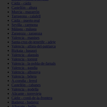
Cádiz - cádiz
Castellón - altura
Murcia - mazarrón
Tarragona - calafell
Cádiz - puerto-real
Sevilla - carmona
Málaga - málaga
Zaragoza - zaragoza
Valencia - manises
Santa-cruz-de-tenerife - adeje
Valencia - alfara-del-patriarca
Bizkaia - basauri
Valencia - alaquàs
Valencia - torrent
Valencia - la-pobla-de-farnals
Valencia - gandia
Valencia - alboraya
Valencia - bétera
A-coruña - ferrol
Castellón - cabanes
Valencia - godella
Alicante - torrevieja
Cádiz - conil-de-la-frontera
Badajoz - badajoz
Albacete - hellín