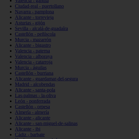
Valencia - gandia
Ciudad-real - puertollano
Navarra - pamplona
Alicante - torrevieja
Asturias - gijón
Sevilla - alcalá-de-guadaíra
Castellón - peñíscola
Murcia - mazarrón
Alicante - bigastro
Valencia - paterna
Valencia - alboraya
Valencia - catarroja
Murcia - águilas
Castellón - burriana
Alicante - guardamar-del-segura
Madrid - alcobendas
Alicante - santa-pola
Las-palmas - la-oliva
León - ponferrada
Castellón - orpesa
Almería - almería
Alicante - alicante
Alicante - san-miguel-de-salinas
Alicante - ibi
Cádiz - barbate