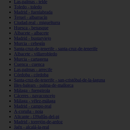
Las-palmas - telde
Toledo - toledo
Madrid - fuenlabrada
Teruel - albarracín
Ciudad-real - miguelturra
Huesca - benasque
Albacete - albacete
Madrid - bustarviejo
Murcia - cehegín
Santa-cruz-de-tenerife - santa-cruz-de-tenerife
Albacete - villarrobledo
Murcia - cartagena
Cuenca - cuenca
Las-palmas - arrecife
Córdoba - córdoba
Santa-cruz-de-tenerife - san-cristóbal-de-la-laguna
Illes-balears - palma-de-mallorca
Málaga - fuengirola
Cáceres - navaconcejo
Málaga - vélez-málaga
Madrid - campo-real
A-coruña - noia
Alicante - l39alfàs-del-pi
Madrid - torrejón-de-ardoz
Jaén - alcalá-la-real