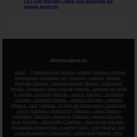
La Gran Muralla China, una maravilla del
mundo moderno
deceroadoce.es
Inicio
7 maravillas del mundo
category
destinos
eventos
monumentos
naturaleza
tag
Valencia - valencia
Málaga -
marbella
Almería - roquetas-de-mar
Madrid - valdemoro
Sevilla - bormujos
Santa-cruz-de-tenerife - santiago-del-teide
A-coruña - a-coruña
Murcia - murcia
Alicante - benidorm
Alicante - finestrat
Almería - mojácar
Alicante - orihuela
Huesca - jaca
Valencia - el-puig-de-santa-maría
Ciudad-real
- picón
Valencia - beniparrell
Valencia - chiva
Murcia -
calasparra
Valencia - burjassot
Valencia - sagunt
Alicante -
alcoi
Asturias - ribadesella
Castellón - benicàssim
Alicante -
el-campello
Pontevedra - o-grove
Cádiz - rota
Madrid - las-
rozas-de-madrid
Ciudad-real - ciudad-real
Madrid - tres-