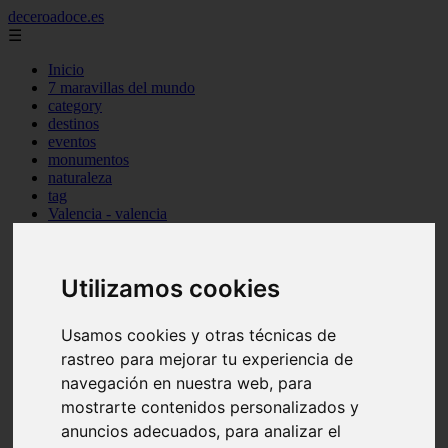
deceroadoce.es
☰
Inicio
7 maravillas del mundo
category
destinos
eventos
monumentos
naturaleza
tag
Valencia - valencia
Málaga - marbella
Almería - roquetas-de-mar
Madrid - valdemoro
Utilizamos cookies
Sevilla - bormujos
Santa-cruz-de-tenerife - santiago-del-teide
A-coruña - a-coruña
Usamos cookies y otras técnicas de
Murcia - murcia
rastreo para mejorar tu experiencia de
Alicante - benidorm
Alicante - finestrat
navegación en nuestra web, para
Almería - mojácar
mostrarte contenidos personalizados y
Alicante - orihuela
anuncios adecuados, para analizar el
Huesca - jaca
Valencia - el-puig-de-santa-maría