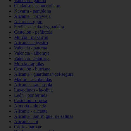
Valencia - gandia
Ciudad-real - puertollano
Navarra - pamplona
Alicante - torrevieja
Asturias - gijón
Sevilla - alcalá-de-guadaíra
Castellón - peñíscola
Murcia - mazarrón
Alicante - bigastro
Valencia - paterna
Valencia - alboraya
Valencia - catarroja
Murcia - águilas
Castellón - burriana
Alicante - guardamar-del-segura
Madrid - alcobendas
Alicante - santa-pola
Las-palmas - la-oliva
León - ponferrada
Castellón - orpesa
Almería - almería
Alicante - alicante
Alicante - san-miguel-de-salinas
Alicante - ibi
Cádiz - barbate