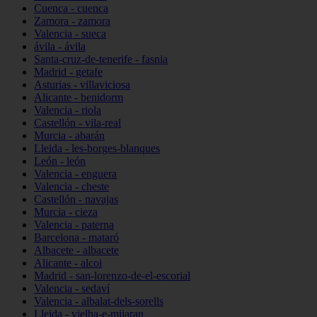
Cuenca - cuenca
Zamora - zamora
Valencia - sueca
ávila - ávila
Santa-cruz-de-tenerife - fasnia
Madrid - getafe
Asturias - villaviciosa
Alicante - benidorm
Valencia - riola
Castellón - vila-real
Murcia - abarán
Lleida - les-borges-blanques
León - león
Valencia - enguera
Valencia - cheste
Castellón - navajas
Murcia - cieza
Valencia - paterna
Barcelona - mataró
Albacete - albacete
Alicante - alcoi
Madrid - san-lorenzo-de-el-escorial
Valencia - sedaví
Valencia - albalat-dels-sorells
Lleida - vielha-e-mijaran