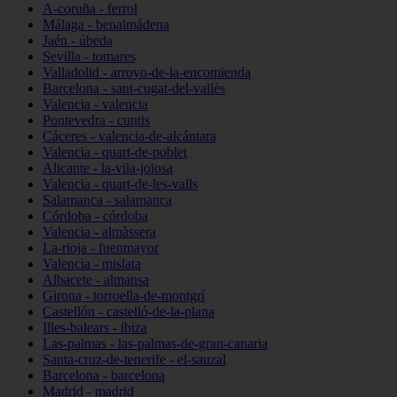
A-coruña - ferrol
Málaga - benalmádena
Jaén - úbeda
Sevilla - tomares
Valladolid - arroyo-de-la-encomienda
Barcelona - sant-cugat-del-vallès
Valencia - valencia
Pontevedra - cuntis
Cáceres - valencia-de-alcántara
Valencia - quart-de-poblet
Alicante - la-vila-joiosa
Valencia - quart-de-les-valls
Salamanca - salamanca
Córdoba - córdoba
Valencia - almàssera
La-rioja - fuenmayor
Valencia - mislata
Albacete - almansa
Girona - torroella-de-montgrí
Castellón - castelló-de-la-plana
Illes-balears - ibiza
Las-palmas - las-palmas-de-gran-canaria
Santa-cruz-de-tenerife - el-sauzal
Barcelona - barcelona
Madrid - madrid