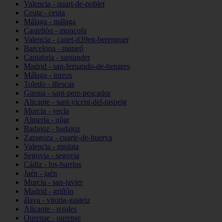
Valencia - quart-de-poblet
Ceuta - ceuta
Málaga - málaga
Castellón - moncofa
Valencia - canet-d39en-berenguer
Barcelona - mataró
Cantabria - santander
Madrid - san-fernando-de-henares
Málaga - torrox
Toledo - illescas
Girona - sant-pere-pescador
Alicante - sant-vicent-del-raspeig
Murcia - yecla
Almería - níjar
Badajoz - badajoz
Zaragoza - cuarte-de-huerva
Valencia - mislata
Segovia - segovia
Cádiz - los-barrios
Jaén - jaén
Murcia - san-javier
Madrid - griñón
álava - vitoria-gasteiz
Alicante - rojales
Ourense - ourense