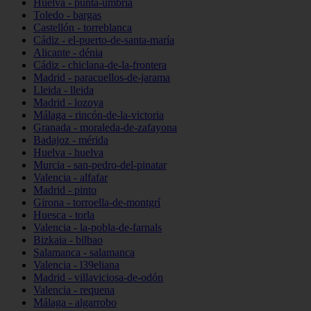
Huelva - punta-umbría
Toledo - bargas
Castellón - torreblanca
Cádiz - el-puerto-de-santa-maría
Alicante - dénia
Cádiz - chiclana-de-la-frontera
Madrid - paracuellos-de-jarama
Lleida - lleida
Madrid - lozoya
Málaga - rincón-de-la-victoria
Granada - moraleda-de-zafayona
Badajoz - mérida
Huelva - huelva
Murcia - san-pedro-del-pinatar
Valencia - alfafar
Madrid - pinto
Girona - torroella-de-montgrí
Huesca - torla
Valencia - la-pobla-de-farnals
Bizkaia - bilbao
Salamanca - salamanca
Valencia - l39eliana
Madrid - villaviciosa-de-odón
Valencia - requena
Málaga - algarrobo