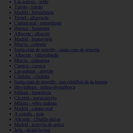
Las-palmas - telde
Toledo - toledo
Madrid - fuenlabrada
Teruel - albarracín
Ciudad-real - miguelturra
Huesca - benasque
Albacete - albacete
Madrid - bustarviejo
Murcia - cehegín
Santa-cruz-de-tenerife - santa-cruz-de-tenerife
Albacete - villarrobledo
Murcia - cartagena
Cuenca - cuenca
Las-palmas - arrecife
Córdoba - córdoba
Santa-cruz-de-tenerife - san-cristóbal-de-la-laguna
Illes-balears - palma-de-mallorca
Málaga - fuengirola
Cáceres - navaconcejo
Málaga - vélez-málaga
Madrid - campo-real
A-coruña - noia
Alicante - l39alfàs-del-pi
Madrid - torrejón-de-ardoz
Jaén - alcalá-la-real