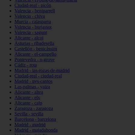
Ciudad-real - picón
Valencia - beniparrell
Valencia - chiva
Murcia - calasparra
Valencia - burjassot
Valencia - sagunt
Alicante - alcoi
Asturias - ribadesella
Castellón - benicàssim
Alicante - el-campello
Pontevedra - o-grove
Cádiz - rota
Madrid - las-rozas-de-madrid
Ciudad-real - ciudad-real
Madrid - tres-cantos
Las-palmas - yaiza
Alicante - altea
Alicante - elx
Alicante - calp
Zaragoza - zaragoza
Sevilla - sevilla
Barcelona - barcelona
Madrid - madrid
Madrid - majadahonda