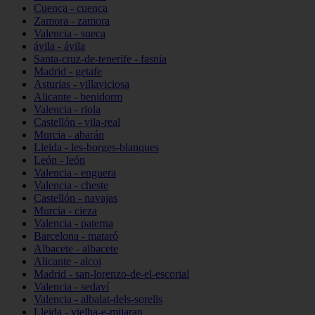
Cuenca - cuenca
Zamora - zamora
Valencia - sueca
ávila - ávila
Santa-cruz-de-tenerife - fasnia
Madrid - getafe
Asturias - villaviciosa
Alicante - benidorm
Valencia - riola
Castellón - vila-real
Murcia - abarán
Lleida - les-borges-blanques
León - león
Valencia - enguera
Valencia - cheste
Castellón - navajas
Murcia - cieza
Valencia - paterna
Barcelona - mataró
Albacete - albacete
Alicante - alcoi
Madrid - san-lorenzo-de-el-escorial
Valencia - sedaví
Valencia - albalat-dels-sorells
Lleida - vielha-e-mijaran