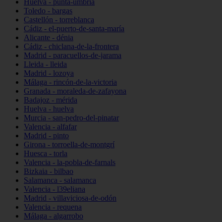
Huelva - punta-umbría
Toledo - bargas
Castellón - torreblanca
Cádiz - el-puerto-de-santa-maría
Alicante - dénia
Cádiz - chiclana-de-la-frontera
Madrid - paracuellos-de-jarama
Lleida - lleida
Madrid - lozoya
Málaga - rincón-de-la-victoria
Granada - moraleda-de-zafayona
Badajoz - mérida
Huelva - huelva
Murcia - san-pedro-del-pinatar
Valencia - alfafar
Madrid - pinto
Girona - torroella-de-montgrí
Huesca - torla
Valencia - la-pobla-de-farnals
Bizkaia - bilbao
Salamanca - salamanca
Valencia - l39eliana
Madrid - villaviciosa-de-odón
Valencia - requena
Málaga - algarrobo