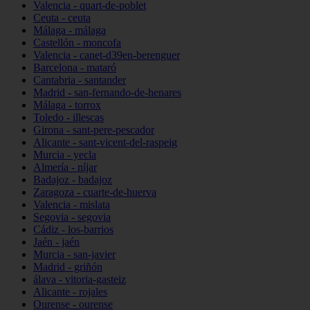
Valencia - quart-de-poblet
Ceuta - ceuta
Málaga - málaga
Castellón - moncofa
Valencia - canet-d39en-berenguer
Barcelona - mataró
Cantabria - santander
Madrid - san-fernando-de-henares
Málaga - torrox
Toledo - illescas
Girona - sant-pere-pescador
Alicante - sant-vicent-del-raspeig
Murcia - yecla
Almería - níjar
Badajoz - badajoz
Zaragoza - cuarte-de-huerva
Valencia - mislata
Segovia - segovia
Cádiz - los-barrios
Jaén - jaén
Murcia - san-javier
Madrid - griñón
álava - vitoria-gasteiz
Alicante - rojales
Ourense - ourense