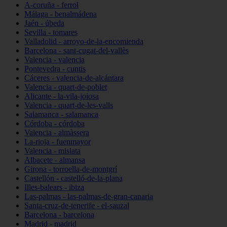
A-coruña - ferrol
Málaga - benalmádena
Jaén - úbeda
Sevilla - tomares
Valladolid - arroyo-de-la-encomienda
Barcelona - sant-cugat-del-vallès
Valencia - valencia
Pontevedra - cuntis
Cáceres - valencia-de-alcántara
Valencia - quart-de-poblet
Alicante - la-vila-joiosa
Valencia - quart-de-les-valls
Salamanca - salamanca
Córdoba - córdoba
Valencia - almàssera
La-rioja - fuenmayor
Valencia - mislata
Albacete - almansa
Girona - torroella-de-montgrí
Castellón - castelló-de-la-plana
Illes-balears - ibiza
Las-palmas - las-palmas-de-gran-canaria
Santa-cruz-de-tenerife - el-sauzal
Barcelona - barcelona
Madrid - madrid