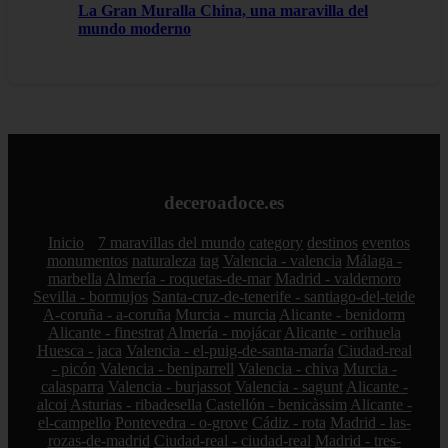
La Gran Muralla China, una maravilla del
mundo moderno
deceroadoce.es
Inicio
7 maravillas del mundo
category
destinos
eventos
monumentos
naturaleza
tag
Valencia - valencia
Málaga -
marbella
Almería - roquetas-de-mar
Madrid - valdemoro
Sevilla - bormujos
Santa-cruz-de-tenerife - santiago-del-teide
A-coruña - a-coruña
Murcia - murcia
Alicante - benidorm
Alicante - finestrat
Almería - mojácar
Alicante - orihuela
Huesca - jaca
Valencia - el-puig-de-santa-maría
Ciudad-real
- picón
Valencia - beniparrell
Valencia - chiva
Murcia -
calasparra
Valencia - burjassot
Valencia - sagunt
Alicante -
alcoi
Asturias - ribadesella
Castellón - benicàssim
Alicante -
el-campello
Pontevedra - o-grove
Cádiz - rota
Madrid - las-
rozas-de-madrid
Ciudad-real - ciudad-real
Madrid - tres-