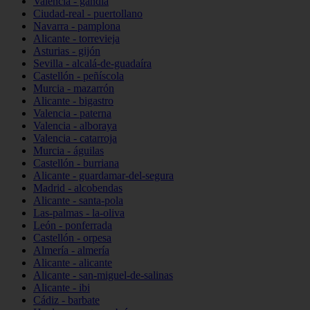
Valencia - gandia
Ciudad-real - puertollano
Navarra - pamplona
Alicante - torrevieja
Asturias - gijón
Sevilla - alcalá-de-guadaíra
Castellón - peñíscola
Murcia - mazarrón
Alicante - bigastro
Valencia - paterna
Valencia - alboraya
Valencia - catarroja
Murcia - águilas
Castellón - burriana
Alicante - guardamar-del-segura
Madrid - alcobendas
Alicante - santa-pola
Las-palmas - la-oliva
León - ponferrada
Castellón - orpesa
Almería - almería
Alicante - alicante
Alicante - san-miguel-de-salinas
Alicante - ibi
Cádiz - barbate