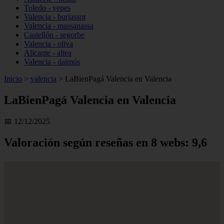
Toledo - yepes
Valencia - burjassot
Valencia - massanassa
Castellón - segorbe
Valencia - oliva
Alicante - altea
Valencia - daimús
Inicio
>
valencia
>
LaBienPagá Valencia en Valencia
LaBienPagá Valencia en Valencia
📅 12/12/2025
Valoración según reseñas en 8 webs: 9,6