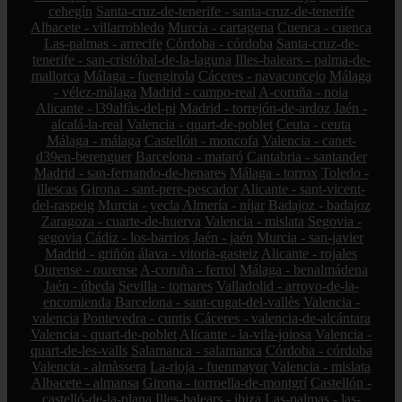
cehegín
Santa-cruz-de-tenerife - santa-cruz-de-tenerife
Albacete - villarrobledo
Murcia - cartagena
Cuenca - cuenca
Las-palmas - arrecife
Córdoba - córdoba
Santa-cruz-de-
tenerife - san-cristóbal-de-la-laguna
Illes-balears - palma-de-
mallorca
Málaga - fuengirola
Cáceres - navaconcejo
Málaga
- vélez-málaga
Madrid - campo-real
A-coruña - noia
Alicante - l39alfàs-del-pi
Madrid - torrejón-de-ardoz
Jaén -
alcalá-la-real
Valencia - quart-de-poblet
Ceuta - ceuta
Málaga - málaga
Castellón - moncofa
Valencia - canet-
d39en-berenguer
Barcelona - mataró
Cantabria - santander
Madrid - san-fernando-de-henares
Málaga - torrox
Toledo -
illescas
Girona - sant-pere-pescador
Alicante - sant-vicent-
del-raspeig
Murcia - yecla
Almería - níjar
Badajoz - badajoz
Zaragoza - cuarte-de-huerva
Valencia - mislata
Segovia -
segovia
Cádiz - los-barrios
Jaén - jaén
Murcia - san-javier
Madrid - griñón
álava - vitoria-gasteiz
Alicante - rojales
Ourense - ourense
A-coruña - ferrol
Málaga - benalmádena
Jaén - úbeda
Sevilla - tomares
Valladolid - arroyo-de-la-
encomienda
Barcelona - sant-cugat-del-vallès
Valencia -
valencia
Pontevedra - cuntis
Cáceres - valencia-de-alcántara
Valencia - quart-de-poblet
Alicante - la-vila-joiosa
Valencia -
quart-de-les-valls
Salamanca - salamanca
Córdoba - córdoba
Valencia - almàssera
La-rioja - fuenmayor
Valencia - mislata
Albacete - almansa
Girona - torroella-de-montgrí
Castellón -
castelló-de-la-plana
Illes-balears - ibiza
Las-palmas - las-