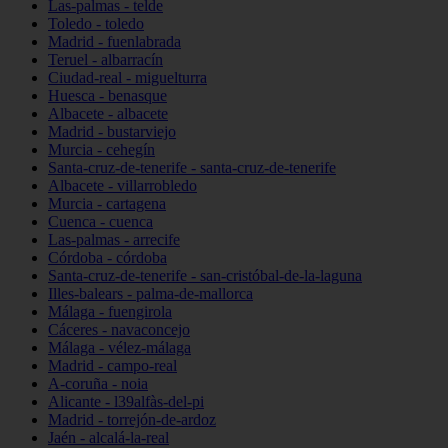
Las-palmas - telde
Toledo - toledo
Madrid - fuenlabrada
Teruel - albarracín
Ciudad-real - miguelturra
Huesca - benasque
Albacete - albacete
Madrid - bustarviejo
Murcia - cehegín
Santa-cruz-de-tenerife - santa-cruz-de-tenerife
Albacete - villarrobledo
Murcia - cartagena
Cuenca - cuenca
Las-palmas - arrecife
Córdoba - córdoba
Santa-cruz-de-tenerife - san-cristóbal-de-la-laguna
Illes-balears - palma-de-mallorca
Málaga - fuengirola
Cáceres - navaconcejo
Málaga - vélez-málaga
Madrid - campo-real
A-coruña - noia
Alicante - l39alfàs-del-pi
Madrid - torrejón-de-ardoz
Jaén - alcalá-la-real