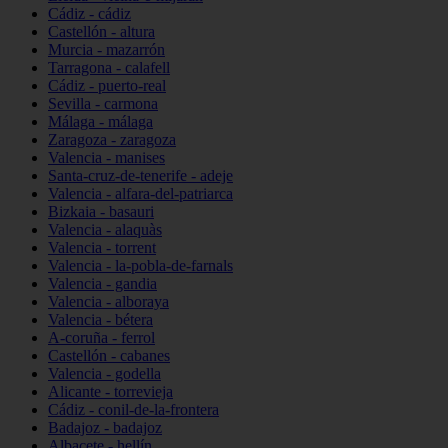
Cádiz - cádiz
Castellón - altura
Murcia - mazarrón
Tarragona - calafell
Cádiz - puerto-real
Sevilla - carmona
Málaga - málaga
Zaragoza - zaragoza
Valencia - manises
Santa-cruz-de-tenerife - adeje
Valencia - alfara-del-patriarca
Bizkaia - basauri
Valencia - alaquàs
Valencia - torrent
Valencia - la-pobla-de-farnals
Valencia - gandia
Valencia - alboraya
Valencia - bétera
A-coruña - ferrol
Castellón - cabanes
Valencia - godella
Alicante - torrevieja
Cádiz - conil-de-la-frontera
Badajoz - badajoz
Albacete - hellín