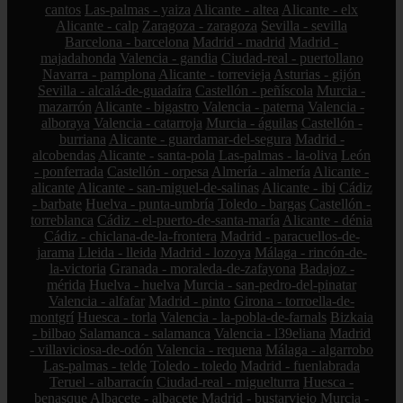
cantos
Las-palmas - yaiza
Alicante - altea
Alicante - elx
Alicante - calp
Zaragoza - zaragoza
Sevilla - sevilla
Barcelona - barcelona
Madrid - madrid
Madrid -
majadahonda
Valencia - gandia
Ciudad-real - puertollano
Navarra - pamplona
Alicante - torrevieja
Asturias - gijón
Sevilla - alcalá-de-guadaíra
Castellón - peñíscola
Murcia -
mazarrón
Alicante - bigastro
Valencia - paterna
Valencia -
alboraya
Valencia - catarroja
Murcia - águilas
Castellón -
burriana
Alicante - guardamar-del-segura
Madrid -
alcobendas
Alicante - santa-pola
Las-palmas - la-oliva
León
- ponferrada
Castellón - orpesa
Almería - almería
Alicante -
alicante
Alicante - san-miguel-de-salinas
Alicante - ibi
Cádiz
- barbate
Huelva - punta-umbría
Toledo - bargas
Castellón -
torreblanca
Cádiz - el-puerto-de-santa-maría
Alicante - dénia
Cádiz - chiclana-de-la-frontera
Madrid - paracuellos-de-
jarama
Lleida - lleida
Madrid - lozoya
Málaga - rincón-de-
la-victoria
Granada - moraleda-de-zafayona
Badajoz -
mérida
Huelva - huelva
Murcia - san-pedro-del-pinatar
Valencia - alfafar
Madrid - pinto
Girona - torroella-de-
montgrí
Huesca - torla
Valencia - la-pobla-de-farnals
Bizkaia
- bilbao
Salamanca - salamanca
Valencia - l39eliana
Madrid
- villaviciosa-de-odón
Valencia - requena
Málaga - algarrobo
Las-palmas - telde
Toledo - toledo
Madrid - fuenlabrada
Teruel - albarracín
Ciudad-real - miguelturra
Huesca -
benasque
Albacete - albacete
Madrid - bustarviejo
Murcia -