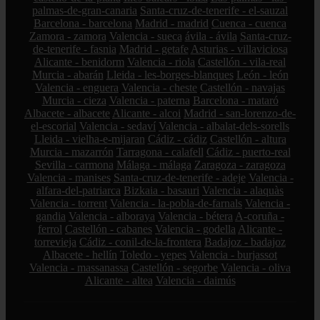
palmas-de-gran-canaria
Santa-cruz-de-tenerife - el-sauzal
Barcelona - barcelona
Madrid - madrid
Cuenca - cuenca
Zamora - zamora
Valencia - sueca
ávila - ávila
Santa-cruz-
de-tenerife - fasnia
Madrid - getafe
Asturias - villaviciosa
Alicante - benidorm
Valencia - riola
Castellón - vila-real
Murcia - abarán
Lleida - les-borges-blanques
León - león
Valencia - enguera
Valencia - cheste
Castellón - navajas
Murcia - cieza
Valencia - paterna
Barcelona - mataró
Albacete - albacete
Alicante - alcoi
Madrid - san-lorenzo-de-
el-escorial
Valencia - sedaví
Valencia - albalat-dels-sorells
Lleida - vielha-e-mijaran
Cádiz - cádiz
Castellón - altura
Murcia - mazarrón
Tarragona - calafell
Cádiz - puerto-real
Sevilla - carmona
Málaga - málaga
Zaragoza - zaragoza
Valencia - manises
Santa-cruz-de-tenerife - adeje
Valencia -
alfara-del-patriarca
Bizkaia - basauri
Valencia - alaquàs
Valencia - torrent
Valencia - la-pobla-de-farnals
Valencia -
gandia
Valencia - alboraya
Valencia - bétera
A-coruña -
ferrol
Castellón - cabanes
Valencia - godella
Alicante -
torrevieja
Cádiz - conil-de-la-frontera
Badajoz - badajoz
Albacete - hellín
Toledo - yepes
Valencia - burjassot
Valencia - massanassa
Castellón - segorbe
Valencia - oliva
Alicante - altea
Valencia - daimús