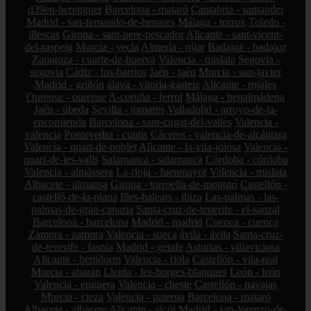
d39en-berenguer
Barcelona - mataró
Cantabria - santander
Madrid - san-fernando-de-henares
Málaga - torrox
Toledo -
illescas
Girona - sant-pere-pescador
Alicante - sant-vicent-
del-raspeig
Murcia - yecla
Almería - níjar
Badajoz - badajoz
Zaragoza - cuarte-de-huerva
Valencia - mislata
Segovia -
segovia
Cádiz - los-barrios
Jaén - jaén
Murcia - san-javier
Madrid - griñón
álava - vitoria-gasteiz
Alicante - rojales
Ourense - ourense
A-coruña - ferrol
Málaga - benalmádena
Jaén - úbeda
Sevilla - tomares
Valladolid - arroyo-de-la-
encomienda
Barcelona - sant-cugat-del-vallès
Valencia -
valencia
Pontevedra - cuntis
Cáceres - valencia-de-alcántara
Valencia - quart-de-poblet
Alicante - la-vila-joiosa
Valencia -
quart-de-les-valls
Salamanca - salamanca
Córdoba - córdoba
Valencia - almàssera
La-rioja - fuenmayor
Valencia - mislata
Albacete - almansa
Girona - torroella-de-montgrí
Castellón -
castelló-de-la-plana
Illes-balears - ibiza
Las-palmas - las-
palmas-de-gran-canaria
Santa-cruz-de-tenerife - el-sauzal
Barcelona - barcelona
Madrid - madrid
Cuenca - cuenca
Zamora - zamora
Valencia - sueca
ávila - ávila
Santa-cruz-
de-tenerife - fasnia
Madrid - getafe
Asturias - villaviciosa
Alicante - benidorm
Valencia - riola
Castellón - vila-real
Murcia - abarán
Lleida - les-borges-blanques
León - león
Valencia - enguera
Valencia - cheste
Castellón - navajas
Murcia - cieza
Valencia - paterna
Barcelona - mataró
Albacete - albacete
Alicante - alcoi
Madrid - san-lorenzo-de-