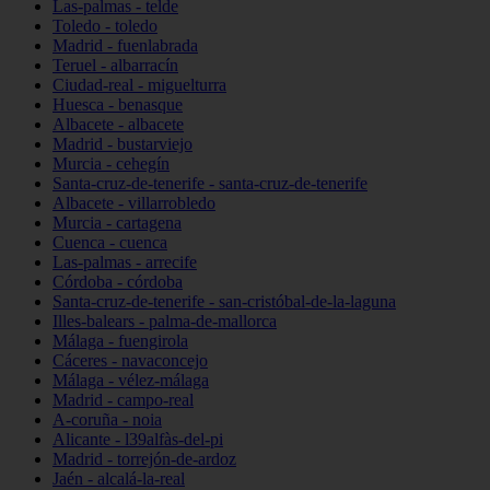
Las-palmas - telde
Toledo - toledo
Madrid - fuenlabrada
Teruel - albarracín
Ciudad-real - miguelturra
Huesca - benasque
Albacete - albacete
Madrid - bustarviejo
Murcia - cehegín
Santa-cruz-de-tenerife - santa-cruz-de-tenerife
Albacete - villarrobledo
Murcia - cartagena
Cuenca - cuenca
Las-palmas - arrecife
Córdoba - córdoba
Santa-cruz-de-tenerife - san-cristóbal-de-la-laguna
Illes-balears - palma-de-mallorca
Málaga - fuengirola
Cáceres - navaconcejo
Málaga - vélez-málaga
Madrid - campo-real
A-coruña - noia
Alicante - l39alfàs-del-pi
Madrid - torrejón-de-ardoz
Jaén - alcalá-la-real