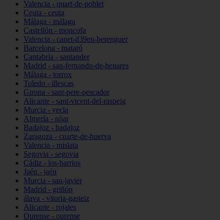
Valencia - quart-de-poblet
Ceuta - ceuta
Málaga - málaga
Castellón - moncofa
Valencia - canet-d39en-berenguer
Barcelona - mataró
Cantabria - santander
Madrid - san-fernando-de-henares
Málaga - torrox
Toledo - illescas
Girona - sant-pere-pescador
Alicante - sant-vicent-del-raspeig
Murcia - yecla
Almería - níjar
Badajoz - badajoz
Zaragoza - cuarte-de-huerva
Valencia - mislata
Segovia - segovia
Cádiz - los-barrios
Jaén - jaén
Murcia - san-javier
Madrid - griñón
álava - vitoria-gasteiz
Alicante - rojales
Ourense - ourense