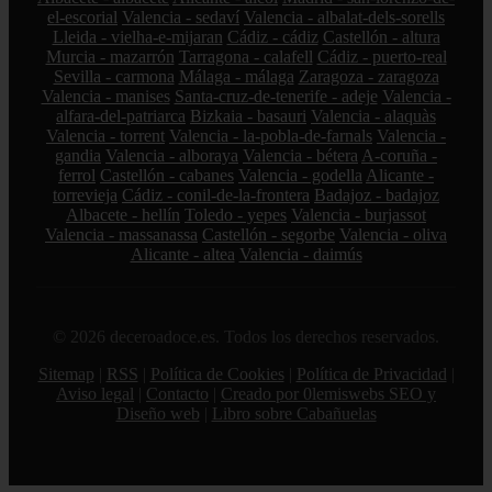
el-escorial
Valencia - sedaví
Valencia - albalat-dels-sorells
Lleida - vielha-e-mijaran
Cádiz - cádiz
Castellón - altura
Murcia - mazarrón
Tarragona - calafell
Cádiz - puerto-real
Sevilla - carmona
Málaga - málaga
Zaragoza - zaragoza
Valencia - manises
Santa-cruz-de-tenerife - adeje
Valencia -
alfara-del-patriarca
Bizkaia - basauri
Valencia - alaquàs
Valencia - torrent
Valencia - la-pobla-de-farnals
Valencia -
gandia
Valencia - alboraya
Valencia - bétera
A-coruña -
ferrol
Castellón - cabanes
Valencia - godella
Alicante -
torrevieja
Cádiz - conil-de-la-frontera
Badajoz - badajoz
Albacete - hellín
Toledo - yepes
Valencia - burjassot
Valencia - massanassa
Castellón - segorbe
Valencia - oliva
Alicante - altea
Valencia - daimús
© 2026 deceroadoce.es. Todos los derechos reservados.
Sitemap
|
RSS
|
Política de Cookies
|
Política de Privacidad
|
Aviso legal
|
Contacto
|
Creado por 0lemiswebs SEO y
Diseño web
|
Libro sobre Cabañuelas