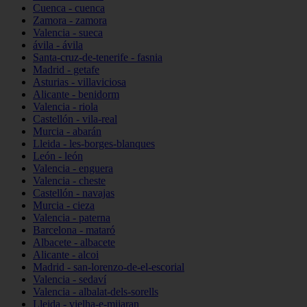
Cuenca - cuenca
Zamora - zamora
Valencia - sueca
ávila - ávila
Santa-cruz-de-tenerife - fasnia
Madrid - getafe
Asturias - villaviciosa
Alicante - benidorm
Valencia - riola
Castellón - vila-real
Murcia - abarán
Lleida - les-borges-blanques
León - león
Valencia - enguera
Valencia - cheste
Castellón - navajas
Murcia - cieza
Valencia - paterna
Barcelona - mataró
Albacete - albacete
Alicante - alcoi
Madrid - san-lorenzo-de-el-escorial
Valencia - sedaví
Valencia - albalat-dels-sorells
Lleida - vielha-e-mijaran