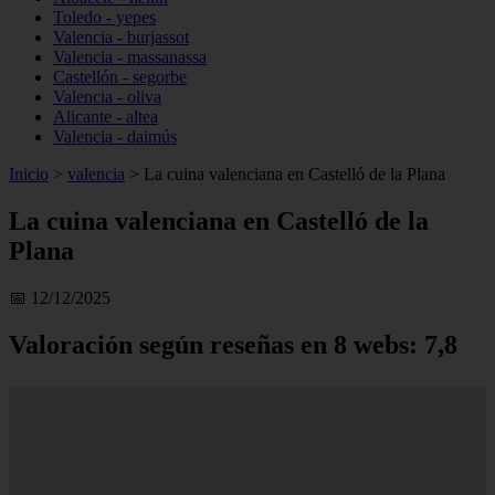
Toledo - yepes
Valencia - burjassot
Valencia - massanassa
Castellón - segorbe
Valencia - oliva
Alicante - altea
Valencia - daimús
Inicio
>
valencia
>
La cuina valenciana en Castelló de la Plana
La cuina valenciana en Castelló de la
Plana
📅 12/12/2025
Valoración según reseñas en 8 webs: 7,8