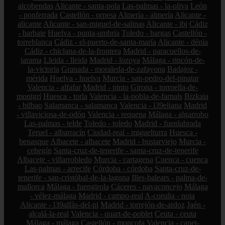
alcobendas
Alicante - santa-pola
Las-palmas - la-oliva
León
- ponferrada
Castellón - orpesa
Almería - almería
Alicante -
alicante
Alicante - san-miguel-de-salinas
Alicante - ibi
Cádiz
- barbate
Huelva - punta-umbría
Toledo - bargas
Castellón -
torreblanca
Cádiz - el-puerto-de-santa-maría
Alicante - dénia
Cádiz - chiclana-de-la-frontera
Madrid - paracuellos-de-
jarama
Lleida - lleida
Madrid - lozoya
Málaga - rincón-de-
la-victoria
Granada - moraleda-de-zafayona
Badajoz -
mérida
Huelva - huelva
Murcia - san-pedro-del-pinatar
Valencia - alfafar
Madrid - pinto
Girona - torroella-de-
montgrí
Huesca - torla
Valencia - la-pobla-de-farnals
Bizkaia
- bilbao
Salamanca - salamanca
Valencia - l39eliana
Madrid
- villaviciosa-de-odón
Valencia - requena
Málaga - algarrobo
Las-palmas - telde
Toledo - toledo
Madrid - fuenlabrada
Teruel - albarracín
Ciudad-real - miguelturra
Huesca -
benasque
Albacete - albacete
Madrid - bustarviejo
Murcia -
cehegín
Santa-cruz-de-tenerife - santa-cruz-de-tenerife
Albacete - villarrobledo
Murcia - cartagena
Cuenca - cuenca
Las-palmas - arrecife
Córdoba - córdoba
Santa-cruz-de-
tenerife - san-cristóbal-de-la-laguna
Illes-balears - palma-de-
mallorca
Málaga - fuengirola
Cáceres - navaconcejo
Málaga
- vélez-málaga
Madrid - campo-real
A-coruña - noia
Alicante - l39alfàs-del-pi
Madrid - torrejón-de-ardoz
Jaén -
alcalá-la-real
Valencia - quart-de-poblet
Ceuta - ceuta
Málaga - málaga
Castellón - moncofa
Valencia - canet-