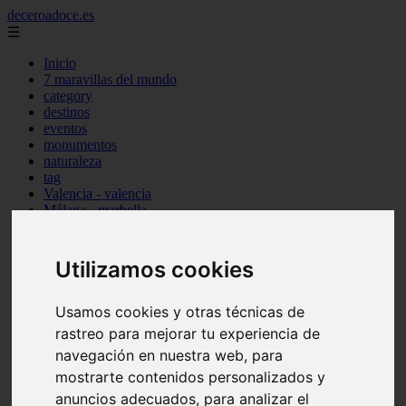
deceroadoce.es
☰
Inicio
7 maravillas del mundo
category
destinos
eventos
monumentos
naturaleza
tag
Valencia - valencia
Málaga - marbella
Almería - roquetas-de-mar
Madrid - valdemoro
Sevilla - bormujos
Utilizamos cookies
Santa-cruz-de-tenerife - santiago-del-teide
A-coruña - a-coruña
Murcia - murcia
Usamos cookies y otras técnicas de
Alicante - benidorm
rastreo para mejorar tu experiencia de
Alicante - finestrat
navegación en nuestra web, para
Almería - mojácar
Alicante - orihuela
mostrarte contenidos personalizados y
Huesca - jaca
anuncios adecuados, para analizar el
Valencia - el-puig-de-santa-maría