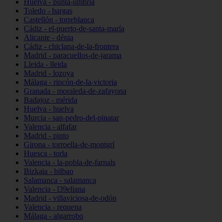
Huelva - punta-umbría
Toledo - bargas
Castellón - torreblanca
Cádiz - el-puerto-de-santa-maría
Alicante - dénia
Cádiz - chiclana-de-la-frontera
Madrid - paracuellos-de-jarama
Lleida - lleida
Madrid - lozoya
Málaga - rincón-de-la-victoria
Granada - moraleda-de-zafayona
Badajoz - mérida
Huelva - huelva
Murcia - san-pedro-del-pinatar
Valencia - alfafar
Madrid - pinto
Girona - torroella-de-montgrí
Huesca - torla
Valencia - la-pobla-de-farnals
Bizkaia - bilbao
Salamanca - salamanca
Valencia - l39eliana
Madrid - villaviciosa-de-odón
Valencia - requena
Málaga - algarrobo