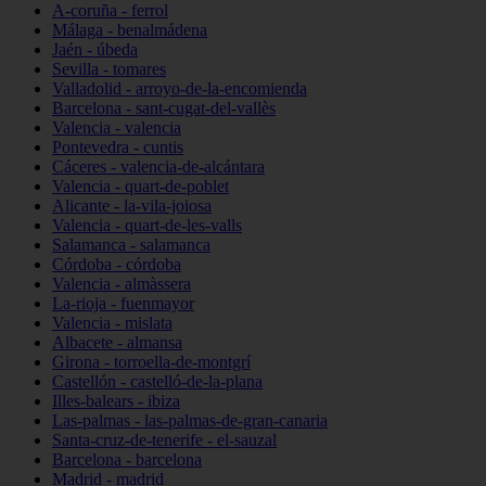
A-coruña - ferrol
Málaga - benalmádena
Jaén - úbeda
Sevilla - tomares
Valladolid - arroyo-de-la-encomienda
Barcelona - sant-cugat-del-vallès
Valencia - valencia
Pontevedra - cuntis
Cáceres - valencia-de-alcántara
Valencia - quart-de-poblet
Alicante - la-vila-joiosa
Valencia - quart-de-les-valls
Salamanca - salamanca
Córdoba - córdoba
Valencia - almàssera
La-rioja - fuenmayor
Valencia - mislata
Albacete - almansa
Girona - torroella-de-montgrí
Castellón - castelló-de-la-plana
Illes-balears - ibiza
Las-palmas - las-palmas-de-gran-canaria
Santa-cruz-de-tenerife - el-sauzal
Barcelona - barcelona
Madrid - madrid