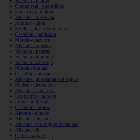
Valencia - gandia
Ciudad-real - puertollano
Navarra - pamplona
Alicante - torrevieja
Asturias - gijón
Sevilla - alcalá-de-guadaíra
Castellón - peñíscola
Murcia - mazarrón
Alicante - bigastro
Valencia - paterna
Valencia - alboraya
Valencia - catarroja
Murcia - águilas
Castellón - burriana
Alicante - guardamar-del-segura
Madrid - alcobendas
Alicante - santa-pola
Las-palmas - la-oliva
León - ponferrada
Castellón - orpesa
Almería - almería
Alicante - alicante
Alicante - san-miguel-de-salinas
Alicante - ibi
Cádiz - barbate