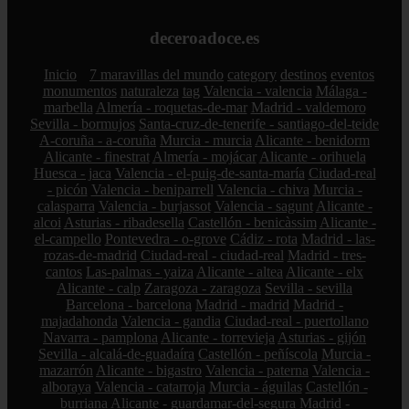
deceroadoce.es
Inicio
7 maravillas del mundo
category
destinos
eventos
monumentos
naturaleza
tag
Valencia - valencia
Málaga -
marbella
Almería - roquetas-de-mar
Madrid - valdemoro
Sevilla - bormujos
Santa-cruz-de-tenerife - santiago-del-teide
A-coruña - a-coruña
Murcia - murcia
Alicante - benidorm
Alicante - finestrat
Almería - mojácar
Alicante - orihuela
Huesca - jaca
Valencia - el-puig-de-santa-maría
Ciudad-real
- picón
Valencia - beniparrell
Valencia - chiva
Murcia -
calasparra
Valencia - burjassot
Valencia - sagunt
Alicante -
alcoi
Asturias - ribadesella
Castellón - benicàssim
Alicante -
el-campello
Pontevedra - o-grove
Cádiz - rota
Madrid - las-
rozas-de-madrid
Ciudad-real - ciudad-real
Madrid - tres-
cantos
Las-palmas - yaiza
Alicante - altea
Alicante - elx
Alicante - calp
Zaragoza - zaragoza
Sevilla - sevilla
Barcelona - barcelona
Madrid - madrid
Madrid -
majadahonda
Valencia - gandia
Ciudad-real - puertollano
Navarra - pamplona
Alicante - torrevieja
Asturias - gijón
Sevilla - alcalá-de-guadaíra
Castellón - peñíscola
Murcia -
mazarrón
Alicante - bigastro
Valencia - paterna
Valencia -
alboraya
Valencia - catarroja
Murcia - águilas
Castellón -
burriana
Alicante - guardamar-del-segura
Madrid -