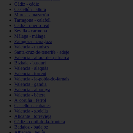
Cádiz - cádiz
Castellón - altura
Murcia - mazarrón
Tarragona - calafell
Cádiz - puerto-real
Sevilla - carmona
Málaga - málaga
Zaragoza - zaragoza
Valencia - manises
Santa-cruz-de-tenerife - adeje
Valencia - alfara-del-patriarca
Bizkaia - basauri
Valencia - alaquàs
Valencia - torrent
Valencia - la-pobla-de-farnals
Valencia - gandia
Valencia - alboraya
Valencia - bétera
A-coruña - ferrol
Castellón - cabanes
Valencia - godella
Alicante - torrevieja
Cádiz - conil-de-la-frontera
Badajoz - badajoz
Albacete - hellín