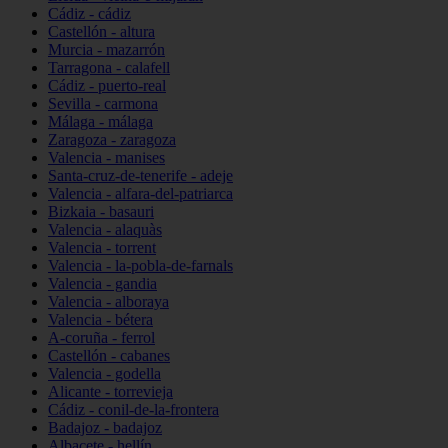
Cádiz - cádiz
Castellón - altura
Murcia - mazarrón
Tarragona - calafell
Cádiz - puerto-real
Sevilla - carmona
Málaga - málaga
Zaragoza - zaragoza
Valencia - manises
Santa-cruz-de-tenerife - adeje
Valencia - alfara-del-patriarca
Bizkaia - basauri
Valencia - alaquàs
Valencia - torrent
Valencia - la-pobla-de-farnals
Valencia - gandia
Valencia - alboraya
Valencia - bétera
A-coruña - ferrol
Castellón - cabanes
Valencia - godella
Alicante - torrevieja
Cádiz - conil-de-la-frontera
Badajoz - badajoz
Albacete - hellín