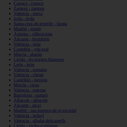
Cuenca - cuenca
Zamora - zamora
Valencia - sueca
ávila - ávila
Santa-cruz-de-tenerife - fasnia
Madrid - getafe
Asturias - villaviciosa
Alicante - benidorm
Valencia - riola
Castellón - vila-real
Murcia - abarán
Lleida - les-borges-blanques
León - león
Valencia - enguera
Valencia - cheste
Castellón - navajas
Murcia - cieza
Valencia - paterna
Barcelona - mataró
Albacete - albacete
Alicante - alcoi
Madrid - san-lorenzo-de-el-escorial
Valencia - sedaví
Valencia - albalat-dels-sorells
Lleida - vielha-e-mijaran