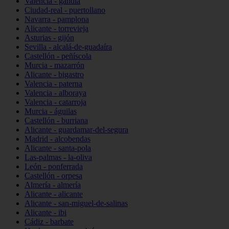
Valencia - gandia
Ciudad-real - puertollano
Navarra - pamplona
Alicante - torrevieja
Asturias - gijón
Sevilla - alcalá-de-guadaíra
Castellón - peñíscola
Murcia - mazarrón
Alicante - bigastro
Valencia - paterna
Valencia - alboraya
Valencia - catarroja
Murcia - águilas
Castellón - burriana
Alicante - guardamar-del-segura
Madrid - alcobendas
Alicante - santa-pola
Las-palmas - la-oliva
León - ponferrada
Castellón - orpesa
Almería - almería
Alicante - alicante
Alicante - san-miguel-de-salinas
Alicante - ibi
Cádiz - barbate