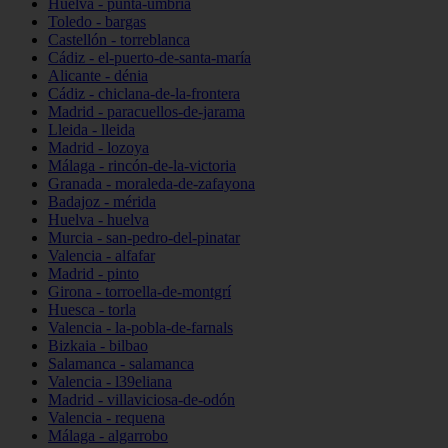
Huelva - punta-umbría
Toledo - bargas
Castellón - torreblanca
Cádiz - el-puerto-de-santa-maría
Alicante - dénia
Cádiz - chiclana-de-la-frontera
Madrid - paracuellos-de-jarama
Lleida - lleida
Madrid - lozoya
Málaga - rincón-de-la-victoria
Granada - moraleda-de-zafayona
Badajoz - mérida
Huelva - huelva
Murcia - san-pedro-del-pinatar
Valencia - alfafar
Madrid - pinto
Girona - torroella-de-montgrí
Huesca - torla
Valencia - la-pobla-de-farnals
Bizkaia - bilbao
Salamanca - salamanca
Valencia - l39eliana
Madrid - villaviciosa-de-odón
Valencia - requena
Málaga - algarrobo