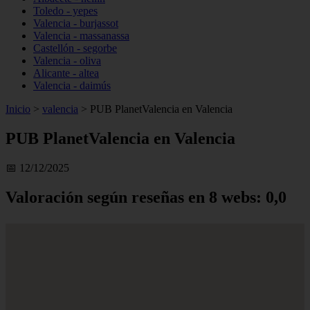
Toledo - yepes
Valencia - burjassot
Valencia - massanassa
Castellón - segorbe
Valencia - oliva
Alicante - altea
Valencia - daimús
Inicio
>
valencia
>
PUB PlanetValencia en Valencia
PUB PlanetValencia en Valencia
📅 12/12/2025
Valoración según reseñas en 8 webs: 0,0