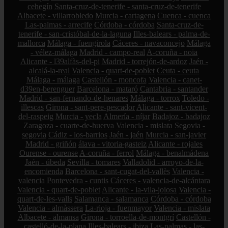
cehegín
Santa-cruz-de-tenerife - santa-cruz-de-tenerife
Albacete - villarrobledo
Murcia - cartagena
Cuenca - cuenca
Las-palmas - arrecife
Córdoba - córdoba
Santa-cruz-de-
tenerife - san-cristóbal-de-la-laguna
Illes-balears - palma-de-
mallorca
Málaga - fuengirola
Cáceres - navaconcejo
Málaga
- vélez-málaga
Madrid - campo-real
A-coruña - noia
Alicante - l39alfàs-del-pi
Madrid - torrejón-de-ardoz
Jaén -
alcalá-la-real
Valencia - quart-de-poblet
Ceuta - ceuta
Málaga - málaga
Castellón - moncofa
Valencia - canet-
d39en-berenguer
Barcelona - mataró
Cantabria - santander
Madrid - san-fernando-de-henares
Málaga - torrox
Toledo -
illescas
Girona - sant-pere-pescador
Alicante - sant-vicent-
del-raspeig
Murcia - yecla
Almería - níjar
Badajoz - badajoz
Zaragoza - cuarte-de-huerva
Valencia - mislata
Segovia -
segovia
Cádiz - los-barrios
Jaén - jaén
Murcia - san-javier
Madrid - griñón
álava - vitoria-gasteiz
Alicante - rojales
Ourense - ourense
A-coruña - ferrol
Málaga - benalmádena
Jaén - úbeda
Sevilla - tomares
Valladolid - arroyo-de-la-
encomienda
Barcelona - sant-cugat-del-vallès
Valencia -
valencia
Pontevedra - cuntis
Cáceres - valencia-de-alcántara
Valencia - quart-de-poblet
Alicante - la-vila-joiosa
Valencia -
quart-de-les-valls
Salamanca - salamanca
Córdoba - córdoba
Valencia - almàssera
La-rioja - fuenmayor
Valencia - mislata
Albacete - almansa
Girona - torroella-de-montgrí
Castellón -
castelló-de-la-plana
Illes-balears - ibiza
Las-palmas - las-