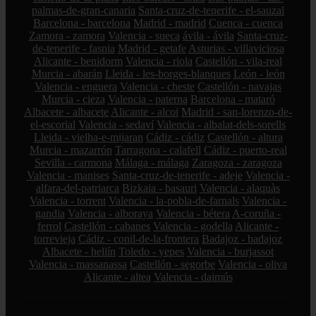
palmas-de-gran-canaria
Santa-cruz-de-tenerife - el-sauzal
Barcelona - barcelona
Madrid - madrid
Cuenca - cuenca
Zamora - zamora
Valencia - sueca
ávila - ávila
Santa-cruz-
de-tenerife - fasnia
Madrid - getafe
Asturias - villaviciosa
Alicante - benidorm
Valencia - riola
Castellón - vila-real
Murcia - abarán
Lleida - les-borges-blanques
León - león
Valencia - enguera
Valencia - cheste
Castellón - navajas
Murcia - cieza
Valencia - paterna
Barcelona - mataró
Albacete - albacete
Alicante - alcoi
Madrid - san-lorenzo-de-
el-escorial
Valencia - sedaví
Valencia - albalat-dels-sorells
Lleida - vielha-e-mijaran
Cádiz - cádiz
Castellón - altura
Murcia - mazarrón
Tarragona - calafell
Cádiz - puerto-real
Sevilla - carmona
Málaga - málaga
Zaragoza - zaragoza
Valencia - manises
Santa-cruz-de-tenerife - adeje
Valencia -
alfara-del-patriarca
Bizkaia - basauri
Valencia - alaquàs
Valencia - torrent
Valencia - la-pobla-de-farnals
Valencia -
gandia
Valencia - alboraya
Valencia - bétera
A-coruña -
ferrol
Castellón - cabanes
Valencia - godella
Alicante -
torrevieja
Cádiz - conil-de-la-frontera
Badajoz - badajoz
Albacete - hellín
Toledo - yepes
Valencia - burjassot
Valencia - massanassa
Castellón - segorbe
Valencia - oliva
Alicante - altea
Valencia - daimús