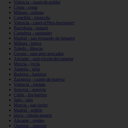
Valencia - quart-de-poblet
Ceuta - ceuta
Málaga - málaga
Castellón - moncofa
Valencia - canet-d39en-berenguer
Barcelona - mataró
Cantabria - santander
Madrid - san-fernando-de-henares
Málaga - torrox
Toledo - illescas
Girona - sant-pere-pescador
Alicante - sant-vicent-del-raspeig
Murcia - yecla
Almería - níjar
Badajoz - badajoz
Zaragoza - cuarte-de-huerva
Valencia - mislata
Segovia - segovia
Cádiz - los-barrios
Jaén - jaén
Murcia - san-javier
Madrid - griñón
álava - vitoria-gasteiz
Alicante - rojales
Ourense - ourense