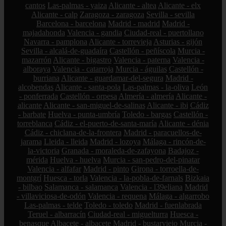
cantos
Las-palmas - yaiza
Alicante - altea
Alicante - elx
Alicante - calp
Zaragoza - zaragoza
Sevilla - sevilla
Barcelona - barcelona
Madrid - madrid
Madrid -
majadahonda
Valencia - gandia
Ciudad-real - puertollano
Navarra - pamplona
Alicante - torrevieja
Asturias - gijón
Sevilla - alcalá-de-guadaíra
Castellón - peñíscola
Murcia -
mazarrón
Alicante - bigastro
Valencia - paterna
Valencia -
alboraya
Valencia - catarroja
Murcia - águilas
Castellón -
burriana
Alicante - guardamar-del-segura
Madrid -
alcobendas
Alicante - santa-pola
Las-palmas - la-oliva
León
- ponferrada
Castellón - orpesa
Almería - almería
Alicante -
alicante
Alicante - san-miguel-de-salinas
Alicante - ibi
Cádiz
- barbate
Huelva - punta-umbría
Toledo - bargas
Castellón -
torreblanca
Cádiz - el-puerto-de-santa-maría
Alicante - dénia
Cádiz - chiclana-de-la-frontera
Madrid - paracuellos-de-
jarama
Lleida - lleida
Madrid - lozoya
Málaga - rincón-de-
la-victoria
Granada - moraleda-de-zafayona
Badajoz -
mérida
Huelva - huelva
Murcia - san-pedro-del-pinatar
Valencia - alfafar
Madrid - pinto
Girona - torroella-de-
montgrí
Huesca - torla
Valencia - la-pobla-de-farnals
Bizkaia
- bilbao
Salamanca - salamanca
Valencia - l39eliana
Madrid
- villaviciosa-de-odón
Valencia - requena
Málaga - algarrobo
Las-palmas - telde
Toledo - toledo
Madrid - fuenlabrada
Teruel - albarracín
Ciudad-real - miguelturra
Huesca -
benasque
Albacete - albacete
Madrid - bustarviejo
Murcia -