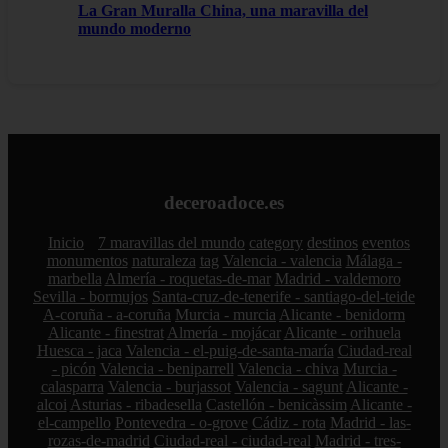
La Gran Muralla China, una maravilla del
mundo moderno
deceroadoce.es
Inicio
7 maravillas del mundo
category
destinos
eventos
monumentos
naturaleza
tag
Valencia - valencia
Málaga -
marbella
Almería - roquetas-de-mar
Madrid - valdemoro
Sevilla - bormujos
Santa-cruz-de-tenerife - santiago-del-teide
A-coruña - a-coruña
Murcia - murcia
Alicante - benidorm
Alicante - finestrat
Almería - mojácar
Alicante - orihuela
Huesca - jaca
Valencia - el-puig-de-santa-maría
Ciudad-real
- picón
Valencia - beniparrell
Valencia - chiva
Murcia -
calasparra
Valencia - burjassot
Valencia - sagunt
Alicante -
alcoi
Asturias - ribadesella
Castellón - benicàssim
Alicante -
el-campello
Pontevedra - o-grove
Cádiz - rota
Madrid - las-
rozas-de-madrid
Ciudad-real - ciudad-real
Madrid - tres-