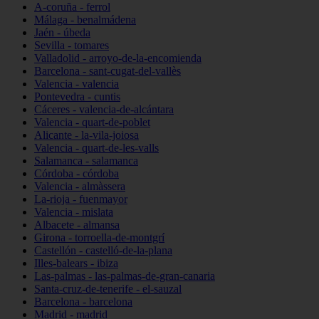
A-coruña - ferrol
Málaga - benalmádena
Jaén - úbeda
Sevilla - tomares
Valladolid - arroyo-de-la-encomienda
Barcelona - sant-cugat-del-vallès
Valencia - valencia
Pontevedra - cuntis
Cáceres - valencia-de-alcántara
Valencia - quart-de-poblet
Alicante - la-vila-joiosa
Valencia - quart-de-les-valls
Salamanca - salamanca
Córdoba - córdoba
Valencia - almàssera
La-rioja - fuenmayor
Valencia - mislata
Albacete - almansa
Girona - torroella-de-montgrí
Castellón - castelló-de-la-plana
Illes-balears - ibiza
Las-palmas - las-palmas-de-gran-canaria
Santa-cruz-de-tenerife - el-sauzal
Barcelona - barcelona
Madrid - madrid