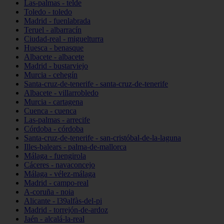
Las-palmas - telde
Toledo - toledo
Madrid - fuenlabrada
Teruel - albarracín
Ciudad-real - miguelturra
Huesca - benasque
Albacete - albacete
Madrid - bustarviejo
Murcia - cehegín
Santa-cruz-de-tenerife - santa-cruz-de-tenerife
Albacete - villarrobledo
Murcia - cartagena
Cuenca - cuenca
Las-palmas - arrecife
Córdoba - córdoba
Santa-cruz-de-tenerife - san-cristóbal-de-la-laguna
Illes-balears - palma-de-mallorca
Málaga - fuengirola
Cáceres - navaconcejo
Málaga - vélez-málaga
Madrid - campo-real
A-coruña - noia
Alicante - l39alfàs-del-pi
Madrid - torrejón-de-ardoz
Jaén - alcalá-la-real