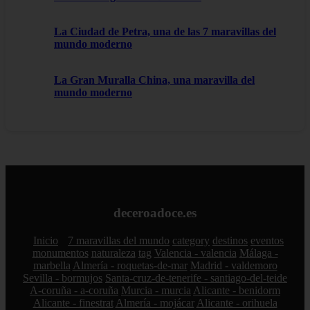
La Ciudad de Petra, una de las 7 maravillas del
mundo moderno
La Gran Muralla China, una maravilla del
mundo moderno
deceroadoce.es
Inicio
7 maravillas del mundo
category
destinos
eventos
monumentos
naturaleza
tag
Valencia - valencia
Málaga -
marbella
Almería - roquetas-de-mar
Madrid - valdemoro
Sevilla - bormujos
Santa-cruz-de-tenerife - santiago-del-teide
A-coruña - a-coruña
Murcia - murcia
Alicante - benidorm
Alicante - finestrat
Almería - mojácar
Alicante - orihuela