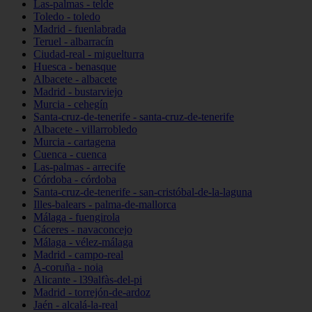
Las-palmas - telde
Toledo - toledo
Madrid - fuenlabrada
Teruel - albarracín
Ciudad-real - miguelturra
Huesca - benasque
Albacete - albacete
Madrid - bustarviejo
Murcia - cehegín
Santa-cruz-de-tenerife - santa-cruz-de-tenerife
Albacete - villarrobledo
Murcia - cartagena
Cuenca - cuenca
Las-palmas - arrecife
Córdoba - córdoba
Santa-cruz-de-tenerife - san-cristóbal-de-la-laguna
Illes-balears - palma-de-mallorca
Málaga - fuengirola
Cáceres - navaconcejo
Málaga - vélez-málaga
Madrid - campo-real
A-coruña - noia
Alicante - l39alfàs-del-pi
Madrid - torrejón-de-ardoz
Jaén - alcalá-la-real