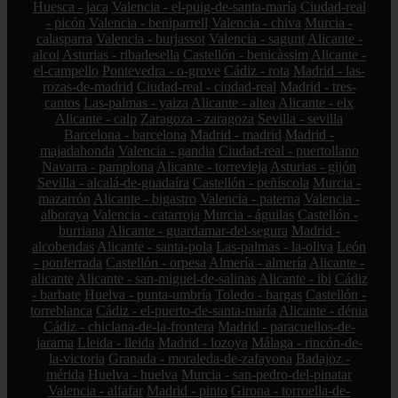
Huesca - jaca
Valencia - el-puig-de-santa-maría
Ciudad-real
- picón
Valencia - beniparrell
Valencia - chiva
Murcia -
calasparra
Valencia - burjassot
Valencia - sagunt
Alicante -
alcoi
Asturias - ribadesella
Castellón - benicàssim
Alicante -
el-campello
Pontevedra - o-grove
Cádiz - rota
Madrid - las-
rozas-de-madrid
Ciudad-real - ciudad-real
Madrid - tres-
cantos
Las-palmas - yaiza
Alicante - altea
Alicante - elx
Alicante - calp
Zaragoza - zaragoza
Sevilla - sevilla
Barcelona - barcelona
Madrid - madrid
Madrid -
majadahonda
Valencia - gandia
Ciudad-real - puertollano
Navarra - pamplona
Alicante - torrevieja
Asturias - gijón
Sevilla - alcalá-de-guadaíra
Castellón - peñíscola
Murcia -
mazarrón
Alicante - bigastro
Valencia - paterna
Valencia -
alboraya
Valencia - catarroja
Murcia - águilas
Castellón -
burriana
Alicante - guardamar-del-segura
Madrid -
alcobendas
Alicante - santa-pola
Las-palmas - la-oliva
León
- ponferrada
Castellón - orpesa
Almería - almería
Alicante -
alicante
Alicante - san-miguel-de-salinas
Alicante - ibi
Cádiz
- barbate
Huelva - punta-umbría
Toledo - bargas
Castellón -
torreblanca
Cádiz - el-puerto-de-santa-maría
Alicante - dénia
Cádiz - chiclana-de-la-frontera
Madrid - paracuellos-de-
jarama
Lleida - lleida
Madrid - lozoya
Málaga - rincón-de-
la-victoria
Granada - moraleda-de-zafayona
Badajoz -
mérida
Huelva - huelva
Murcia - san-pedro-del-pinatar
Valencia - alfafar
Madrid - pinto
Girona - torroella-de-