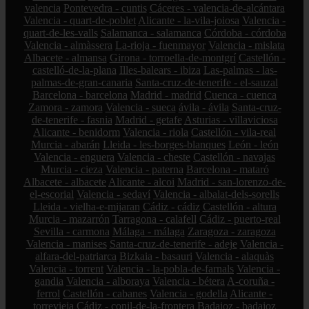
valencia
Pontevedra - cuntis
Cáceres - valencia-de-alcántara
Valencia - quart-de-poblet
Alicante - la-vila-joiosa
Valencia -
quart-de-les-valls
Salamanca - salamanca
Córdoba - córdoba
Valencia - almàssera
La-rioja - fuenmayor
Valencia - mislata
Albacete - almansa
Girona - torroella-de-montgrí
Castellón -
castelló-de-la-plana
Illes-balears - ibiza
Las-palmas - las-
palmas-de-gran-canaria
Santa-cruz-de-tenerife - el-sauzal
Barcelona - barcelona
Madrid - madrid
Cuenca - cuenca
Zamora - zamora
Valencia - sueca
ávila - ávila
Santa-cruz-
de-tenerife - fasnia
Madrid - getafe
Asturias - villaviciosa
Alicante - benidorm
Valencia - riola
Castellón - vila-real
Murcia - abarán
Lleida - les-borges-blanques
León - león
Valencia - enguera
Valencia - cheste
Castellón - navajas
Murcia - cieza
Valencia - paterna
Barcelona - mataró
Albacete - albacete
Alicante - alcoi
Madrid - san-lorenzo-de-
el-escorial
Valencia - sedaví
Valencia - albalat-dels-sorells
Lleida - vielha-e-mijaran
Cádiz - cádiz
Castellón - altura
Murcia - mazarrón
Tarragona - calafell
Cádiz - puerto-real
Sevilla - carmona
Málaga - málaga
Zaragoza - zaragoza
Valencia - manises
Santa-cruz-de-tenerife - adeje
Valencia -
alfara-del-patriarca
Bizkaia - basauri
Valencia - alaquàs
Valencia - torrent
Valencia - la-pobla-de-farnals
Valencia -
gandia
Valencia - alboraya
Valencia - bétera
A-coruña -
ferrol
Castellón - cabanes
Valencia - godella
Alicante -
torrevieja
Cádiz - conil-de-la-frontera
Badajoz - badajoz