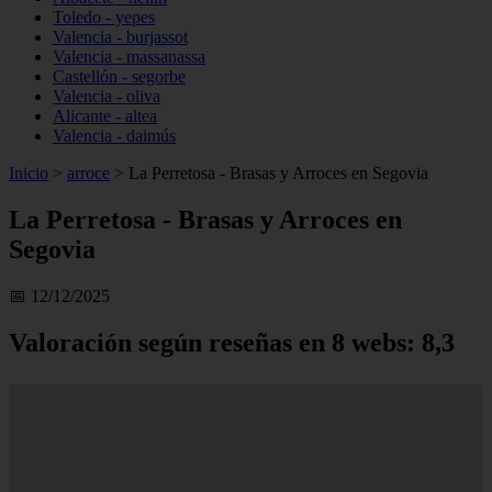
Toledo - yepes
Valencia - burjassot
Valencia - massanassa
Castellón - segorbe
Valencia - oliva
Alicante - altea
Valencia - daimús
Inicio
>
arroce
>
La Perretosa - Brasas y Arroces en Segovia
La Perretosa - Brasas y Arroces en
Segovia
📅 12/12/2025
Valoración según reseñas en 8 webs: 8,3