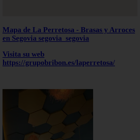
Mapa de La Perretosa - Brasas y Arroces
en Segovia
segovia_segovia
Visita su web
https://grupobribon.es/laperretosa/