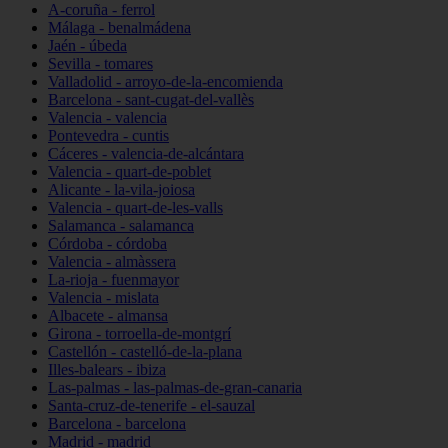
A-coruña - ferrol
Málaga - benalmádena
Jaén - úbeda
Sevilla - tomares
Valladolid - arroyo-de-la-encomienda
Barcelona - sant-cugat-del-vallès
Valencia - valencia
Pontevedra - cuntis
Cáceres - valencia-de-alcántara
Valencia - quart-de-poblet
Alicante - la-vila-joiosa
Valencia - quart-de-les-valls
Salamanca - salamanca
Córdoba - córdoba
Valencia - almàssera
La-rioja - fuenmayor
Valencia - mislata
Albacete - almansa
Girona - torroella-de-montgrí
Castellón - castelló-de-la-plana
Illes-balears - ibiza
Las-palmas - las-palmas-de-gran-canaria
Santa-cruz-de-tenerife - el-sauzal
Barcelona - barcelona
Madrid - madrid