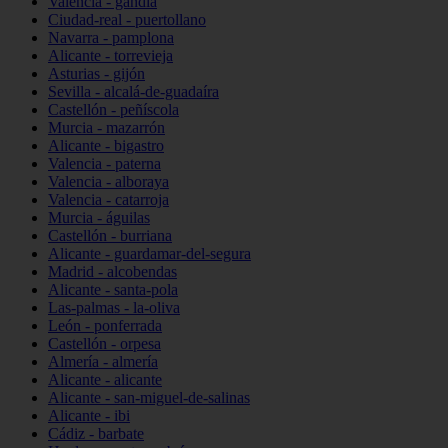
Valencia - gandia
Ciudad-real - puertollano
Navarra - pamplona
Alicante - torrevieja
Asturias - gijón
Sevilla - alcalá-de-guadaíra
Castellón - peñíscola
Murcia - mazarrón
Alicante - bigastro
Valencia - paterna
Valencia - alboraya
Valencia - catarroja
Murcia - águilas
Castellón - burriana
Alicante - guardamar-del-segura
Madrid - alcobendas
Alicante - santa-pola
Las-palmas - la-oliva
León - ponferrada
Castellón - orpesa
Almería - almería
Alicante - alicante
Alicante - san-miguel-de-salinas
Alicante - ibi
Cádiz - barbate