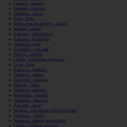
Cuenca - cuenca
Zamora - zamora
Valencia - sueca
ávila - ávila
Santa-cruz-de-tenerife - fasnia
Madrid - getafe
Asturias - villaviciosa
Alicante - benidorm
Valencia - riola
Castellón - vila-real
Murcia - abarán
Lleida - les-borges-blanques
León - león
Valencia - enguera
Valencia - cheste
Castellón - navajas
Murcia - cieza
Valencia - paterna
Barcelona - mataró
Albacete - albacete
Alicante - alcoi
Madrid - san-lorenzo-de-el-escorial
Valencia - sedaví
Valencia - albalat-dels-sorells
Lleida - vielha-e-mijaran