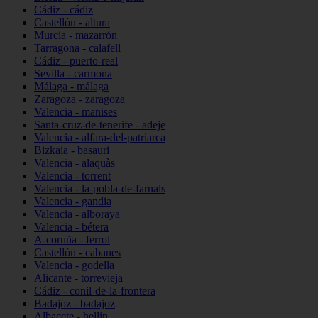
Cádiz - cádiz
Castellón - altura
Murcia - mazarrón
Tarragona - calafell
Cádiz - puerto-real
Sevilla - carmona
Málaga - málaga
Zaragoza - zaragoza
Valencia - manises
Santa-cruz-de-tenerife - adeje
Valencia - alfara-del-patriarca
Bizkaia - basauri
Valencia - alaquàs
Valencia - torrent
Valencia - la-pobla-de-farnals
Valencia - gandia
Valencia - alboraya
Valencia - bétera
A-coruña - ferrol
Castellón - cabanes
Valencia - godella
Alicante - torrevieja
Cádiz - conil-de-la-frontera
Badajoz - badajoz
Albacete - hellín