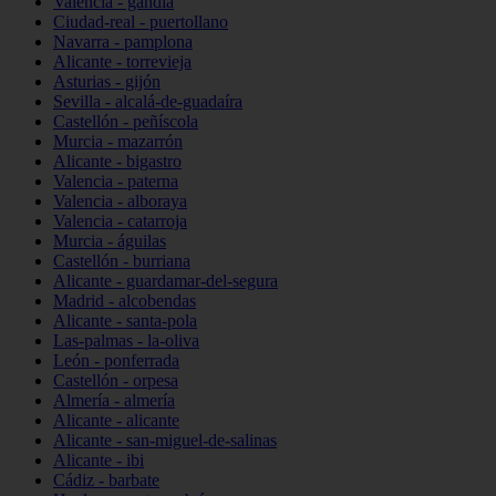
Valencia - gandia
Ciudad-real - puertollano
Navarra - pamplona
Alicante - torrevieja
Asturias - gijón
Sevilla - alcalá-de-guadaíra
Castellón - peñíscola
Murcia - mazarrón
Alicante - bigastro
Valencia - paterna
Valencia - alboraya
Valencia - catarroja
Murcia - águilas
Castellón - burriana
Alicante - guardamar-del-segura
Madrid - alcobendas
Alicante - santa-pola
Las-palmas - la-oliva
León - ponferrada
Castellón - orpesa
Almería - almería
Alicante - alicante
Alicante - san-miguel-de-salinas
Alicante - ibi
Cádiz - barbate