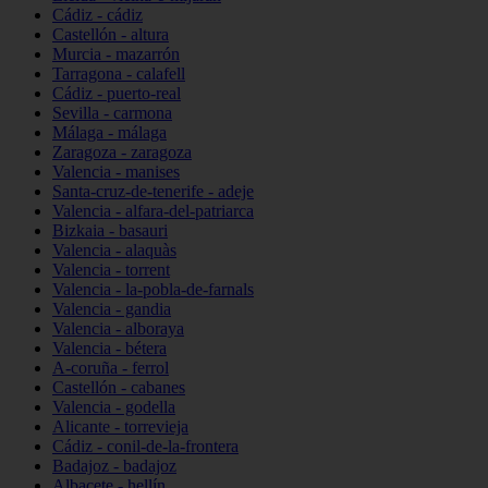
Cádiz - cádiz
Castellón - altura
Murcia - mazarrón
Tarragona - calafell
Cádiz - puerto-real
Sevilla - carmona
Málaga - málaga
Zaragoza - zaragoza
Valencia - manises
Santa-cruz-de-tenerife - adeje
Valencia - alfara-del-patriarca
Bizkaia - basauri
Valencia - alaquàs
Valencia - torrent
Valencia - la-pobla-de-farnals
Valencia - gandia
Valencia - alboraya
Valencia - bétera
A-coruña - ferrol
Castellón - cabanes
Valencia - godella
Alicante - torrevieja
Cádiz - conil-de-la-frontera
Badajoz - badajoz
Albacete - hellín