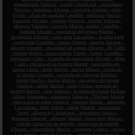
majadahonda
Valencia - gandia
Ciudad-real - puertollano
Navarra - pamplona
Alicante - torrevieja
Asturias - gijón
Sevilla - alcalá-de-guadaíra
Castellón - peñíscola
Murcia -
mazarrón
Alicante - bigastro
Valencia - paterna
Valencia -
alboraya
Valencia - catarroja
Murcia - águilas
Castellón -
burriana
Alicante - guardamar-del-segura
Madrid -
alcobendas
Alicante - santa-pola
Las-palmas - la-oliva
León
- ponferrada
Castellón - orpesa
Almería - almería
Alicante -
alicante
Alicante - san-miguel-de-salinas
Alicante - ibi
Cádiz
- barbate
Huelva - punta-umbría
Toledo - bargas
Castellón -
torreblanca
Cádiz - el-puerto-de-santa-maría
Alicante - dénia
Cádiz - chiclana-de-la-frontera
Madrid - paracuellos-de-
jarama
Lleida - lleida
Madrid - lozoya
Málaga - rincón-de-
la-victoria
Granada - moraleda-de-zafayona
Badajoz -
mérida
Huelva - huelva
Murcia - san-pedro-del-pinatar
Valencia - alfafar
Madrid - pinto
Girona - torroella-de-
montgrí
Huesca - torla
Valencia - la-pobla-de-farnals
Bizkaia
- bilbao
Salamanca - salamanca
Valencia - l39eliana
Madrid
- villaviciosa-de-odón
Valencia - requena
Málaga - algarrobo
Las-palmas - telde
Toledo - toledo
Madrid - fuenlabrada
Teruel - albarracín
Ciudad-real - miguelturra
Huesca -
benasque
Albacete - albacete
Madrid - bustarviejo
Murcia -
cehegín
Santa-cruz-de-tenerife - santa-cruz-de-tenerife
Albacete - villarrobledo
Murcia - cartagena
Cuenca - cuenca
Las-palmas - arrecife
Córdoba - córdoba
Santa-cruz-de-