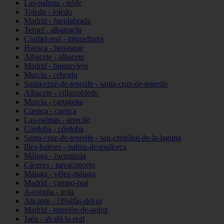
Las-palmas - telde
Toledo - toledo
Madrid - fuenlabrada
Teruel - albarracín
Ciudad-real - miguelturra
Huesca - benasque
Albacete - albacete
Madrid - bustarviejo
Murcia - cehegín
Santa-cruz-de-tenerife - santa-cruz-de-tenerife
Albacete - villarrobledo
Murcia - cartagena
Cuenca - cuenca
Las-palmas - arrecife
Córdoba - córdoba
Santa-cruz-de-tenerife - san-cristóbal-de-la-laguna
Illes-balears - palma-de-mallorca
Málaga - fuengirola
Cáceres - navaconcejo
Málaga - vélez-málaga
Madrid - campo-real
A-coruña - noia
Alicante - l39alfàs-del-pi
Madrid - torrejón-de-ardoz
Jaén - alcalá-la-real