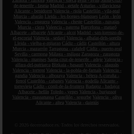
Zamora - zamora
Valencia - sueca
ávila - ávila
Santa-cruz-
de-tenerife - fasnia
Madrid - getafe
Asturias - villaviciosa
Alicante - benidorm
Valencia - riola
Castellón - vila-real
Murcia - abarán
Lleida - les-borges-blanques
León - león
Valencia - enguera
Valencia - cheste
Castellón - navajas
Murcia - cieza
Valencia - paterna
Barcelona - mataró
Albacete - albacete
Alicante - alcoi
Madrid - san-lorenzo-de-
el-escorial
Valencia - sedaví
Valencia - albalat-dels-sorells
Lleida - vielha-e-mijaran
Cádiz - cádiz
Castellón - altura
Murcia - mazarrón
Tarragona - calafell
Cádiz - puerto-real
Sevilla - carmona
Málaga - málaga
Zaragoza - zaragoza
Valencia - manises
Santa-cruz-de-tenerife - adeje
Valencia -
alfara-del-patriarca
Bizkaia - basauri
Valencia - alaquàs
Valencia - torrent
Valencia - la-pobla-de-farnals
Valencia -
gandia
Valencia - alboraya
Valencia - bétera
A-coruña -
ferrol
Castellón - cabanes
Valencia - godella
Alicante -
torrevieja
Cádiz - conil-de-la-frontera
Badajoz - badajoz
Albacete - hellín
Toledo - yepes
Valencia - burjassot
Valencia - massanassa
Castellón - segorbe
Valencia - oliva
Alicante - altea
Valencia - daimús
© 2026 deceroadoce.es. Todos los derechos reservados.