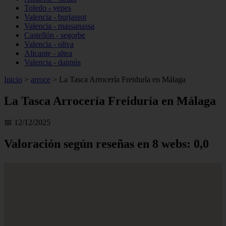
Toledo - yepes
Valencia - burjassot
Valencia - massanassa
Castellón - segorbe
Valencia - oliva
Alicante - altea
Valencia - daimús
Inicio
>
arroce
>
La Tasca Arrocería Freiduría en Málaga
La Tasca Arrocería Freiduría en Málaga
📅 12/12/2025
Valoración según reseñas en 8 webs: 0,0