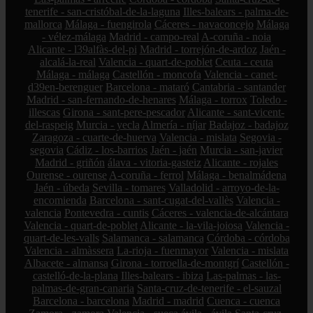
tenerife - san-cristóbal-de-la-laguna
Illes-balears - palma-de-
mallorca
Málaga - fuengirola
Cáceres - navaconcejo
Málaga
- vélez-málaga
Madrid - campo-real
A-coruña - noia
Alicante - l39alfàs-del-pi
Madrid - torrejón-de-ardoz
Jaén -
alcalá-la-real
Valencia - quart-de-poblet
Ceuta - ceuta
Málaga - málaga
Castellón - moncofa
Valencia - canet-
d39en-berenguer
Barcelona - mataró
Cantabria - santander
Madrid - san-fernando-de-henares
Málaga - torrox
Toledo -
illescas
Girona - sant-pere-pescador
Alicante - sant-vicent-
del-raspeig
Murcia - yecla
Almería - níjar
Badajoz - badajoz
Zaragoza - cuarte-de-huerva
Valencia - mislata
Segovia -
segovia
Cádiz - los-barrios
Jaén - jaén
Murcia - san-javier
Madrid - griñón
álava - vitoria-gasteiz
Alicante - rojales
Ourense - ourense
A-coruña - ferrol
Málaga - benalmádena
Jaén - úbeda
Sevilla - tomares
Valladolid - arroyo-de-la-
encomienda
Barcelona - sant-cugat-del-vallès
Valencia -
valencia
Pontevedra - cuntis
Cáceres - valencia-de-alcántara
Valencia - quart-de-poblet
Alicante - la-vila-joiosa
Valencia -
quart-de-les-valls
Salamanca - salamanca
Córdoba - córdoba
Valencia - almàssera
La-rioja - fuenmayor
Valencia - mislata
Albacete - almansa
Girona - torroella-de-montgrí
Castellón -
castelló-de-la-plana
Illes-balears - ibiza
Las-palmas - las-
palmas-de-gran-canaria
Santa-cruz-de-tenerife - el-sauzal
Barcelona - barcelona
Madrid - madrid
Cuenca - cuenca