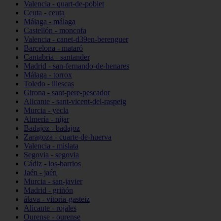
Valencia - quart-de-poblet
Ceuta - ceuta
Málaga - málaga
Castellón - moncofa
Valencia - canet-d39en-berenguer
Barcelona - mataró
Cantabria - santander
Madrid - san-fernando-de-henares
Málaga - torrox
Toledo - illescas
Girona - sant-pere-pescador
Alicante - sant-vicent-del-raspeig
Murcia - yecla
Almería - níjar
Badajoz - badajoz
Zaragoza - cuarte-de-huerva
Valencia - mislata
Segovia - segovia
Cádiz - los-barrios
Jaén - jaén
Murcia - san-javier
Madrid - griñón
álava - vitoria-gasteiz
Alicante - rojales
Ourense - ourense