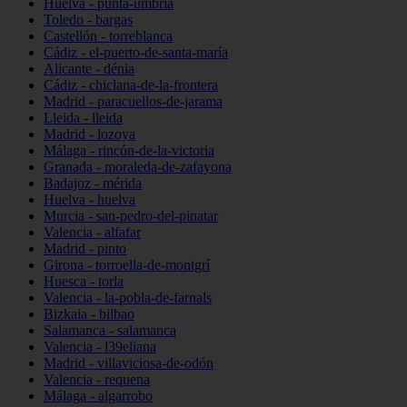
Huelva - punta-umbría
Toledo - bargas
Castellón - torreblanca
Cádiz - el-puerto-de-santa-maría
Alicante - dénia
Cádiz - chiclana-de-la-frontera
Madrid - paracuellos-de-jarama
Lleida - lleida
Madrid - lozoya
Málaga - rincón-de-la-victoria
Granada - moraleda-de-zafayona
Badajoz - mérida
Huelva - huelva
Murcia - san-pedro-del-pinatar
Valencia - alfafar
Madrid - pinto
Girona - torroella-de-montgrí
Huesca - torla
Valencia - la-pobla-de-farnals
Bizkaia - bilbao
Salamanca - salamanca
Valencia - l39eliana
Madrid - villaviciosa-de-odón
Valencia - requena
Málaga - algarrobo