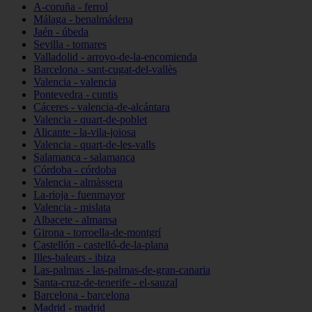
A-coruña - ferrol
Málaga - benalmádena
Jaén - úbeda
Sevilla - tomares
Valladolid - arroyo-de-la-encomienda
Barcelona - sant-cugat-del-vallès
Valencia - valencia
Pontevedra - cuntis
Cáceres - valencia-de-alcántara
Valencia - quart-de-poblet
Alicante - la-vila-joiosa
Valencia - quart-de-les-valls
Salamanca - salamanca
Córdoba - córdoba
Valencia - almàssera
La-rioja - fuenmayor
Valencia - mislata
Albacete - almansa
Girona - torroella-de-montgrí
Castellón - castelló-de-la-plana
Illes-balears - ibiza
Las-palmas - las-palmas-de-gran-canaria
Santa-cruz-de-tenerife - el-sauzal
Barcelona - barcelona
Madrid - madrid