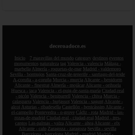
deceroadoce.es
Inicio
7 maravillas del mundo
category
destinos
eventos
monumentos
naturaleza
tag
Valencia - valencia
Málaga -
marbella
Almería - roquetas-de-mar
Madrid - valdemoro
Sevilla - bormujos
Santa-cruz-de-tenerife - santiago-del-teide
A-coruña - a-coruña
Murcia - murcia
Alicante - benidorm
Alicante - finestrat
Almería - mojácar
Alicante - orihuela
Huesca - jaca
Valencia - el-puig-de-santa-maría
Ciudad-real
- picón
Valencia - beniparrell
Valencia - chiva
Murcia -
calasparra
Valencia - burjassot
Valencia - sagunt
Alicante -
alcoi
Asturias - ribadesella
Castellón - benicàssim
Alicante -
el-campello
Pontevedra - o-grove
Cádiz - rota
Madrid - las-
rozas-de-madrid
Ciudad-real - ciudad-real
Madrid - tres-
cantos
Las-palmas - yaiza
Alicante - altea
Alicante - elx
Alicante - calp
Zaragoza - zaragoza
Sevilla - sevilla
Barcelona - barcelona
Madrid - madrid
Madrid -