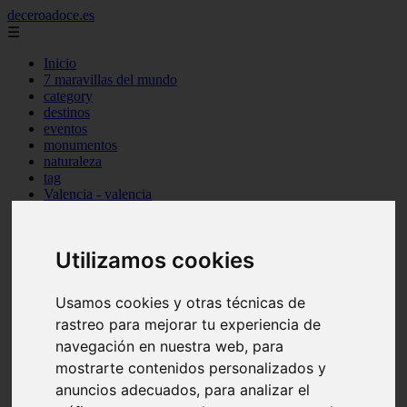
deceroadoce.es
☰
Inicio
7 maravillas del mundo
category
destinos
eventos
monumentos
naturaleza
tag
Valencia - valencia
Málaga - marbella
Almería - roquetas-de-mar
Madrid - valdemoro
Utilizamos cookies
Sevilla - bormujos
Santa-cruz-de-tenerife - santiago-del-teide
A-coruña - a-coruña
Usamos cookies y otras técnicas de
Murcia - murcia
rastreo para mejorar tu experiencia de
Alicante - benidorm
Alicante - finestrat
navegación en nuestra web, para
Almería - mojácar
mostrarte contenidos personalizados y
Alicante - orihuela
anuncios adecuados, para analizar el
Huesca - jaca
Valencia - el-puig-de-santa-maría