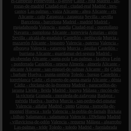
el-campello
Pontevedra - o-grove
Cádiz - rota
Madrid - las-
rozas-de-madrid
Ciudad-real - ciudad-real
Madrid - tres-
cantos
Las-palmas - yaiza
Alicante - altea
Alicante - elx
Alicante - calp
Zaragoza - zaragoza
Sevilla - sevilla
Barcelona - barcelona
Madrid - madrid
Madrid -
majadahonda
Valencia - gandia
Ciudad-real - puertollano
Navarra - pamplona
Alicante - torrevieja
Asturias - gijón
Sevilla - alcalá-de-guadaíra
Castellón - peñíscola
Murcia -
mazarrón
Alicante - bigastro
Valencia - paterna
Valencia -
alboraya
Valencia - catarroja
Murcia - águilas
Castellón -
burriana
Alicante - guardamar-del-segura
Madrid -
alcobendas
Alicante - santa-pola
Las-palmas - la-oliva
León
- ponferrada
Castellón - orpesa
Almería - almería
Alicante -
alicante
Alicante - san-miguel-de-salinas
Alicante - ibi
Cádiz
- barbate
Huelva - punta-umbría
Toledo - bargas
Castellón -
torreblanca
Cádiz - el-puerto-de-santa-maría
Alicante - dénia
Cádiz - chiclana-de-la-frontera
Madrid - paracuellos-de-
jarama
Lleida - lleida
Madrid - lozoya
Málaga - rincón-de-
la-victoria
Granada - moraleda-de-zafayona
Badajoz -
mérida
Huelva - huelva
Murcia - san-pedro-del-pinatar
Valencia - alfafar
Madrid - pinto
Girona - torroella-de-
montgrí
Huesca - torla
Valencia - la-pobla-de-farnals
Bizkaia
- bilbao
Salamanca - salamanca
Valencia - l39eliana
Madrid
- villaviciosa-de-odón
Valencia - requena
Málaga - algarrobo
Las-palmas - telde
Toledo - toledo
Madrid - fuenlabrada