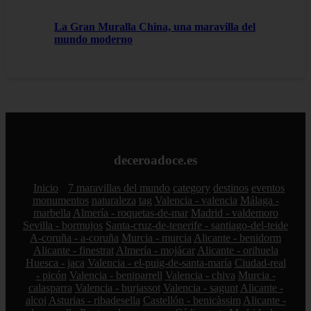
La Gran Muralla China, una maravilla del
mundo moderno
deceroadoce.es
Inicio
7 maravillas del mundo
category
destinos
eventos
monumentos
naturaleza
tag
Valencia - valencia
Málaga -
marbella
Almería - roquetas-de-mar
Madrid - valdemoro
Sevilla - bormujos
Santa-cruz-de-tenerife - santiago-del-teide
A-coruña - a-coruña
Murcia - murcia
Alicante - benidorm
Alicante - finestrat
Almería - mojácar
Alicante - orihuela
Huesca - jaca
Valencia - el-puig-de-santa-maría
Ciudad-real
- picón
Valencia - beniparrell
Valencia - chiva
Murcia -
calasparra
Valencia - burjassot
Valencia - sagunt
Alicante -
alcoi
Asturias - ribadesella
Castellón - benicàssim
Alicante -