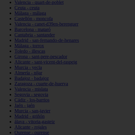
Valencia - quart-de-poblet
Ceuta - ceuta
Málaga - málaga
Castellón - moncofa
Valencia - canet-d39en-berenguer
Barcelona - mataró
Cantabria - santander
Madrid - san-fernando-de-henares
Málaga - torrox
Toledo - illescas
Girona - sant-pere-pescador
Alicante - sant-vicent-del-raspeig
Murcia - yecla
Almería - níjar
Badajoz - badajoz
Zaragoza - cuarte-de-huerva
Valencia - mislata
Segovia - segovia
Cádiz - los-barrios
Jaén - jaén
Murcia - san-javier
Madrid - griñón
álava - vitoria-gasteiz
Alicante - rojales
Ourense - ourense