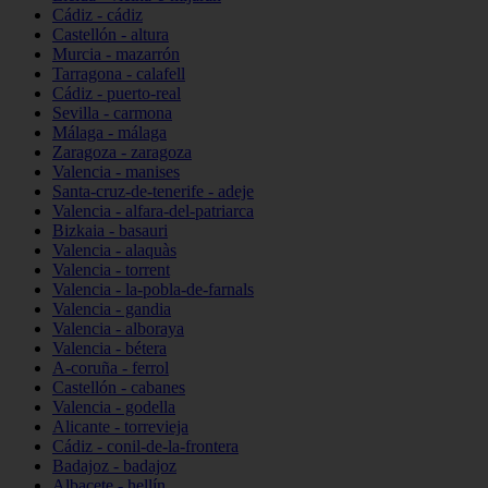
Cádiz - cádiz
Castellón - altura
Murcia - mazarrón
Tarragona - calafell
Cádiz - puerto-real
Sevilla - carmona
Málaga - málaga
Zaragoza - zaragoza
Valencia - manises
Santa-cruz-de-tenerife - adeje
Valencia - alfara-del-patriarca
Bizkaia - basauri
Valencia - alaquàs
Valencia - torrent
Valencia - la-pobla-de-farnals
Valencia - gandia
Valencia - alboraya
Valencia - bétera
A-coruña - ferrol
Castellón - cabanes
Valencia - godella
Alicante - torrevieja
Cádiz - conil-de-la-frontera
Badajoz - badajoz
Albacete - hellín