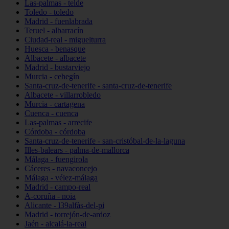
Las-palmas - telde
Toledo - toledo
Madrid - fuenlabrada
Teruel - albarracín
Ciudad-real - miguelturra
Huesca - benasque
Albacete - albacete
Madrid - bustarviejo
Murcia - cehegín
Santa-cruz-de-tenerife - santa-cruz-de-tenerife
Albacete - villarrobledo
Murcia - cartagena
Cuenca - cuenca
Las-palmas - arrecife
Córdoba - córdoba
Santa-cruz-de-tenerife - san-cristóbal-de-la-laguna
Illes-balears - palma-de-mallorca
Málaga - fuengirola
Cáceres - navaconcejo
Málaga - vélez-málaga
Madrid - campo-real
A-coruña - noia
Alicante - l39alfàs-del-pi
Madrid - torrejón-de-ardoz
Jaén - alcalá-la-real