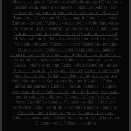
Albacete - almansa
Girona - torroella-de-montgrí
Castellón -
castelló-de-la-plana
Illes-balears - ibiza
Las-palmas - las-
palmas-de-gran-canaria
Santa-cruz-de-tenerife - el-sauzal
Barcelona - barcelona
Madrid - madrid
Cuenca - cuenca
Zamora - zamora
Valencia - sueca
ávila - ávila
Santa-cruz-
de-tenerife - fasnia
Madrid - getafe
Asturias - villaviciosa
Alicante - benidorm
Valencia - riola
Castellón - vila-real
Murcia - abarán
Lleida - les-borges-blanques
León - león
Valencia - enguera
Valencia - cheste
Castellón - navajas
Murcia - cieza
Valencia - paterna
Barcelona - mataró
Albacete - albacete
Alicante - alcoi
Madrid - san-lorenzo-de-
el-escorial
Valencia - sedaví
Valencia - albalat-dels-sorells
Lleida - vielha-e-mijaran
Cádiz - cádiz
Castellón - altura
Murcia - mazarrón
Tarragona - calafell
Cádiz - puerto-real
Sevilla - carmona
Málaga - málaga
Zaragoza - zaragoza
Valencia - manises
Santa-cruz-de-tenerife - adeje
Valencia -
alfara-del-patriarca
Bizkaia - basauri
Valencia - alaquàs
Valencia - torrent
Valencia - la-pobla-de-farnals
Valencia -
gandia
Valencia - alboraya
Valencia - bétera
A-coruña -
ferrol
Castellón - cabanes
Valencia - godella
Alicante -
torrevieja
Cádiz - conil-de-la-frontera
Badajoz - badajoz
Albacete - hellín
Toledo - yepes
Valencia - burjassot
Valencia - massanassa
Castellón - segorbe
Valencia - oliva
Alicante - altea
Valencia - daimús