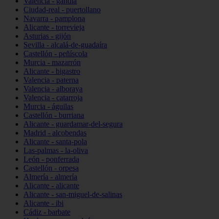
Valencia - gandia
Ciudad-real - puertollano
Navarra - pamplona
Alicante - torrevieja
Asturias - gijón
Sevilla - alcalá-de-guadaíra
Castellón - peñíscola
Murcia - mazarrón
Alicante - bigastro
Valencia - paterna
Valencia - alboraya
Valencia - catarroja
Murcia - águilas
Castellón - burriana
Alicante - guardamar-del-segura
Madrid - alcobendas
Alicante - santa-pola
Las-palmas - la-oliva
León - ponferrada
Castellón - orpesa
Almería - almería
Alicante - alicante
Alicante - san-miguel-de-salinas
Alicante - ibi
Cádiz - barbate