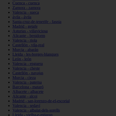
Cuenca - cuenca
Zamora - zamora
Valencia - sueca
ávila - ávila
Santa-cruz-de-tenerife - fasnia
Madrid - getafe
Asturias - villaviciosa
Alicante - benidorm
Valencia - riola
Castellón - vila-real
Murcia - abarán
Lleida - les-borges-blanques
León - león
Valencia - enguera
Valencia - cheste
Castellón - navajas
Murcia - cieza
Valencia - paterna
Barcelona - mataró
Albacete - albacete
Alicante - alcoi
Madrid - san-lorenzo-de-el-escorial
Valencia - sedaví
Valencia - albalat-dels-sorells
Lleida - vielha-e-mijaran