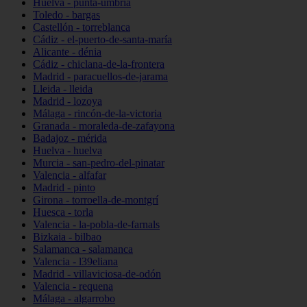
Huelva - punta-umbría
Toledo - bargas
Castellón - torreblanca
Cádiz - el-puerto-de-santa-maría
Alicante - dénia
Cádiz - chiclana-de-la-frontera
Madrid - paracuellos-de-jarama
Lleida - lleida
Madrid - lozoya
Málaga - rincón-de-la-victoria
Granada - moraleda-de-zafayona
Badajoz - mérida
Huelva - huelva
Murcia - san-pedro-del-pinatar
Valencia - alfafar
Madrid - pinto
Girona - torroella-de-montgrí
Huesca - torla
Valencia - la-pobla-de-farnals
Bizkaia - bilbao
Salamanca - salamanca
Valencia - l39eliana
Madrid - villaviciosa-de-odón
Valencia - requena
Málaga - algarrobo