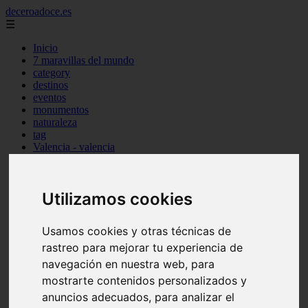
deceroadoce.es
☰
Inicio
7 maravillas del mundo
category
destinos
eventos
monumentos
naturaleza
tag
Valencia - valencia
Málaga - marbella
Almería - roquetas-de-mar
Madrid - valdemoro
Utilizamos cookies
Sevilla - bormujos
Santa-cruz-de-tenerife - santiago-del-teide
A-coruña - a-coruña
Usamos cookies y otras técnicas de
Murcia - murcia
Alicante - benidorm
rastreo para mejorar tu experiencia de
Alicante - finestrat
navegación en nuestra web, para
Almería - mojácar
mostrarte contenidos personalizados y
Alicante - orihuela
Huesca - jaca
anuncios adecuados, para analizar el
Valencia - el-puig-de-santa-maría