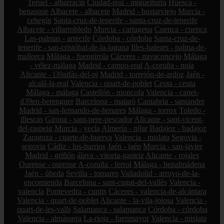
Teruel - albarracín
Ciudad-real - miguelturra
Huesca -
benasque
Albacete - albacete
Madrid - bustarviejo
Murcia -
cehegín
Santa-cruz-de-tenerife - santa-cruz-de-tenerife
Albacete - villarrobledo
Murcia - cartagena
Cuenca - cuenca
Las-palmas - arrecife
Córdoba - córdoba
Santa-cruz-de-
tenerife - san-cristóbal-de-la-laguna
Illes-balears - palma-de-
mallorca
Málaga - fuengirola
Cáceres - navaconcejo
Málaga
- vélez-málaga
Madrid - campo-real
A-coruña - noia
Alicante - l39alfàs-del-pi
Madrid - torrejón-de-ardoz
Jaén -
alcalá-la-real
Valencia - quart-de-poblet
Ceuta - ceuta
Málaga - málaga
Castellón - moncofa
Valencia - canet-
d39en-berenguer
Barcelona - mataró
Cantabria - santander
Madrid - san-fernando-de-henares
Málaga - torrox
Toledo -
illescas
Girona - sant-pere-pescador
Alicante - sant-vicent-
del-raspeig
Murcia - yecla
Almería - níjar
Badajoz - badajoz
Zaragoza - cuarte-de-huerva
Valencia - mislata
Segovia -
segovia
Cádiz - los-barrios
Jaén - jaén
Murcia - san-javier
Madrid - griñón
álava - vitoria-gasteiz
Alicante - rojales
Ourense - ourense
A-coruña - ferrol
Málaga - benalmádena
Jaén - úbeda
Sevilla - tomares
Valladolid - arroyo-de-la-
encomienda
Barcelona - sant-cugat-del-vallès
Valencia -
valencia
Pontevedra - cuntis
Cáceres - valencia-de-alcántara
Valencia - quart-de-poblet
Alicante - la-vila-joiosa
Valencia -
quart-de-les-valls
Salamanca - salamanca
Córdoba - córdoba
Valencia - almàssera
La-rioja - fuenmayor
Valencia - mislata