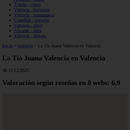
Toledo - yepes
Valencia - burjassot
Valencia - massanassa
Castellón - segorbe
Valencia - oliva
Alicante - altea
Valencia - daimús
Inicio
>
valencia
>
La Tía Juana Valencia en Valencia
La Tía Juana Valencia en Valencia
📅 12/12/2025
Valoración según reseñas en 8 webs: 6,9