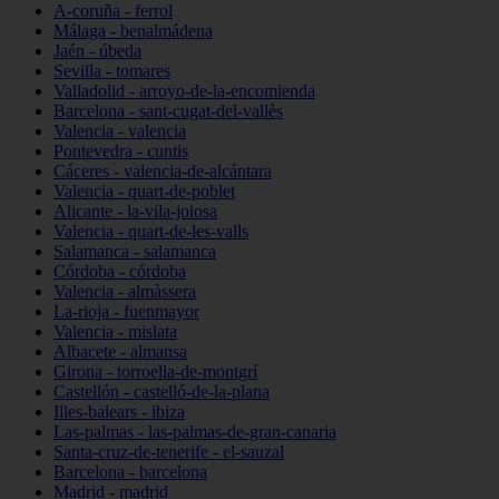
A-coruña - ferrol
Málaga - benalmádena
Jaén - úbeda
Sevilla - tomares
Valladolid - arroyo-de-la-encomienda
Barcelona - sant-cugat-del-vallès
Valencia - valencia
Pontevedra - cuntis
Cáceres - valencia-de-alcántara
Valencia - quart-de-poblet
Alicante - la-vila-joiosa
Valencia - quart-de-les-valls
Salamanca - salamanca
Córdoba - córdoba
Valencia - almàssera
La-rioja - fuenmayor
Valencia - mislata
Albacete - almansa
Girona - torroella-de-montgrí
Castellón - castelló-de-la-plana
Illes-balears - ibiza
Las-palmas - las-palmas-de-gran-canaria
Santa-cruz-de-tenerife - el-sauzal
Barcelona - barcelona
Madrid - madrid