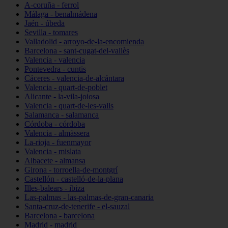
A-coruña - ferrol
Málaga - benalmádena
Jaén - úbeda
Sevilla - tomares
Valladolid - arroyo-de-la-encomienda
Barcelona - sant-cugat-del-vallès
Valencia - valencia
Pontevedra - cuntis
Cáceres - valencia-de-alcántara
Valencia - quart-de-poblet
Alicante - la-vila-joiosa
Valencia - quart-de-les-valls
Salamanca - salamanca
Córdoba - córdoba
Valencia - almàssera
La-rioja - fuenmayor
Valencia - mislata
Albacete - almansa
Girona - torroella-de-montgrí
Castellón - castelló-de-la-plana
Illes-balears - ibiza
Las-palmas - las-palmas-de-gran-canaria
Santa-cruz-de-tenerife - el-sauzal
Barcelona - barcelona
Madrid - madrid