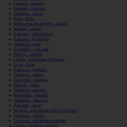
Cuenca - cuenca
Zamora - zamora
Valencia - sueca
ávila - ávila
Santa-cruz-de-tenerife - fasnia
Madrid - getafe
Asturias - villaviciosa
Alicante - benidorm
Valencia - riola
Castellón - vila-real
Murcia - abarán
Lleida - les-borges-blanques
León - león
Valencia - enguera
Valencia - cheste
Castellón - navajas
Murcia - cieza
Valencia - paterna
Barcelona - mataró
Albacete - albacete
Alicante - alcoi
Madrid - san-lorenzo-de-el-escorial
Valencia - sedaví
Valencia - albalat-dels-sorells
Lleida - vielha-e-mijaran