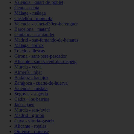
Valencia - quart-de-poblet
Ceuta - ceuta
Málaga - málaga
Castellón - moncofa
Valencia - canet-d39en-berenguer
Barcelona - mataró
Cantabria - santander
Madrid - san-fernando-de-henares
Málaga - torrox
Toledo - illescas
Girona - sant-pere-pescador
Alicante - sant-vicent-del-raspeig
Murcia - yecla
Almería - níjar
Badajoz - badajoz
Zaragoza - cuarte-de-huerva
Valencia - mislata
Segovia - segovia
Cádiz - los-barrios
Jaén - jaén
Murcia - san-javier
Madrid - griñón
álava - vitoria-gasteiz
Alicante - rojales
Ourense - ourense