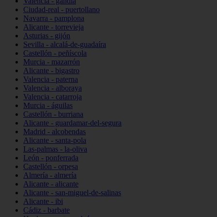
Valencia - gandia
Ciudad-real - puertollano
Navarra - pamplona
Alicante - torrevieja
Asturias - gijón
Sevilla - alcalá-de-guadaíra
Castellón - peñíscola
Murcia - mazarrón
Alicante - bigastro
Valencia - paterna
Valencia - alboraya
Valencia - catarroja
Murcia - águilas
Castellón - burriana
Alicante - guardamar-del-segura
Madrid - alcobendas
Alicante - santa-pola
Las-palmas - la-oliva
León - ponferrada
Castellón - orpesa
Almería - almería
Alicante - alicante
Alicante - san-miguel-de-salinas
Alicante - ibi
Cádiz - barbate