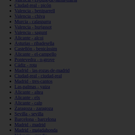
Ciudad-real - picón
Valencia - beniparrell
Valencia - chiva
Murcia - calasparra
Valencia - burjassot
Valencia - sagunt
Alicante - alcoi
Asturias - ribadesella
Castellón - benicàssim
Alicante - el-campello
Pontevedra - o-grove
Cádiz - rota
Madrid - las-rozas-de-madrid
Ciudad-real - ciudad-real
Madrid - tres-cantos
Las-palmas - yaiza
Alicante - altea
Alicante - elx
Alicante - calp
Zaragoza - zaragoza
Sevilla - sevilla
Barcelona - barcelona
Madrid - madrid
Madrid - majadahonda