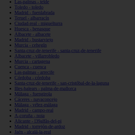
Las-palmas - telde
Toledo - toledo
Madrid - fuenlabrada
Teruel - albarracín
Ciudad-real - miguelturra
Huesca - benasque
Albacete - albacete
Madrid - bustarviejo
Murcia - cehegín
Santa-cruz-de-tenerife - santa-cruz-de-tenerife
Albacete - villarrobledo
Murcia - cartagena
Cuenca - cuenca
Las-palmas - arrecife
Córdoba - córdoba
Santa-cruz-de-tenerife - san-cristóbal-de-la-laguna
Illes-balears - palma-de-mallorca
Málaga - fuengirola
Cáceres - navaconcejo
Málaga - vélez-málaga
Madrid - campo-real
A-coruña - noia
Alicante - l39alfàs-del-pi
Madrid - torrejón-de-ardoz
Jaén - alcalá-la-real