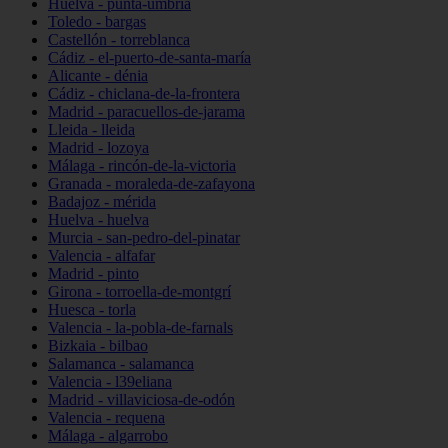
Huelva - punta-umbría
Toledo - bargas
Castellón - torreblanca
Cádiz - el-puerto-de-santa-maría
Alicante - dénia
Cádiz - chiclana-de-la-frontera
Madrid - paracuellos-de-jarama
Lleida - lleida
Madrid - lozoya
Málaga - rincón-de-la-victoria
Granada - moraleda-de-zafayona
Badajoz - mérida
Huelva - huelva
Murcia - san-pedro-del-pinatar
Valencia - alfafar
Madrid - pinto
Girona - torroella-de-montgrí
Huesca - torla
Valencia - la-pobla-de-farnals
Bizkaia - bilbao
Salamanca - salamanca
Valencia - l39eliana
Madrid - villaviciosa-de-odón
Valencia - requena
Málaga - algarrobo