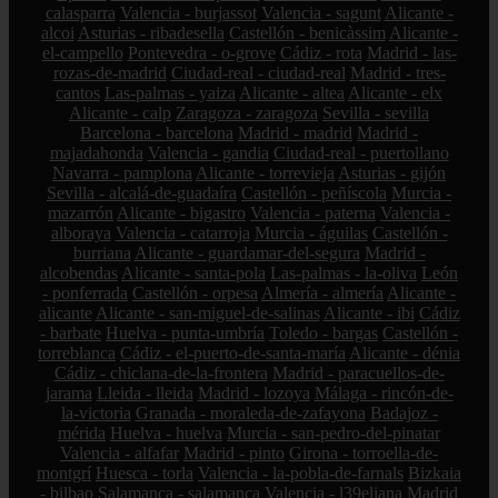
calasparra
Valencia - burjassot
Valencia - sagunt
Alicante -
alcoi
Asturias - ribadesella
Castellón - benicàssim
Alicante -
el-campello
Pontevedra - o-grove
Cádiz - rota
Madrid - las-
rozas-de-madrid
Ciudad-real - ciudad-real
Madrid - tres-
cantos
Las-palmas - yaiza
Alicante - altea
Alicante - elx
Alicante - calp
Zaragoza - zaragoza
Sevilla - sevilla
Barcelona - barcelona
Madrid - madrid
Madrid -
majadahonda
Valencia - gandia
Ciudad-real - puertollano
Navarra - pamplona
Alicante - torrevieja
Asturias - gijón
Sevilla - alcalá-de-guadaíra
Castellón - peñíscola
Murcia -
mazarrón
Alicante - bigastro
Valencia - paterna
Valencia -
alboraya
Valencia - catarroja
Murcia - águilas
Castellón -
burriana
Alicante - guardamar-del-segura
Madrid -
alcobendas
Alicante - santa-pola
Las-palmas - la-oliva
León
- ponferrada
Castellón - orpesa
Almería - almería
Alicante -
alicante
Alicante - san-miguel-de-salinas
Alicante - ibi
Cádiz
- barbate
Huelva - punta-umbría
Toledo - bargas
Castellón -
torreblanca
Cádiz - el-puerto-de-santa-maría
Alicante - dénia
Cádiz - chiclana-de-la-frontera
Madrid - paracuellos-de-
jarama
Lleida - lleida
Madrid - lozoya
Málaga - rincón-de-
la-victoria
Granada - moraleda-de-zafayona
Badajoz -
mérida
Huelva - huelva
Murcia - san-pedro-del-pinatar
Valencia - alfafar
Madrid - pinto
Girona - torroella-de-
montgrí
Huesca - torla
Valencia - la-pobla-de-farnals
Bizkaia
- bilbao
Salamanca - salamanca
Valencia - l39eliana
Madrid