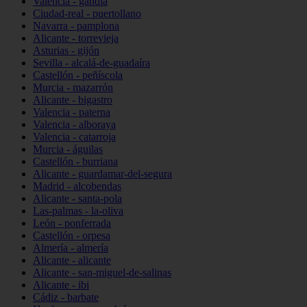
Valencia - gandia
Ciudad-real - puertollano
Navarra - pamplona
Alicante - torrevieja
Asturias - gijón
Sevilla - alcalá-de-guadaíra
Castellón - peñíscola
Murcia - mazarrón
Alicante - bigastro
Valencia - paterna
Valencia - alboraya
Valencia - catarroja
Murcia - águilas
Castellón - burriana
Alicante - guardamar-del-segura
Madrid - alcobendas
Alicante - santa-pola
Las-palmas - la-oliva
León - ponferrada
Castellón - orpesa
Almería - almería
Alicante - alicante
Alicante - san-miguel-de-salinas
Alicante - ibi
Cádiz - barbate