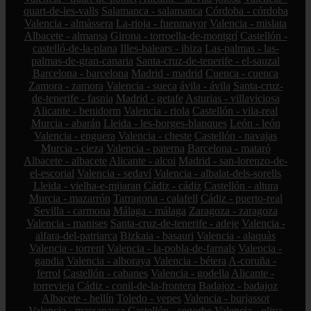
quart-de-les-valls
Salamanca - salamanca
Córdoba - córdoba
Valencia - almàssera
La-rioja - fuenmayor
Valencia - mislata
Albacete - almansa
Girona - torroella-de-montgrí
Castellón -
castelló-de-la-plana
Illes-balears - ibiza
Las-palmas - las-
palmas-de-gran-canaria
Santa-cruz-de-tenerife - el-sauzal
Barcelona - barcelona
Madrid - madrid
Cuenca - cuenca
Zamora - zamora
Valencia - sueca
ávila - ávila
Santa-cruz-
de-tenerife - fasnia
Madrid - getafe
Asturias - villaviciosa
Alicante - benidorm
Valencia - riola
Castellón - vila-real
Murcia - abarán
Lleida - les-borges-blanques
León - león
Valencia - enguera
Valencia - cheste
Castellón - navajas
Murcia - cieza
Valencia - paterna
Barcelona - mataró
Albacete - albacete
Alicante - alcoi
Madrid - san-lorenzo-de-
el-escorial
Valencia - sedaví
Valencia - albalat-dels-sorells
Lleida - vielha-e-mijaran
Cádiz - cádiz
Castellón - altura
Murcia - mazarrón
Tarragona - calafell
Cádiz - puerto-real
Sevilla - carmona
Málaga - málaga
Zaragoza - zaragoza
Valencia - manises
Santa-cruz-de-tenerife - adeje
Valencia -
alfara-del-patriarca
Bizkaia - basauri
Valencia - alaquàs
Valencia - torrent
Valencia - la-pobla-de-farnals
Valencia -
gandia
Valencia - alboraya
Valencia - bétera
A-coruña -
ferrol
Castellón - cabanes
Valencia - godella
Alicante -
torrevieja
Cádiz - conil-de-la-frontera
Badajoz - badajoz
Albacete - hellín
Toledo - yepes
Valencia - burjassot
Valencia - massanassa
Castellón - segorbe
Valencia - oliva