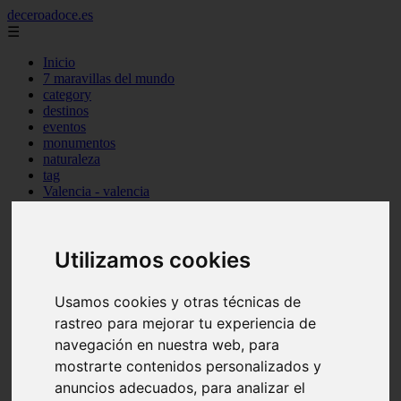
deceroadoce.es
☰
Inicio
7 maravillas del mundo
category
destinos
eventos
monumentos
naturaleza
tag
Valencia - valencia
Málaga - marbella
Almería - roquetas-de-mar
Madrid - valdemoro
Utilizamos cookies
Sevilla - bormujos
Santa-cruz-de-tenerife - santiago-del-teide
A-coruña - a-coruña
Usamos cookies y otras técnicas de
Murcia - murcia
Alicante - benidorm
rastreo para mejorar tu experiencia de
Alicante - finestrat
navegación en nuestra web, para
Almería - mojácar
mostrarte contenidos personalizados y
Alicante - orihuela
Huesca - jaca
anuncios adecuados, para analizar el
Valencia - el-puig-de-santa-maría