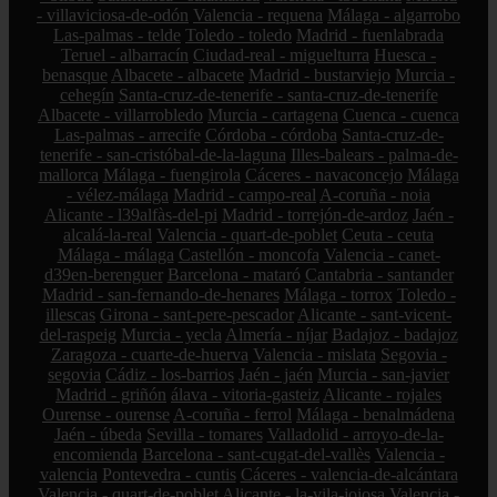
- villaviciosa-de-odón
Valencia - requena
Málaga - algarrobo
Las-palmas - telde
Toledo - toledo
Madrid - fuenlabrada
Teruel - albarracín
Ciudad-real - miguelturra
Huesca -
benasque
Albacete - albacete
Madrid - bustarviejo
Murcia -
cehegín
Santa-cruz-de-tenerife - santa-cruz-de-tenerife
Albacete - villarrobledo
Murcia - cartagena
Cuenca - cuenca
Las-palmas - arrecife
Córdoba - córdoba
Santa-cruz-de-
tenerife - san-cristóbal-de-la-laguna
Illes-balears - palma-de-
mallorca
Málaga - fuengirola
Cáceres - navaconcejo
Málaga
- vélez-málaga
Madrid - campo-real
A-coruña - noia
Alicante - l39alfàs-del-pi
Madrid - torrejón-de-ardoz
Jaén -
alcalá-la-real
Valencia - quart-de-poblet
Ceuta - ceuta
Málaga - málaga
Castellón - moncofa
Valencia - canet-
d39en-berenguer
Barcelona - mataró
Cantabria - santander
Madrid - san-fernando-de-henares
Málaga - torrox
Toledo -
illescas
Girona - sant-pere-pescador
Alicante - sant-vicent-
del-raspeig
Murcia - yecla
Almería - níjar
Badajoz - badajoz
Zaragoza - cuarte-de-huerva
Valencia - mislata
Segovia -
segovia
Cádiz - los-barrios
Jaén - jaén
Murcia - san-javier
Madrid - griñón
álava - vitoria-gasteiz
Alicante - rojales
Ourense - ourense
A-coruña - ferrol
Málaga - benalmádena
Jaén - úbeda
Sevilla - tomares
Valladolid - arroyo-de-la-
encomienda
Barcelona - sant-cugat-del-vallès
Valencia -
valencia
Pontevedra - cuntis
Cáceres - valencia-de-alcántara
Valencia - quart-de-poblet
Alicante - la-vila-joiosa
Valencia -