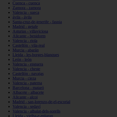
Cuenca - cuenca
Zamora - zamora
Valencia - sueca
ávila - ávila
Santa-cruz-de-tenerife - fasnia
Madrid - getafe
Asturias - villaviciosa
Alicante - benidorm
Valencia - riola
Castellón - vila-real
Murcia - abarán
Lleida - les-borges-blanques
León - león
Valencia - enguera
Valencia - cheste
Castellón - navajas
Murcia - cieza
Valencia - paterna
Barcelona - mataró
Albacete - albacete
Alicante - alcoi
Madrid - san-lorenzo-de-el-escorial
Valencia - sedaví
Valencia - albalat-dels-sorells
Lleida - vielha-e-mijaran