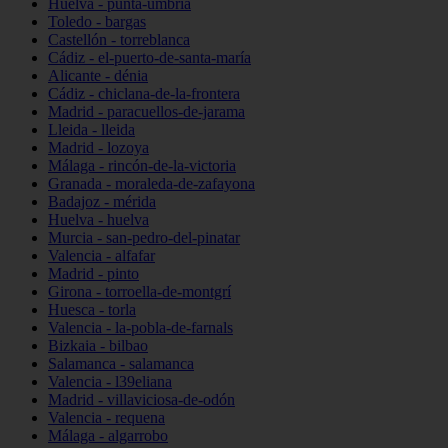
Huelva - punta-umbría
Toledo - bargas
Castellón - torreblanca
Cádiz - el-puerto-de-santa-maría
Alicante - dénia
Cádiz - chiclana-de-la-frontera
Madrid - paracuellos-de-jarama
Lleida - lleida
Madrid - lozoya
Málaga - rincón-de-la-victoria
Granada - moraleda-de-zafayona
Badajoz - mérida
Huelva - huelva
Murcia - san-pedro-del-pinatar
Valencia - alfafar
Madrid - pinto
Girona - torroella-de-montgrí
Huesca - torla
Valencia - la-pobla-de-farnals
Bizkaia - bilbao
Salamanca - salamanca
Valencia - l39eliana
Madrid - villaviciosa-de-odón
Valencia - requena
Málaga - algarrobo