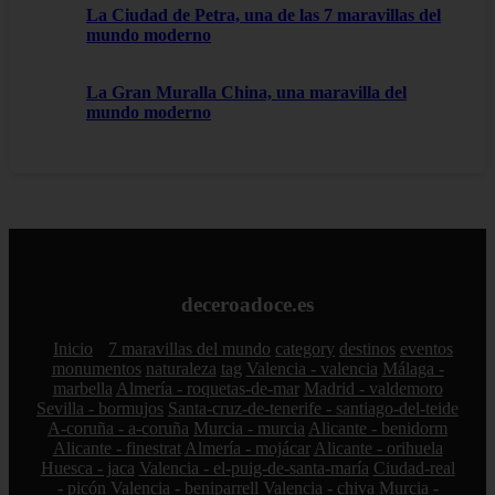
La Ciudad de Petra, una de las 7 maravillas del
mundo moderno
La Gran Muralla China, una maravilla del
mundo moderno
deceroadoce.es
Inicio
7 maravillas del mundo
category
destinos
eventos
monumentos
naturaleza
tag
Valencia - valencia
Málaga -
marbella
Almería - roquetas-de-mar
Madrid - valdemoro
Sevilla - bormujos
Santa-cruz-de-tenerife - santiago-del-teide
A-coruña - a-coruña
Murcia - murcia
Alicante - benidorm
Alicante - finestrat
Almería - mojácar
Alicante - orihuela
Huesca - jaca
Valencia - el-puig-de-santa-maría
Ciudad-real
- picón
Valencia - beniparrell
Valencia - chiva
Murcia -