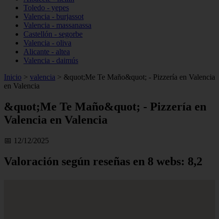
Toledo - yepes
Valencia - burjassot
Valencia - massanassa
Castellón - segorbe
Valencia - oliva
Alicante - altea
Valencia - daimús
Inicio
>
valencia
>
&quot;Me Te Maño&quot; - Pizzería en Valencia
en Valencia
&quot;Me Te Maño&quot; - Pizzería en
Valencia en Valencia
📅 12/12/2025
Valoración según reseñas en 8 webs: 8,2