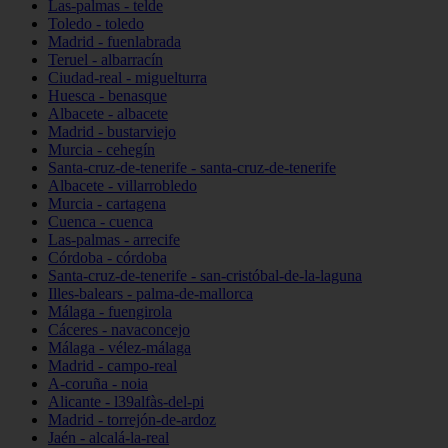
Las-palmas - telde
Toledo - toledo
Madrid - fuenlabrada
Teruel - albarracín
Ciudad-real - miguelturra
Huesca - benasque
Albacete - albacete
Madrid - bustarviejo
Murcia - cehegín
Santa-cruz-de-tenerife - santa-cruz-de-tenerife
Albacete - villarrobledo
Murcia - cartagena
Cuenca - cuenca
Las-palmas - arrecife
Córdoba - córdoba
Santa-cruz-de-tenerife - san-cristóbal-de-la-laguna
Illes-balears - palma-de-mallorca
Málaga - fuengirola
Cáceres - navaconcejo
Málaga - vélez-málaga
Madrid - campo-real
A-coruña - noia
Alicante - l39alfàs-del-pi
Madrid - torrejón-de-ardoz
Jaén - alcalá-la-real