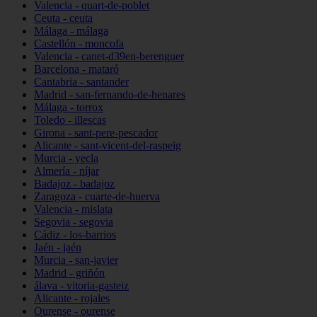
Valencia - quart-de-poblet
Ceuta - ceuta
Málaga - málaga
Castellón - moncofa
Valencia - canet-d39en-berenguer
Barcelona - mataró
Cantabria - santander
Madrid - san-fernando-de-henares
Málaga - torrox
Toledo - illescas
Girona - sant-pere-pescador
Alicante - sant-vicent-del-raspeig
Murcia - yecla
Almería - níjar
Badajoz - badajoz
Zaragoza - cuarte-de-huerva
Valencia - mislata
Segovia - segovia
Cádiz - los-barrios
Jaén - jaén
Murcia - san-javier
Madrid - griñón
álava - vitoria-gasteiz
Alicante - rojales
Ourense - ourense