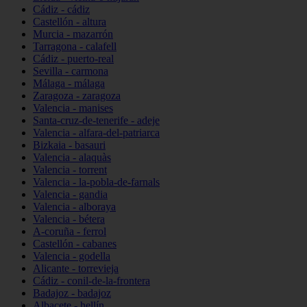
Cádiz - cádiz
Castellón - altura
Murcia - mazarrón
Tarragona - calafell
Cádiz - puerto-real
Sevilla - carmona
Málaga - málaga
Zaragoza - zaragoza
Valencia - manises
Santa-cruz-de-tenerife - adeje
Valencia - alfara-del-patriarca
Bizkaia - basauri
Valencia - alaquàs
Valencia - torrent
Valencia - la-pobla-de-farnals
Valencia - gandia
Valencia - alboraya
Valencia - bétera
A-coruña - ferrol
Castellón - cabanes
Valencia - godella
Alicante - torrevieja
Cádiz - conil-de-la-frontera
Badajoz - badajoz
Albacete - hellín