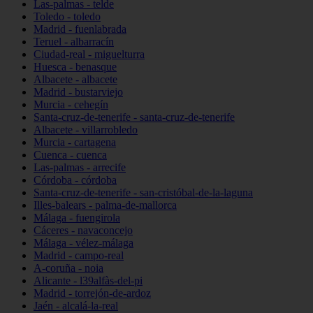
Las-palmas - telde
Toledo - toledo
Madrid - fuenlabrada
Teruel - albarracín
Ciudad-real - miguelturra
Huesca - benasque
Albacete - albacete
Madrid - bustarviejo
Murcia - cehegín
Santa-cruz-de-tenerife - santa-cruz-de-tenerife
Albacete - villarrobledo
Murcia - cartagena
Cuenca - cuenca
Las-palmas - arrecife
Córdoba - córdoba
Santa-cruz-de-tenerife - san-cristóbal-de-la-laguna
Illes-balears - palma-de-mallorca
Málaga - fuengirola
Cáceres - navaconcejo
Málaga - vélez-málaga
Madrid - campo-real
A-coruña - noia
Alicante - l39alfàs-del-pi
Madrid - torrejón-de-ardoz
Jaén - alcalá-la-real