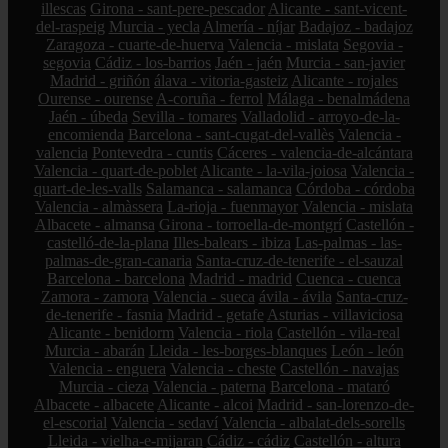
illescas
Girona - sant-pere-pescador
Alicante - sant-vicent-
del-raspeig
Murcia - yecla
Almería - níjar
Badajoz - badajoz
Zaragoza - cuarte-de-huerva
Valencia - mislata
Segovia -
segovia
Cádiz - los-barrios
Jaén - jaén
Murcia - san-javier
Madrid - griñón
álava - vitoria-gasteiz
Alicante - rojales
Ourense - ourense
A-coruña - ferrol
Málaga - benalmádena
Jaén - úbeda
Sevilla - tomares
Valladolid - arroyo-de-la-
encomienda
Barcelona - sant-cugat-del-vallès
Valencia -
valencia
Pontevedra - cuntis
Cáceres - valencia-de-alcántara
Valencia - quart-de-poblet
Alicante - la-vila-joiosa
Valencia -
quart-de-les-valls
Salamanca - salamanca
Córdoba - córdoba
Valencia - almàssera
La-rioja - fuenmayor
Valencia - mislata
Albacete - almansa
Girona - torroella-de-montgrí
Castellón -
castelló-de-la-plana
Illes-balears - ibiza
Las-palmas - las-
palmas-de-gran-canaria
Santa-cruz-de-tenerife - el-sauzal
Barcelona - barcelona
Madrid - madrid
Cuenca - cuenca
Zamora - zamora
Valencia - sueca
ávila - ávila
Santa-cruz-
de-tenerife - fasnia
Madrid - getafe
Asturias - villaviciosa
Alicante - benidorm
Valencia - riola
Castellón - vila-real
Murcia - abarán
Lleida - les-borges-blanques
León - león
Valencia - enguera
Valencia - cheste
Castellón - navajas
Murcia - cieza
Valencia - paterna
Barcelona - mataró
Albacete - albacete
Alicante - alcoi
Madrid - san-lorenzo-de-
el-escorial
Valencia - sedaví
Valencia - albalat-dels-sorells
Lleida - vielha-e-mijaran
Cádiz - cádiz
Castellón - altura