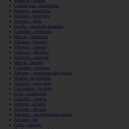
Valencia - gandia
Ciudad-real - puertollano
Navarra - pamplona
Alicante - torrevieja
Asturias - gijón
Sevilla - alcalá-de-guadaíra
Castellón - peñíscola
Murcia - mazarrón
Alicante - bigastro
Valencia - paterna
Valencia - alboraya
Valencia - catarroja
Murcia - águilas
Castellón - burriana
Alicante - guardamar-del-segura
Madrid - alcobendas
Alicante - santa-pola
Las-palmas - la-oliva
León - ponferrada
Castellón - orpesa
Almería - almería
Alicante - alicante
Alicante - san-miguel-de-salinas
Alicante - ibi
Cádiz - barbate