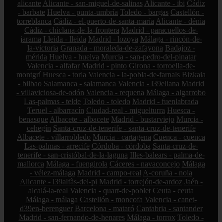
alicante
Alicante - san-miguel-de-salinas
Alicante - ibi
Cádiz
- barbate
Huelva - punta-umbría
Toledo - bargas
Castellón -
torreblanca
Cádiz - el-puerto-de-santa-maría
Alicante - dénia
Cádiz - chiclana-de-la-frontera
Madrid - paracuellos-de-
jarama
Lleida - lleida
Madrid - lozoya
Málaga - rincón-de-
la-victoria
Granada - moraleda-de-zafayona
Badajoz -
mérida
Huelva - huelva
Murcia - san-pedro-del-pinatar
Valencia - alfafar
Madrid - pinto
Girona - torroella-de-
montgrí
Huesca - torla
Valencia - la-pobla-de-farnals
Bizkaia
- bilbao
Salamanca - salamanca
Valencia - l39eliana
Madrid
- villaviciosa-de-odón
Valencia - requena
Málaga - algarrobo
Las-palmas - telde
Toledo - toledo
Madrid - fuenlabrada
Teruel - albarracín
Ciudad-real - miguelturra
Huesca -
benasque
Albacete - albacete
Madrid - bustarviejo
Murcia -
cehegín
Santa-cruz-de-tenerife - santa-cruz-de-tenerife
Albacete - villarrobledo
Murcia - cartagena
Cuenca - cuenca
Las-palmas - arrecife
Córdoba - córdoba
Santa-cruz-de-
tenerife - san-cristóbal-de-la-laguna
Illes-balears - palma-de-
mallorca
Málaga - fuengirola
Cáceres - navaconcejo
Málaga
- vélez-málaga
Madrid - campo-real
A-coruña - noia
Alicante - l39alfàs-del-pi
Madrid - torrejón-de-ardoz
Jaén -
alcalá-la-real
Valencia - quart-de-poblet
Ceuta - ceuta
Málaga - málaga
Castellón - moncofa
Valencia - canet-
d39en-berenguer
Barcelona - mataró
Cantabria - santander
Madrid - san-fernando-de-henares
Málaga - torrox
Toledo -