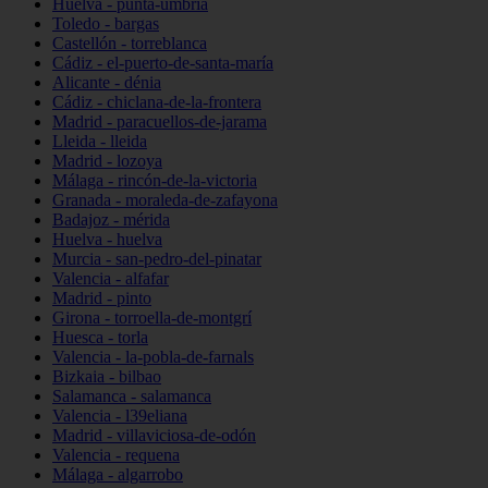
Huelva - punta-umbría
Toledo - bargas
Castellón - torreblanca
Cádiz - el-puerto-de-santa-maría
Alicante - dénia
Cádiz - chiclana-de-la-frontera
Madrid - paracuellos-de-jarama
Lleida - lleida
Madrid - lozoya
Málaga - rincón-de-la-victoria
Granada - moraleda-de-zafayona
Badajoz - mérida
Huelva - huelva
Murcia - san-pedro-del-pinatar
Valencia - alfafar
Madrid - pinto
Girona - torroella-de-montgrí
Huesca - torla
Valencia - la-pobla-de-farnals
Bizkaia - bilbao
Salamanca - salamanca
Valencia - l39eliana
Madrid - villaviciosa-de-odón
Valencia - requena
Málaga - algarrobo