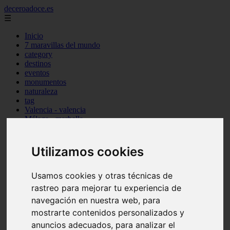
deceroadoce.es
☰
Inicio
7 maravillas del mundo
category
destinos
eventos
monumentos
naturaleza
tag
Valencia - valencia
Málaga - marbella
Almería - roquetas-de-mar
Madrid - valdemoro
Sevilla - bormujos
Utilizamos cookies
Santa-cruz-de-tenerife - santiago-del-teide
A-coruña - a-coruña
Murcia - murcia
Usamos cookies y otras técnicas de
Alicante - benidorm
rastreo para mejorar tu experiencia de
Alicante - finestrat
navegación en nuestra web, para
Almería - mojácar
Alicante - orihuela
mostrarte contenidos personalizados y
Huesca - jaca
anuncios adecuados, para analizar el
Valencia - el-puig-de-santa-maría