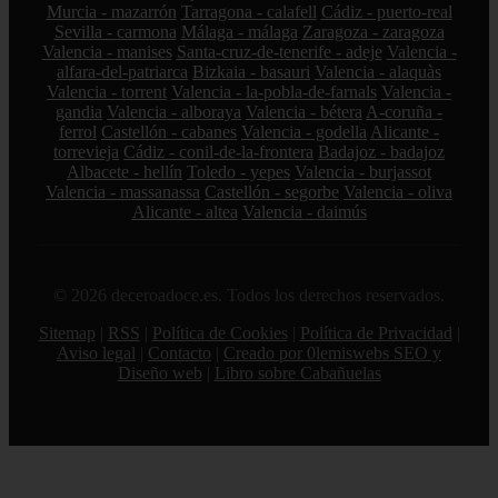
Murcia - mazarrón
Tarragona - calafell
Cádiz - puerto-real
Sevilla - carmona
Málaga - málaga
Zaragoza - zaragoza
Valencia - manises
Santa-cruz-de-tenerife - adeje
Valencia -
alfara-del-patriarca
Bizkaia - basauri
Valencia - alaquàs
Valencia - torrent
Valencia - la-pobla-de-farnals
Valencia -
gandia
Valencia - alboraya
Valencia - bétera
A-coruña -
ferrol
Castellón - cabanes
Valencia - godella
Alicante -
torrevieja
Cádiz - conil-de-la-frontera
Badajoz - badajoz
Albacete - hellín
Toledo - yepes
Valencia - burjassot
Valencia - massanassa
Castellón - segorbe
Valencia - oliva
Alicante - altea
Valencia - daimús
© 2026 deceroadoce.es. Todos los derechos reservados.
Sitemap
|
RSS
|
Política de Cookies
|
Política de Privacidad
|
Aviso legal
|
Contacto
|
Creado por 0lemiswebs SEO y
Diseño web
|
Libro sobre Cabañuelas