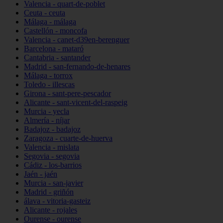
Valencia - quart-de-poblet
Ceuta - ceuta
Málaga - málaga
Castellón - moncofa
Valencia - canet-d39en-berenguer
Barcelona - mataró
Cantabria - santander
Madrid - san-fernando-de-henares
Málaga - torrox
Toledo - illescas
Girona - sant-pere-pescador
Alicante - sant-vicent-del-raspeig
Murcia - yecla
Almería - níjar
Badajoz - badajoz
Zaragoza - cuarte-de-huerva
Valencia - mislata
Segovia - segovia
Cádiz - los-barrios
Jaén - jaén
Murcia - san-javier
Madrid - griñón
álava - vitoria-gasteiz
Alicante - rojales
Ourense - ourense