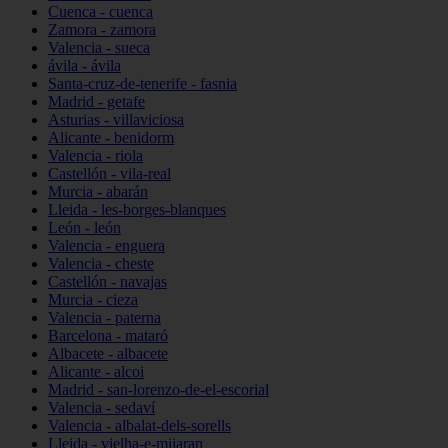
Cuenca - cuenca
Zamora - zamora
Valencia - sueca
ávila - ávila
Santa-cruz-de-tenerife - fasnia
Madrid - getafe
Asturias - villaviciosa
Alicante - benidorm
Valencia - riola
Castellón - vila-real
Murcia - abarán
Lleida - les-borges-blanques
León - león
Valencia - enguera
Valencia - cheste
Castellón - navajas
Murcia - cieza
Valencia - paterna
Barcelona - mataró
Albacete - albacete
Alicante - alcoi
Madrid - san-lorenzo-de-el-escorial
Valencia - sedaví
Valencia - albalat-dels-sorells
Lleida - vielha-e-mijaran