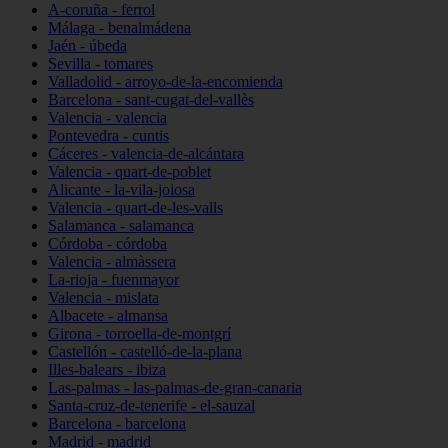
A-coruña - ferrol
Málaga - benalmádena
Jaén - úbeda
Sevilla - tomares
Valladolid - arroyo-de-la-encomienda
Barcelona - sant-cugat-del-vallès
Valencia - valencia
Pontevedra - cuntis
Cáceres - valencia-de-alcántara
Valencia - quart-de-poblet
Alicante - la-vila-joiosa
Valencia - quart-de-les-valls
Salamanca - salamanca
Córdoba - córdoba
Valencia - almàssera
La-rioja - fuenmayor
Valencia - mislata
Albacete - almansa
Girona - torroella-de-montgrí
Castellón - castelló-de-la-plana
Illes-balears - ibiza
Las-palmas - las-palmas-de-gran-canaria
Santa-cruz-de-tenerife - el-sauzal
Barcelona - barcelona
Madrid - madrid