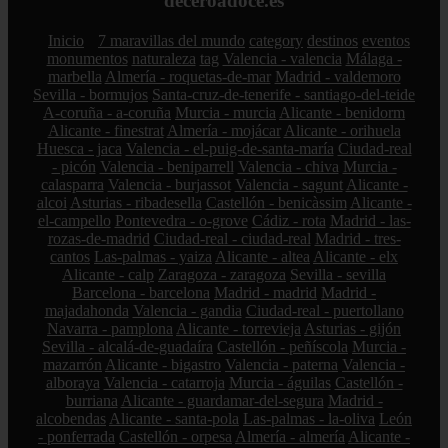
deceroadoce.es
Inicio
7 maravillas del mundo
category
destinos
eventos
monumentos
naturaleza
tag
Valencia - valencia
Málaga -
marbella
Almería - roquetas-de-mar
Madrid - valdemoro
Sevilla - bormujos
Santa-cruz-de-tenerife - santiago-del-teide
A-coruña - a-coruña
Murcia - murcia
Alicante - benidorm
Alicante - finestrat
Almería - mojácar
Alicante - orihuela
Huesca - jaca
Valencia - el-puig-de-santa-maría
Ciudad-real
- picón
Valencia - beniparrell
Valencia - chiva
Murcia -
calasparra
Valencia - burjassot
Valencia - sagunt
Alicante -
alcoi
Asturias - ribadesella
Castellón - benicàssim
Alicante -
el-campello
Pontevedra - o-grove
Cádiz - rota
Madrid - las-
rozas-de-madrid
Ciudad-real - ciudad-real
Madrid - tres-
cantos
Las-palmas - yaiza
Alicante - altea
Alicante - elx
Alicante - calp
Zaragoza - zaragoza
Sevilla - sevilla
Barcelona - barcelona
Madrid - madrid
Madrid -
majadahonda
Valencia - gandia
Ciudad-real - puertollano
Navarra - pamplona
Alicante - torrevieja
Asturias - gijón
Sevilla - alcalá-de-guadaíra
Castellón - peñíscola
Murcia -
mazarrón
Alicante - bigastro
Valencia - paterna
Valencia -
alboraya
Valencia - catarroja
Murcia - águilas
Castellón -
burriana
Alicante - guardamar-del-segura
Madrid -
alcobendas
Alicante - santa-pola
Las-palmas - la-oliva
León
- ponferrada
Castellón - orpesa
Almería - almería
Alicante -