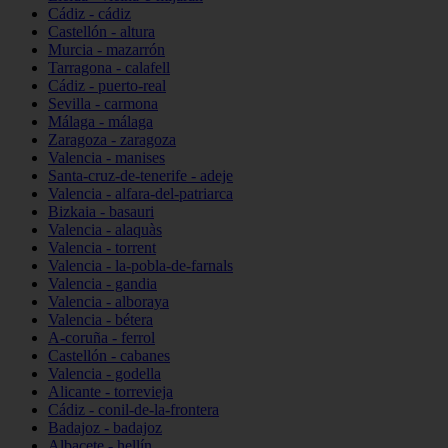
Cádiz - cádiz
Castellón - altura
Murcia - mazarrón
Tarragona - calafell
Cádiz - puerto-real
Sevilla - carmona
Málaga - málaga
Zaragoza - zaragoza
Valencia - manises
Santa-cruz-de-tenerife - adeje
Valencia - alfara-del-patriarca
Bizkaia - basauri
Valencia - alaquàs
Valencia - torrent
Valencia - la-pobla-de-farnals
Valencia - gandia
Valencia - alboraya
Valencia - bétera
A-coruña - ferrol
Castellón - cabanes
Valencia - godella
Alicante - torrevieja
Cádiz - conil-de-la-frontera
Badajoz - badajoz
Albacete - hellín