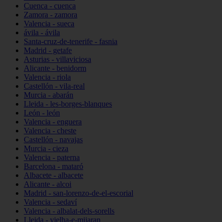
Cuenca - cuenca
Zamora - zamora
Valencia - sueca
ávila - ávila
Santa-cruz-de-tenerife - fasnia
Madrid - getafe
Asturias - villaviciosa
Alicante - benidorm
Valencia - riola
Castellón - vila-real
Murcia - abarán
Lleida - les-borges-blanques
León - león
Valencia - enguera
Valencia - cheste
Castellón - navajas
Murcia - cieza
Valencia - paterna
Barcelona - mataró
Albacete - albacete
Alicante - alcoi
Madrid - san-lorenzo-de-el-escorial
Valencia - sedaví
Valencia - albalat-dels-sorells
Lleida - vielha-e-mijaran