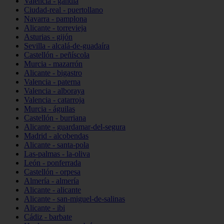
Valencia - gandia
Ciudad-real - puertollano
Navarra - pamplona
Alicante - torrevieja
Asturias - gijón
Sevilla - alcalá-de-guadaíra
Castellón - peñíscola
Murcia - mazarrón
Alicante - bigastro
Valencia - paterna
Valencia - alboraya
Valencia - catarroja
Murcia - águilas
Castellón - burriana
Alicante - guardamar-del-segura
Madrid - alcobendas
Alicante - santa-pola
Las-palmas - la-oliva
León - ponferrada
Castellón - orpesa
Almería - almería
Alicante - alicante
Alicante - san-miguel-de-salinas
Alicante - ibi
Cádiz - barbate