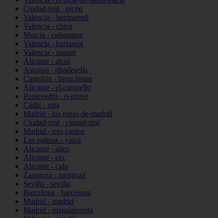
Ciudad-real - picón
Valencia - beniparrell
Valencia - chiva
Murcia - calasparra
Valencia - burjassot
Valencia - sagunt
Alicante - alcoi
Asturias - ribadesella
Castellón - benicàssim
Alicante - el-campello
Pontevedra - o-grove
Cádiz - rota
Madrid - las-rozas-de-madrid
Ciudad-real - ciudad-real
Madrid - tres-cantos
Las-palmas - yaiza
Alicante - altea
Alicante - elx
Alicante - calp
Zaragoza - zaragoza
Sevilla - sevilla
Barcelona - barcelona
Madrid - madrid
Madrid - majadahonda