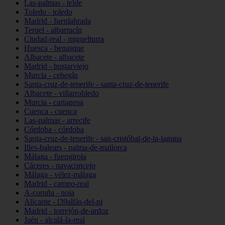
Las-palmas - telde
Toledo - toledo
Madrid - fuenlabrada
Teruel - albarracín
Ciudad-real - miguelturra
Huesca - benasque
Albacete - albacete
Madrid - bustarviejo
Murcia - cehegín
Santa-cruz-de-tenerife - santa-cruz-de-tenerife
Albacete - villarrobledo
Murcia - cartagena
Cuenca - cuenca
Las-palmas - arrecife
Córdoba - córdoba
Santa-cruz-de-tenerife - san-cristóbal-de-la-laguna
Illes-balears - palma-de-mallorca
Málaga - fuengirola
Cáceres - navaconcejo
Málaga - vélez-málaga
Madrid - campo-real
A-coruña - noia
Alicante - l39alfàs-del-pi
Madrid - torrejón-de-ardoz
Jaén - alcalá-la-real