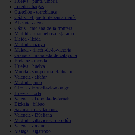
Huelva - punta-umbría
Toledo - bargas
Castellón - torreblanca
Cádiz - el-puerto-de-santa-maría
Alicante - dénia
Cádiz - chiclana-de-la-frontera
Madrid - paracuellos-de-jarama
Lleida - lleida
Madrid - lozoya
Málaga - rincón-de-la-victoria
Granada - moraleda-de-zafayona
Badajoz - mérida
Huelva - huelva
Murcia - san-pedro-del-pinatar
Valencia - alfafar
Madrid - pinto
Girona - torroella-de-montgrí
Huesca - torla
Valencia - la-pobla-de-farnals
Bizkaia - bilbao
Salamanca - salamanca
Valencia - l39eliana
Madrid - villaviciosa-de-odón
Valencia - requena
Málaga - algarrobo