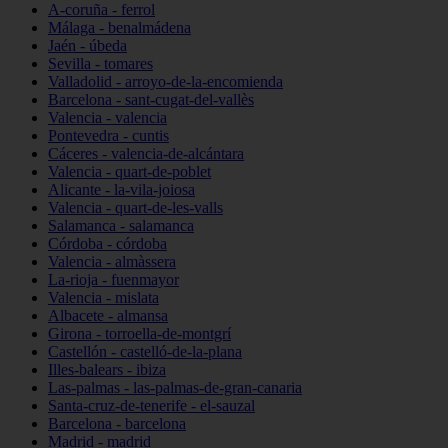
A-coruña - ferrol
Málaga - benalmádena
Jaén - úbeda
Sevilla - tomares
Valladolid - arroyo-de-la-encomienda
Barcelona - sant-cugat-del-vallès
Valencia - valencia
Pontevedra - cuntis
Cáceres - valencia-de-alcántara
Valencia - quart-de-poblet
Alicante - la-vila-joiosa
Valencia - quart-de-les-valls
Salamanca - salamanca
Córdoba - córdoba
Valencia - almàssera
La-rioja - fuenmayor
Valencia - mislata
Albacete - almansa
Girona - torroella-de-montgrí
Castellón - castelló-de-la-plana
Illes-balears - ibiza
Las-palmas - las-palmas-de-gran-canaria
Santa-cruz-de-tenerife - el-sauzal
Barcelona - barcelona
Madrid - madrid