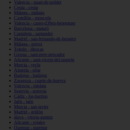
Valencia - quart-de-poblet
Ceuta - ceuta
Málaga - málaga
Castellón - moncofa
Valencia - canet-d39en-berenguer
Barcelona - mataró
Cantabria - santander
Madrid - san-fernando-de-henares
Málaga - torrox
Toledo - illescas
Girona - sant-pere-pescador
Alicante - sant-vicent-del-raspeig
Murcia - yecla
Almería - níjar
Badajoz - badajoz
Zaragoza - cuarte-de-huerva
Valencia - mislata
Segovia - segovia
Cádiz - los-barrios
Jaén - jaén
Murcia - san-javier
Madrid - griñón
álava - vitoria-gasteiz
Alicante - rojales
Ourense - ourense